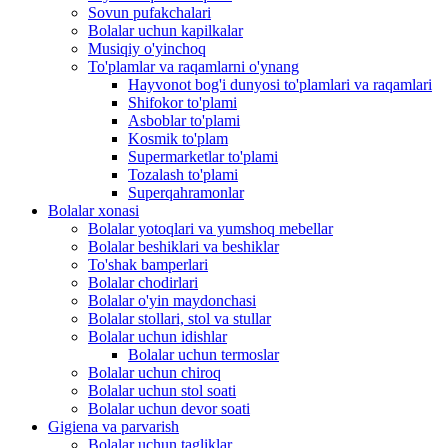
Sovun pufakchalari
Bolalar uchun kapilkalar
Musiqiy o'yinchoq
To'plamlar va raqamlarni o'ynang
Hayvonot bog'i dunyosi to'plamlari va raqamlari
Shifokor to'plami
Asboblar to'plami
Kosmik to'plam
Supermarketlar to'plami
Tozalash to'plami
Superqahramonlar
Bolalar xonasi
Bolalar yotoqlari va yumshoq mebellar
Bolalar beshiklari va beshiklar
To'shak bamperlari
Bolalar chodirlari
Bolalar o'yin maydonchasi
Bolalar stollari, stol va stullar
Bolalar uchun idishlar
Bolalar uchun termoslar
Bolalar uchun chiroq
Bolalar uchun stol soati
Bolalar uchun devor soati
Gigiena va parvarish
Bolalar uchun tagliklar