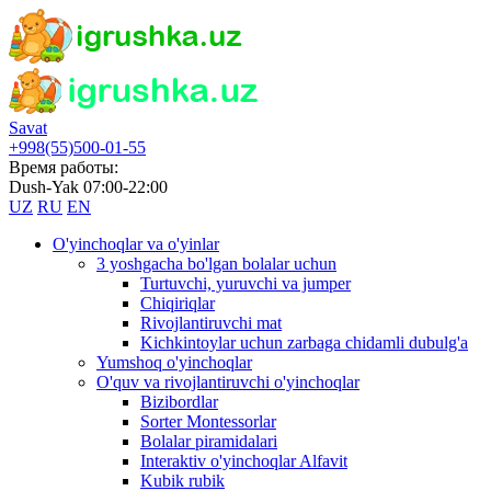
Savat
+998(55)500-01-55
Время работы:
Dush-Yak 07:00-22:00
UZ
RU
EN
O'yinchoqlar va o'yinlar
3 yoshgacha bo'lgan bolalar uchun
Turtuvchi, yuruvchi va jumper
Chiqiriqlar
Rivojlantiruvchi mat
Kichkintoylar uchun zarbaga chidamli dubulg'a
Yumshoq o'yinchoqlar
O'quv va rivojlantiruvchi o'yinchoqlar
Bizibordlar
Sorter Montessorlar
Bolalar piramidalari
Interaktiv o'yinchoqlar Alfavit
Kubik rubik