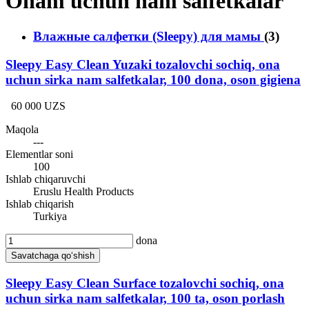
Onam uchun nam salfetkalar
Влажные салфетки (Sleepy) для мамы
(3)
Sleepy Easy Clean Yuzaki tozalovchi sochiq, ona
uchun sirka nam salfetkalar, 100 dona, oson gigiena
60 000 UZS
Maqola
---
Elementlar soni
100
Ishlab chiqaruvchi
Eruslu Health Products
Ishlab chiqarish
Turkiya
dona
Savatchaga qo‘shish
Sleepy Easy Clean Surface tozalovchi sochiq, ona
uchun sirka nam salfetkalar, 100 ta, oson porlash