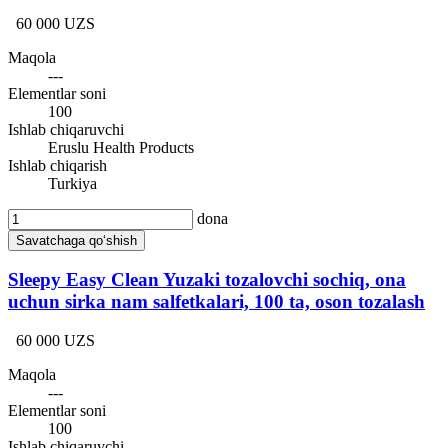
60 000 UZS
Maqola
---
Elementlar soni
100
Ishlab chiqaruvchi
Eruslu Health Products
Ishlab chiqarish
Turkiya
dona
Savatchaga qo‘shish
Sleepy Easy Clean Yuzaki tozalovchi sochiq, ona
uchun sirka nam salfetkalari, 100 ta, oson tozalash
60 000 UZS
Maqola
---
Elementlar soni
100
Ishlab chiqaruvchi