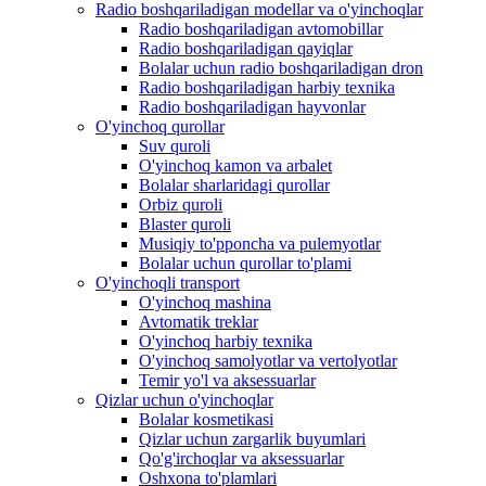
Radio boshqariladigan modellar va o'yinchoqlar
Radio boshqariladigan avtomobillar
Radio boshqariladigan qayiqlar
Bolalar uchun radio boshqariladigan dron
Radio boshqariladigan harbiy texnika
Radio boshqariladigan hayvonlar
O'yinchoq qurollar
Suv quroli
O'yinchoq kamon va arbalet
Bolalar sharlaridagi qurollar
Orbiz quroli
Blaster quroli
Musiqiy to'pponcha va pulemyotlar
Bolalar uchun qurollar to'plami
O'yinchoqli transport
O'yinchoq mashina
Avtomatik treklar
O'yinchoq harbiy texnika
O'yinchoq samolyotlar va vertolyotlar
Temir yo'l va aksessuarlar
Qizlar uchun o'yinchoqlar
Bolalar kosmetikasi
Qizlar uchun zargarlik buyumlari
Qo'g'irchoqlar va aksessuarlar
Oshxona to'plamlari