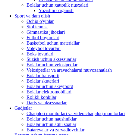
Bolalar uchun xattotlik nusxalari
Yozishni o'rganish
Sport va dam olish
Ochiq o'yinlar
Stol tennisi
Gimnastika jihozlari
Futbol buyumlari
Basketbol uchun materiallar
Voleybol tovarlari
Boks tovarlari
Suzish uchun aksessuarlar
Bolalar uchun velosipedlar
Velosipedlar va aravachalarni muvozanatlash
Bolalar transporti
Bolalar skuterlari
Bolalar uchun skeytbord
Bolalar elektromobillari
Rolikli konkilar
Darts va aksessuarlar
Gadjetlar
Chaqaloq monitorlari va video chaqaloq monitorlari
Bolalar uchun naushniklar
Bolalar uchun aqlli soatlar
Batareyalar va zaryadlovchilar