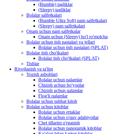
(Bumble) tagliklar
(Sleepy) tagliklar
Bolalar salfetkalari
(Bumble Ultra Soft) nam salfetkalari
(Sleepy) nam salfetkalari
Onam uchun nam salfetkalar
Onam uchun (Sleepy) ho'l ro'molcha
Bolalar uchun tish pastalari va jellari
Bolalar uchun tish pastalari (SPLAT)
Bolalar tish cho'tkalari
Bolalar tish cho'tkalari (SPLAT)
Tishlar
Rivojlanish va ta'lim
Yozish asboblari
Bolalar uchun qalamlar
Chizish uchun bo'yoqlar
Chizish uchun qalamlar
Flog'li qalamlar
Bolalar uchun suhbat kitob
Bolalar uchun kitoblar
Bolalar uchun ertaklar
Bolalar uchun o'quv adabiyotlar
Chet tillarini o'rganish
Bolalar uchun panoramik kitoblar
Ko'zlari bilan karton kitoblar