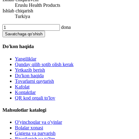
Eruslu Health Products
Ishlab chiqarish
Turkiya
dona
Savatchaga qo‘shish
Do'kon haqida
Yangiliklar
Qanday qilib sotib olish kerak
Yetkazib berish
Do'kon haqida
Tovarlarni qaytarish
Kafolat
Kontaktlar
QR kod orqali to'lov
Mahsulotlar katalogi
O'yinchoqlar va o'yinlar
Bolalar xonasi
Gigiena va parvarish
Rivojlanish va ta'lim