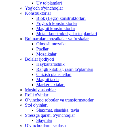
Uy to'plamlari
Yog'och o'yinchoqlar
Konstruktorlar
Blok (Lego) konstruktorlari
Yog'och konstruktorlar
Magnit konstruktorlar
Metall konstruktsiyalar to'plamlari
Bulmacalar, mozaikalar va freskalar
Olmosli mozaika
Pazllar
Mozaikalar
Bolalar ijodiyoti
Haykaltaroshlik
Rangli kitoblar, rasm to'plamlari
Chizish planshetlari
Magnit taxta
Marker taxtalari
Musiqiy asboblar
Rolli o'yinlar
O'yinchoq robotlar va transformatorlar
Stol o'yinlari
Shaxmat, shashka, tavla
Stressga qarshi o'yinchoqlar
Slaymlar
O'yinchoqlarni saqlash