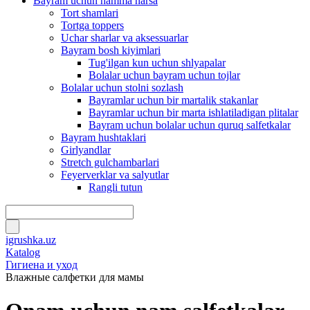
Bayram uchun hamma narsa
Tort shamlari
Tortga toppers
Uchar sharlar va aksessuarlar
Bayram bosh kiyimlari
Tug'ilgan kun uchun shlyapalar
Bolalar uchun bayram uchun tojlar
Bolalar uchun stolni sozlash
Bayramlar uchun bir martalik stakanlar
Bayramlar uchun bir marta ishlatiladigan plitalar
Bayram uchun bolalar uchun quruq salfetkalar
Bayram hushtaklari
Girlyandlar
Stretch gulchambarlari
Feyerverklar va salyutlar
Rangli tutun
igrushka.uz
Katalog
Гигиена и уход
Влажные салфетки для мамы