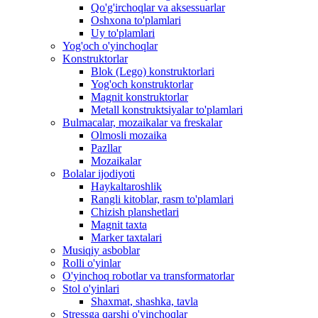
Qo'g'irchoqlar va aksessuarlar
Oshxona to'plamlari
Uy to'plamlari
Yog'och o'yinchoqlar
Konstruktorlar
Blok (Lego) konstruktorlari
Yog'och konstruktorlar
Magnit konstruktorlar
Metall konstruktsiyalar to'plamlari
Bulmacalar, mozaikalar va freskalar
Olmosli mozaika
Pazllar
Mozaikalar
Bolalar ijodiyoti
Haykaltaroshlik
Rangli kitoblar, rasm to'plamlari
Chizish planshetlari
Magnit taxta
Marker taxtalari
Musiqiy asboblar
Rolli o'yinlar
O'yinchoq robotlar va transformatorlar
Stol o'yinlari
Shaxmat, shashka, tavla
Stressga qarshi o'yinchoqlar