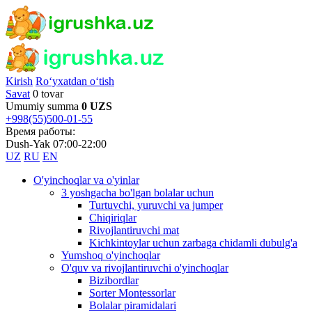
Kirish
Ro‘yxatdan o‘tish
Savat
0 tovar
Umumiy summa
0 UZS
+998(55)500-01-55
Время работы:
Dush-Yak 07:00-22:00
UZ
RU
EN
O'yinchoqlar va o'yinlar
3 yoshgacha bo'lgan bolalar uchun
Turtuvchi, yuruvchi va jumper
Chiqiriqlar
Rivojlantiruvchi mat
Kichkintoylar uchun zarbaga chidamli dubulg'a
Yumshoq o'yinchoqlar
O'quv va rivojlantiruvchi o'yinchoqlar
Bizibordlar
Sorter Montessorlar
Bolalar piramidalari