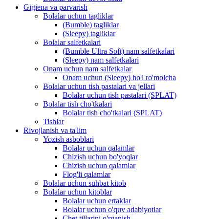
Gigiena va parvarish
Bolalar uchun tagliklar
(Bumble) tagliklar
(Sleepy) tagliklar
Bolalar salfetkalari
(Bumble Ultra Soft) nam salfetkalari
(Sleepy) nam salfetkalari
Onam uchun nam salfetkalar
Onam uchun (Sleepy) ho'l ro'molcha
Bolalar uchun tish pastalari va jellari
Bolalar uchun tish pastalari (SPLAT)
Bolalar tish cho'tkalari
Bolalar tish cho'tkalari (SPLAT)
Tishlar
Rivojlanish va ta'lim
Yozish asboblari
Bolalar uchun qalamlar
Chizish uchun bo'yoqlar
Chizish uchun qalamlar
Flog'li qalamlar
Bolalar uchun suhbat kitob
Bolalar uchun kitoblar
Bolalar uchun ertaklar
Bolalar uchun o'quv adabiyotlar
Chet tillarini o'rganish