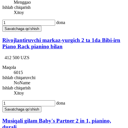
Menggao
Ishlab chiqarish
Xitoy
dona
Savatchaga qo‘shish
Rivojlantiruvchi markaz-yurgich 2 ta 1da Bibi-irn
Piano Rack pianino bilan
412 500 UZS
Maqola
6015
Ishlab chiqaruvchi
NoName
Ishlab chiqarish
Xitoy
dona
Savatchaga qo‘shish
Musiqali gilam Baby's Partner 2 in 1, pianino,
durali