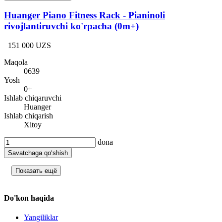
Huanger Piano Fitness Rack - Pianinoli
rivojlantiruvchi ko'rpacha (0m+)
151 000 UZS
Maqola
0639
Yosh
0+
Ishlab chiqaruvchi
Huanger
Ishlab chiqarish
Xitoy
dona
Savatchaga qo‘shish
Показать ещё
Do'kon haqida
Yangiliklar