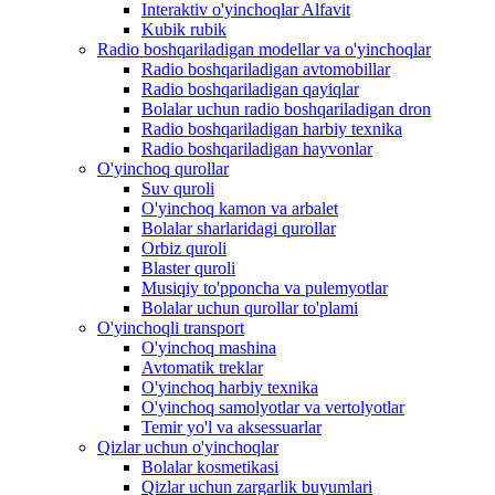
Interaktiv o'yinchoqlar Alfavit
Kubik rubik
Radio boshqariladigan modellar va o'yinchoqlar
Radio boshqariladigan avtomobillar
Radio boshqariladigan qayiqlar
Bolalar uchun radio boshqariladigan dron
Radio boshqariladigan harbiy texnika
Radio boshqariladigan hayvonlar
O'yinchoq qurollar
Suv quroli
O'yinchoq kamon va arbalet
Bolalar sharlaridagi qurollar
Orbiz quroli
Blaster quroli
Musiqiy to'pponcha va pulemyotlar
Bolalar uchun qurollar to'plami
O'yinchoqli transport
O'yinchoq mashina
Avtomatik treklar
O'yinchoq harbiy texnika
O'yinchoq samolyotlar va vertolyotlar
Temir yo'l va aksessuarlar
Qizlar uchun o'yinchoqlar
Bolalar kosmetikasi
Qizlar uchun zargarlik buyumlari