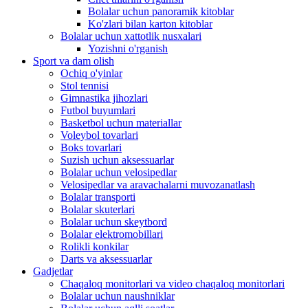
Bolalar uchun panoramik kitoblar
Ko'zlari bilan karton kitoblar
Bolalar uchun xattotlik nusxalari
Yozishni o'rganish
Sport va dam olish
Ochiq o'yinlar
Stol tennisi
Gimnastika jihozlari
Futbol buyumlari
Basketbol uchun materiallar
Voleybol tovarlari
Boks tovarlari
Suzish uchun aksessuarlar
Bolalar uchun velosipedlar
Velosipedlar va aravachalarni muvozanatlash
Bolalar transporti
Bolalar skuterlari
Bolalar uchun skeytbord
Bolalar elektromobillari
Rolikli konkilar
Darts va aksessuarlar
Gadjetlar
Chaqaloq monitorlari va video chaqaloq monitorlari
Bolalar uchun naushniklar