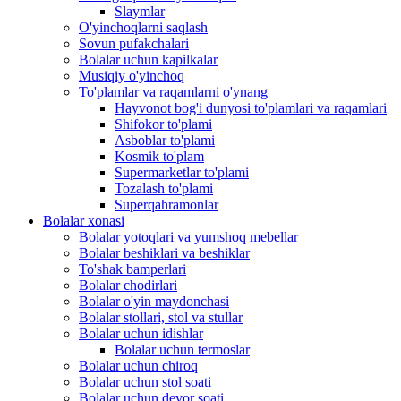
Slaymlar
O'yinchoqlarni saqlash
Sovun pufakchalari
Bolalar uchun kapilkalar
Musiqiy o'yinchoq
To'plamlar va raqamlarni o'ynang
Hayvonot bog'i dunyosi to'plamlari va raqamlari
Shifokor to'plami
Asboblar to'plami
Kosmik to'plam
Supermarketlar to'plami
Tozalash to'plami
Superqahramonlar
Bolalar xonasi
Bolalar yotoqlari va yumshoq mebellar
Bolalar beshiklari va beshiklar
To'shak bamperlari
Bolalar chodirlari
Bolalar o'yin maydonchasi
Bolalar stollari, stol va stullar
Bolalar uchun idishlar
Bolalar uchun termoslar
Bolalar uchun chiroq
Bolalar uchun stol soati
Bolalar uchun devor soati