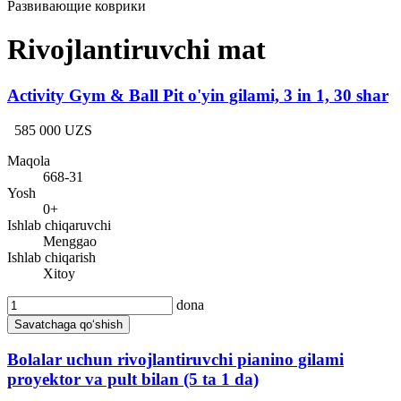
Развивающие коврики
Rivojlantiruvchi mat
Activity Gym & Ball Pit o'yin gilami, 3 in 1, 30 shar
585 000 UZS
Maqola
668-31
Yosh
0+
Ishlab chiqaruvchi
Menggao
Ishlab chiqarish
Xitoy
dona
Savatchaga qo‘shish
Bolalar uchun rivojlantiruvchi pianino gilami
proyektor va pult bilan (5 ta 1 da)