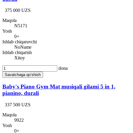
375 000 UZS
Maqola
N5171
Yosh
0+
Ishlab chiqaruvchi
NoName
Ishlab chiqarish
Xitoy
dona
Savatchaga qo‘shish
Baby's Piano Gym Mat musiqali gilami 5 in 1,
pianino, durali
337 500 UZS
Maqola
9922
Yosh
0+