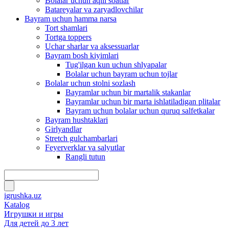
Bolalar uchun aqlli soatlar
Batareyalar va zaryadlovchilar
Bayram uchun hamma narsa
Tort shamlari
Tortga toppers
Uchar sharlar va aksessuarlar
Bayram bosh kiyimlari
Tug'ilgan kun uchun shlyapalar
Bolalar uchun bayram uchun tojlar
Bolalar uchun stolni sozlash
Bayramlar uchun bir martalik stakanlar
Bayramlar uchun bir marta ishlatiladigan plitalar
Bayram uchun bolalar uchun quruq salfetkalar
Bayram hushtaklari
Girlyandlar
Stretch gulchambarlari
Feyerverklar va salyutlar
Rangli tutun
igrushka.uz
Katalog
Игрушки и игры
Для детей до 3 лет