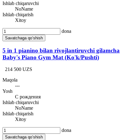
Ishlab chiqaruvchi
NoName
Ishlab chiqarish
Xitoy
dona
Savatchaga qo‘shish
5 in 1 pianino bilan rivojlantiruvchi gilamcha
Baby's Piano Gym Mat (Ko'k/Pushti)
214 500 UZS
Maqola
---
Yosh
С рождения
Ishlab chiqaruvchi
NoName
Ishlab chiqarish
Xitoy
dona
Savatchaga qo‘shish