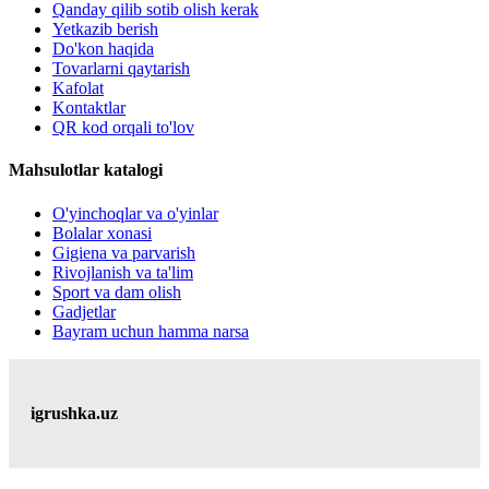
Qanday qilib sotib olish kerak
Yetkazib berish
Do'kon haqida
Tovarlarni qaytarish
Kafolat
Kontaktlar
QR kod orqali to'lov
Mahsulotlar katalogi
O'yinchoqlar va o'yinlar
Bolalar xonasi
Gigiena va parvarish
Rivojlanish va ta'lim
Sport va dam olish
Gadjetlar
Bayram uchun hamma narsa
igrushka.uz