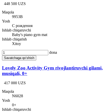
448 500 UZS
Maqola
9953В
Yosh
С рождения
Ishlab chiqaruvchi
Baby's piano gym mat
Ishlab chiqarish
Xitoy
dona
Savatchaga qo‘shish
Lovely Zoo Activity Gym rivojlantiruvchi gilami,
musiqali, 0+
417 000 UZS
Maqola
N6028
Yosh
0+
Ishlab chiqaruvchi