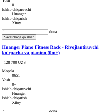
Yosh
0+
Ishlab chiqaruvchi
Huanger
Ishlab chiqarish
Xitoy
dona
Savatchaga qo‘shish
Huanger Piano Fitness Rack - Rivojlantiruvchi
ko'rpacha va pianino (0m+)
128 700 UZS
Maqola
0651
Yosh
0+
Ishlab chiqaruvchi
Huanger
Ishlab chiqarish
Xitoy
dona