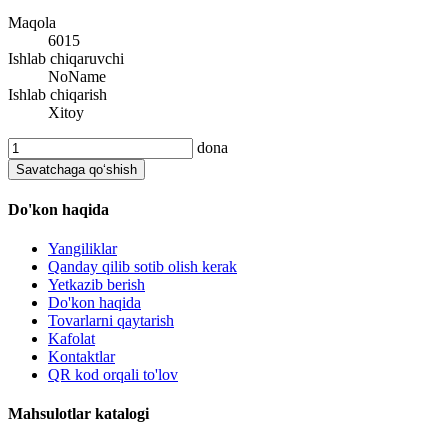
Maqola
6015
Ishlab chiqaruvchi
NoName
Ishlab chiqarish
Xitoy
dona
Savatchaga qo‘shish
Do'kon haqida
Yangiliklar
Qanday qilib sotib olish kerak
Yetkazib berish
Do'kon haqida
Tovarlarni qaytarish
Kafolat
Kontaktlar
QR kod orqali to'lov
Mahsulotlar katalogi