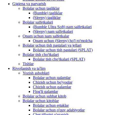
Gigiena va parvarish
Bolalar uchun tagliklar
(Bumble) tagliklar
(Sleepy) tagliklar
Bolalar salfetkalari
(Bumble Ultra Soft) nam salfetkalari
(Sleepy) nam salfetkalari
Onam uchun nam salfetkalar
Onam uchun (Sleepy) ho'l ro'molcha
Bolalar uchun tish pastalari va jellari
Bolalar uchun tish pastalari (SPLAT)
Bolalar tish cho'tkalari
Bolalar tish cho'tkalari (SPLAT)
Tishlar
Rivojlanish va ta'lim
Yozish asboblari
Bolalar uchun qalamlar
Chizish uchun bo'yoqlar
Chizish uchun qalamlar
Flog'li qalamlar
Bolalar uchun suhbat kitob
Bolalar uchun kitoblar
Bolalar uchun ertaklar
Bolalar uchun o'quv adabiyotlar
Chet tillarini o'rganish