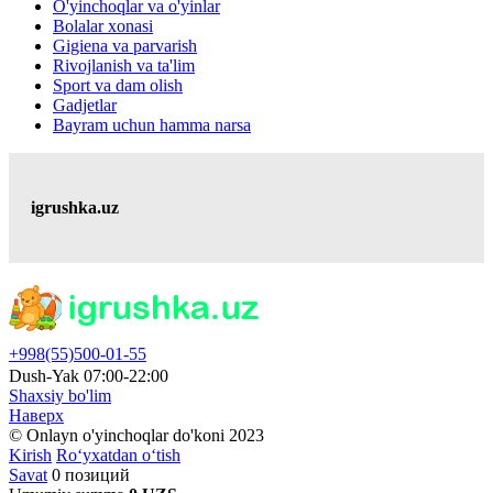
O'yinchoqlar va o'yinlar
Bolalar xonasi
Gigiena va parvarish
Rivojlanish va ta'lim
Sport va dam olish
Gadjetlar
Bayram uchun hamma narsa
igrushka.uz
+998(55)500-01-55
Dush-Yak 07:00-22:00
Shaxsiy bo'lim
Наверх
© Onlayn o'yinchoqlar do'koni 2023
Kirish
Ro‘yxatdan o‘tish
Savat
0 позиций