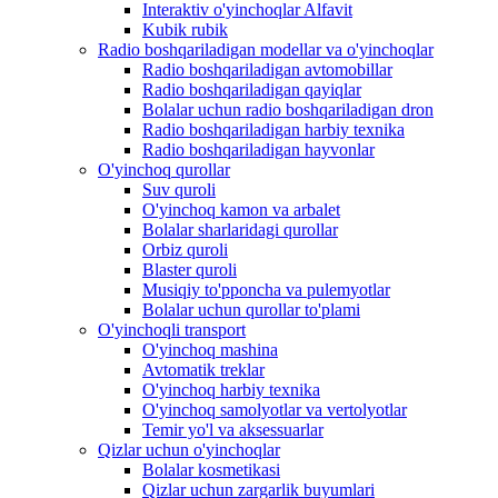
Interaktiv o'yinchoqlar Alfavit
Kubik rubik
Radio boshqariladigan modellar va o'yinchoqlar
Radio boshqariladigan avtomobillar
Radio boshqariladigan qayiqlar
Bolalar uchun radio boshqariladigan dron
Radio boshqariladigan harbiy texnika
Radio boshqariladigan hayvonlar
O'yinchoq qurollar
Suv quroli
O'yinchoq kamon va arbalet
Bolalar sharlaridagi qurollar
Orbiz quroli
Blaster quroli
Musiqiy to'pponcha va pulemyotlar
Bolalar uchun qurollar to'plami
O'yinchoqli transport
O'yinchoq mashina
Avtomatik treklar
O'yinchoq harbiy texnika
O'yinchoq samolyotlar va vertolyotlar
Temir yo'l va aksessuarlar
Qizlar uchun o'yinchoqlar
Bolalar kosmetikasi
Qizlar uchun zargarlik buyumlari