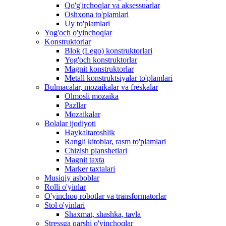
Qo'g'irchoqlar va aksessuarlar
Oshxona to'plamlari
Uy to'plamlari
Yog'och o'yinchoqlar
Konstruktorlar
Blok (Lego) konstruktorlari
Yog'och konstruktorlar
Magnit konstruktorlar
Metall konstruktsiyalar to'plamlari
Bulmacalar, mozaikalar va freskalar
Olmosli mozaika
Pazllar
Mozaikalar
Bolalar ijodiyoti
Haykaltaroshlik
Rangli kitoblar, rasm to'plamlari
Chizish planshetlari
Magnit taxta
Marker taxtalari
Musiqiy asboblar
Rolli o'yinlar
O'yinchoq robotlar va transformatorlar
Stol o'yinlari
Shaxmat, shashka, tavla
Stressga qarshi o'yinchoqlar