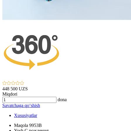
448 500 UZS
Miqdori
dona
Savatchaga qo‘shish
Xususiyatlar
Maqola
9953В
Yosh
С рождения