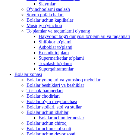
Slaymlar
O'yinchoqlarni saqlash
Sovun pufakchalari
Bolalar uchun kapilkalar
Musiqiy o'yinchoq
To'plamlar va raqamlarni o'ynang
Hayvonot bog'i dunyosi to'plamlari va raqamlari
Shifokor to'plami
Asboblar to'plami
Kosmik to'plam
Supermarketlar to'plami
Tozalash to'plami
Superqahramonlar
Bolalar xonasi
Bolalar yotoqlari va yumshoq mebellar
Bolalar beshiklari va beshiklar
To'shak bamperlari
Bolalar chodirlari
Bolalar o'yin maydonchasi
Bolalar stollari, stol va stullar
Bolalar uchun idishlar
Bolalar uchun termoslar
Bolalar uchun chiroq
Bolalar uchun stol soati
Bolalar uchun devor soati