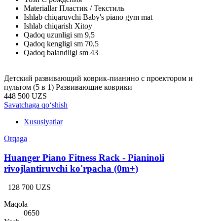
Materiallar
Пластик / Текстиль
Ishlab chiqaruvchi
Baby's piano gym mat
Ishlab chiqarish
Xitoy
Qadoq uzunligi sm
9,5
Qadoq kengligi sm
70,5
Qadoq balandligi sm
43
Детский развивающий коврик-пианино с проектором и
пультом (5 в 1) Развивающие коврики
448 500 UZS
Savatchaga qo‘shish
Xususiyatlar
Orqaga
Huanger Piano Fitness Rack - Pianinoli
rivojlantiruvchi ko'rpacha (0m+)
128 700 UZS
Maqola
0650