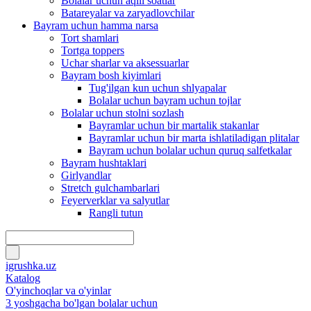
Bolalar uchun aqlli soatlar
Batareyalar va zaryadlovchilar
Bayram uchun hamma narsa
Tort shamlari
Tortga toppers
Uchar sharlar va aksessuarlar
Bayram bosh kiyimlari
Tug'ilgan kun uchun shlyapalar
Bolalar uchun bayram uchun tojlar
Bolalar uchun stolni sozlash
Bayramlar uchun bir martalik stakanlar
Bayramlar uchun bir marta ishlatiladigan plitalar
Bayram uchun bolalar uchun quruq salfetkalar
Bayram hushtaklari
Girlyandlar
Stretch gulchambarlari
Feyerverklar va salyutlar
Rangli tutun
igrushka.uz
Katalog
O'yinchoqlar va o'yinlar
3 yoshgacha bo'lgan bolalar uchun