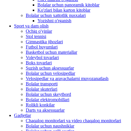
Bolalar uchun panoramik kitoblar
Ko'zlari bilan karton kitoblar
Bolalar uchun xattotlik nusxalari
Yozishni o'rganish
Sport va dam olish
Ochiq o'yinlar
Stol tennisi
Gimnastika jihozlari
Futbol buyumlari
Basketbol uchun materiallar
Voleybol tovarlari
Boks tovarlari
Suzish uchun aksessuarlar
Bolalar uchun velosipedlar
Velosipedlar va aravachalarni muvozanatlash
Bolalar transporti
Bolalar skuterlari
Bolalar uchun skeytbord
Bolalar elektromobillari
Rolikli konkilar
Darts va aksessuarlar
Gadjetlar
Chaqaloq monitorlari va video chaqaloq monitorlari
Bolalar uchun naushniklar