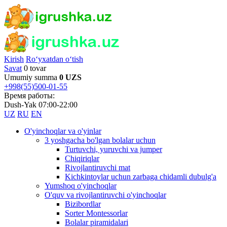
Kirish
Ro‘yxatdan o‘tish
Savat
0 tovar
Umumiy summa
0 UZS
+998(55)500-01-55
Время работы:
Dush-Yak 07:00-22:00
UZ
RU
EN
O'yinchoqlar va o'yinlar
3 yoshgacha bo'lgan bolalar uchun
Turtuvchi, yuruvchi va jumper
Chiqiriqlar
Rivojlantiruvchi mat
Kichkintoylar uchun zarbaga chidamli dubulg'a
Yumshoq o'yinchoqlar
O'quv va rivojlantiruvchi o'yinchoqlar
Bizibordlar
Sorter Montessorlar
Bolalar piramidalari