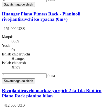
Savatchaga qo‘shish
Huanger Piano Fitness Rack - Pianinoli
rivojlantiruvchi ko'rpacha (0m+)
151 000 UZS
Maqola
0639
Yosh
0+
Ishlab chiqaruvchi
Huanger
Ishlab chiqarish
Xitoy
dona
Savatchaga qo‘shish
Rivojlantiruvchi markaz-yurgich 2 ta 1da Bibi-irn
Piano Rack pianino bilan
412 500 UZS