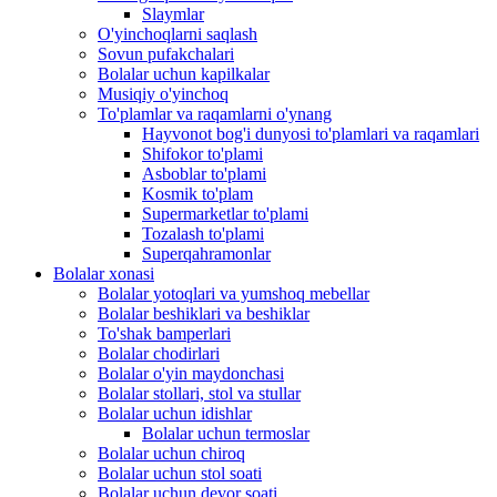
Slaymlar
O'yinchoqlarni saqlash
Sovun pufakchalari
Bolalar uchun kapilkalar
Musiqiy o'yinchoq
To'plamlar va raqamlarni o'ynang
Hayvonot bog'i dunyosi to'plamlari va raqamlari
Shifokor to'plami
Asboblar to'plami
Kosmik to'plam
Supermarketlar to'plami
Tozalash to'plami
Superqahramonlar
Bolalar xonasi
Bolalar yotoqlari va yumshoq mebellar
Bolalar beshiklari va beshiklar
To'shak bamperlari
Bolalar chodirlari
Bolalar o'yin maydonchasi
Bolalar stollari, stol va stullar
Bolalar uchun idishlar
Bolalar uchun termoslar
Bolalar uchun chiroq
Bolalar uchun stol soati
Bolalar uchun devor soati