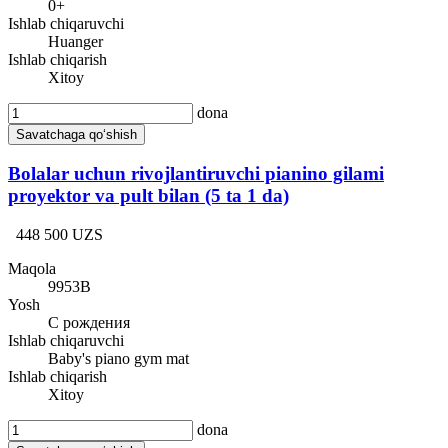
0+
Ishlab chiqaruvchi
Huanger
Ishlab chiqarish
Xitoy
dona
Savatchaga qo‘shish
Bolalar uchun rivojlantiruvchi pianino gilami
proyektor va pult bilan (5 ta 1 da)
448 500 UZS
Maqola
9953В
Yosh
С рождения
Ishlab chiqaruvchi
Baby's piano gym mat
Ishlab chiqarish
Xitoy
dona