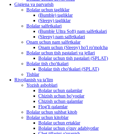
Gigiena va parvarish
Bolalar uchun tagliklar
(Bumble) tagliklar
(Sleepy) tagliklar
Bolalar salfetkalari
(Bumble Ultra Soft) nam salfetkalari
(Sleepy) nam salfetkalari
Onam uchun nam salfetkalar
Onam uchun (Sleepy) ho'l ro'molcha
Bolalar uchun tish pastalari va jellari
Bolalar uchun tish pastalari (SPLAT)
Bolalar tish cho'tkalari
Bolalar tish cho'tkalari (SPLAT)
Tishlar
Rivojlanish va ta'lim
Yozish asboblari
Bolalar uchun qalamlar
Chizish uchun bo'yoqlar
Chizish uchun qalamlar
Flog'li qalamlar
Bolalar uchun suhbat kitob
Bolalar uchun kitoblar
Bolalar uchun ertaklar
Bolalar uchun o'quv adabiyotlar
Chet tillarini o'rganish