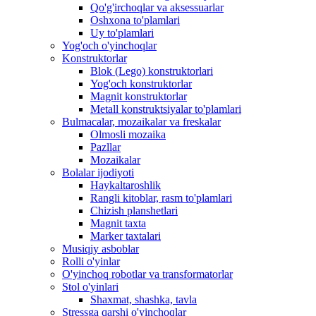
Qo'g'irchoqlar va aksessuarlar
Oshxona to'plamlari
Uy to'plamlari
Yog'och o'yinchoqlar
Konstruktorlar
Blok (Lego) konstruktorlari
Yog'och konstruktorlar
Magnit konstruktorlar
Metall konstruktsiyalar to'plamlari
Bulmacalar, mozaikalar va freskalar
Olmosli mozaika
Pazllar
Mozaikalar
Bolalar ijodiyoti
Haykaltaroshlik
Rangli kitoblar, rasm to'plamlari
Chizish planshetlari
Magnit taxta
Marker taxtalari
Musiqiy asboblar
Rolli o'yinlar
O'yinchoq robotlar va transformatorlar
Stol o'yinlari
Shaxmat, shashka, tavla
Stressga qarshi o'yinchoqlar