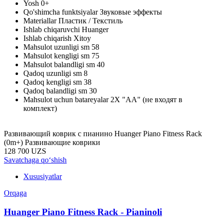
Yosh
0+
Qo'shimcha funktsiyalar
Звуковые эффекты
Materiallar
Пластик / Текстиль
Ishlab chiqaruvchi
Huanger
Ishlab chiqarish
Xitoy
Mahsulot uzunligi sm
58
Mahsulot kengligi sm
75
Mahsulot balandligi sm
40
Qadoq uzunligi sm
8
Qadoq kengligi sm
38
Qadoq balandligi sm
30
Mahsulot uchun batareyalar
2X "АА" (не входят в
комплект)
Развивающий коврик с пианино Huanger Piano Fitness Rack
(0m+) Развивающие коврики
128 700 UZS
Savatchaga qo‘shish
Xususiyatlar
Orqaga
Huanger Piano Fitness Rack - Pianinoli