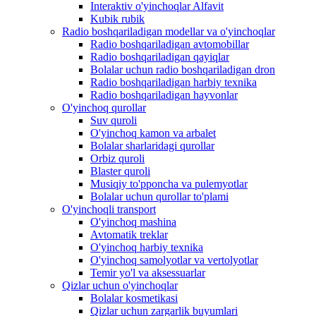
Interaktiv o'yinchoqlar Alfavit
Kubik rubik
Radio boshqariladigan modellar va o'yinchoqlar
Radio boshqariladigan avtomobillar
Radio boshqariladigan qayiqlar
Bolalar uchun radio boshqariladigan dron
Radio boshqariladigan harbiy texnika
Radio boshqariladigan hayvonlar
O'yinchoq qurollar
Suv quroli
O'yinchoq kamon va arbalet
Bolalar sharlaridagi qurollar
Orbiz quroli
Blaster quroli
Musiqiy to'pponcha va pulemyotlar
Bolalar uchun qurollar to'plami
O'yinchoqli transport
O'yinchoq mashina
Avtomatik treklar
O'yinchoq harbiy texnika
O'yinchoq samolyotlar va vertolyotlar
Temir yo'l va aksessuarlar
Qizlar uchun o'yinchoqlar
Bolalar kosmetikasi
Qizlar uchun zargarlik buyumlari