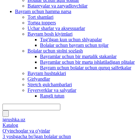
Bolalar uchun aqlli soatlar
Batareyalar va zaryadlovchilar
Bayram uchun hamma narsa
Tort shamlari
Tortga toppers
Uchar sharlar va aksessuarlar
Bayram bosh kiyimlari
Tug'ilgan kun uchun shlyapalar
Bolalar uchun bayram uchun tojlar
Bolalar uchun stolni sozlash
Bayramlar uchun bir martalik stakanlar
Bayramlar uchun bir marta ishlatiladigan plitalar
Bayram uchun bolalar uchun quruq salfetkalar
Bayram hushtaklari
Girlyandlar
Stretch gulchambarlari
Feyerverklar va salyutlar
Rangli tutun
igrushka.uz
Katalog
O'yinchoqlar va o'yinlar
3 yoshgacha bo'lgan bolalar uchun