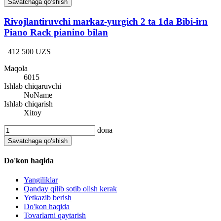
Savatchaga qo‘shish
Rivojlantiruvchi markaz-yurgich 2 ta 1da Bibi-irn
Piano Rack pianino bilan
412 500 UZS
Maqola
6015
Ishlab chiqaruvchi
NoName
Ishlab chiqarish
Xitoy
dona
Savatchaga qo‘shish
Do'kon haqida
Yangiliklar
Qanday qilib sotib olish kerak
Yetkazib berish
Do'kon haqida
Tovarlarni qaytarish