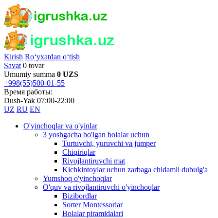
Kirish
Ro‘yxatdan o‘tish
Savat
0 tovar
Umumiy summa
0 UZS
+998(55)500-01-55
Время работы:
Dush-Yak 07:00-22:00
UZ
RU
EN
O'yinchoqlar va o'yinlar
3 yoshgacha bo'lgan bolalar uchun
Turtuvchi, yuruvchi va jumper
Chiqiriqlar
Rivojlantiruvchi mat
Kichkintoylar uchun zarbaga chidamli dubulg'a
Yumshoq o'yinchoqlar
O'quv va rivojlantiruvchi o'yinchoqlar
Bizibordlar
Sorter Montessorlar
Bolalar piramidalari