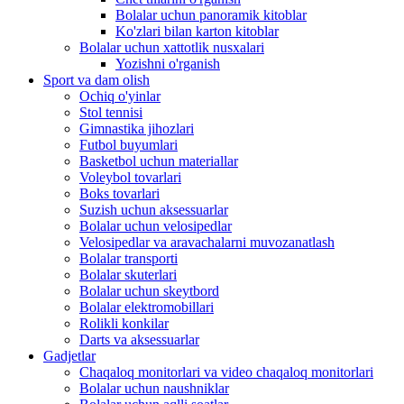
Bolalar uchun panoramik kitoblar
Ko'zlari bilan karton kitoblar
Bolalar uchun xattotlik nusxalari
Yozishni o'rganish
Sport va dam olish
Ochiq o'yinlar
Stol tennisi
Gimnastika jihozlari
Futbol buyumlari
Basketbol uchun materiallar
Voleybol tovarlari
Boks tovarlari
Suzish uchun aksessuarlar
Bolalar uchun velosipedlar
Velosipedlar va aravachalarni muvozanatlash
Bolalar transporti
Bolalar skuterlari
Bolalar uchun skeytbord
Bolalar elektromobillari
Rolikli konkilar
Darts va aksessuarlar
Gadjetlar
Chaqaloq monitorlari va video chaqaloq monitorlari
Bolalar uchun naushniklar