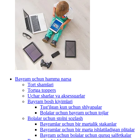
Bayram uchun hamma narsa
Tort shamlari
Tortga toppers
Uchar sharlar va aksessuarlar
Bayram bosh kiyimlari
Tug'ilgan kun uchun shlyapalar
Bolalar uchun bayram uchun tojlar
Bolalar uchun stolni sozlash
Bayramlar uchun bir martalik stakanlar
Bayramlar uchun bir marta ishlatiladigan plitalar
Bayram uchun bolalar uchun quruq salfetkalar