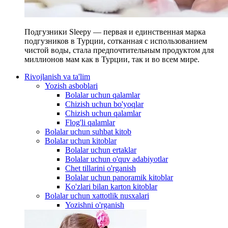
Подгузники Sleepy — первая и единственная марка
подгузников в Турции, сотканная с использованием
чистой воды, стала предпочтительным продуктом для
миллионов мам как в Турции, так и во всем мире.
Rivojlanish va ta'lim
Yozish asboblari
Bolalar uchun qalamlar
Chizish uchun bo'yoqlar
Chizish uchun qalamlar
Flog'li qalamlar
Bolalar uchun suhbat kitob
Bolalar uchun kitoblar
Bolalar uchun ertaklar
Bolalar uchun o'quv adabiyotlar
Chet tillarini o'rganish
Bolalar uchun panoramik kitoblar
Ko'zlari bilan karton kitoblar
Bolalar uchun xattotlik nusxalari
Yozishni o'rganish