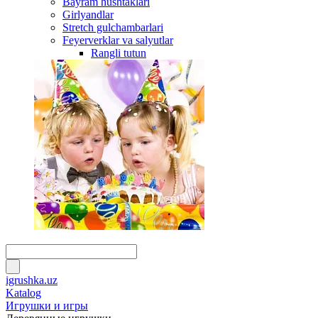
Bayram hushtaklari
Girlyandlar
Stretch gulchambarlari
Feyerverklar va salyutlar
Rangli tutun
igrushka.uz
Katalog
Игрушки и игры