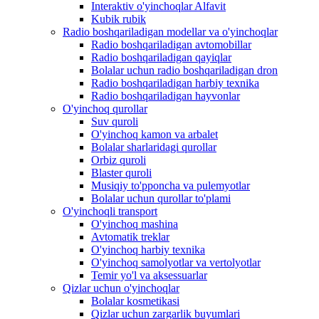
Interaktiv o'yinchoqlar Alfavit
Kubik rubik
Radio boshqariladigan modellar va o'yinchoqlar
Radio boshqariladigan avtomobillar
Radio boshqariladigan qayiqlar
Bolalar uchun radio boshqariladigan dron
Radio boshqariladigan harbiy texnika
Radio boshqariladigan hayvonlar
O'yinchoq qurollar
Suv quroli
O'yinchoq kamon va arbalet
Bolalar sharlaridagi qurollar
Orbiz quroli
Blaster quroli
Musiqiy to'pponcha va pulemyotlar
Bolalar uchun qurollar to'plami
O'yinchoqli transport
O'yinchoq mashina
Avtomatik treklar
O'yinchoq harbiy texnika
O'yinchoq samolyotlar va vertolyotlar
Temir yo'l va aksessuarlar
Qizlar uchun o'yinchoqlar
Bolalar kosmetikasi
Qizlar uchun zargarlik buyumlari