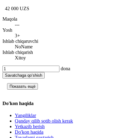
42 000 UZS
Maqola
---
Yosh
3+
Ishlab chiqaruvchi
NoName
Ishlab chiqarish
Xitoy
dona
Savatchaga qo‘shish
Показать ещё
Do'kon haqida
Yangiliklar
Qanday qilib sotib olish kerak
Yetkazib berish
Do'kon haqida
Tovarlarni qaytarish