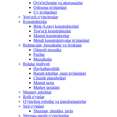
Qo'g'irchoqlar va aksessuarlar
Oshxona to'plamlari
Uy to'plamlari
Yog'och o'yinchoqlar
Konstruktorlar
Blok (Lego) konstruktorlari
Yog'och konstruktorlar
Magnit konstruktorlar
Metall konstruktsiyalar to'plamlari
Bulmacalar, mozaikalar va freskalar
Olmosli mozaika
Pazllar
Mozaikalar
Bolalar ijodiyoti
Haykaltaroshlik
Rangli kitoblar, rasm to'plamlari
Chizish planshetlari
Magnit taxta
Marker taxtalari
Musiqiy asboblar
Rolli o'yinlar
O'yinchoq robotlar va transformatorlar
Stol o'yinlari
Shaxmat, shashka, tavla
Stressga qarshi o'yinchoqlar