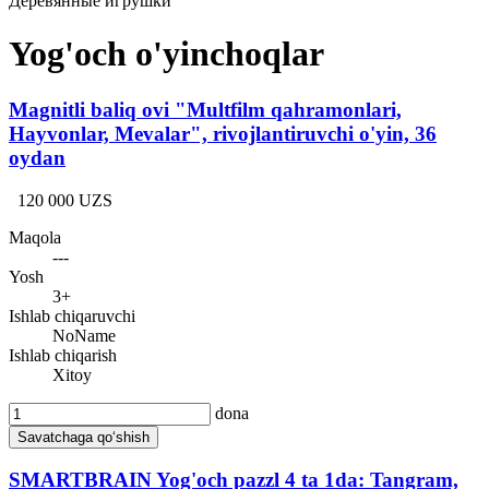
Деревянные игрушки
Yog'och o'yinchoqlar
Magnitli baliq ovi "Multfilm qahramonlari,
Hayvonlar, Mevalar", rivojlantiruvchi o'yin, 36
oydan
120 000 UZS
Maqola
---
Yosh
3+
Ishlab chiqaruvchi
NoName
Ishlab chiqarish
Xitoy
dona
Savatchaga qo‘shish
SMARTBRAIN Yog'och pazzl 4 ta 1da: Tangram,