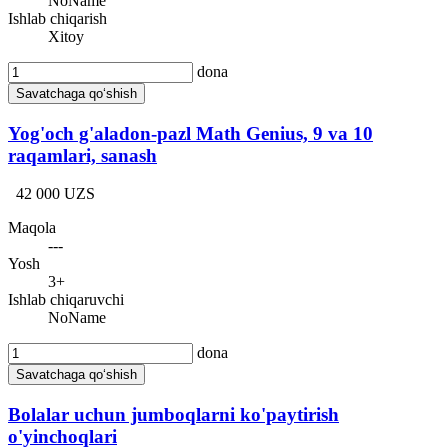
NoName
Ishlab chiqarish
Xitoy
dona
Savatchaga qo‘shish
Yog'och g'aladon-pazl Math Genius, 9 va 10
raqamlari, sanash
42 000 UZS
Maqola
---
Yosh
3+
Ishlab chiqaruvchi
NoName
dona
Savatchaga qo‘shish
Bolalar uchun jumboqlarni ko'paytirish
o'yinchoqlari