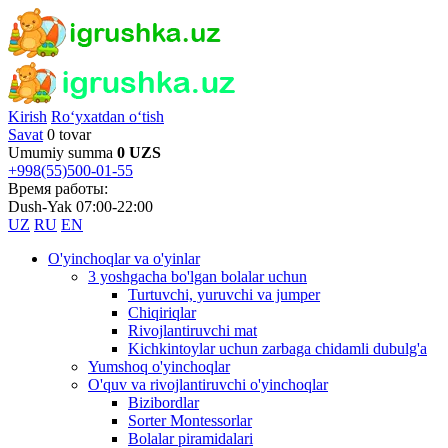
Kirish
Ro‘yxatdan o‘tish
Savat
0 tovar
Umumiy summa
0 UZS
+998(55)500-01-55
Время работы:
Dush-Yak 07:00-22:00
UZ
RU
EN
O'yinchoqlar va o'yinlar
3 yoshgacha bo'lgan bolalar uchun
Turtuvchi, yuruvchi va jumper
Chiqiriqlar
Rivojlantiruvchi mat
Kichkintoylar uchun zarbaga chidamli dubulg'a
Yumshoq o'yinchoqlar
O'quv va rivojlantiruvchi o'yinchoqlar
Bizibordlar
Sorter Montessorlar
Bolalar piramidalari