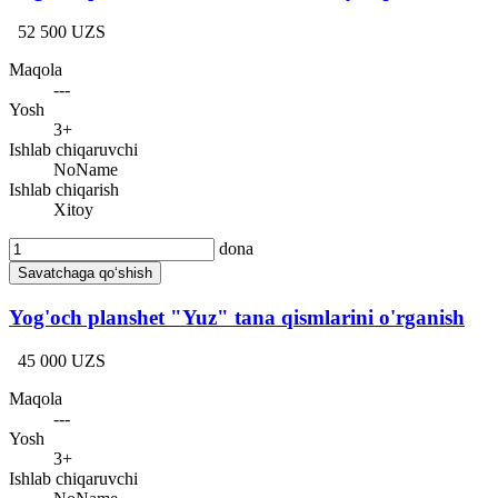
52 500 UZS
Maqola
---
Yosh
3+
Ishlab chiqaruvchi
NoName
Ishlab chiqarish
Xitoy
dona
Savatchaga qo‘shish
Yog'och planshet "Yuz" tana qismlarini o'rganish
45 000 UZS
Maqola
---
Yosh
3+
Ishlab chiqaruvchi