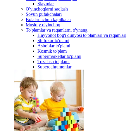
Slaymlar
O'yinchoqlarni saqlash
Sovun pufakchalari
Bolalar uchun kapilkalar
Musiqiy o'yinchoq
To'plamlar va raqamlarni o'ynang
Hayvonot bog'i dunyosi to'plamlari va raqamlari
Shifokor to'plami
Asboblar to'plami
Kosmik to'plam
Supermarketlar to'plami
Tozalash to'plami
Superqahramonlar