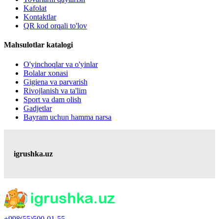
Kafolat
Kontaktlar
QR kod orqali to'lov
Mahsulotlar katalogi
O'yinchoqlar va o'yinlar
Bolalar xonasi
Gigiena va parvarish
Rivojlanish va ta'lim
Sport va dam olish
Gadjetlar
Bayram uchun hamma narsa
igrushka.uz
+998(55)500-01-55