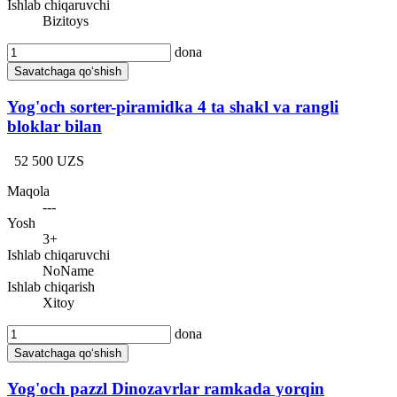
Ishlab chiqaruvchi
Bizitoys
dona
Savatchaga qo‘shish
Yog'och sorter-piramidka 4 ta shakl va rangli
bloklar bilan
52 500 UZS
Maqola
---
Yosh
3+
Ishlab chiqaruvchi
NoName
Ishlab chiqarish
Xitoy
dona
Savatchaga qo‘shish
Yog'och pazzl Dinozavrlar ramkada yorqin