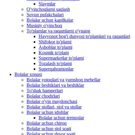
Slaymlar
O'yinchoqlarni saqlash
Sovun pufakchalari
Bolalar uchun kapilkalar
Musiqiy o'yinchoq
To'plamlar va raqamlarni o'ynang
Hayvonot bog'i dunyosi to'plamlari va raqamlari
Shifokor to'plami
Asboblar to'plami
Kosmik to'plam
Supermarketlar to'plami
Tozalash to'plami
Superqahramonlar
Bolalar xonasi
Bolalar yotoqlari va yumshoq mebellar
Bolalar beshiklari va beshiklar
To'shak bamperlari
Bolalar chodirlari
Bolalar o'yin maydonchasi
Bolalar stollari, stol va stullar
Bolalar uchun idishlar
Bolalar uchun termoslar
Bolalar uchun chiroq
Bolalar uchun stol soati
Bolalar uchun devor soati