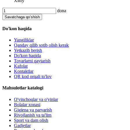
Xitoy
dona
Savatchaga qo‘shish
Do'kon haqida
Yangiliklar
Qanday qilib sotib olish kerak
Yetkazib berish
Do'kon haqida
Tovarlarni qaytarish
Kafolat
Kontaktlar
QR kod orqali to'lov
Mahsulotlar katalogi
O'yinchoqlar va o'yinlar
Bolalar xonasi
Gigiena va parvarish
Rivojlanish va ta'lim
Sport va dam olish
Gadjetlar