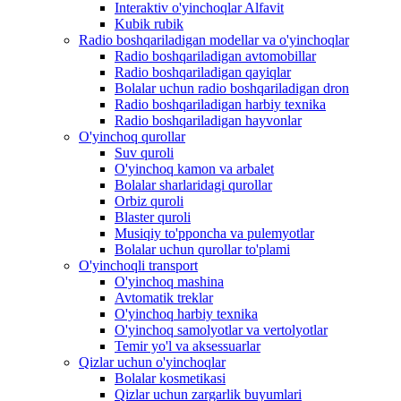
Interaktiv o'yinchoqlar Alfavit
Kubik rubik
Radio boshqariladigan modellar va o'yinchoqlar
Radio boshqariladigan avtomobillar
Radio boshqariladigan qayiqlar
Bolalar uchun radio boshqariladigan dron
Radio boshqariladigan harbiy texnika
Radio boshqariladigan hayvonlar
O'yinchoq qurollar
Suv quroli
O'yinchoq kamon va arbalet
Bolalar sharlaridagi qurollar
Orbiz quroli
Blaster quroli
Musiqiy to'pponcha va pulemyotlar
Bolalar uchun qurollar to'plami
O'yinchoqli transport
O'yinchoq mashina
Avtomatik treklar
O'yinchoq harbiy texnika
O'yinchoq samolyotlar va vertolyotlar
Temir yo'l va aksessuarlar
Qizlar uchun o'yinchoqlar
Bolalar kosmetikasi
Qizlar uchun zargarlik buyumlari