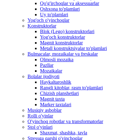
Qo'g'irchoqlar va aksessuarlar
Oshxona to'plamlari
Uy to'plamlari
Yog'och o'yinchoqlar
Konstruktorlar
Blok (Lego) konstruktorlari
Yog'och konstruktorlar
Magnit konstruktorlar
Metall konstruktsiyalar to'plamlari
Bulmacalar, mozaikalar va freskalar
Olmosli mozaika
Pazllar
Mozaikalar
Bolalar ijodiyoti
Haykaltaroshlik
Rangli kitoblar, rasm to'plamlari
Chizish planshetlari
Magnit taxta
Marker taxtalari
Musiqiy asboblar
Rolli o'yinlar
O'yinchoq robotlar va transformatorlar
Stol o'yinlari
Shaxmat, shashka, tavla
Stressga qarshi o'yinchoqlar