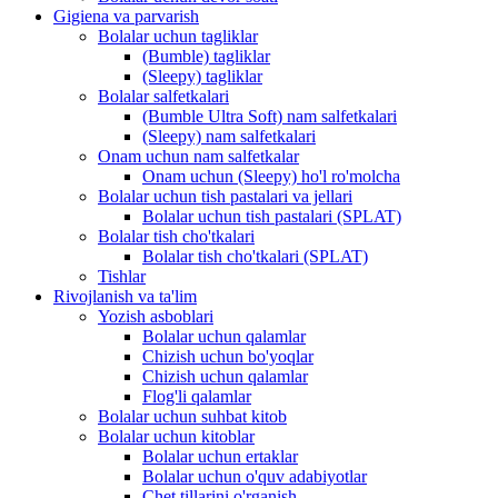
Gigiena va parvarish
Bolalar uchun tagliklar
(Bumble) tagliklar
(Sleepy) tagliklar
Bolalar salfetkalari
(Bumble Ultra Soft) nam salfetkalari
(Sleepy) nam salfetkalari
Onam uchun nam salfetkalar
Onam uchun (Sleepy) ho'l ro'molcha
Bolalar uchun tish pastalari va jellari
Bolalar uchun tish pastalari (SPLAT)
Bolalar tish cho'tkalari
Bolalar tish cho'tkalari (SPLAT)
Tishlar
Rivojlanish va ta'lim
Yozish asboblari
Bolalar uchun qalamlar
Chizish uchun bo'yoqlar
Chizish uchun qalamlar
Flog'li qalamlar
Bolalar uchun suhbat kitob
Bolalar uchun kitoblar
Bolalar uchun ertaklar
Bolalar uchun o'quv adabiyotlar
Chet tillarini o'rganish