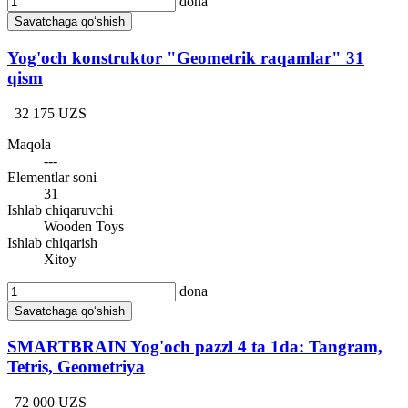
dona
Savatchaga qo‘shish
Yog'och konstruktor "Geometrik raqamlar" 31
qism
32 175 UZS
Maqola
---
Elementlar soni
31
Ishlab chiqaruvchi
Wooden Toys
Ishlab chiqarish
Xitoy
dona
Savatchaga qo‘shish
SMARTBRAIN Yog'och pazzl 4 ta 1da: Tangram,
Tetris, Geometriya
72 000 UZS