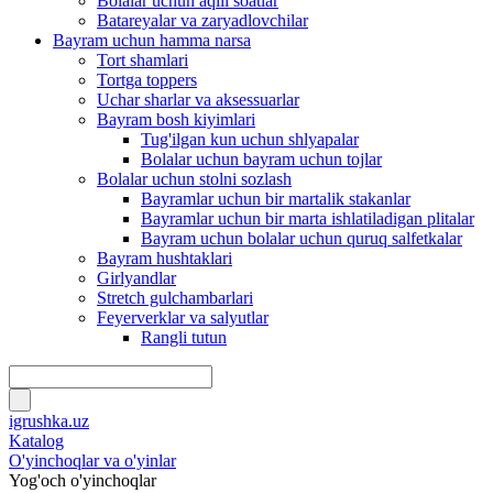
Bolalar uchun aqlli soatlar
Batareyalar va zaryadlovchilar
Bayram uchun hamma narsa
Tort shamlari
Tortga toppers
Uchar sharlar va aksessuarlar
Bayram bosh kiyimlari
Tug'ilgan kun uchun shlyapalar
Bolalar uchun bayram uchun tojlar
Bolalar uchun stolni sozlash
Bayramlar uchun bir martalik stakanlar
Bayramlar uchun bir marta ishlatiladigan plitalar
Bayram uchun bolalar uchun quruq salfetkalar
Bayram hushtaklari
Girlyandlar
Stretch gulchambarlari
Feyerverklar va salyutlar
Rangli tutun
igrushka.uz
Katalog
O'yinchoqlar va o'yinlar
Yog'och o'yinchoqlar