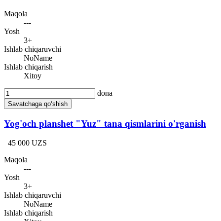
Maqola
---
Yosh
3+
Ishlab chiqaruvchi
NoName
Ishlab chiqarish
Xitoy
dona
Savatchaga qo‘shish
Yog'och planshet "Yuz" tana qismlarini o'rganish
45 000 UZS
Maqola
---
Yosh
3+
Ishlab chiqaruvchi
NoName
Ishlab chiqarish