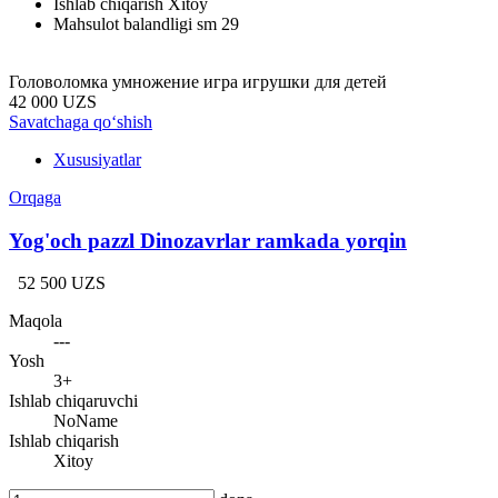
Ishlab chiqarish
Xitoy
Mahsulot balandligi sm
29
Головоломка умножение игра игрушки для детей
42 000 UZS
Savatchaga qo‘shish
Xususiyatlar
Orqaga
Yog'och pazzl Dinozavrlar ramkada yorqin
52 500 UZS
Maqola
---
Yosh
3+
Ishlab chiqaruvchi
NoName
Ishlab chiqarish
Xitoy