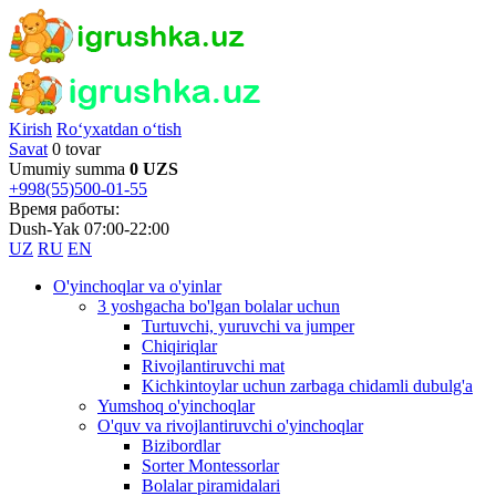
Kirish
Ro‘yxatdan o‘tish
Savat
0 tovar
Umumiy summa
0 UZS
+998(55)500-01-55
Время работы:
Dush-Yak 07:00-22:00
UZ
RU
EN
O'yinchoqlar va o'yinlar
3 yoshgacha bo'lgan bolalar uchun
Turtuvchi, yuruvchi va jumper
Chiqiriqlar
Rivojlantiruvchi mat
Kichkintoylar uchun zarbaga chidamli dubulg'a
Yumshoq o'yinchoqlar
O'quv va rivojlantiruvchi o'yinchoqlar
Bizibordlar
Sorter Montessorlar
Bolalar piramidalari