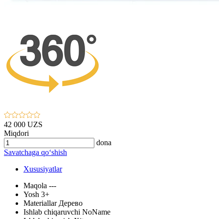
42 000 UZS
Miqdori
dona
Savatchaga qo‘shish
Xususiyatlar
Maqola
---
Yosh
3+
Materiallar
Дерево
Ishlab chiqaruvchi
NoName