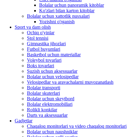
Bolalar uchun panoramik kitoblar
Ko'zlari bilan karton kitoblar
Bolalar uchun xattotlik nusxalari
Yozishni o'rganish
Sport va dam olish
Ochiq o'yinlar
Stol tennisi
Gimnastika jihozlari
Futbol buyumlari
Basketbol uchun materiallar
Voleybol tovarlari
Boks tovarlari
Suzish uchun aksessuarlar
Bolalar uchun velosipedlar
Velosipedlar va aravachalarni muvozanatlash
Bolalar transporti
Bolalar skuterlari
Bolalar uchun skeytbord
Bolalar elektromobillari
Rolikli konkilar
Darts va aksessuarlar
Gadjetlar
Chaqaloq monitorlari va video chaqaloq monitorlari
Bolalar uchun naushniklar