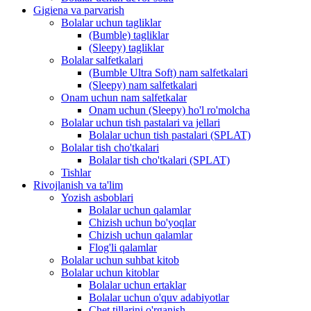
Gigiena va parvarish
Bolalar uchun tagliklar
(Bumble) tagliklar
(Sleepy) tagliklar
Bolalar salfetkalari
(Bumble Ultra Soft) nam salfetkalari
(Sleepy) nam salfetkalari
Onam uchun nam salfetkalar
Onam uchun (Sleepy) ho'l ro'molcha
Bolalar uchun tish pastalari va jellari
Bolalar uchun tish pastalari (SPLAT)
Bolalar tish cho'tkalari
Bolalar tish cho'tkalari (SPLAT)
Tishlar
Rivojlanish va ta'lim
Yozish asboblari
Bolalar uchun qalamlar
Chizish uchun bo'yoqlar
Chizish uchun qalamlar
Flog'li qalamlar
Bolalar uchun suhbat kitob
Bolalar uchun kitoblar
Bolalar uchun ertaklar
Bolalar uchun o'quv adabiyotlar
Chet tillarini o'rganish