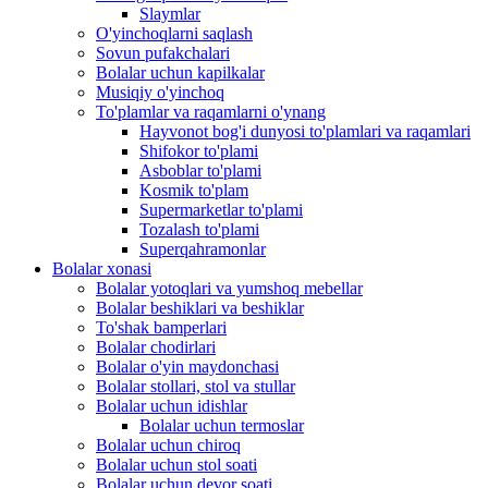
Slaymlar
O'yinchoqlarni saqlash
Sovun pufakchalari
Bolalar uchun kapilkalar
Musiqiy o'yinchoq
To'plamlar va raqamlarni o'ynang
Hayvonot bog'i dunyosi to'plamlari va raqamlari
Shifokor to'plami
Asboblar to'plami
Kosmik to'plam
Supermarketlar to'plami
Tozalash to'plami
Superqahramonlar
Bolalar xonasi
Bolalar yotoqlari va yumshoq mebellar
Bolalar beshiklari va beshiklar
To'shak bamperlari
Bolalar chodirlari
Bolalar o'yin maydonchasi
Bolalar stollari, stol va stullar
Bolalar uchun idishlar
Bolalar uchun termoslar
Bolalar uchun chiroq
Bolalar uchun stol soati
Bolalar uchun devor soati