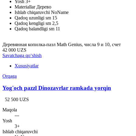
Yosh
3+
Materiallar
Дерево
Ishlab chiqaruvchi
NoName
Qadoq uzunligi sm
15
Qadoq kengligi sm
2,5
Qadoq balandligi sm
11
Деревянная копилка-пазл Math Genius, числа 9 и 10, счет
42 000 UZS
Savatchaga qo‘shish
Xususiyatlar
Orqaga
Yog'och pazzl Dinozavrlar ramkada yorqin
52 500 UZS
Maqola
---
Yosh
3+
Ishlab chiqaruvchi