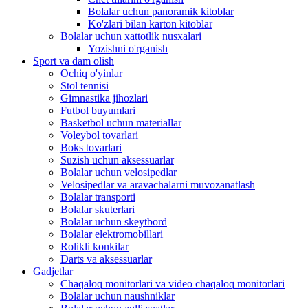
Bolalar uchun panoramik kitoblar
Ko'zlari bilan karton kitoblar
Bolalar uchun xattotlik nusxalari
Yozishni o'rganish
Sport va dam olish
Ochiq o'yinlar
Stol tennisi
Gimnastika jihozlari
Futbol buyumlari
Basketbol uchun materiallar
Voleybol tovarlari
Boks tovarlari
Suzish uchun aksessuarlar
Bolalar uchun velosipedlar
Velosipedlar va aravachalarni muvozanatlash
Bolalar transporti
Bolalar skuterlari
Bolalar uchun skeytbord
Bolalar elektromobillari
Rolikli konkilar
Darts va aksessuarlar
Gadjetlar
Chaqaloq monitorlari va video chaqaloq monitorlari
Bolalar uchun naushniklar