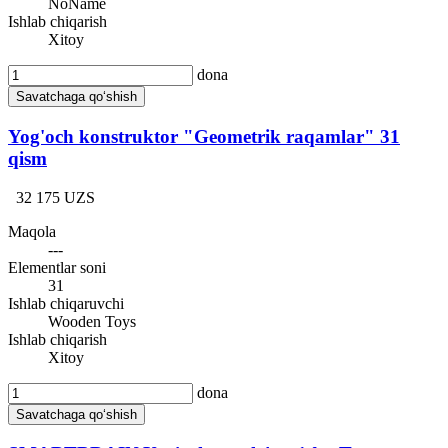
NoName
Ishlab chiqarish
Xitoy
dona
Savatchaga qo‘shish
Yog'och konstruktor "Geometrik raqamlar" 31
qism
32 175 UZS
Maqola
---
Elementlar soni
31
Ishlab chiqaruvchi
Wooden Toys
Ishlab chiqarish
Xitoy
dona
Savatchaga qo‘shish