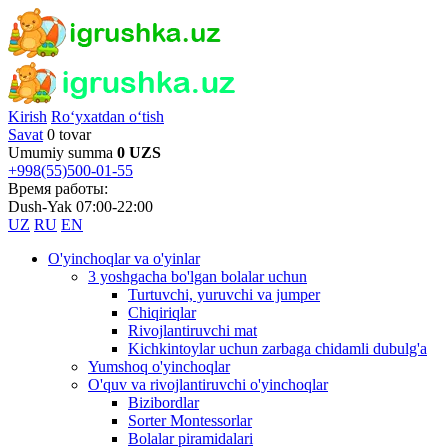
Kirish
Ro‘yxatdan o‘tish
Savat
0 tovar
Umumiy summa
0 UZS
+998(55)500-01-55
Время работы:
Dush-Yak 07:00-22:00
UZ
RU
EN
O'yinchoqlar va o'yinlar
3 yoshgacha bo'lgan bolalar uchun
Turtuvchi, yuruvchi va jumper
Chiqiriqlar
Rivojlantiruvchi mat
Kichkintoylar uchun zarbaga chidamli dubulg'a
Yumshoq o'yinchoqlar
O'quv va rivojlantiruvchi o'yinchoqlar
Bizibordlar
Sorter Montessorlar
Bolalar piramidalari