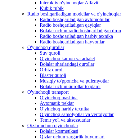
Interaktiv o'yinchoqlar Alfavit
Kubik rubik
Radio boshqariladigan modellar va o'yinchoqlar
Radio boshqariladigan avtomobillar
Radio boshqariladigan qayiqlar
Bolalar uchun radio boshqariladigan dron
Radio boshqariladigan harbiy texnika
Radio boshqariladigan hayvonlar
O'yinchoq qurollar
Suv quroli
O'yinchoq kamon va arbalet
Bolalar sharlaridagi qurollar
Orbiz quroli
Blaster quroli
Musiqiy to'pponcha va pulemyotlar
Bolalar uchun qurollar to'plami
O'yinchoqli transport
O'yinchoq mashina
Avtomatik treklar
O'yinchoq harbiy texnika
O'yinchoq samolyotlar va vertolyotlar
Temir yo'l va aksessuarlar
Qizlar uchun o'yinchoqlar
Bolalar kosmetikasi
Qizlar uchun zargarlik buyumlari