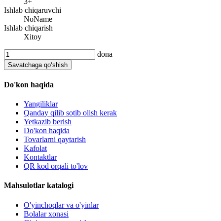
3+
Ishlab chiqaruvchi
NoName
Ishlab chiqarish
Xitoy
dona
Savatchaga qo‘shish
Do'kon haqida
Yangiliklar
Qanday qilib sotib olish kerak
Yetkazib berish
Do'kon haqida
Tovarlarni qaytarish
Kafolat
Kontaktlar
QR kod orqali to'lov
Mahsulotlar katalogi
O'yinchoqlar va o'yinlar
Bolalar xonasi