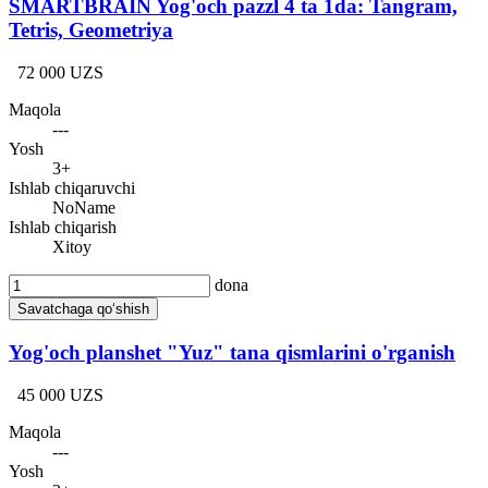
SMARTBRAIN Yog'och pazzl 4 ta 1da: Tangram,
Tetris, Geometriya
72 000 UZS
Maqola
---
Yosh
3+
Ishlab chiqaruvchi
NoName
Ishlab chiqarish
Xitoy
dona
Savatchaga qo‘shish
Yog'och planshet "Yuz" tana qismlarini o'rganish
45 000 UZS
Maqola
---
Yosh