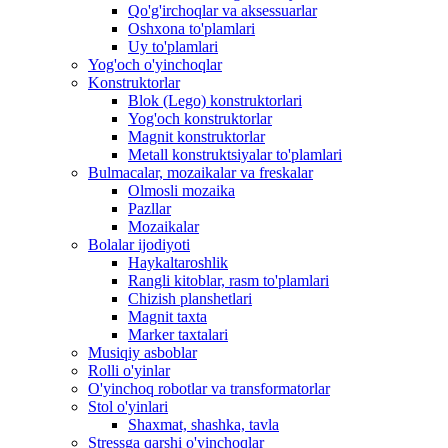
Qo'g'irchoqlar va aksessuarlar
Oshxona to'plamlari
Uy to'plamlari
Yog'och o'yinchoqlar
Konstruktorlar
Blok (Lego) konstruktorlari
Yog'och konstruktorlar
Magnit konstruktorlar
Metall konstruktsiyalar to'plamlari
Bulmacalar, mozaikalar va freskalar
Olmosli mozaika
Pazllar
Mozaikalar
Bolalar ijodiyoti
Haykaltaroshlik
Rangli kitoblar, rasm to'plamlari
Chizish planshetlari
Magnit taxta
Marker taxtalari
Musiqiy asboblar
Rolli o'yinlar
O'yinchoq robotlar va transformatorlar
Stol o'yinlari
Shaxmat, shashka, tavla
Stressga qarshi o'yinchoqlar