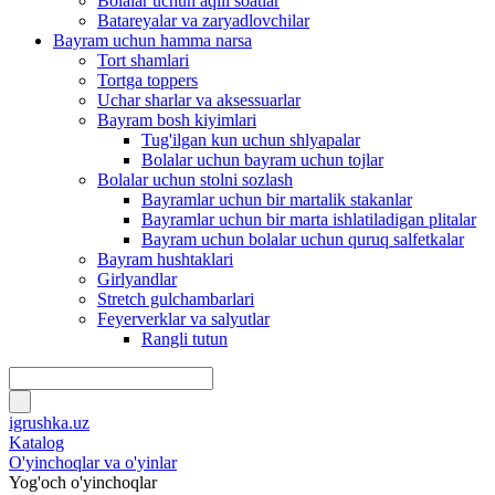
Bolalar uchun aqlli soatlar
Batareyalar va zaryadlovchilar
Bayram uchun hamma narsa
Tort shamlari
Tortga toppers
Uchar sharlar va aksessuarlar
Bayram bosh kiyimlari
Tug'ilgan kun uchun shlyapalar
Bolalar uchun bayram uchun tojlar
Bolalar uchun stolni sozlash
Bayramlar uchun bir martalik stakanlar
Bayramlar uchun bir marta ishlatiladigan plitalar
Bayram uchun bolalar uchun quruq salfetkalar
Bayram hushtaklari
Girlyandlar
Stretch gulchambarlari
Feyerverklar va salyutlar
Rangli tutun
igrushka.uz
Katalog
O'yinchoqlar va o'yinlar
Yog'och o'yinchoqlar