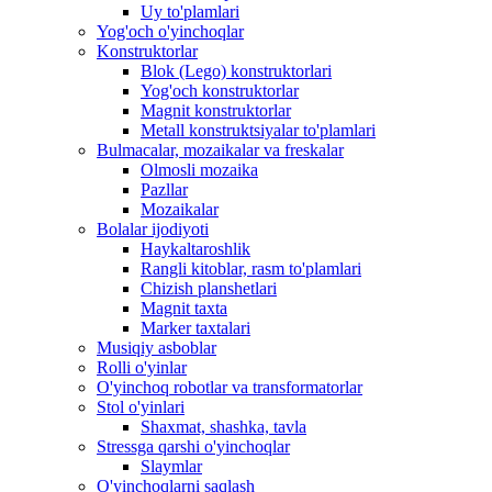
Uy to'plamlari
Yog'och o'yinchoqlar
Konstruktorlar
Blok (Lego) konstruktorlari
Yog'och konstruktorlar
Magnit konstruktorlar
Metall konstruktsiyalar to'plamlari
Bulmacalar, mozaikalar va freskalar
Olmosli mozaika
Pazllar
Mozaikalar
Bolalar ijodiyoti
Haykaltaroshlik
Rangli kitoblar, rasm to'plamlari
Chizish planshetlari
Magnit taxta
Marker taxtalari
Musiqiy asboblar
Rolli o'yinlar
O'yinchoq robotlar va transformatorlar
Stol o'yinlari
Shaxmat, shashka, tavla
Stressga qarshi o'yinchoqlar
Slaymlar
O'yinchoqlarni saqlash