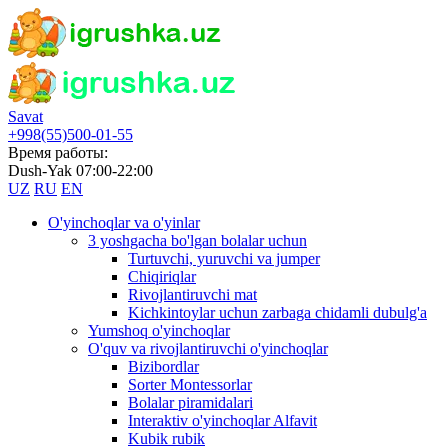
Savat
+998(55)500-01-55
Время работы:
Dush-Yak 07:00-22:00
UZ
RU
EN
O'yinchoqlar va o'yinlar
3 yoshgacha bo'lgan bolalar uchun
Turtuvchi, yuruvchi va jumper
Chiqiriqlar
Rivojlantiruvchi mat
Kichkintoylar uchun zarbaga chidamli dubulg'a
Yumshoq o'yinchoqlar
O'quv va rivojlantiruvchi o'yinchoqlar
Bizibordlar
Sorter Montessorlar
Bolalar piramidalari
Interaktiv o'yinchoqlar Alfavit
Kubik rubik