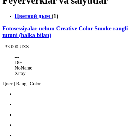
Feyerverklar va salyutlar
Цветной дым
(1)
Fotosessiyalar uchun Creative Color Smoke rangli
tutuni (halka bilan)
33 000 UZS
---
18+
NoName
Xitoy
Цвет | Rang | Color