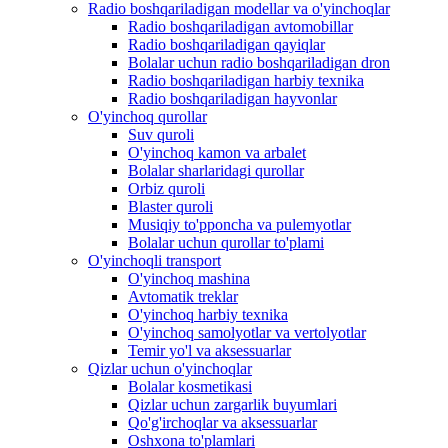
Radio boshqariladigan modellar va o'yinchoqlar
Radio boshqariladigan avtomobillar
Radio boshqariladigan qayiqlar
Bolalar uchun radio boshqariladigan dron
Radio boshqariladigan harbiy texnika
Radio boshqariladigan hayvonlar
O'yinchoq qurollar
Suv quroli
O'yinchoq kamon va arbalet
Bolalar sharlaridagi qurollar
Orbiz quroli
Blaster quroli
Musiqiy to'pponcha va pulemyotlar
Bolalar uchun qurollar to'plami
O'yinchoqli transport
O'yinchoq mashina
Avtomatik treklar
O'yinchoq harbiy texnika
O'yinchoq samolyotlar va vertolyotlar
Temir yo'l va aksessuarlar
Qizlar uchun o'yinchoqlar
Bolalar kosmetikasi
Qizlar uchun zargarlik buyumlari
Qo'g'irchoqlar va aksessuarlar
Oshxona to'plamlari