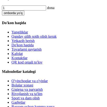
dona
omborda yo‘q
Do'kon haqida
Yangiliklar
Qanday qilib sotib olish kerak
Yetkazib berish
Do'kon haqida
Tovarlarni qaytarish
Kafolat
Kontaktlar
QR kod orqali to'lov
Mahsulotlar katalogi
O'yinchoqlar va o'yinlar
Bolalar xonasi
Gigiena va parvarish
Rivojlanish va ta'lim
Sport va dam olish
Gadjetlar
Bayram uchun hamma narsa