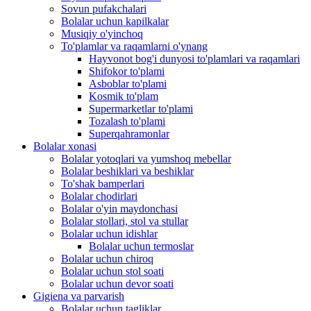
Sovun pufakchalari
Bolalar uchun kapilkalar
Musiqiy o'yinchoq
To'plamlar va raqamlarni o'ynang
Hayvonot bog'i dunyosi to'plamlari va raqamlari
Shifokor to'plami
Asboblar to'plami
Kosmik to'plam
Supermarketlar to'plami
Tozalash to'plami
Superqahramonlar
Bolalar xonasi
Bolalar yotoqlari va yumshoq mebellar
Bolalar beshiklari va beshiklar
To'shak bamperlari
Bolalar chodirlari
Bolalar o'yin maydonchasi
Bolalar stollari, stol va stullar
Bolalar uchun idishlar
Bolalar uchun termoslar
Bolalar uchun chiroq
Bolalar uchun stol soati
Bolalar uchun devor soati
Gigiena va parvarish
Bolalar uchun tagliklar