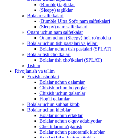
(Bumble) tagliklar
(Sleepy) tagliklar
Bolalar salfetkalari
(Bumble Ultra Soft) nam salfetkalari
(Sleepy) nam salfetkalari
Onam uchun nam salfetkalar
Onam uchun (Sleepy) ho'l ro'molcha
Bolalar uchun tish pastalari va jellari
Bolalar uchun tish pastalari (SPLAT)
Bolalar tish cho'tkalari
Bolalar tish cho'tkalari (SPLAT)
Tishlar
Rivojlanish va ta'lim
Yozish asboblari
Bolalar uchun qalamlar
Chizish uchun bo'yoqlar
Chizish uchun qalamlar
Flog'li qalamlar
Bolalar uchun suhbat kitob
Bolalar uchun kitoblar
Bolalar uchun ertaklar
Bolalar uchun o'quv adabiyotlar
Chet tillarini o'rganish
Bolalar uchun panoramik kitoblar
Ko'zlari bilan karton kitoblar