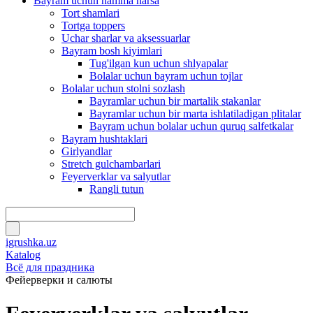
Bayram uchun hamma narsa
Tort shamlari
Tortga toppers
Uchar sharlar va aksessuarlar
Bayram bosh kiyimlari
Tug'ilgan kun uchun shlyapalar
Bolalar uchun bayram uchun tojlar
Bolalar uchun stolni sozlash
Bayramlar uchun bir martalik stakanlar
Bayramlar uchun bir marta ishlatiladigan plitalar
Bayram uchun bolalar uchun quruq salfetkalar
Bayram hushtaklari
Girlyandlar
Stretch gulchambarlari
Feyerverklar va salyutlar
Rangli tutun
igrushka.uz
Katalog
Всё для праздника
Фейерверки и салюты