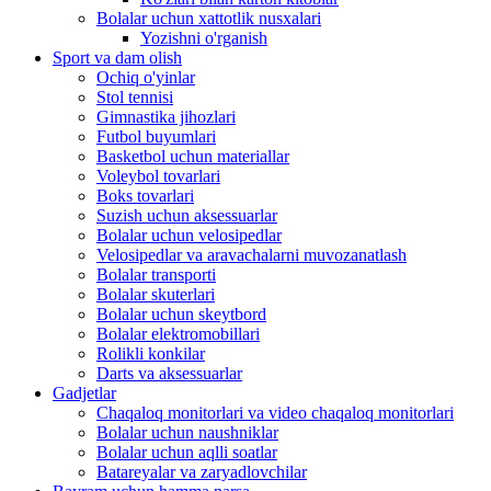
Bolalar uchun xattotlik nusxalari
Yozishni o'rganish
Sport va dam olish
Ochiq o'yinlar
Stol tennisi
Gimnastika jihozlari
Futbol buyumlari
Basketbol uchun materiallar
Voleybol tovarlari
Boks tovarlari
Suzish uchun aksessuarlar
Bolalar uchun velosipedlar
Velosipedlar va aravachalarni muvozanatlash
Bolalar transporti
Bolalar skuterlari
Bolalar uchun skeytbord
Bolalar elektromobillari
Rolikli konkilar
Darts va aksessuarlar
Gadjetlar
Chaqaloq monitorlari va video chaqaloq monitorlari
Bolalar uchun naushniklar
Bolalar uchun aqlli soatlar
Batareyalar va zaryadlovchilar