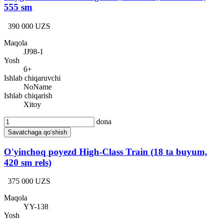
555 sm
390 000 UZS
Maqola
JJ98-1
Yosh
6+
Ishlab chiqaruvchi
NoName
Ishlab chiqarish
Xitoy
dona
Savatchaga qo‘shish
O'yinchoq poyezd High-Class Train (18 ta buyum,
420 sm rels)
375 000 UZS
Maqola
YY-138
Yosh