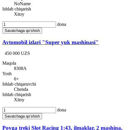
NoName
Ishlab chiqarish
Xitoy
dona
Savatchaga qo‘shish
Avtomobil izlari "Super yuk mashinasi"
450 000 UZS
Maqola
8308A
Yosh
6+
Ishlab chiqaruvchi
Chenda
Ishlab chiqarish
Xitoy
dona
Savatchaga qo‘shish
Poyga treki Slot Racing 1:43, ilmaklar, 2 mashina,