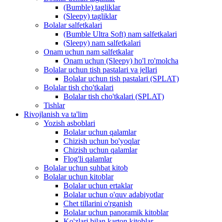
(Bumble) tagliklar
(Sleepy) tagliklar
Bolalar salfetkalari
(Bumble Ultra Soft) nam salfetkalari
(Sleepy) nam salfetkalari
Onam uchun nam salfetkalar
Onam uchun (Sleepy) ho'l ro'molcha
Bolalar uchun tish pastalari va jellari
Bolalar uchun tish pastalari (SPLAT)
Bolalar tish cho'tkalari
Bolalar tish cho'tkalari (SPLAT)
Tishlar
Rivojlanish va ta'lim
Yozish asboblari
Bolalar uchun qalamlar
Chizish uchun bo'yoqlar
Chizish uchun qalamlar
Flog'li qalamlar
Bolalar uchun suhbat kitob
Bolalar uchun kitoblar
Bolalar uchun ertaklar
Bolalar uchun o'quv adabiyotlar
Chet tillarini o'rganish
Bolalar uchun panoramik kitoblar
Ko'zlari bilan karton kitoblar