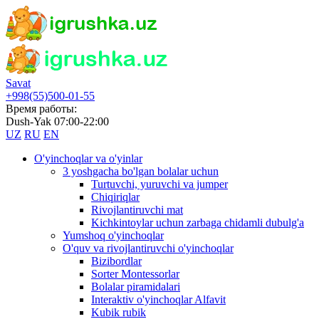
Savat
+998(55)500-01-55
Время работы:
Dush-Yak 07:00-22:00
UZ
RU
EN
O'yinchoqlar va o'yinlar
3 yoshgacha bo'lgan bolalar uchun
Turtuvchi, yuruvchi va jumper
Chiqiriqlar
Rivojlantiruvchi mat
Kichkintoylar uchun zarbaga chidamli dubulg'a
Yumshoq o'yinchoqlar
O'quv va rivojlantiruvchi o'yinchoqlar
Bizibordlar
Sorter Montessorlar
Bolalar piramidalari
Interaktiv o'yinchoqlar Alfavit
Kubik rubik