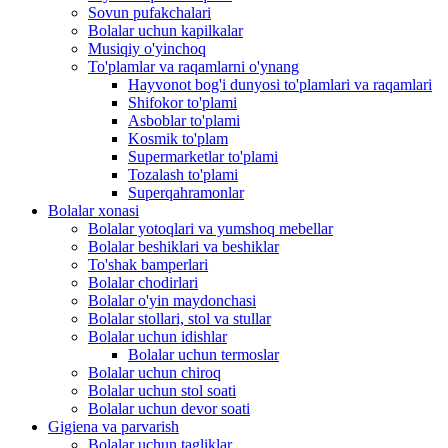
Sovun pufakchalari
Bolalar uchun kapilkalar
Musiqiy o'yinchoq
To'plamlar va raqamlarni o'ynang
Hayvonot bog'i dunyosi to'plamlari va raqamlari
Shifokor to'plami
Asboblar to'plami
Kosmik to'plam
Supermarketlar to'plami
Tozalash to'plami
Superqahramonlar
Bolalar xonasi
Bolalar yotoqlari va yumshoq mebellar
Bolalar beshiklari va beshiklar
To'shak bamperlari
Bolalar chodirlari
Bolalar o'yin maydonchasi
Bolalar stollari, stol va stullar
Bolalar uchun idishlar
Bolalar uchun termoslar
Bolalar uchun chiroq
Bolalar uchun stol soati
Bolalar uchun devor soati
Gigiena va parvarish
Bolalar uchun tagliklar