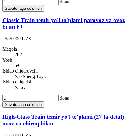
dona
Savatchaga qo‘shish
Classic Train temir yo'l to'plami parovoz va ovoz
bilan 6+
585 000 UZS
Maqola
202
Yosh
6+
Ishlab chiqaruvchi
Xie Sheng Toys
Ishlab chiqarish
Xitoy
dona
Savatchaga qo‘shish
High-Class Train temir yo'l to'plami (27 ta detal)
ovoz va chiroq bilan
555 000 UZS