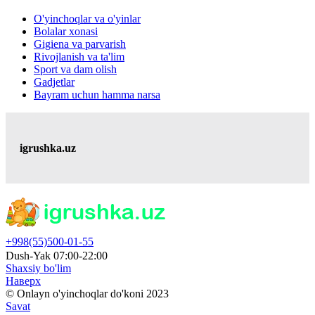
O'yinchoqlar va o'yinlar
Bolalar xonasi
Gigiena va parvarish
Rivojlanish va ta'lim
Sport va dam olish
Gadjetlar
Bayram uchun hamma narsa
igrushka.uz
+998(55)500-01-55
Dush-Yak 07:00-22:00
Shaxsiy bo'lim
Наверх
© Onlayn o'yinchoqlar do'koni 2023
Savat