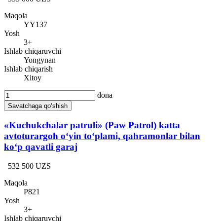
Maqola
YY137
Yosh
3+
Ishlab chiqaruvchi
Yongynan
Ishlab chiqarish
Xitoy
dona
Savatchaga qo‘shish
«Kuchukchalar patruli» (Paw Patrol) katta
avtoturargoh o‘yin to‘plami, qahramonlar bilan
ko‘p qavatli garaj
532 500 UZS
Maqola
P821
Yosh
3+
Ishlab chiqaruvchi