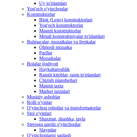
Uy to'plamlari
Yog'och o'yinchoqlar
Konstruktorlar
Blok (Lego) konstruktorlari
Yog'och konstruktorlar
Magnit konstruktorlar
Metall konstruktsiyalar to'plamlari
Bulmacalar, mozaikalar va freskalar
Olmosli mozaika
Pazllar
Mozaikalar
Bolalar ijodiyoti
Haykaltaroshlik
Rangli kitoblar, rasm to'plamlari
Chizish planshetlari
Magnit taxta
Marker taxtalari
Musiqiy asboblar
Rolli o'yinlar
O'yinchoq robotlar va transformatorlar
Stol o'yinlari
Shaxmat, shashka, tavla
Stressga qarshi o'yinchoqlar
Slaymlar
O'yinchoqlarni saqlash