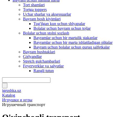
Bayram uchun hamma narsa
Tort shamlari
Tortga toppers
Uchar sharlar va aksessuarlar
Bayram bosh kiyimlari
Tug'ilgan kun uchun shlyapalar
Bolalar uchun bayram uchun tojlar
Bolalar uchun stolni sozlash
Bayramlar uchun bir martalik stakanlar
Bayramlar uchun bir marta ishlatiladigan plitalar
Bayram uchun bolalar uchun quruq salfetkalar
Bayram hushtaklari
Girlyandlar
Stretch gulchambarlari
Feyerverklar va salyutlar
Rangli tutun
igrushka.uz
Katalog
Игрушки и игры
Игрушечный транспорт