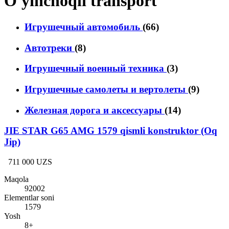
O'yinchoqli transport
Игрушечный автомобиль
(66)
Aвтотреки
(8)
Игрушечный военный техника
(3)
Игрушечные самолеты и вертолеты
(9)
Железная дорога и аксессуары
(14)
JIE STAR G65 AMG 1579 qismli konstruktor (Oq
Jip)
711 000 UZS
Maqola
92002
Elementlar soni
1579
Yosh
8+