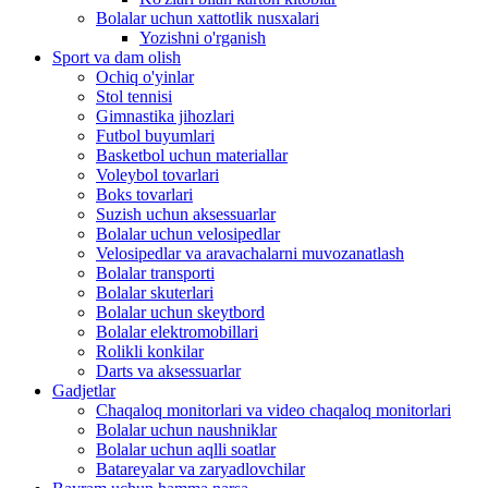
Bolalar uchun xattotlik nusxalari
Yozishni o'rganish
Sport va dam olish
Ochiq o'yinlar
Stol tennisi
Gimnastika jihozlari
Futbol buyumlari
Basketbol uchun materiallar
Voleybol tovarlari
Boks tovarlari
Suzish uchun aksessuarlar
Bolalar uchun velosipedlar
Velosipedlar va aravachalarni muvozanatlash
Bolalar transporti
Bolalar skuterlari
Bolalar uchun skeytbord
Bolalar elektromobillari
Rolikli konkilar
Darts va aksessuarlar
Gadjetlar
Chaqaloq monitorlari va video chaqaloq monitorlari
Bolalar uchun naushniklar
Bolalar uchun aqlli soatlar
Batareyalar va zaryadlovchilar