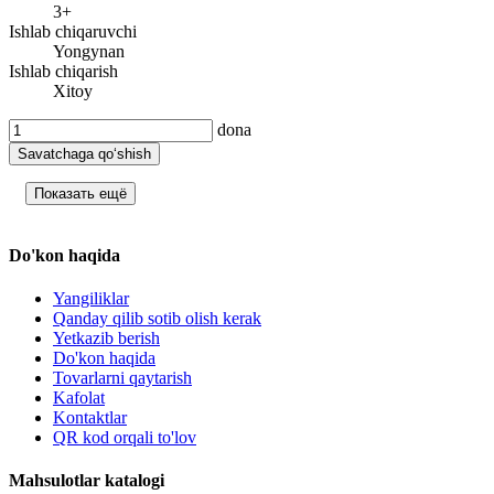
3+
Ishlab chiqaruvchi
Yongynan
Ishlab chiqarish
Xitoy
dona
Savatchaga qo‘shish
Показать ещё
Do'kon haqida
Yangiliklar
Qanday qilib sotib olish kerak
Yetkazib berish
Do'kon haqida
Tovarlarni qaytarish
Kafolat
Kontaktlar
QR kod orqali to'lov
Mahsulotlar katalogi