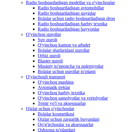
Radio boshqariladigan modellar va o'yinchoqlar
Radio boshqariladigan avtomobillar
Radio boshqariladigan qayiqlar
Bolalar uchun radio boshqariladigan dron
Radio boshqariladigan harbiy texnika
Radio boshqariladigan hayvonlar
O'yinchoq qurollar
Suv quroli
O'yinchoq kamon va arbalet
Bolalar sharlaridagi qurollar
Orbiz quroli
Blaster quroli
Musiqiy to'pponcha va pulemyotlar
Bolalar uchun qurollar to'plami
O'yinchoqli transport
O'yinchoq mashina
Avtomatik treklar
O'yinchoq harbiy texnika
O'yinchoq samolyotlar va vertolyotlar
Temir yo'l va aksessuarlar
Qizlar uchun o'yinchoqlar
Bolalar kosmetikasi
Qizlar uchun zargarlik buyumlari
Qo'g'irchoqlar va aksessuarlar
Oshxona to'plamlari