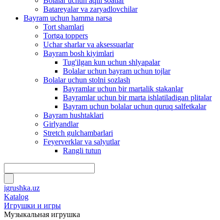
Bolalar uchun aqlli soatlar
Batareyalar va zaryadlovchilar
Bayram uchun hamma narsa
Tort shamlari
Tortga toppers
Uchar sharlar va aksessuarlar
Bayram bosh kiyimlari
Tug'ilgan kun uchun shlyapalar
Bolalar uchun bayram uchun tojlar
Bolalar uchun stolni sozlash
Bayramlar uchun bir martalik stakanlar
Bayramlar uchun bir marta ishlatiladigan plitalar
Bayram uchun bolalar uchun quruq salfetkalar
Bayram hushtaklari
Girlyandlar
Stretch gulchambarlari
Feyerverklar va salyutlar
Rangli tutun
igrushka.uz
Katalog
Игрушки и игры
Музыкальная игрушка