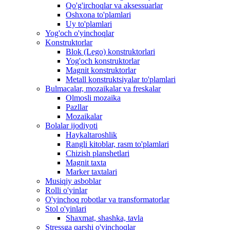
Qo'g'irchoqlar va aksessuarlar
Oshxona to'plamlari
Uy to'plamlari
Yog'och o'yinchoqlar
Konstruktorlar
Blok (Lego) konstruktorlari
Yog'och konstruktorlar
Magnit konstruktorlar
Metall konstruktsiyalar to'plamlari
Bulmacalar, mozaikalar va freskalar
Olmosli mozaika
Pazllar
Mozaikalar
Bolalar ijodiyoti
Haykaltaroshlik
Rangli kitoblar, rasm to'plamlari
Chizish planshetlari
Magnit taxta
Marker taxtalari
Musiqiy asboblar
Rolli o'yinlar
O'yinchoq robotlar va transformatorlar
Stol o'yinlari
Shaxmat, shashka, tavla
Stressga qarshi o'yinchoqlar