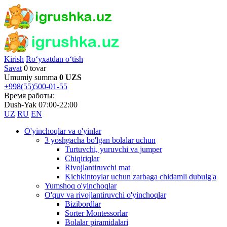
Kirish
Ro‘yxatdan o‘tish
Savat
0 tovar
Umumiy summa
0 UZS
+998(55)500-01-55
Время работы:
Dush-Yak 07:00-22:00
UZ
RU
EN
O'yinchoqlar va o'yinlar
3 yoshgacha bo'lgan bolalar uchun
Turtuvchi, yuruvchi va jumper
Chiqiriqlar
Rivojlantiruvchi mat
Kichkintoylar uchun zarbaga chidamli dubulg'a
Yumshoq o'yinchoqlar
O'quv va rivojlantiruvchi o'yinchoqlar
Bizibordlar
Sorter Montessorlar
Bolalar piramidalari