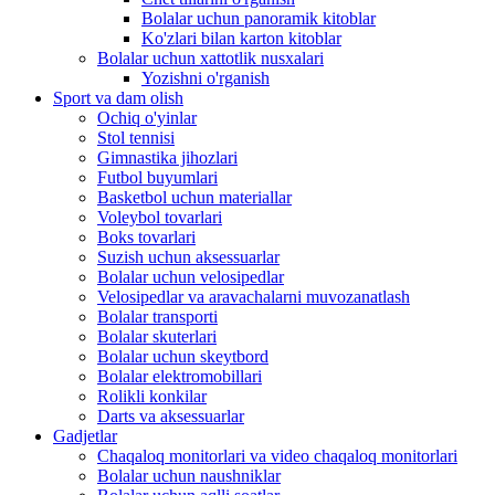
Bolalar uchun panoramik kitoblar
Ko'zlari bilan karton kitoblar
Bolalar uchun xattotlik nusxalari
Yozishni o'rganish
Sport va dam olish
Ochiq o'yinlar
Stol tennisi
Gimnastika jihozlari
Futbol buyumlari
Basketbol uchun materiallar
Voleybol tovarlari
Boks tovarlari
Suzish uchun aksessuarlar
Bolalar uchun velosipedlar
Velosipedlar va aravachalarni muvozanatlash
Bolalar transporti
Bolalar skuterlari
Bolalar uchun skeytbord
Bolalar elektromobillari
Rolikli konkilar
Darts va aksessuarlar
Gadjetlar
Chaqaloq monitorlari va video chaqaloq monitorlari
Bolalar uchun naushniklar