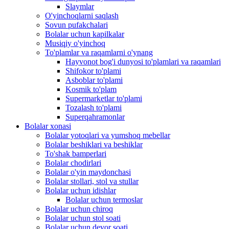
Slaymlar
O'yinchoqlarni saqlash
Sovun pufakchalari
Bolalar uchun kapilkalar
Musiqiy o'yinchoq
To'plamlar va raqamlarni o'ynang
Hayvonot bog'i dunyosi to'plamlari va raqamlari
Shifokor to'plami
Asboblar to'plami
Kosmik to'plam
Supermarketlar to'plami
Tozalash to'plami
Superqahramonlar
Bolalar xonasi
Bolalar yotoqlari va yumshoq mebellar
Bolalar beshiklari va beshiklar
To'shak bamperlari
Bolalar chodirlari
Bolalar o'yin maydonchasi
Bolalar stollari, stol va stullar
Bolalar uchun idishlar
Bolalar uchun termoslar
Bolalar uchun chiroq
Bolalar uchun stol soati
Bolalar uchun devor soati