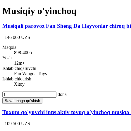
Musiqiy o'yinchoq
Musiqali parovoz Fan Sheng Da Hayvonlar chiroq bi
146 000 UZS
Maqola
898-4005
Yosh
12m+
Ishlab chiqaruvchi
Fan Wingda Toys
Ishlab chiqarish
Xitoy
dona
Savatchaga qo‘shish
Tuxum qo'yuvchi interaktiv tovuq o'yinchoq musiqa
109 500 UZS