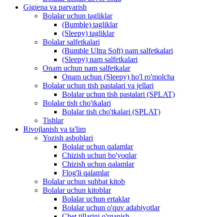
Gigiena va parvarish
Bolalar uchun tagliklar
(Bumble) tagliklar
(Sleepy) tagliklar
Bolalar salfetkalari
(Bumble Ultra Soft) nam salfetkalari
(Sleepy) nam salfetkalari
Onam uchun nam salfetkalar
Onam uchun (Sleepy) ho'l ro'molcha
Bolalar uchun tish pastalari va jellari
Bolalar uchun tish pastalari (SPLAT)
Bolalar tish cho'tkalari
Bolalar tish cho'tkalari (SPLAT)
Tishlar
Rivojlanish va ta'lim
Yozish asboblari
Bolalar uchun qalamlar
Chizish uchun bo'yoqlar
Chizish uchun qalamlar
Flog'li qalamlar
Bolalar uchun suhbat kitob
Bolalar uchun kitoblar
Bolalar uchun ertaklar
Bolalar uchun o'quv adabiyotlar
Chet tillarini o'rganish