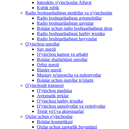
Interaktiv o'yinchoqlar Alfavit
Kubik rubik
Radio boshqariladigan modellar va o'yinchoqlar
Radio boshqariladigan avtomobillar
Radio boshqariladigan qayiqlar
Bolalar uchun radio boshqariladigan dron
Radio boshqariladigan harbiy texnika
Radio boshqariladigan hayvonlar
O'yinchoq qurollar
Suv quroli
O'yinchoq kamon va arbalet
Bolalar sharlaridagi qurollar
Orbiz quroli
Blaster quroli
Musiqiy to'pponcha va pulemyotlar
Bolalar uchun qurollar to'plami
O'yinchoqli transport
O'yinchoq mashina
Avtomatik treklar
O'yinchoq harbiy texnika
O'yinchoq samolyotlar va vertolyotlar
Temir yo'l va aksessuarlar
Qizlar uchun o'yinchoqlar
Bolalar kosmetikasi
Qizlar uchun zargarlik buyumlari