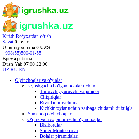
Kirish
Ro‘yxatdan o‘tish
Savat
0 tovar
Umumiy summa
0 UZS
+998(55)500-01-55
Время работы:
Dush-Yak 07:00-22:00
UZ
RU
EN
O'yinchoqlar va o'yinlar
3 yoshgacha bo'lgan bolalar uchun
Turtuvchi, yuruvchi va jumper
Chiqiriqlar
Rivojlantiruvchi mat
Kichkintoylar uchun zarbaga chidamli dubulg'a
Yumshoq o'yinchoqlar
O'quv va rivojlantiruvchi o'yinchoqlar
Bizibordlar
Sorter Montessorlar
Bolalar piramidalari