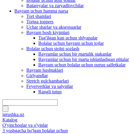
Bolalar uchun aqlli soatlar
Batareyalar va zaryadlovchilar
Bayram uchun hamma narsa
Tort shamlari
Tortga toppers
Uchar sharlar va aksessuarlar
Bayram bosh kiyimlari
Tug'ilgan kun uchun shlyapalar
Bolalar uchun bayram uchun tojlar
Bolalar uchun stolni sozlash
Bayramlar uchun bir martalik stakanlar
Bayramlar uchun bir marta ishlatiladigan plitalar
Bayram uchun bolalar uchun quruq salfetkalar
Bayram hushtaklari
Girlyandlar
Stretch gulchambarlari
Feyerverklar va salyutlar
Rangli tutun
igrushka.uz
Katalog
O'yinchoqlar va o'yinlar
3 yoshgacha bo'lgan bolalar uchun