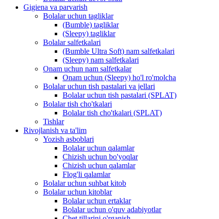
Gigiena va parvarish
Bolalar uchun tagliklar
(Bumble) tagliklar
(Sleepy) tagliklar
Bolalar salfetkalari
(Bumble Ultra Soft) nam salfetkalari
(Sleepy) nam salfetkalari
Onam uchun nam salfetkalar
Onam uchun (Sleepy) ho'l ro'molcha
Bolalar uchun tish pastalari va jellari
Bolalar uchun tish pastalari (SPLAT)
Bolalar tish cho'tkalari
Bolalar tish cho'tkalari (SPLAT)
Tishlar
Rivojlanish va ta'lim
Yozish asboblari
Bolalar uchun qalamlar
Chizish uchun bo'yoqlar
Chizish uchun qalamlar
Flog'li qalamlar
Bolalar uchun suhbat kitob
Bolalar uchun kitoblar
Bolalar uchun ertaklar
Bolalar uchun o'quv adabiyotlar
Chet tillarini o'rganish