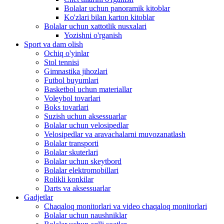
Bolalar uchun panoramik kitoblar
Ko'zlari bilan karton kitoblar
Bolalar uchun xattotlik nusxalari
Yozishni o'rganish
Sport va dam olish
Ochiq o'yinlar
Stol tennisi
Gimnastika jihozlari
Futbol buyumlari
Basketbol uchun materiallar
Voleybol tovarlari
Boks tovarlari
Suzish uchun aksessuarlar
Bolalar uchun velosipedlar
Velosipedlar va aravachalarni muvozanatlash
Bolalar transporti
Bolalar skuterlari
Bolalar uchun skeytbord
Bolalar elektromobillari
Rolikli konkilar
Darts va aksessuarlar
Gadjetlar
Chaqaloq monitorlari va video chaqaloq monitorlari
Bolalar uchun naushniklar