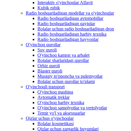
Interaktiv o'yinchoqlar Alfavit
Kubik rubik
Radio boshqariladigan modellar va o'yinchoqlar
Radio boshqariladigan avtomobillar
Radio boshqariladigan qayiqlar
Bolalar uchun radio boshqariladigan dron
Radio boshqariladigan harbiy texnika
Radio boshqariladigan hayvonlar
O'yinchoq qurollar
Suv quroli
O'yinchoq kamon va arbalet
Bolalar sharlaridagi qurollar
Orbiz quroli
Blaster quroli
Musiqiy to'pponcha va pulemyotlar
Bolalar uchun qurollar to'plami
O'yinchoqli transport
O'yinchoq mashina
Avtomatik treklar
O'yinchoq harbiy texnika
O'yinchoq samolyotlar va vertolyotlar
Temir yo'l va aksessuarlar
Qizlar uchun o'yinchoqlar
Bolalar kosmetikasi
Qizlar uchun zargarlik buyumlari