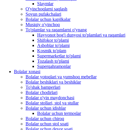
Slaymlar
O'yinchoqlarni saqlash
Sovun pufakchalari
Bolalar uchun kapilkalar
Musiqiy o'yinchoq
To'plamlar va raqamlarni o'ynang
Hayvonot bog'i dunyosi to'plamlari va raqamlari
Shifokor to'plami
Asboblar to'plami
Kosmik to'plam
Supermarketlar to'plami
Tozalash to'plami
Superqahramonlar
Bolalar xonasi
Bolalar yotoqlari va yumshoq mebellar
Bolalar beshiklari va beshiklar
To'shak bamperlari
Bolalar chodirlari
Bolalar o'yin maydonchasi
Bolalar stollari, stol va stullar
Bolalar uchun idishlar
Bolalar uchun termoslar
Bolalar uchun chiroq
Bolalar uchun stol soati
Bolalar uchun devor soati