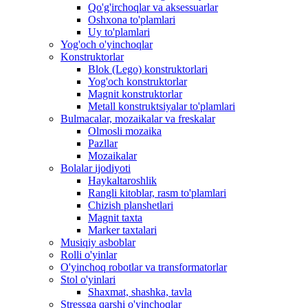
Qo'g'irchoqlar va aksessuarlar
Oshxona to'plamlari
Uy to'plamlari
Yog'och o'yinchoqlar
Konstruktorlar
Blok (Lego) konstruktorlari
Yog'och konstruktorlar
Magnit konstruktorlar
Metall konstruktsiyalar to'plamlari
Bulmacalar, mozaikalar va freskalar
Olmosli mozaika
Pazllar
Mozaikalar
Bolalar ijodiyoti
Haykaltaroshlik
Rangli kitoblar, rasm to'plamlari
Chizish planshetlari
Magnit taxta
Marker taxtalari
Musiqiy asboblar
Rolli o'yinlar
O'yinchoq robotlar va transformatorlar
Stol o'yinlari
Shaxmat, shashka, tavla
Stressga qarshi o'yinchoqlar