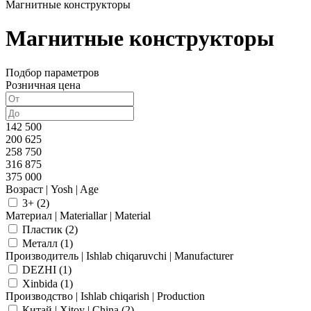
Магнитные конструкторы
Магнитные конструкторы
Подбор параметров
Розничная цена
142 500
200 625
258 750
316 875
375 000
Возраст | Yosh | Age
3+ (
2
)
Материал | Materiallar | Material
Пластик (
2
)
Металл (
1
)
Производитель | Ishlab chiqaruvchi | Manufacturer
DEZHI (
1
)
Xinbida (
1
)
Производство | Ishlab chiqarish | Production
Китай | Xitoy | China (
2
)