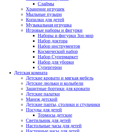
Слаймы
Хранение игрушек
Мыльные пузыри
Копилки для детей
Музыкальная игрушка
Игровые наборы и фигурки
Наборы и фигурки Зоо мир
Набор доктора
Набор инструментов
Космический набор
Hабор Супермаркет
Набор для уборки
Супергерои
Детская комната
Детские кровати и мягкая мебель
Детские люльки и колыбели
Защитные бортики для кровати
Детские палатки
Манеж детский
Детские парты, столики и стульчики
Посуды для детей
Термосы детские
Светильник для детей
Настольные часы для детей
Настенные часы для детей