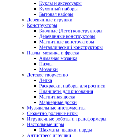
Куклы и аксессуары
Кухонный наборы
Бытовая наборы
Деревянные игрушки
Конструкторы
Блочные (Лего) конструкторы
Деревянные конструкторы
Магнитные конструкторы
Металлический конструкторы
Пазлы, мозаика и фреска
Алмазная мозаика
Пазлы
Мозаики
Детское творчество
Лепка
Раскраски, наборы для росписи
Планшеты для рисования
Магнитная доска
Маркерные доски
Музыкальные инструменты
Сюжетно-ролевые игры
Игрушечные роботы и трансформеры
Настольные игры
Шахматы, шашки, нарды
Антистресс игрушки