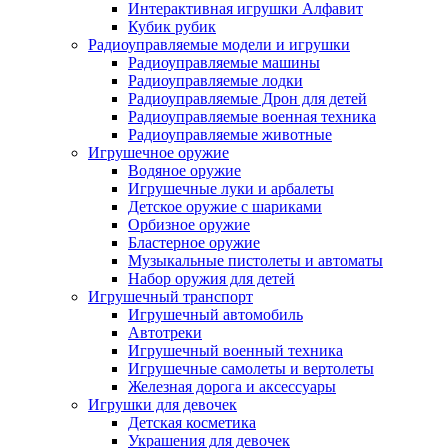
Интерактивная игрушки Алфавит
Кубик рубик
Радиоуправляемые модели и игрушки
Радиоуправляемые машины
Радиоуправляемые лодки
Радиоуправляемые Дрон для детей
Радиоуправляемые военная техника
Радиоуправляемые животные
Игрушечное оружие
Водяное оружие
Игрушечные луки и арбалеты
Детское оружие с шариками
Орбизное оружие
Бластерное оружие
Музыкальные пистолеты и автоматы
Набор оружия для детей
Игрушечный транспорт
Игрушечный автомобиль
Aвтотреки
Игрушечный военный техника
Игрушечные самолеты и вертолеты
Железная дорога и аксессуары
Игрушки для девочек
Детская косметика
Украшения для девочек