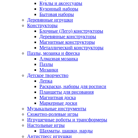
Куклы и аксессуары
Кухонный наборы
Бытовая наборы
Деревянные игрушки
Конструкторы
Блочные (Лего) конструкторы
Деревянные конструкторы
Магнитные конструкторы
Металлический конструкторы
Пазлы, мозаика и фреска
Алмазная мозаика
Пазлы
Мозаики
Детское творчество
Лепка
Раскраски, наборы для росписи
Планшеты для рисования
Магнитная доска
Маркерные доски
Музыкальные инструменты
Сюжетно-ролевые игры
Игрушечные роботы и трансформеры
Настольные игры
Шахматы, шашки, нарды
Антистресс игрушки