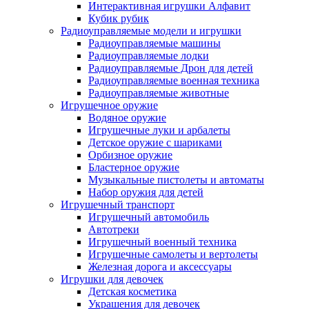
Интерактивная игрушки Алфавит
Кубик рубик
Радиоуправляемые модели и игрушки
Радиоуправляемые машины
Радиоуправляемые лодки
Радиоуправляемые Дрон для детей
Радиоуправляемые военная техника
Радиоуправляемые животные
Игрушечное оружие
Водяное оружие
Игрушечные луки и арбалеты
Детское оружие с шариками
Орбизное оружие
Бластерное оружие
Музыкальные пистолеты и автоматы
Набор оружия для детей
Игрушечный транспорт
Игрушечный автомобиль
Aвтотреки
Игрушечный военный техника
Игрушечные самолеты и вертолеты
Железная дорога и аксессуары
Игрушки для девочек
Детская косметика
Украшения для девочек