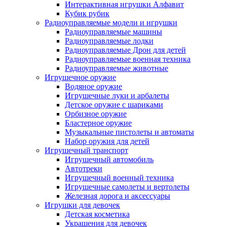
Интерактивная игрушки Алфавит
Кубик рубик
Радиоуправляемые модели и игрушки
Радиоуправляемые машины
Радиоуправляемые лодки
Радиоуправляемые Дрон для детей
Радиоуправляемые военная техника
Радиоуправляемые животные
Игрушечное оружие
Водяное оружие
Игрушечные луки и арбалеты
Детское оружие с шариками
Орбизное оружие
Бластерное оружие
Музыкальные пистолеты и автоматы
Набор оружия для детей
Игрушечный транспорт
Игрушечный автомобиль
Aвтотреки
Игрушечный военный техника
Игрушечные самолеты и вертолеты
Железная дорога и аксессуары
Игрушки для девочек
Детская косметика
Украшения для девочек