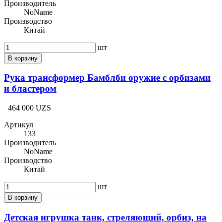
Производитель
NoName
Производство
Китай
шт
В корзину
Рука трансформер Бамблби оружие с орбизами
и бластером
464 000 UZS
Артикул
133
Производитель
NoName
Производство
Китай
шт
В корзину
Детская игрушка танк, стреляющий, орбиз, на