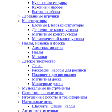
Куклы и аксессуары
Кухонный наборы
Бытовая наборы
Деревянные игрушки
Конструкторы
Блочные (Лего) конструкторы
Деревянные конструкторы
Магнитные конструкторы
Металлический конструкторы
Пазлы, мозаика и фреска
Алмазная мозаика
Пазлы
Мозаики
Детское творчество
Лепка
Раскраски, наборы для росписи
Планшеты для рисования
Магнитная доска
Маркерные доски
Музыкальные инструменты
Сюжетно-ролевые игры
Игрушечные роботы и трансформеры
Настольные игры
Шахматы, шашки, нарды
Антистресс игрушки