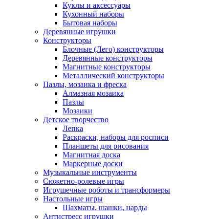
Куклы и аксессуары
Кухонный наборы
Бытовая наборы
Деревянные игрушки
Конструкторы
Блочные (Лего) конструкторы
Деревянные конструкторы
Магнитные конструкторы
Металлический конструкторы
Пазлы, мозаика и фреска
Алмазная мозаика
Пазлы
Мозаики
Детское творчество
Лепка
Раскраски, наборы для росписи
Планшеты для рисования
Магнитная доска
Маркерные доски
Музыкальные инструменты
Сюжетно-ролевые игры
Игрушечные роботы и трансформеры
Настольные игры
Шахматы, шашки, нарды
Антистресс игрушки