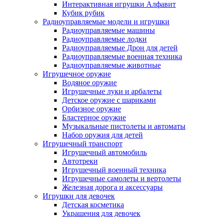
Интерактивная игрушки Алфавит
Кубик рубик
Радиоуправляемые модели и игрушки
Радиоуправляемые машины
Радиоуправляемые лодки
Радиоуправляемые Дрон для детей
Радиоуправляемые военная техника
Радиоуправляемые животные
Игрушечное оружие
Водяное оружие
Игрушечные луки и арбалеты
Детское оружие с шариками
Орбизное оружие
Бластерное оружие
Музыкальные пистолеты и автоматы
Набор оружия для детей
Игрушечный транспорт
Игрушечный автомобиль
Aвтотреки
Игрушечный военный техника
Игрушечные самолеты и вертолеты
Железная дорога и аксессуары
Игрушки для девочек
Детская косметика
Украшения для девочек