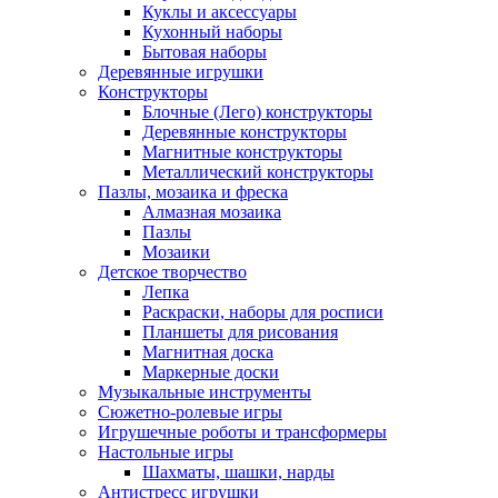
Куклы и аксессуары
Кухонный наборы
Бытовая наборы
Деревянные игрушки
Конструкторы
Блочные (Лего) конструкторы
Деревянные конструкторы
Магнитные конструкторы
Металлический конструкторы
Пазлы, мозаика и фреска
Алмазная мозаика
Пазлы
Мозаики
Детское творчество
Лепка
Раскраски, наборы для росписи
Планшеты для рисования
Магнитная доска
Маркерные доски
Музыкальные инструменты
Сюжетно-ролевые игры
Игрушечные роботы и трансформеры
Настольные игры
Шахматы, шашки, нарды
Антистресс игрушки