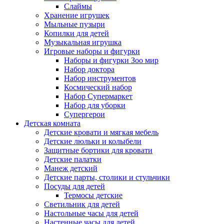
Слаймы
Хранение игрушек
Мыльные пузыри
Копилки для детей
Музыкальная игрушка
Игровые наборы и фигурки
Наборы и фигурки Зоо мир
Набор доктора
Набор инструментов
Космический набор
Hабор Супермаркет
Набор для уборки
Супергерои
Детская комната
Детские кровати и мягкая мебель
Детские люльки и колыбели
Защитные бортики для кровати
Детские палатки
Манеж детский
Детские парты, столики и стульчики
Посуды для детей
Термосы детские
Светильник для детей
Настольные часы для детей
Настенные часы для детей