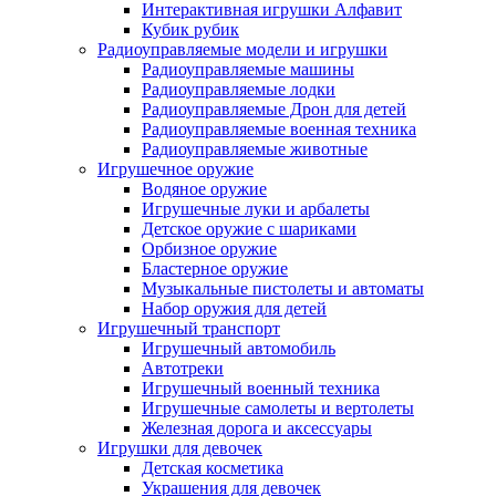
Интерактивная игрушки Алфавит
Кубик рубик
Радиоуправляемые модели и игрушки
Радиоуправляемые машины
Радиоуправляемые лодки
Радиоуправляемые Дрон для детей
Радиоуправляемые военная техника
Радиоуправляемые животные
Игрушечное оружие
Водяное оружие
Игрушечные луки и арбалеты
Детское оружие с шариками
Орбизное оружие
Бластерное оружие
Музыкальные пистолеты и автоматы
Набор оружия для детей
Игрушечный транспорт
Игрушечный автомобиль
Aвтотреки
Игрушечный военный техника
Игрушечные самолеты и вертолеты
Железная дорога и аксессуары
Игрушки для девочек
Детская косметика
Украшения для девочек