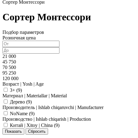
Сортер Монтессори
Сортер Монтессори
Подбор параметров
Розничная цена
21 000
45 750
70 500
95 250
120 000
Возраст | Yosh | Age
3+ (
9
)
Материал | Materiallar | Material
Дерево (
9
)
Производитель | Ishlab chiqaruvchi | Manufacturer
NoName (
9
)
Производство | Ishlab chiqarish | Production
Китай | Xitoy | China (
9
)