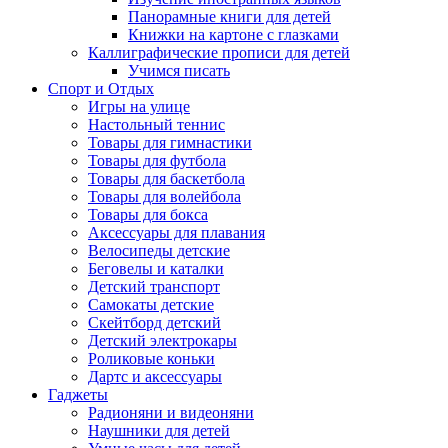
Панорамные книги для детей
Книжки на картоне с глазками
Каллиграфические прописи для детей
Учимся писать
Спорт и Отдых
Игры на улице
Настольный теннис
Товары для гимнастики
Товары для футбола
Товары для баскетбола
Товары для волейбола
Товары для бокса
Аксессуары для плавания
Велосипеды детские
Беговелы и каталки
Детский транспорт
Самокаты детские
Скейтборд детский
Детский электрокары
Роликовые коньки
Дартс и аксессуары
Гаджеты
Радионяни и видеоняни
Наушники для детей