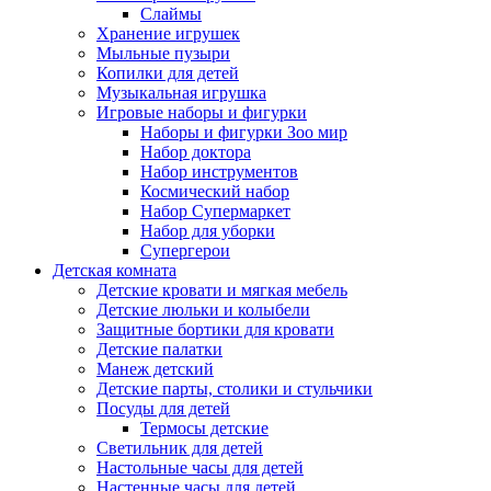
Слаймы
Хранение игрушек
Мыльные пузыри
Копилки для детей
Музыкальная игрушка
Игровые наборы и фигурки
Наборы и фигурки Зоо мир
Набор доктора
Набор инструментов
Космический набор
Hабор Супермаркет
Набор для уборки
Супергерои
Детская комната
Детские кровати и мягкая мебель
Детские люльки и колыбели
Защитные бортики для кровати
Детские палатки
Манеж детский
Детские парты, столики и стульчики
Посуды для детей
Термосы детские
Светильник для детей
Настольные часы для детей
Настенные часы для детей