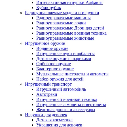
Интерактивная игрушки Алфавит
Кубик рубик
Радиоуправляемые модели и игрушки
Радиоуправляемые машины
Радиоуправляемые лодки
Радиоуправляемые Дрон для детей
Радиоуправляемые военная техника
Радиоуправляемые животные
Игрушечное оружие
Водяное оружие
Игрушечные луки и арбалеты
Детское оружие с шариками
Орбизное оружие
Бластерное оружие
Музыкальные пистолеты и автоматы
Набор оружия для детей
Игрушечный транспорт
Игрушечный автомобиль
Aвтотреки
Игрушечный военный техника
Игрушечные самолеты и вертолеты
Железная дорога и аксессуары
Игрушки для девочек
Детская косметика
Украшения для девочек