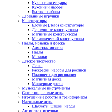
Куклы и аксессуары
Кухонный наборы
Бытовая наборы
Деревянные игрушки
Конструкторы
Блочные (Лего) конструкторы
Деревянные конструкторы
Магнитные конструкторы
Металлический конструкторы
Пазлы, мозаика и фреска
Алмазная мозаика
Пазлы
Мозаики
Детское творчество
Лепка
Раскраски, наборы для росписи
Планшеты для рисования
Магнитная доска
Маркерные доски
Музыкальные инструменты
Сюжетно-ролевые игры
Игрушечные роботы и трансформеры
Настольные игры
Шахматы, шашки, нарды
Антистресс игрушки