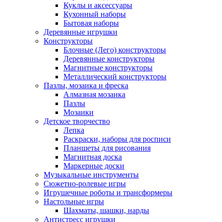
Куклы и аксессуары
Кухонный наборы
Бытовая наборы
Деревянные игрушки
Конструкторы
Блочные (Лего) конструкторы
Деревянные конструкторы
Магнитные конструкторы
Металлический конструкторы
Пазлы, мозаика и фреска
Алмазная мозаика
Пазлы
Мозаики
Детское творчество
Лепка
Раскраски, наборы для росписи
Планшеты для рисования
Магнитная доска
Маркерные доски
Музыкальные инструменты
Сюжетно-ролевые игры
Игрушечные роботы и трансформеры
Настольные игры
Шахматы, шашки, нарды
Антистресс игрушки