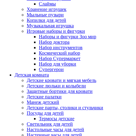
Слаймы
Хранение игрушек
Мыльные пузыри
Копилки для детей
Музыкальная игрушка
Игровые наборы и фигурки
Наборы и фигурки Зоо мир
Набор доктора
Набор инструментов
Космический набор
Hабор Супермаркет
Набор для уборки
Супергерои
Детская комната
Детские кровати и мягкая мебель
Детские люльки и колыбели
Защитные бортики для кровати
Детские палатки
Манеж детский
Детские парты, столики и стульчики
Посуды для детей
Термосы детские
Светильник для детей
Настольные часы для детей
Настенные часы для детей