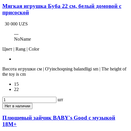
Мягкая игрушка Буба 22 см, белый домовой с
присоской
30 000 UZS
---
NoName
Цвет | Rang | Color
Висота игрушки см | O'yinchoqning balandligi sm | The height of
the toy is cm
15
22
шт
Нет в наличии
Плюшевый зайчик BABY's Good с музыкой
18M+