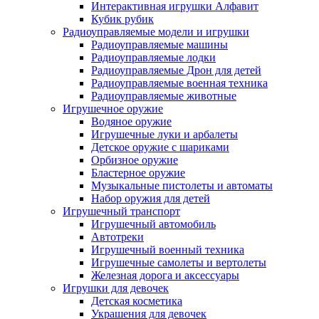
Интерактивная игрушки Алфавит
Кубик рубик
Радиоуправляемые модели и игрушки
Радиоуправляемые машины
Радиоуправляемые лодки
Радиоуправляемые Дрон для детей
Радиоуправляемые военная техника
Радиоуправляемые животные
Игрушечное оружие
Водяное оружие
Игрушечные луки и арбалеты
Детское оружие с шариками
Орбизное оружие
Бластерное оружие
Музыкальные пистолеты и автоматы
Набор оружия для детей
Игрушечный транспорт
Игрушечный автомобиль
Aвтотреки
Игрушечный военный техника
Игрушечные самолеты и вертолеты
Железная дорога и аксессуары
Игрушки для девочек
Детская косметика
Украшения для девочек