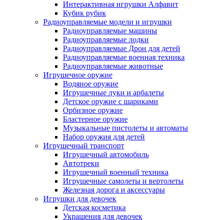
Интерактивная игрушки Алфавит
Кубик рубик
Радиоуправляемые модели и игрушки
Радиоуправляемые машины
Радиоуправляемые лодки
Радиоуправляемые Дрон для детей
Радиоуправляемые военная техника
Радиоуправляемые животные
Игрушечное оружие
Водяное оружие
Игрушечные луки и арбалеты
Детское оружие с шариками
Орбизное оружие
Бластерное оружие
Музыкальные пистолеты и автоматы
Набор оружия для детей
Игрушечный транспорт
Игрушечный автомобиль
Aвтотреки
Игрушечный военный техника
Игрушечные самолеты и вертолеты
Железная дорога и аксессуары
Игрушки для девочек
Детская косметика
Украшения для девочек