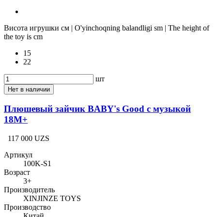
Висота игрушки см | O'yinchoqning balandligi sm | The height of
the toy is cm
15
22
шт
Нет в наличии
Плюшевый зайчик BABY's Good с музыкой
18M+
117 000 UZS
Артикул
100K-S1
Возраст
3+
Производитель
XINJINZE TOYS
Производство
Китай