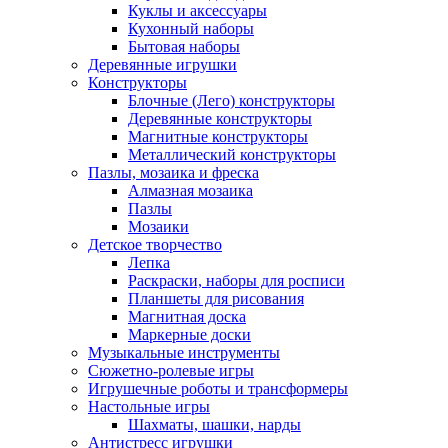
Куклы и аксессуары
Кухонный наборы
Бытовая наборы
Деревянные игрушки
Конструкторы
Блочные (Лего) конструкторы
Деревянные конструкторы
Магнитные конструкторы
Металлический конструкторы
Пазлы, мозаика и фреска
Алмазная мозаика
Пазлы
Мозаики
Детское творчество
Лепка
Раскраски, наборы для росписи
Планшеты для рисования
Магнитная доска
Маркерные доски
Музыкальные инструменты
Сюжетно-ролевые игры
Игрушечные роботы и трансформеры
Настольные игры
Шахматы, шашки, нарды
Антистресс игрушки