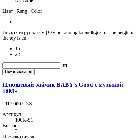
NoName
Цвет | Rang | Color
Висота игрушки см | O'yinchoqning balandligi sm | The height of
the toy is cm
15
22
шт
Нет в наличии
Плюшевый зайчик BABY's Good с музыкой
18M+
117 000 UZS
Артикул
100K-S1
Возраст
3+
Производитель