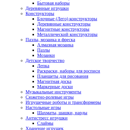
Бытовая наборы
Деревянные игрушки
Конструкторы
Блочные (Лего) конструкторы
Деревянные конструкторы
Магнитные конструкторы
Металлический конструкторы
Пазлы, мозаика и фреска
Алмазная мозаика
Пазлы
Мозаики
Детское творчество
Лепка
Раскраски, наборы для росписи
Планшеты для рисования
Магнитная доска
Маркерные доски
Музыкальные инструменты
Сюжетно-ролевые игры
Игрушечные роботы и трансформеры
Настольные игры
Шахматы, шашки, нарды
Антистресс игрушки
Слаймы
Хранение игрушек