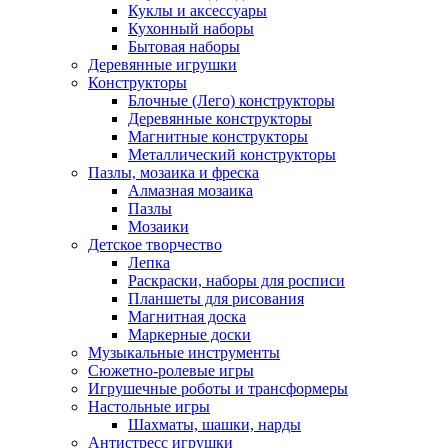
Куклы и аксессуары
Кухонный наборы
Бытовая наборы
Деревянные игрушки
Конструкторы
Блочные (Лего) конструкторы
Деревянные конструкторы
Магнитные конструкторы
Металлический конструкторы
Пазлы, мозаика и фреска
Алмазная мозаика
Пазлы
Мозаики
Детское творчество
Лепка
Раскраски, наборы для росписи
Планшеты для рисования
Магнитная доска
Маркерные доски
Музыкальные инструменты
Сюжетно-ролевые игры
Игрушечные роботы и трансформеры
Настольные игры
Шахматы, шашки, нарды
Антистресс игрушки