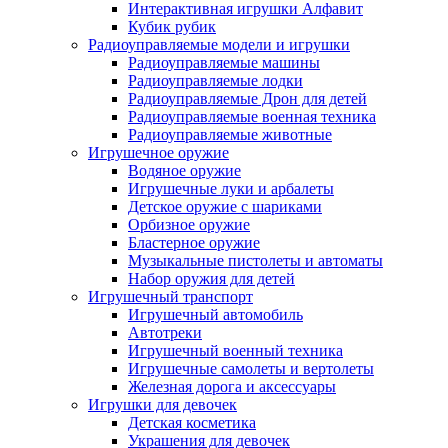
Интерактивная игрушки Алфавит
Кубик рубик
Радиоуправляемые модели и игрушки
Радиоуправляемые машины
Радиоуправляемые лодки
Радиоуправляемые Дрон для детей
Радиоуправляемые военная техника
Радиоуправляемые животные
Игрушечное оружие
Водяное оружие
Игрушечные луки и арбалеты
Детское оружие с шариками
Орбизное оружие
Бластерное оружие
Музыкальные пистолеты и автоматы
Набор оружия для детей
Игрушечный транспорт
Игрушечный автомобиль
Aвтотреки
Игрушечный военный техника
Игрушечные самолеты и вертолеты
Железная дорога и аксессуары
Игрушки для девочек
Детская косметика
Украшения для девочек