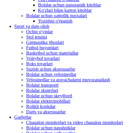
Bolalar uchun panoramik kitoblar
Ko'zlari bilan karton kitoblar
Bolalar uchun xattotlik nusxalari
Yozishni o'rganish
Sport va dam olish
Ochiq o'yinlar
Stol tennisi
Gimnastika jihozlari
Futbol buyumlari
Basketbol uchun materiallar
Voleybol tovarlari
Boks tovarlari
Suzish uchun aksessuarlar
Bolalar uchun velosipedlar
Velosipedlar va aravachalarni muvozanatlash
Bolalar transporti
Bolalar skuterlari
Bolalar uchun skeytbord
Bolalar elektromobillari
Rolikli konkilar
Darts va aksessuarlar
Gadjetlar
Chaqaloq monitorlari va video chaqaloq monitorlari
Bolalar uchun naushniklar