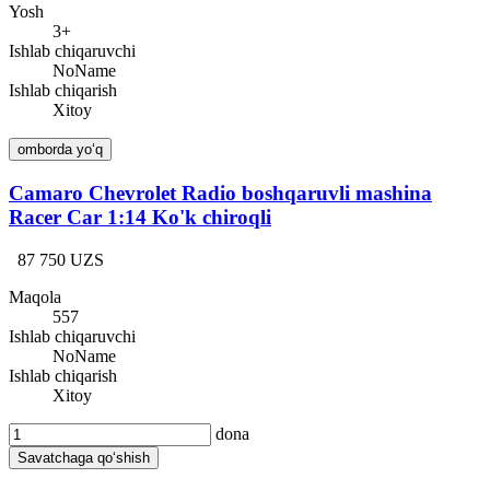
Yosh
3+
Ishlab chiqaruvchi
NoName
Ishlab chiqarish
Xitoy
omborda yo‘q
Camaro Chevrolet Radio boshqaruvli mashina
Racer Car 1:14 Ko'k chiroqli
87 750 UZS
Maqola
557
Ishlab chiqaruvchi
NoName
Ishlab chiqarish
Xitoy
dona
Savatchaga qo‘shish