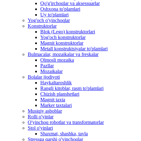
Qo'g'irchoqlar va aksessuarlar
Oshxona to'plamlari
Uy to'plamlari
Yog'och o'yinchoqlar
Konstruktorlar
Blok (Lego) konstruktorlari
Yog'och konstruktorlar
Magnit konstruktorlar
Metall konstruktsiyalar to'plamlari
Bulmacalar, mozaikalar va freskalar
Olmosli mozaika
Pazllar
Mozaikalar
Bolalar ijodiyoti
Haykaltaroshlik
Rangli kitoblar, rasm to'plamlari
Chizish planshetlari
Magnit taxta
Marker taxtalari
Musiqiy asboblar
Rolli o'yinlar
O'yinchoq robotlar va transformatorlar
Stol o'yinlari
Shaxmat, shashka, tavla
Stressga qarshi o'yinchoqlar