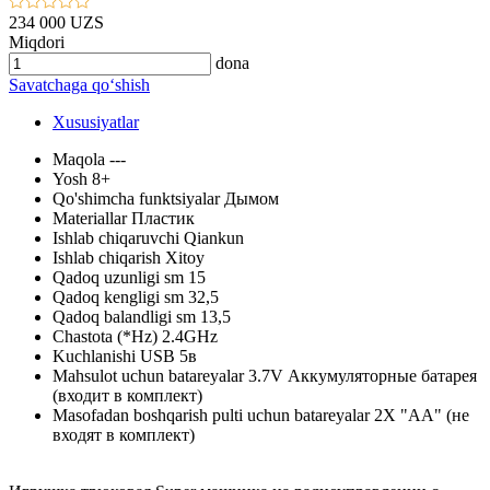
234 000 UZS
Miqdori
dona
Savatchaga qo‘shish
Xususiyatlar
Maqola
---
Yosh
8+
Qo'shimcha funktsiyalar
Дымом
Materiallar
Пластик
Ishlab chiqaruvchi
Qiankun
Ishlab chiqarish
Xitoy
Qadoq uzunligi sm
15
Qadoq kengligi sm
32,5
Qadoq balandligi sm
13,5
Chastota (*Hz)
2.4GHz
Kuchlanishi
USB 5в
Mahsulot uchun batareyalar
3.7V Аккумуляторные батарея
(входит в комплект)
Masofadan boshqarish pulti uchun batareyalar
2X "АА" (не
входят в комплект)