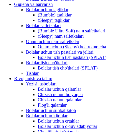
Gigiena va parvarish
Bolalar uchun tagliklar
(Bumble) tagliklar
(Sleepy) tagliklar
Bolalar salfetkalari
(Bumble Ultra Soft) nam salfetkalari
(Sleepy) nam salfetkalari
Onam uchun nam salfetkalar
Onam uchun (Sleepy) ho'l ro'molcha
Bolalar uchun tish pastalari va jellari
Bolalar uchun tish pastalari (SPLAT)
Bolalar tish cho'tkalari
Bolalar tish cho'tkalari (SPLAT)
Tishlar
Rivojlanish va ta'lim
Yozish asboblari
Bolalar uchun qalamlar
Chizish uchun bo'yoqlar
Chizish uchun qalamlar
Flog'li qalamlar
Bolalar uchun suhbat kitob
Bolalar uchun kitoblar
Bolalar uchun ertaklar
Bolalar uchun o'quv adabiyotlar
Chet tillarini o'rganish