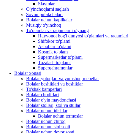
Slaymlar
O'yinchoqlarni saqlash
Sovun pufakchalari
Bolalar uchun kapilkalar
Musiqiy o'yinchoq
To'plamlar va raqamlarni o'ynang
Hayvonot bog'i dunyosi to'plamlari va raqamlari
Shifokor to'plami
Asboblar to'plami
Kosmik to'plam
Supermarketlar to'plami
Tozalash to'plami
Superqahramonlar
Bolalar xonasi
Bolalar yotoqlari va yumshoq mebellar
Bolalar beshiklari va beshiklar
To'shak bamperlari
Bolalar chodirlari
Bolalar o'yin maydonchasi
Bolalar stollari, stol va stullar
Bolalar uchun idishlar
Bolalar uchun termoslar
Bolalar uchun chiroq
Bolalar uchun stol soati
Bolalar uchun devor soati