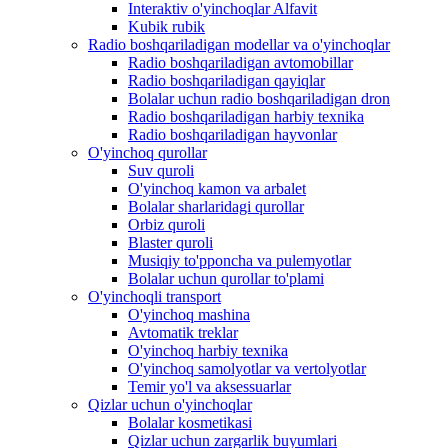
Interaktiv o'yinchoqlar Alfavit
Kubik rubik
Radio boshqariladigan modellar va o'yinchoqlar
Radio boshqariladigan avtomobillar
Radio boshqariladigan qayiqlar
Bolalar uchun radio boshqariladigan dron
Radio boshqariladigan harbiy texnika
Radio boshqariladigan hayvonlar
O'yinchoq qurollar
Suv quroli
O'yinchoq kamon va arbalet
Bolalar sharlaridagi qurollar
Orbiz quroli
Blaster quroli
Musiqiy to'pponcha va pulemyotlar
Bolalar uchun qurollar to'plami
O'yinchoqli transport
O'yinchoq mashina
Avtomatik treklar
O'yinchoq harbiy texnika
O'yinchoq samolyotlar va vertolyotlar
Temir yo'l va aksessuarlar
Qizlar uchun o'yinchoqlar
Bolalar kosmetikasi
Qizlar uchun zargarlik buyumlari