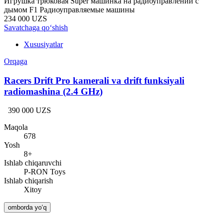
Игрушка трюковая Super машинка на радиоуправлении с
дымом F1 Радиоуправляемые машины
234 000 UZS
Savatchaga qo‘shish
Xususiyatlar
Orqaga
Racers Drift Pro kamerali va drift funksiyali
radiomashina (2.4 GHz)
390 000 UZS
Maqola
678
Yosh
8+
Ishlab chiqaruvchi
P-RON Toys
Ishlab chiqarish
Xitoy
omborda yo‘q