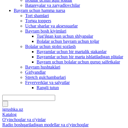
Bolalar uchun aqlli soatlar
Batareyalar va zaryadlovchilar
Bayram uchun hamma narsa
Tort shamlari
Tortga toppers
Uchar sharlar va aksessuarlar
Bayram bosh kiyimlari
Tug'ilgan kun uchun shlyapalar
Bolalar uchun bayram uchun tojlar
Bolalar uchun stolni sozlash
Bayramlar uchun bir martalik stakanlar
Bayramlar uchun bir marta ishlatiladigan plitalar
Bayram uchun bolalar uchun quruq salfetkalar
Bayram hushtaklari
Girlyandlar
Stretch gulchambarlari
Feyerverklar va salyutlar
Rangli tutun
igrushka.uz
Katalog
O'yinchoqlar va o'yinlar
Radio boshqariladigan modellar va o'yinchoqlar