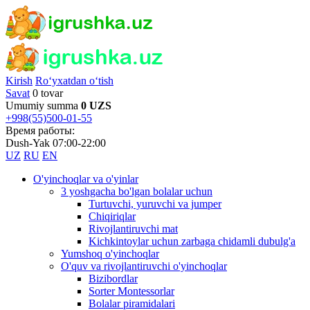
Kirish
Ro‘yxatdan o‘tish
Savat
0 tovar
Umumiy summa
0 UZS
+998(55)500-01-55
Время работы:
Dush-Yak 07:00-22:00
UZ
RU
EN
O'yinchoqlar va o'yinlar
3 yoshgacha bo'lgan bolalar uchun
Turtuvchi, yuruvchi va jumper
Chiqiriqlar
Rivojlantiruvchi mat
Kichkintoylar uchun zarbaga chidamli dubulg'a
Yumshoq o'yinchoqlar
O'quv va rivojlantiruvchi o'yinchoqlar
Bizibordlar
Sorter Montessorlar
Bolalar piramidalari