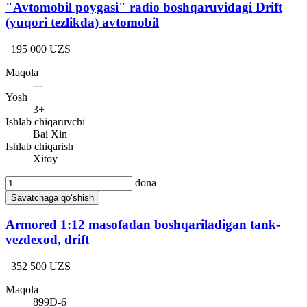
"Avtomobil poygasi" radio boshqaruvidagi Drift
(yuqori tezlikda) avtomobil
195 000 UZS
Maqola
---
Yosh
3+
Ishlab chiqaruvchi
Bai Xin
Ishlab chiqarish
Xitoy
dona
Savatchaga qo‘shish
Armored 1:12 masofadan boshqariladigan tank-
vezdexod, drift
352 500 UZS
Maqola
899D-6