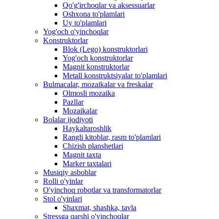
Qo'g'irchoqlar va aksessuarlar
Oshxona to'plamlari
Uy to'plamlari
Yog'och o'yinchoqlar
Konstruktorlar
Blok (Lego) konstruktorlari
Yog'och konstruktorlar
Magnit konstruktorlar
Metall konstruktsiyalar to'plamlari
Bulmacalar, mozaikalar va freskalar
Olmosli mozaika
Pazllar
Mozaikalar
Bolalar ijodiyoti
Haykaltaroshlik
Rangli kitoblar, rasm to'plamlari
Chizish planshetlari
Magnit taxta
Marker taxtalari
Musiqiy asboblar
Rolli o'yinlar
O'yinchoq robotlar va transformatorlar
Stol o'yinlari
Shaxmat, shashka, tavla
Stressga qarshi o'yinchoqlar