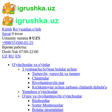
Kirish
Ro‘yxatdan o‘tish
Savat
0 tovar
Umumiy summa
0 UZS
+998(55)500-01-55
Время работы:
Dush-Yak 07:00-22:00
UZ
RU
EN
O'yinchoqlar va o'yinlar
3 yoshgacha bo'lgan bolalar uchun
Turtuvchi, yuruvchi va jumper
Chiqiriqlar
Rivojlantiruvchi mat
Kichkintoylar uchun zarbaga chidamli dubulg'a
Yumshoq o'yinchoqlar
O'quv va rivojlantiruvchi o'yinchoqlar
Bizibordlar
Sorter Montessorlar
Bolalar piramidalari