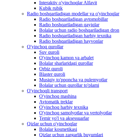
Interaktiv o'yinchoqlar Alfavit
Kubik rubik
Radio boshqariladigan modellar va o'yinchoqlar
Radio boshqariladigan avtomobillar
Radio boshqariladigan qayiqlar
Bolalar uchun radio boshqariladigan dron
Radio boshqariladigan harbiy texnika
Radio boshqariladigan hayvonlar
O'yinchoq qurollar
Suv quroli
O'yinchoq kamon va arbalet
Bolalar sharlaridagi qurollar
Orbiz quroli
Blaster quroli
Musiqiy to'pponcha va pulemyotlar
Bolalar uchun qurollar to'plami
O'yinchoqli transport
O'yinchoq mashina
Avtomatik treklar
O'yinchoq harbiy texnika
O'yinchoq samolyotlar va vertolyotlar
Temir yo'l va aksessuarlar
Qizlar uchun o'yinchoqlar
Bolalar kosmetikasi
Qizlar uchun zargarlik buyumlari