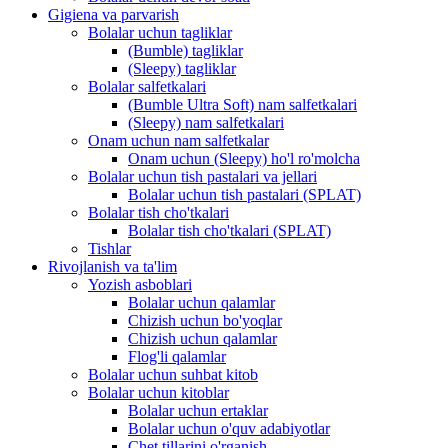
Gigiena va parvarish
Bolalar uchun tagliklar
(Bumble) tagliklar
(Sleepy) tagliklar
Bolalar salfetkalari
(Bumble Ultra Soft) nam salfetkalari
(Sleepy) nam salfetkalari
Onam uchun nam salfetkalar
Onam uchun (Sleepy) ho'l ro'molcha
Bolalar uchun tish pastalari va jellari
Bolalar uchun tish pastalari (SPLAT)
Bolalar tish cho'tkalari
Bolalar tish cho'tkalari (SPLAT)
Tishlar
Rivojlanish va ta'lim
Yozish asboblari
Bolalar uchun qalamlar
Chizish uchun bo'yoqlar
Chizish uchun qalamlar
Flog'li qalamlar
Bolalar uchun suhbat kitob
Bolalar uchun kitoblar
Bolalar uchun ertaklar
Bolalar uchun o'quv adabiyotlar
Chet tillarini o'rganish