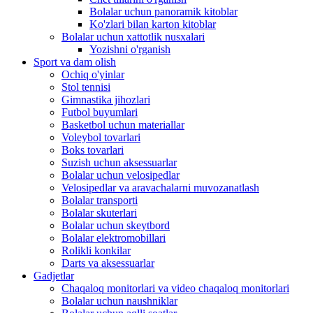
Bolalar uchun panoramik kitoblar
Ko'zlari bilan karton kitoblar
Bolalar uchun xattotlik nusxalari
Yozishni o'rganish
Sport va dam olish
Ochiq o'yinlar
Stol tennisi
Gimnastika jihozlari
Futbol buyumlari
Basketbol uchun materiallar
Voleybol tovarlari
Boks tovarlari
Suzish uchun aksessuarlar
Bolalar uchun velosipedlar
Velosipedlar va aravachalarni muvozanatlash
Bolalar transporti
Bolalar skuterlari
Bolalar uchun skeytbord
Bolalar elektromobillari
Rolikli konkilar
Darts va aksessuarlar
Gadjetlar
Chaqaloq monitorlari va video chaqaloq monitorlari
Bolalar uchun naushniklar