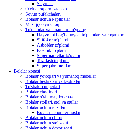
Slaymlar
O'yinchoqlarni saqlash
Sovun pufakchalari
Bolalar uchun kapilkalar
Musiqiy o'yinchoq
To'plamlar va raqamlarni o'ynang
Hayvonot bog'i dunyosi to'plamlari va raqamlari
Shifokor to'plami
Asboblar to'plami
Kosmik to'plam
Supermarketlar to'plami
Tozalash to'plami
Superqahramonlar
Bolalar xonasi
Bolalar yotoqlari va yumshoq mebellar
Bolalar beshiklari va beshiklar
To'shak bamperlari
Bolalar chodirlari
Bolalar o'yin maydonchasi
Bolalar stollari, stol va stullar
Bolalar uchun idishlar
Bolalar uchun termoslar
Bolalar uchun chiroq
Bolalar uchun stol soati
Bolalar uchun devor soati