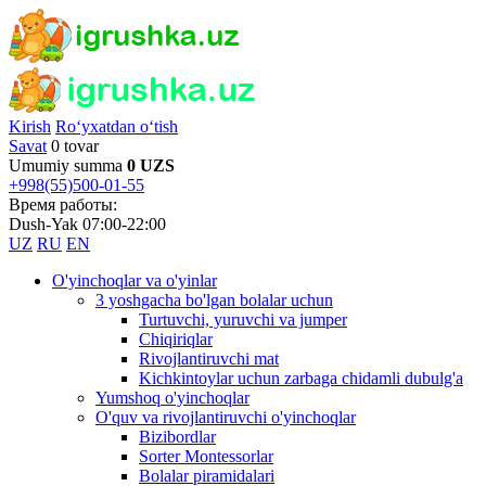
Kirish
Ro‘yxatdan o‘tish
Savat
0 tovar
Umumiy summa
0 UZS
+998(55)500-01-55
Время работы:
Dush-Yak 07:00-22:00
UZ
RU
EN
O'yinchoqlar va o'yinlar
3 yoshgacha bo'lgan bolalar uchun
Turtuvchi, yuruvchi va jumper
Chiqiriqlar
Rivojlantiruvchi mat
Kichkintoylar uchun zarbaga chidamli dubulg'a
Yumshoq o'yinchoqlar
O'quv va rivojlantiruvchi o'yinchoqlar
Bizibordlar
Sorter Montessorlar
Bolalar piramidalari