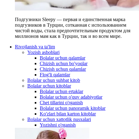
Подгузники Sleepy — первая и единственная марка
подгузников в Турции, сотканная с использованием
чистой воды, стала предпочтительным продуктом для
миллионов мам как в Турции, так и во всем мире.
Rivojlanish va ta'lim
Yozish asboblari
Bolalar uchun qalamlar
Chizish uchun bo'yoqlar
Chizish uchun qalamlar
Flog'li qalamlar
Bolalar uchun suhbat kitob
Bolalar uchun kitoblar
Bolalar uchun ertaklar
Bolalar uchun o'quv adabiyotlar
Chet tillarini o'rganish
Bolalar uchun panoramik kitoblar
Ko'zlari bilan karton kitoblar
Bolalar uchun xattotlik nusxalari
Yozishni o'rganish