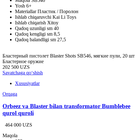
Maqola
SB546
Yosh
6+
Materiallar
Пластик / Поролон
Ishlab chiqaruvchi
Kai Li Toys
Ishlab chiqarish
Xitoy
Qadoq uzunligi sm
40
Qadoq kengligi sm
8,5
Qadoq balandligi sm
27,5
Бластерный пистолет Blaster Shots SB546, мягкие пули, 20 шт
Бластерное оружие
202 500 UZS
Savatchaga qo‘shish
Xususiyatlar
Orqaga
Orbeez va Blaster bilan transformator Bumblebee
qurol quroli
464 000 UZS
Maqola