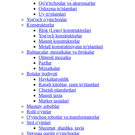
Qo'g'irchoqlar va aksessuarlar
Oshxona to'plamlari
Uy to'plamlari
Yog'och o'yinchoqlar
Konstruktorlar
Blok (Lego) konstruktorlari
Yog'och konstruktorlar
Magnit konstruktorlar
Metall konstruktsiyalar to'plamlari
Bulmacalar, mozaikalar va freskalar
Olmosli mozaika
Pazllar
Mozaikalar
Bolalar ijodiyoti
Haykaltaroshlik
Rangli kitoblar, rasm to'plamlari
Chizish planshetlari
Magnit taxta
Marker taxtalari
Musiqiy asboblar
Rolli o'yinlar
O'yinchoq robotlar va transformatorlar
Stol o'yinlari
Shaxmat, shashka, tavla
Stressga qarshi o'yinchoqlar