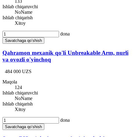
133
Ishlab chiqaruvchi
NoName
Ishlab chiqarish
Xitoy
dona
Savatchaga qo‘shish
Qahramon mexanik qo'li Unbreakable Arm, nurli
va ovozli o'yinchoq
484 000 UZS
Maqola
124
Ishlab chiqaruvchi
NoName
Ishlab chiqarish
Xitoy
dona
Savatchaga qo‘shish