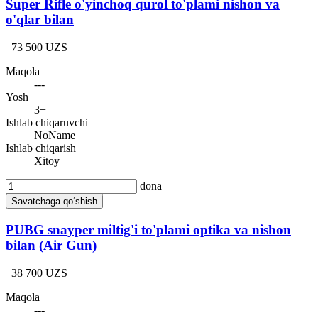
Super Rifle o'yinchoq qurol to'plami nishon va
o'qlar bilan
73 500 UZS
Maqola
---
Yosh
3+
Ishlab chiqaruvchi
NoName
Ishlab chiqarish
Xitoy
dona
Savatchaga qo‘shish
PUBG snayper miltig'i to'plami optika va nishon
bilan (Air Gun)
38 700 UZS
Maqola
---