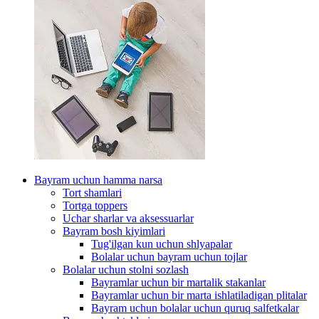
Bayram uchun hamma narsa
Tort shamlari
Tortga toppers
Uchar sharlar va aksessuarlar
Bayram bosh kiyimlari
Tug'ilgan kun uchun shlyapalar
Bolalar uchun bayram uchun tojlar
Bolalar uchun stolni sozlash
Bayramlar uchun bir martalik stakanlar
Bayramlar uchun bir marta ishlatiladigan plitalar
Bayram uchun bolalar uchun quruq salfetkalar