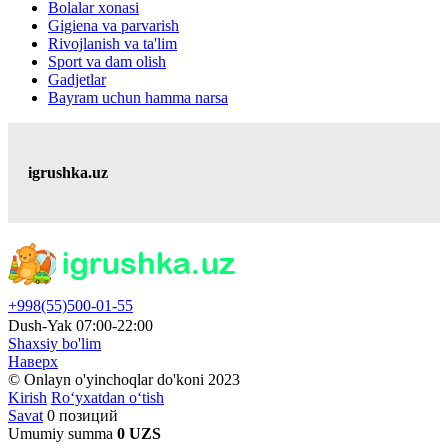
Bolalar xonasi
Gigiena va parvarish
Rivojlanish va ta'lim
Sport va dam olish
Gadjetlar
Bayram uchun hamma narsa
igrushka.uz
+998(55)500-01-55
Dush-Yak 07:00-22:00
Shaxsiy bo'lim
Наверх
© Onlayn o'yinchoqlar do'koni 2023
Kirish
Ro‘yxatdan o‘tish
Savat
0 позиций
Umumiy summa
0 UZS