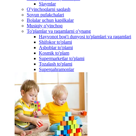
Slaymlar
O'yinchoqlarni saqlash
Sovun pufakchalari
Bolalar uchun kapilkalar
Musiqiy o'yinchoq
To'plamlar va raqamlarni o'ynang
Hayvonot bog'i dunyosi to'plamlari va raqamlari
Shifokor to'plami
Asboblar to'plami
Kosmik to'plam
Supermarketlar to'plami
Tozalash to'plami
Superqahramonlar