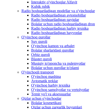
Interaktiv o'yinchoqlar Alfavit
Kubik rubik
Radio boshqariladigan modellar va o'yinchoqlar
Radio boshqariladigan avtomobillar
Radio boshqariladigan qayiqlar
Bolalar uchun radio boshqariladigan dron
Radio boshqariladigan harbiy texnika
Radio boshqariladigan hayvonlar
O'yinchoq qurollar
Suv quroli
O'yinchoq kamon va arbalet
Bolalar sharlaridagi qurollar
Orbiz quroli
Blaster quroli
Musiqiy to'pponcha va pulemyotlar
Bolalar uchun qurollar to'plami
O'yinchoqli transport
O'yinchoq mashina
Avtomatik treklar
O'yinchoq harbiy texnika
O'yinchoq samolyotlar va vertolyotlar
Temir yo'l va aksessuarlar
Qizlar uchun o'yinchoqlar
Bolalar kosmetikasi
Qizlar uchun zargarlik buyumlari