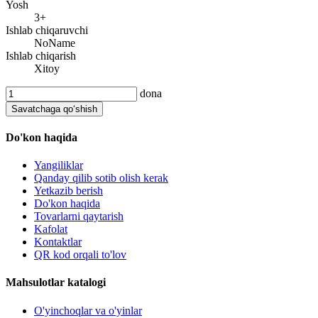
Yosh
3+
Ishlab chiqaruvchi
NoName
Ishlab chiqarish
Xitoy
dona
Savatchaga qo‘shish
Do'kon haqida
Yangiliklar
Qanday qilib sotib olish kerak
Yetkazib berish
Do'kon haqida
Tovarlarni qaytarish
Kafolat
Kontaktlar
QR kod orqali to'lov
Mahsulotlar katalogi
O'yinchoqlar va o'yinlar