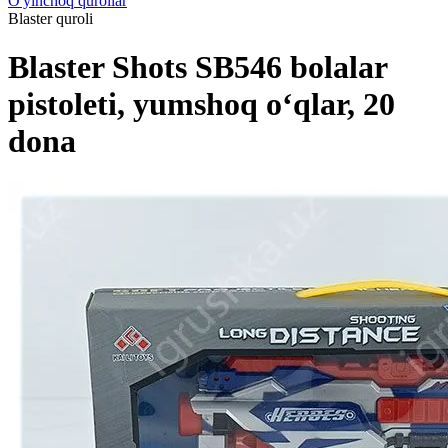
O'yinchoq qurollar
Blaster quroli
Blaster Shots SB546 bolalar
pistoleti, yumshoq o‘qlar, 20
dona