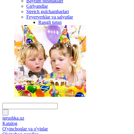
Bayram hushtaklari
Girlyandlar
Stretch gulchambarlari
Feyerverklar va salyutlar
Rangli tutun
igrushka.uz
Katalog
O'yinchoqlar va o'yinlar