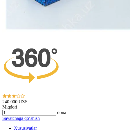
240 000 UZS
Miqdori
dona
Savatchaga qo‘shish
Xususiyatlar