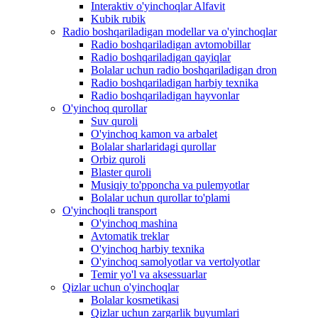
Interaktiv o'yinchoqlar Alfavit
Kubik rubik
Radio boshqariladigan modellar va o'yinchoqlar
Radio boshqariladigan avtomobillar
Radio boshqariladigan qayiqlar
Bolalar uchun radio boshqariladigan dron
Radio boshqariladigan harbiy texnika
Radio boshqariladigan hayvonlar
O'yinchoq qurollar
Suv quroli
O'yinchoq kamon va arbalet
Bolalar sharlaridagi qurollar
Orbiz quroli
Blaster quroli
Musiqiy to'pponcha va pulemyotlar
Bolalar uchun qurollar to'plami
O'yinchoqli transport
O'yinchoq mashina
Avtomatik treklar
O'yinchoq harbiy texnika
O'yinchoq samolyotlar va vertolyotlar
Temir yo'l va aksessuarlar
Qizlar uchun o'yinchoqlar
Bolalar kosmetikasi
Qizlar uchun zargarlik buyumlari