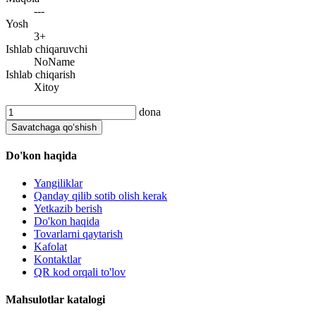
---
Yosh
3+
Ishlab chiqaruvchi
NoName
Ishlab chiqarish
Xitoy
dona
Savatchaga qo‘shish
Do'kon haqida
Yangiliklar
Qanday qilib sotib olish kerak
Yetkazib berish
Do'kon haqida
Tovarlarni qaytarish
Kafolat
Kontaktlar
QR kod orqali to'lov
Mahsulotlar katalogi