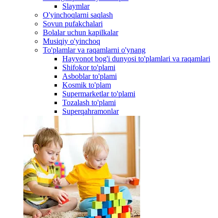
Slaymlar
O'yinchoqlarni saqlash
Sovun pufakchalari
Bolalar uchun kapilkalar
Musiqiy o'yinchoq
To'plamlar va raqamlarni o'ynang
Hayvonot bog'i dunyosi to'plamlari va raqamlari
Shifokor to'plami
Asboblar to'plami
Kosmik to'plam
Supermarketlar to'plami
Tozalash to'plami
Superqahramonlar