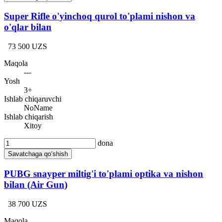
Super Rifle o'yinchoq qurol to'plami nishon va
o'qlar bilan
73 500 UZS
Maqola
---
Yosh
3+
Ishlab chiqaruvchi
NoName
Ishlab chiqarish
Xitoy
dona
Savatchaga qo‘shish
PUBG snayper miltig'i to'plami optika va nishon
bilan (Air Gun)
38 700 UZS
Maqola