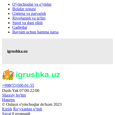
O'yinchoqlar va o'yinlar
Bolalar xonasi
Gigiena va parvarish
Rivojlanish va ta'lim
Sport va dam olish
Gadjetlar
Bayram uchun hamma narsa
igrushka.uz
+998(55)500-01-55
Dush-Yak 07:00-22:00
Shaxsiy bo'lim
Наверх
© Onlayn o'yinchoqlar do'koni 2023
Kirish
Ro‘yxatdan o‘tish
Savat
0 позиций