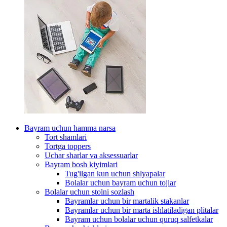
Bayram uchun hamma narsa
Tort shamlari
Tortga toppers
Uchar sharlar va aksessuarlar
Bayram bosh kiyimlari
Tug'ilgan kun uchun shlyapalar
Bolalar uchun bayram uchun tojlar
Bolalar uchun stolni sozlash
Bayramlar uchun bir martalik stakanlar
Bayramlar uchun bir marta ishlatiladigan plitalar
Bayram uchun bolalar uchun quruq salfetkalar