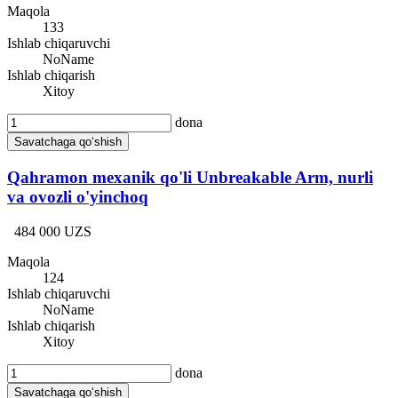
Maqola
133
Ishlab chiqaruvchi
NoName
Ishlab chiqarish
Xitoy
dona
Savatchaga qo‘shish
Qahramon mexanik qo'li Unbreakable Arm, nurli
va ovozli o'yinchoq
484 000 UZS
Maqola
124
Ishlab chiqaruvchi
NoName
Ishlab chiqarish
Xitoy
dona
Savatchaga qo‘shish