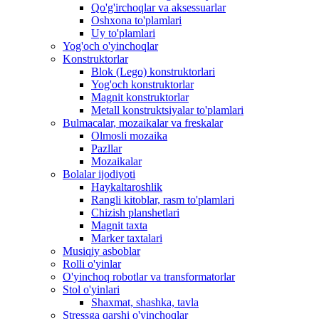
Qo'g'irchoqlar va aksessuarlar
Oshxona to'plamlari
Uy to'plamlari
Yog'och o'yinchoqlar
Konstruktorlar
Blok (Lego) konstruktorlari
Yog'och konstruktorlar
Magnit konstruktorlar
Metall konstruktsiyalar to'plamlari
Bulmacalar, mozaikalar va freskalar
Olmosli mozaika
Pazllar
Mozaikalar
Bolalar ijodiyoti
Haykaltaroshlik
Rangli kitoblar, rasm to'plamlari
Chizish planshetlari
Magnit taxta
Marker taxtalari
Musiqiy asboblar
Rolli o'yinlar
O'yinchoq robotlar va transformatorlar
Stol o'yinlari
Shaxmat, shashka, tavla
Stressga qarshi o'yinchoqlar