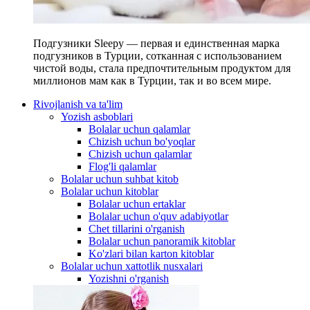
Подгузники Sleepy — первая и единственная марка
подгузников в Турции, сотканная с использованием
чистой воды, стала предпочтительным продуктом для
миллионов мам как в Турции, так и во всем мире.
Rivojlanish va ta'lim
Yozish asboblari
Bolalar uchun qalamlar
Chizish uchun bo'yoqlar
Chizish uchun qalamlar
Flog'li qalamlar
Bolalar uchun suhbat kitob
Bolalar uchun kitoblar
Bolalar uchun ertaklar
Bolalar uchun o'quv adabiyotlar
Chet tillarini o'rganish
Bolalar uchun panoramik kitoblar
Ko'zlari bilan karton kitoblar
Bolalar uchun xattotlik nusxalari
Yozishni o'rganish