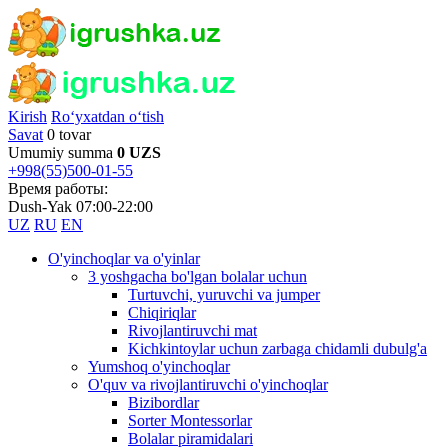
Kirish
Ro‘yxatdan o‘tish
Savat
0 tovar
Umumiy summa
0 UZS
+998(55)500-01-55
Время работы:
Dush-Yak 07:00-22:00
UZ
RU
EN
O'yinchoqlar va o'yinlar
3 yoshgacha bo'lgan bolalar uchun
Turtuvchi, yuruvchi va jumper
Chiqiriqlar
Rivojlantiruvchi mat
Kichkintoylar uchun zarbaga chidamli dubulg'a
Yumshoq o'yinchoqlar
O'quv va rivojlantiruvchi o'yinchoqlar
Bizibordlar
Sorter Montessorlar
Bolalar piramidalari