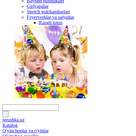
Bayram hushtaklari
Girlyandlar
Stretch gulchambarlari
Feyerverklar va salyutlar
Rangli tutun
igrushka.uz
Katalog
O'yinchoqlar va o'yinlar