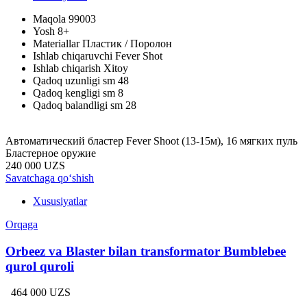
Maqola
99003
Yosh
8+
Materiallar
Пластик / Поролон
Ishlab chiqaruvchi
Fever Shot
Ishlab chiqarish
Xitoy
Qadoq uzunligi sm
48
Qadoq kengligi sm
8
Qadoq balandligi sm
28
Автоматический бластер Fever Shoot (13-15м), 16 мягких пуль
Бластерное оружие
240 000 UZS
Savatchaga qo‘shish
Xususiyatlar
Orqaga
Orbeez va Blaster bilan transformator Bumblebee
qurol quroli
464 000 UZS