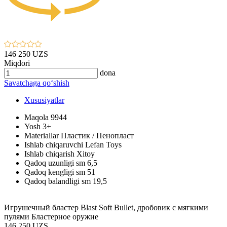
146 250 UZS
Miqdori
dona
Savatchaga qo‘shish
Xususiyatlar
Maqola
9944
Yosh
3+
Materiallar
Пластик / Пенопласт
Ishlab chiqaruvchi
Lefan Toys
Ishlab chiqarish
Xitoy
Qadoq uzunligi sm
6,5
Qadoq kengligi sm
51
Qadoq balandligi sm
19,5
Игрушечный бластер Blast Soft Bullet, дробовик с мягкими
пулями Бластерное оружие
146 250 UZS