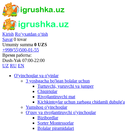
Kirish
Ro‘yxatdan o‘tish
Savat
0 tovar
Umumiy summa
0 UZS
+998(55)500-01-55
Время работы:
Dush-Yak 07:00-22:00
UZ
RU
EN
O'yinchoqlar va o'yinlar
3 yoshgacha bo'lgan bolalar uchun
Turtuvchi, yuruvchi va jumper
Chiqiriqlar
Rivojlantiruvchi mat
Kichkintoylar uchun zarbaga chidamli dubulg'a
Yumshoq o'yinchoqlar
O'quv va rivojlantiruvchi o'yinchoqlar
Bizibordlar
Sorter Montessorlar
Bolalar piramidalari