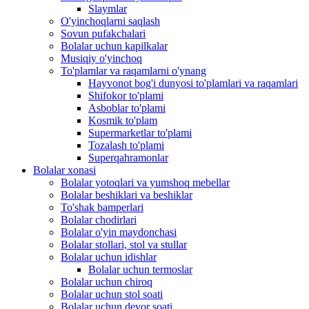
Slaymlar
O'yinchoqlarni saqlash
Sovun pufakchalari
Bolalar uchun kapilkalar
Musiqiy o'yinchoq
To'plamlar va raqamlarni o'ynang
Hayvonot bog'i dunyosi to'plamlari va raqamlari
Shifokor to'plami
Asboblar to'plami
Kosmik to'plam
Supermarketlar to'plami
Tozalash to'plami
Superqahramonlar
Bolalar xonasi
Bolalar yotoqlari va yumshoq mebellar
Bolalar beshiklari va beshiklar
To'shak bamperlari
Bolalar chodirlari
Bolalar o'yin maydonchasi
Bolalar stollari, stol va stullar
Bolalar uchun idishlar
Bolalar uchun termoslar
Bolalar uchun chiroq
Bolalar uchun stol soati
Bolalar uchun devor soati