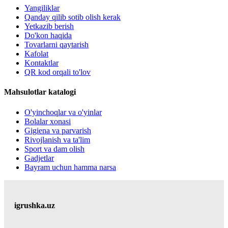
Yangiliklar
Qanday qilib sotib olish kerak
Yetkazib berish
Do'kon haqida
Tovarlarni qaytarish
Kafolat
Kontaktlar
QR kod orqali to'lov
Mahsulotlar katalogi
O'yinchoqlar va o'yinlar
Bolalar xonasi
Gigiena va parvarish
Rivojlanish va ta'lim
Sport va dam olish
Gadjetlar
Bayram uchun hamma narsa
igrushka.uz