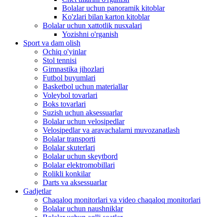
Bolalar uchun panoramik kitoblar
Ko'zlari bilan karton kitoblar
Bolalar uchun xattotlik nusxalari
Yozishni o'rganish
Sport va dam olish
Ochiq o'yinlar
Stol tennisi
Gimnastika jihozlari
Futbol buyumlari
Basketbol uchun materiallar
Voleybol tovarlari
Boks tovarlari
Suzish uchun aksessuarlar
Bolalar uchun velosipedlar
Velosipedlar va aravachalarni muvozanatlash
Bolalar transporti
Bolalar skuterlari
Bolalar uchun skeytbord
Bolalar elektromobillari
Rolikli konkilar
Darts va aksessuarlar
Gadjetlar
Chaqaloq monitorlari va video chaqaloq monitorlari
Bolalar uchun naushniklar