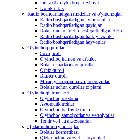
Interaktiv o'yinchoqlar Alfavit
Kubik rubik
Radio boshqariladigan modellar va o'yinchoqlar
Radio boshqariladigan avtomobillar
Radio boshqariladigan qayiqlar
Bolalar uchun radio boshqariladigan dron
Radio boshqariladigan harbiy texnika
Radio boshqariladigan hayvonlar
O'yinchoq qurollar
Suv quroli
O'yinchoq kamon va arbalet
Bolalar sharlaridagi qurollar
Orbiz quroli
Blaster quroli
Musiqiy to'pponcha va pulemyotlar
Bolalar uchun qurollar to'plami
O'yinchoqli transport
O'yinchoq mashina
Avtomatik treklar
O'yinchoq harbiy texnika
O'yinchoq samolyotlar va vertolyotlar
Temir yo'l va aksessuarlar
Qizlar uchun o'yinchoqlar
Bolalar kosmetikasi
Qizlar uchun zargarlik buyumlari