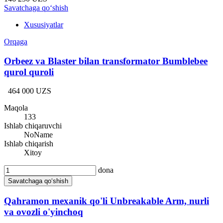
Savatchaga qo‘shish
Xususiyatlar
Orqaga
Orbeez va Blaster bilan transformator Bumblebee
qurol quroli
464 000 UZS
Maqola
133
Ishlab chiqaruvchi
NoName
Ishlab chiqarish
Xitoy
dona
Savatchaga qo‘shish
Qahramon mexanik qo'li Unbreakable Arm, nurli
va ovozli o'yinchoq