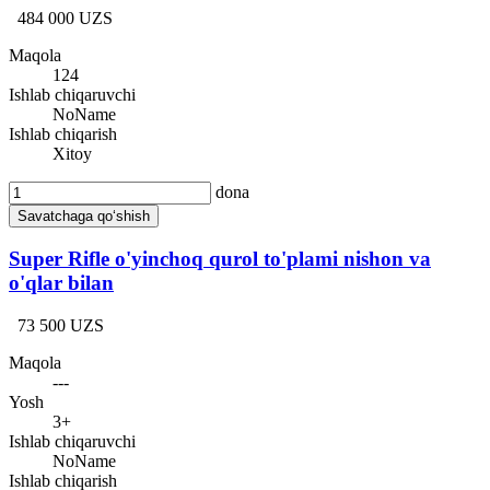
484 000 UZS
Maqola
124
Ishlab chiqaruvchi
NoName
Ishlab chiqarish
Xitoy
dona
Savatchaga qo‘shish
Super Rifle o'yinchoq qurol to'plami nishon va
o'qlar bilan
73 500 UZS
Maqola
---
Yosh
3+
Ishlab chiqaruvchi
NoName
Ishlab chiqarish