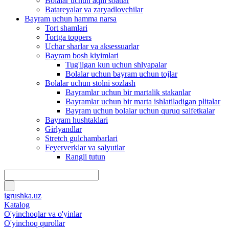
Bolalar uchun aqlli soatlar
Batareyalar va zaryadlovchilar
Bayram uchun hamma narsa
Tort shamlari
Tortga toppers
Uchar sharlar va aksessuarlar
Bayram bosh kiyimlari
Tug'ilgan kun uchun shlyapalar
Bolalar uchun bayram uchun tojlar
Bolalar uchun stolni sozlash
Bayramlar uchun bir martalik stakanlar
Bayramlar uchun bir marta ishlatiladigan plitalar
Bayram uchun bolalar uchun quruq salfetkalar
Bayram hushtaklari
Girlyandlar
Stretch gulchambarlari
Feyerverklar va salyutlar
Rangli tutun
igrushka.uz
Katalog
O'yinchoqlar va o'yinlar
O'yinchoq qurollar