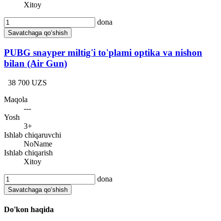
Xitoy
dona
Savatchaga qo‘shish
PUBG snayper miltig'i to'plami optika va nishon
bilan (Air Gun)
38 700 UZS
Maqola
---
Yosh
3+
Ishlab chiqaruvchi
NoName
Ishlab chiqarish
Xitoy
dona
Savatchaga qo‘shish
Do'kon haqida