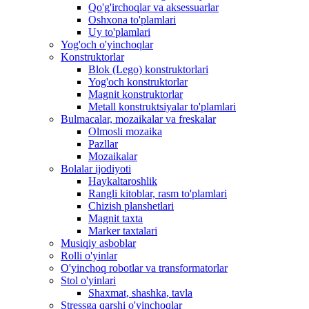
Qo'g'irchoqlar va aksessuarlar
Oshxona to'plamlari
Uy to'plamlari
Yog'och o'yinchoqlar
Konstruktorlar
Blok (Lego) konstruktorlari
Yog'och konstruktorlar
Magnit konstruktorlar
Metall konstruktsiyalar to'plamlari
Bulmacalar, mozaikalar va freskalar
Olmosli mozaika
Pazllar
Mozaikalar
Bolalar ijodiyoti
Haykaltaroshlik
Rangli kitoblar, rasm to'plamlari
Chizish planshetlari
Magnit taxta
Marker taxtalari
Musiqiy asboblar
Rolli o'yinlar
O'yinchoq robotlar va transformatorlar
Stol o'yinlari
Shaxmat, shashka, tavla
Stressga qarshi o'yinchoqlar