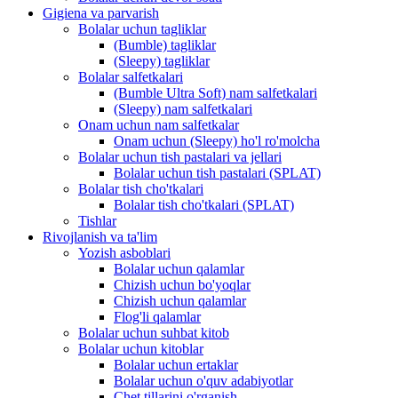
Gigiena va parvarish
Bolalar uchun tagliklar
(Bumble) tagliklar
(Sleepy) tagliklar
Bolalar salfetkalari
(Bumble Ultra Soft) nam salfetkalari
(Sleepy) nam salfetkalari
Onam uchun nam salfetkalar
Onam uchun (Sleepy) ho'l ro'molcha
Bolalar uchun tish pastalari va jellari
Bolalar uchun tish pastalari (SPLAT)
Bolalar tish cho'tkalari
Bolalar tish cho'tkalari (SPLAT)
Tishlar
Rivojlanish va ta'lim
Yozish asboblari
Bolalar uchun qalamlar
Chizish uchun bo'yoqlar
Chizish uchun qalamlar
Flog'li qalamlar
Bolalar uchun suhbat kitob
Bolalar uchun kitoblar
Bolalar uchun ertaklar
Bolalar uchun o'quv adabiyotlar
Chet tillarini o'rganish