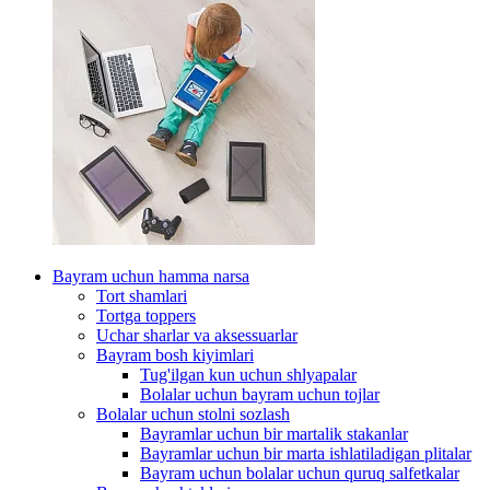
Bayram uchun hamma narsa
Tort shamlari
Tortga toppers
Uchar sharlar va aksessuarlar
Bayram bosh kiyimlari
Tug'ilgan kun uchun shlyapalar
Bolalar uchun bayram uchun tojlar
Bolalar uchun stolni sozlash
Bayramlar uchun bir martalik stakanlar
Bayramlar uchun bir marta ishlatiladigan plitalar
Bayram uchun bolalar uchun quruq salfetkalar