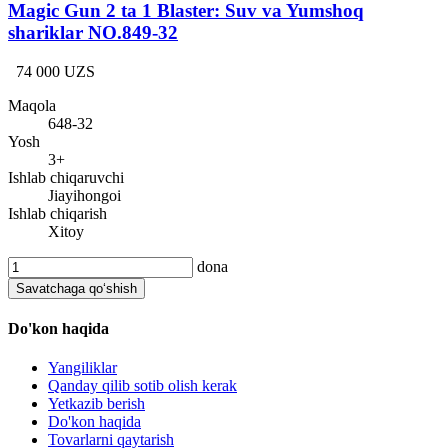
Magic Gun 2 ta 1 Blaster: Suv va Yumshoq
shariklar NO.849-32
74 000 UZS
Maqola
648-32
Yosh
3+
Ishlab chiqaruvchi
Jiayihongoi
Ishlab chiqarish
Xitoy
dona
Savatchaga qo‘shish
Do'kon haqida
Yangiliklar
Qanday qilib sotib olish kerak
Yetkazib berish
Do'kon haqida
Tovarlarni qaytarish