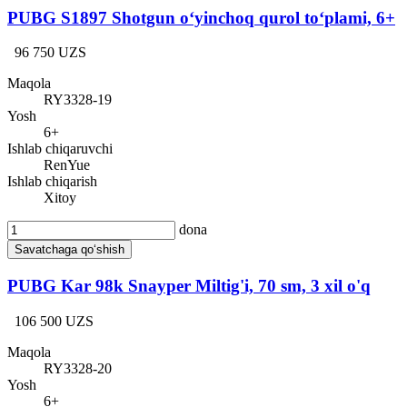
PUBG S1897 Shotgun o‘yinchoq qurol to‘plami, 6+
96 750 UZS
Maqola
RY3328-19
Yosh
6+
Ishlab chiqaruvchi
RenYue
Ishlab chiqarish
Xitoy
dona
Savatchaga qo‘shish
PUBG Kar 98k Snayper Miltig'i, 70 sm, 3 xil o'q
106 500 UZS
Maqola
RY3328-20
Yosh
6+