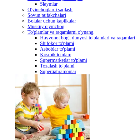
Slaymlar
O'yinchoqlarni saqlash
Sovun pufakchalari
Bolalar uchun kapilkalar
Musiqiy o'yinchoq
To'plamlar va raqamlarni o'ynang
Hayvonot bog'i dunyosi to'plamlari va raqamlari
Shifokor to'plami
Asboblar to'plami
Kosmik to'plam
Supermarketlar to'plami
Tozalash to'plami
Superqahramonlar