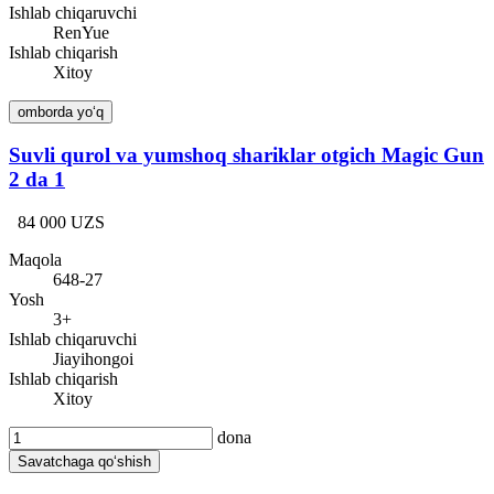
Ishlab chiqaruvchi
RenYue
Ishlab chiqarish
Xitoy
omborda yo‘q
Suvli qurol va yumshoq shariklar otgich Magic Gun
2 da 1
84 000 UZS
Maqola
648-27
Yosh
3+
Ishlab chiqaruvchi
Jiayihongoi
Ishlab chiqarish
Xitoy
dona
Savatchaga qo‘shish