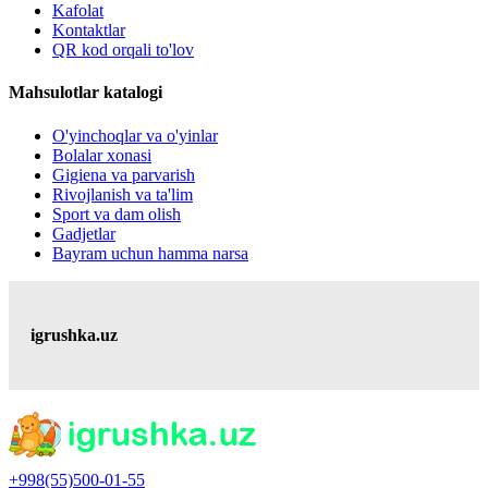
Kafolat
Kontaktlar
QR kod orqali to'lov
Mahsulotlar katalogi
O'yinchoqlar va o'yinlar
Bolalar xonasi
Gigiena va parvarish
Rivojlanish va ta'lim
Sport va dam olish
Gadjetlar
Bayram uchun hamma narsa
igrushka.uz
+998(55)500-01-55