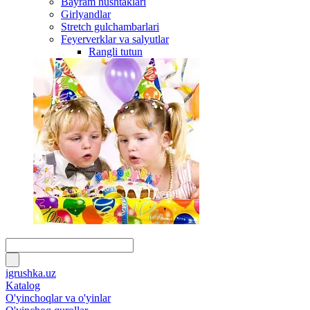
Bayram hushtaklari
Girlyandlar
Stretch gulchambarlari
Feyerverklar va salyutlar
Rangli tutun
igrushka.uz
Katalog
O'yinchoqlar va o'yinlar