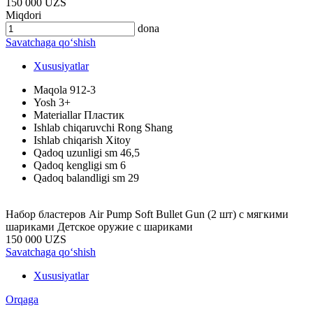
150 000 UZS
Miqdori
dona
Savatchaga qo‘shish
Xususiyatlar
Maqola
912-3
Yosh
3+
Materiallar
Пластик
Ishlab chiqaruvchi
Rong Shang
Ishlab chiqarish
Xitoy
Qadoq uzunligi sm
46,5
Qadoq kengligi sm
6
Qadoq balandligi sm
29
Набор бластеров Air Pump Soft Bullet Gun (2 шт) с мягкими
шариками Детское оружие с шариками
150 000 UZS
Savatchaga qo‘shish
Xususiyatlar
Orqaga