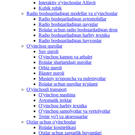
Interaktiv o'yinchoqlar Alfavit
Kubik rubik
Radio boshqariladigan modellar va o'yinchoqlar
Radio boshqariladigan avtomobillar
Radio boshqariladigan qayiqlar
Bolalar uchun radio boshqariladigan dron
Radio boshqariladigan harbiy texnika
Radio boshqariladigan hayvonlar
O'yinchoq qurollar
Suv quroli
O'yinchoq kamon va arbalet
Bolalar sharlaridagi qurollar
Orbiz quroli
Blaster quroli
Musiqiy to'pponcha va pulemyotlar
Bolalar uchun qurollar to'plami
O'yinchoqli transport
O'yinchoq mashina
Avtomatik treklar
O'yinchoq harbiy texnika
O'yinchoq samolyotlar va vertolyotlar
Temir yo'l va aksessuarlar
Qizlar uchun o'yinchoqlar
Bolalar kosmetikasi
Qizlar uchun zargarlik buyumlari