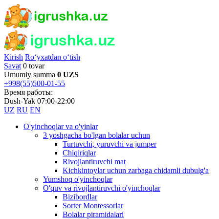
Kirish
Ro‘yxatdan o‘tish
Savat
0 tovar
Umumiy summa
0 UZS
+998(55)500-01-55
Время работы:
Dush-Yak 07:00-22:00
UZ
RU
EN
O'yinchoqlar va o'yinlar
3 yoshgacha bo'lgan bolalar uchun
Turtuvchi, yuruvchi va jumper
Chiqiriqlar
Rivojlantiruvchi mat
Kichkintoylar uchun zarbaga chidamli dubulg'a
Yumshoq o'yinchoqlar
O'quv va rivojlantiruvchi o'yinchoqlar
Bizibordlar
Sorter Montessorlar
Bolalar piramidalari