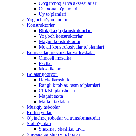
Qo'g'irchoqlar va aksessuarlar
Oshxona to'plamlari
Uy to'plamlari
Yog'och o'yinchoqlar
Konstruktorlar
Blok (Lego) konstruktorlari
Yog'och konstruktorlar
Magnit konstruktorlar
Metall konstruktsiyalar to'plamlari
Bulmacalar, mozaikalar va freskalar
Olmosli mozaika
Pazllar
Mozaikalar
Bolalar ijodiyoti
Haykaltaroshlik
Rangli kitoblar, rasm to'plamlari
Chizish planshetlari
Magnit taxta
Marker taxtalari
Musiqiy asboblar
Rolli o'yinlar
O'yinchoq robotlar va transformatorlar
Stol o'yinlari
Shaxmat, shashka, tavla
Stressga qarshi o'yinchoqlar