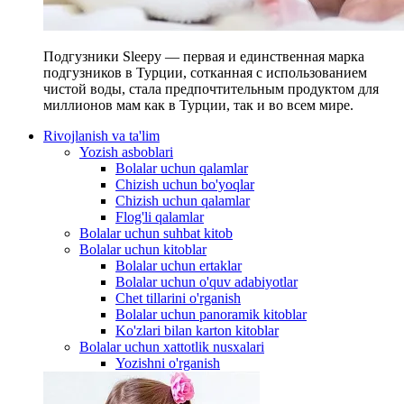
Подгузники Sleepy — первая и единственная марка
подгузников в Турции, сотканная с использованием
чистой воды, стала предпочтительным продуктом для
миллионов мам как в Турции, так и во всем мире.
Rivojlanish va ta'lim
Yozish asboblari
Bolalar uchun qalamlar
Chizish uchun bo'yoqlar
Chizish uchun qalamlar
Flog'li qalamlar
Bolalar uchun suhbat kitob
Bolalar uchun kitoblar
Bolalar uchun ertaklar
Bolalar uchun o'quv adabiyotlar
Chet tillarini o'rganish
Bolalar uchun panoramik kitoblar
Ko'zlari bilan karton kitoblar
Bolalar uchun xattotlik nusxalari
Yozishni o'rganish