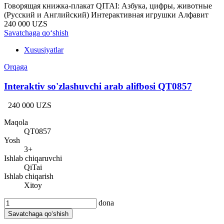
Говорящая книжка-плакат QITAI: Азбука, цифры, животные
(Русский и Английский) Интерактивная игрушки Алфавит
240 000 UZS
Savatchaga qo‘shish
Xususiyatlar
Orqaga
Interaktiv so'zlashuvchi arab alifbosi QT0857
240 000 UZS
Maqola
QT0857
Yosh
3+
Ishlab chiqaruvchi
QiTai
Ishlab chiqarish
Xitoy
dona
Savatchaga qo‘shish