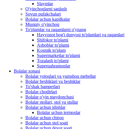
Slaymlar
O'yinchoqlarni saqlash
Sovun pufakchalari
Bolalar uchun kapilkalar
Musiqiy o'yinchoq
To'plamlar va raqamlarni o'ynang
Hayvonot bog'i dunyosi to'plamlari va raqamlari
Shifokor to'plami
Asboblar to'plami
Kosmik to'plam
Supermarketlar to'plami
Tozalash to'plami
Superqahramonlar
Bolalar xonasi
Bolalar yotoqlari va yumshoq mebellar
Bolalar beshiklari va beshiklar
To'shak bamperlari
Bolalar chodirlari
Bolalar o'yin maydonchasi
Bolalar stollari, stol va stullar
Bolalar uchun idishlar
Bolalar uchun termoslar
Bolalar uchun chiroq
Bolalar uchun stol soati
Bolalar uchun devor soati