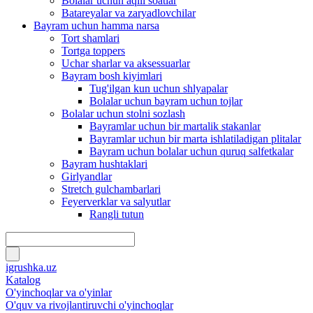
Bolalar uchun aqlli soatlar
Batareyalar va zaryadlovchilar
Bayram uchun hamma narsa
Tort shamlari
Tortga toppers
Uchar sharlar va aksessuarlar
Bayram bosh kiyimlari
Tug'ilgan kun uchun shlyapalar
Bolalar uchun bayram uchun tojlar
Bolalar uchun stolni sozlash
Bayramlar uchun bir martalik stakanlar
Bayramlar uchun bir marta ishlatiladigan plitalar
Bayram uchun bolalar uchun quruq salfetkalar
Bayram hushtaklari
Girlyandlar
Stretch gulchambarlari
Feyerverklar va salyutlar
Rangli tutun
igrushka.uz
Katalog
O'yinchoqlar va o'yinlar
O'quv va rivojlantiruvchi o'yinchoqlar