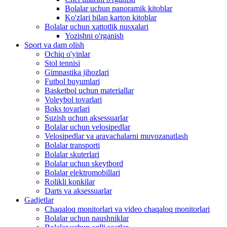
Bolalar uchun panoramik kitoblar
Ko'zlari bilan karton kitoblar
Bolalar uchun xattotlik nusxalari
Yozishni o'rganish
Sport va dam olish
Ochiq o'yinlar
Stol tennisi
Gimnastika jihozlari
Futbol buyumlari
Basketbol uchun materiallar
Voleybol tovarlari
Boks tovarlari
Suzish uchun aksessuarlar
Bolalar uchun velosipedlar
Velosipedlar va aravachalarni muvozanatlash
Bolalar transporti
Bolalar skuterlari
Bolalar uchun skeytbord
Bolalar elektromobillari
Rolikli konkilar
Darts va aksessuarlar
Gadjetlar
Chaqaloq monitorlari va video chaqaloq monitorlari
Bolalar uchun naushniklar