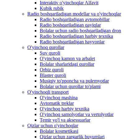
Interaktiv o'yinchoqlar Alfavit
Kubik rubik
Radio boshqariladigan modellar va o'yinchoqlar
Radio boshqariladigan avtomobillar
Radio boshqariladigan qayiqlar
Bolalar uchun radio boshqariladigan dron
Radio boshqariladigan harbiy texnika
Radio boshqariladigan hayvonlar
O'yinchoq qurollar
Suv quroli
O'yinchoq kamon va arbalet
Bolalar sharlaridagi qurollar
Orbiz quroli
Blaster quroli
Musiqiy to'pponcha va pulemyotlar
Bolalar uchun qurollar to'plami
O'yinchoqli transport
O'yinchoq mashina
Avtomatik treklar
O'yinchoq harbiy texnika
O'yinchoq samolyotlar va vertolyotlar
Temir yo'l va aksessuarlar
Qizlar uchun o'yinchoqlar
Bolalar kosmetikasi
Qizlar uchun zargarlik buyumlari