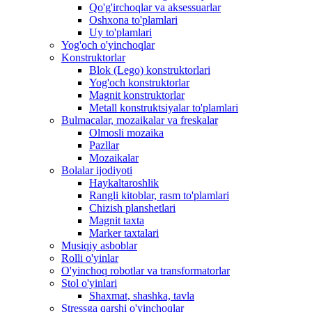
Qo'g'irchoqlar va aksessuarlar
Oshxona to'plamlari
Uy to'plamlari
Yog'och o'yinchoqlar
Konstruktorlar
Blok (Lego) konstruktorlari
Yog'och konstruktorlar
Magnit konstruktorlar
Metall konstruktsiyalar to'plamlari
Bulmacalar, mozaikalar va freskalar
Olmosli mozaika
Pazllar
Mozaikalar
Bolalar ijodiyoti
Haykaltaroshlik
Rangli kitoblar, rasm to'plamlari
Chizish planshetlari
Magnit taxta
Marker taxtalari
Musiqiy asboblar
Rolli o'yinlar
O'yinchoq robotlar va transformatorlar
Stol o'yinlari
Shaxmat, shashka, tavla
Stressga qarshi o'yinchoqlar