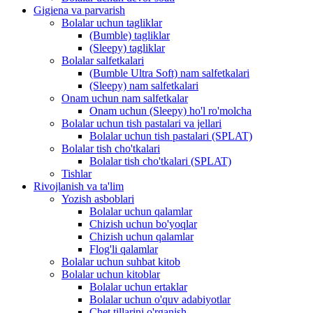
Gigiena va parvarish
Bolalar uchun tagliklar
(Bumble) tagliklar
(Sleepy) tagliklar
Bolalar salfetkalari
(Bumble Ultra Soft) nam salfetkalari
(Sleepy) nam salfetkalari
Onam uchun nam salfetkalar
Onam uchun (Sleepy) ho'l ro'molcha
Bolalar uchun tish pastalari va jellari
Bolalar uchun tish pastalari (SPLAT)
Bolalar tish cho'tkalari
Bolalar tish cho'tkalari (SPLAT)
Tishlar
Rivojlanish va ta'lim
Yozish asboblari
Bolalar uchun qalamlar
Chizish uchun bo'yoqlar
Chizish uchun qalamlar
Flog'li qalamlar
Bolalar uchun suhbat kitob
Bolalar uchun kitoblar
Bolalar uchun ertaklar
Bolalar uchun o'quv adabiyotlar
Chet tillarini o'rganish