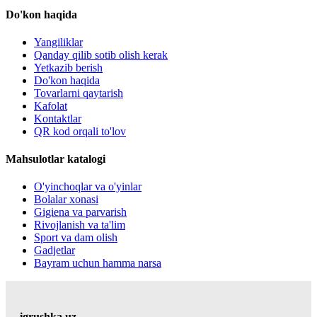
Do'kon haqida
Yangiliklar
Qanday qilib sotib olish kerak
Yetkazib berish
Do'kon haqida
Tovarlarni qaytarish
Kafolat
Kontaktlar
QR kod orqali to'lov
Mahsulotlar katalogi
O'yinchoqlar va o'yinlar
Bolalar xonasi
Gigiena va parvarish
Rivojlanish va ta'lim
Sport va dam olish
Gadjetlar
Bayram uchun hamma narsa
igrushka.uz