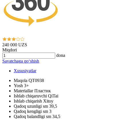
240 000 UZS
Miqdori
dona
Savatchaga qo‘shish
Xususiyatlar
Maqola
QT0938
Yosh
3+
Materiallar
Пластик
Ishlab chiqaruvchi
QiTai
Ishlab chiqarish
Xitoy
Qadoq uzunligi sm
39,5
Qadoq kengligi sm
3
Qadoq balandligi sm
34,5