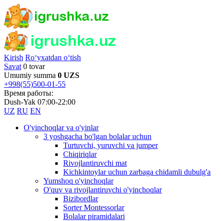
Kirish
Ro‘yxatdan o‘tish
Savat
0 tovar
Umumiy summa
0 UZS
+998(55)500-01-55
Время работы:
Dush-Yak 07:00-22:00
UZ
RU
EN
O'yinchoqlar va o'yinlar
3 yoshgacha bo'lgan bolalar uchun
Turtuvchi, yuruvchi va jumper
Chiqiriqlar
Rivojlantiruvchi mat
Kichkintoylar uchun zarbaga chidamli dubulg'a
Yumshoq o'yinchoqlar
O'quv va rivojlantiruvchi o'yinchoqlar
Bizibordlar
Sorter Montessorlar
Bolalar piramidalari