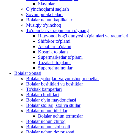
Slaymlar
O'yinchoqlarni saqlash
Sovun pufakchalari
Bolalar uchun kapilkalar
Musiqiy o'yinchoq
To'plamlar va raqamlarni o'ynang
Hayvonot bog'i dunyosi to'plamlari va raqamlari
Shifokor to'plami
Asboblar to'plami
Kosmik to'plam
Supermarketlar to'plami
Tozalash to'plami
Superqahramonlar
Bolalar xonasi
Bolalar yotoqlari va yumshoq mebellar
Bolalar beshiklari va beshiklar
To'shak bamperlari
Bolalar chodirlari
Bolalar o'yin maydonchasi
Bolalar stollari, stol va stullar
Bolalar uchun idishlar
Bolalar uchun termoslar
Bolalar uchun chiroq
Bolalar uchun stol soati
Bolalar uchun devor soati