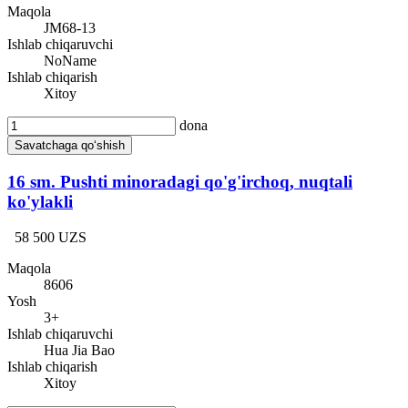
Maqola
JM68-13
Ishlab chiqaruvchi
NoName
Ishlab chiqarish
Xitoy
dona
Savatchaga qo‘shish
16 sm. Pushti minoradagi qo'g'irchoq, nuqtali
ko'ylakli
58 500 UZS
Maqola
8606
Yosh
3+
Ishlab chiqaruvchi
Hua Jia Bao
Ishlab chiqarish
Xitoy