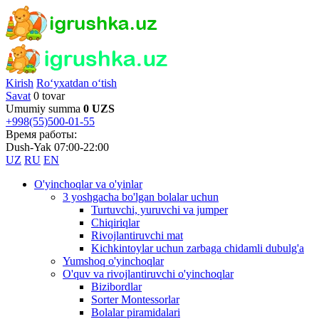
Kirish
Ro‘yxatdan o‘tish
Savat
0 tovar
Umumiy summa
0 UZS
+998(55)500-01-55
Время работы:
Dush-Yak 07:00-22:00
UZ
RU
EN
O'yinchoqlar va o'yinlar
3 yoshgacha bo'lgan bolalar uchun
Turtuvchi, yuruvchi va jumper
Chiqiriqlar
Rivojlantiruvchi mat
Kichkintoylar uchun zarbaga chidamli dubulg'a
Yumshoq o'yinchoqlar
O'quv va rivojlantiruvchi o'yinchoqlar
Bizibordlar
Sorter Montessorlar
Bolalar piramidalari