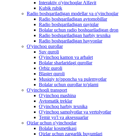
Interaktiv o'yinchoqlar Alfavit
Kubik rubik
Radio boshqariladigan modellar va o'yinchoqlar
Radio boshqariladigan avtomobillar
Radio boshqariladigan qayiqlar
Bolalar uchun radio boshqariladigan dron
Radio boshqariladigan harbiy texnika
Radio boshqariladigan hayvonlar
O'yinchoq qurollar
Suv quroli
O'yinchoq kamon va arbalet
Bolalar sharlaridagi qurollar
Orbiz quroli
Blaster quroli
Musiqiy to'pponcha va pulemyotlar
Bolalar uchun qurollar to'plami
O'yinchoqli transport
O'yinchoq mashina
Avtomatik treklar
O'yinchoq harbiy texnika
O'yinchoq samolyotlar va vertolyotlar
Temir yo'l va aksessuarlar
Qizlar uchun o'yinchoqlar
Bolalar kosmetikasi
Qizlar uchun zargarlik buyumlari