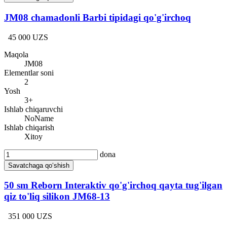
JM08 chamadonli Barbi tipidagi qo'g'irchoq
45 000 UZS
Maqola
JM08
Elementlar soni
2
Yosh
3+
Ishlab chiqaruvchi
NoName
Ishlab chiqarish
Xitoy
dona
Savatchaga qo‘shish
50 sm Reborn Interaktiv qo'g'irchoq qayta tug'ilgan
qiz to'liq silikon JM68-13
351 000 UZS