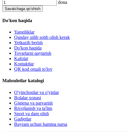
dona
Savatchaga qo‘shish
Do'kon haqida
Yangiliklar
Qanday qilib sotib olish kerak
Yetkazib berish
Do'kon haqida
Tovarlarni qaytarish
Kafolat
Kontaktlar
QR kod orqali to'lov
Mahsulotlar katalogi
O'yinchoqlar va o'yinlar
Bolalar xonasi
Gigiena va parvarish
Rivojlanish va ta'lim
Sport va dam olish
Gadjetlar
Bayram uchun hamma narsa