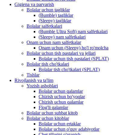
Gigiena va parvarish
Bolalar uchun tagliklar
(Bumble) tagliklar
(Sleepy) tagliklar
Bolalar salfetkalari
(Bumble Ultra Soft) nam salfetkalari
(Sleepy) nam salfetkalari
Onam uchun nam salfetkalar
Onam uchun (Sleepy) ho'l ro'molcha
Bolalar uchun tish pastalari va jellari
Bolalar uchun tish pastalari (SPLAT)
Bolalar tish cho'tkalari
Bolalar tish cho'tkalari (SPLAT)
Tishlar
Rivojlanish va ta'lim
Yozish asboblari
Bolalar uchun qalamlar
Chizish uchun bo'yoqlar
Chizish uchun qalamlar
Flog'li qalamlar
Bolalar uchun suhbat kitob
Bolalar uchun kitoblar
Bolalar uchun ertaklar
Bolalar uchun o'quv adabiyotlar
Chet tillarini o'rganish