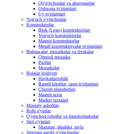
Qo'g'irchoqlar va aksessuarlar
Oshxona to'plamlari
Uy to'plamlari
Yog'och o'yinchoqlar
Konstruktorlar
Blok (Lego) konstruktorlari
Yog'och konstruktorlar
Magnit konstruktorlar
Metall konstruktsiyalar to'plamlari
Bulmacalar, mozaikalar va freskalar
Olmosli mozaika
Pazllar
Mozaikalar
Bolalar ijodiyoti
Haykaltaroshlik
Rangli kitoblar, rasm to'plamlari
Chizish planshetlari
Magnit taxta
Marker taxtalari
Musiqiy asboblar
Rolli o'yinlar
O'yinchoq robotlar va transformatorlar
Stol o'yinlari
Shaxmat, shashka, tavla
Stressga qarshi o'yinchoqlar