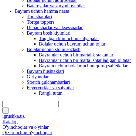
Bolalar uchun aqlli soatlar
Batareyalar va zaryadlovchilar
Bayram uchun hamma narsa
Tort shamlari
Tortga toppers
Uchar sharlar va aksessuarlar
Bayram bosh kiyimlari
Tug'ilgan kun uchun shlyapalar
Bolalar uchun bayram uchun tojlar
Bolalar uchun stolni sozlash
Bayramlar uchun bir martalik stakanlar
Bayramlar uchun bir marta ishlatiladigan plitalar
Bayram uchun bolalar uchun quruq salfetkalar
Bayram hushtaklari
Girlyandlar
Stretch gulchambarlari
Feyerverklar va salyutlar
Rangli tutun
igrushka.uz
Katalog
O'yinchoqlar va o'yinlar
Qizlar uchun o'yinchoqlar