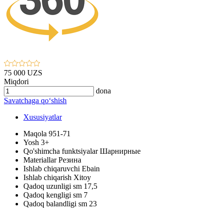
75 000 UZS
Miqdori
dona
Savatchaga qo‘shish
Xususiyatlar
Maqola
951-71
Yosh
3+
Qo'shimcha funktsiyalar
Шарнирные
Materiallar
Резина
Ishlab chiqaruvchi
Ebain
Ishlab chiqarish
Xitoy
Qadoq uzunligi sm
17,5
Qadoq kengligi sm
7
Qadoq balandligi sm
23