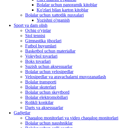
Bolalar uchun panoramik kitoblar
Ko'zlari bilan karton kitoblar
Bolalar uchun xattotlik nusxalari
Yozishni o'rganish
Sport va dam olish
Ochiq o'yinlar
Stol tennisi
Gimnastika jihozlari
Futbol buyumlari
Basketbol uchun materiallar
Voleybol tovarlari
Boks tovarlari
Suzish uchun aksessuarlar
Bolalar uchun velosipedlar
Velosipedlar va aravachalarni muvozanatlash
Bolalar transporti
Bolalar skuterlari
Bolalar uchun skeytbord
Bolalar elektromobillari
Rolikli konkilar
Darts va aksessuarlar
Gadjetlar
Chaqaloq monitorlari va video chaqaloq monitorlari
Bolalar uchun naushniklar