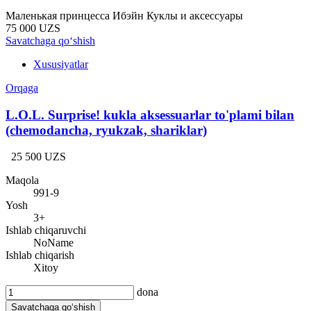
Маленькая принцесса Ибэйн Куклы и аксессуары
75 000 UZS
Savatchaga qo‘shish
Xususiyatlar
Orqaga
L.O.L. Surprise! kukla aksessuarlar to'plami bilan
(chemodancha, ryukzak, shariklar)
25 500 UZS
Maqola
991-9
Yosh
3+
Ishlab chiqaruvchi
NoName
Ishlab chiqarish
Xitoy
dona
Savatchaga qo‘shish