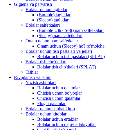
Gigiena va parvarish
Bolalar uchun tagliklar
(Bumble) tagliklar
(Sleepy) tagliklar
Bolalar salfetkalari
(Bumble Ultra Soft) nam salfetkalari
(Sleepy) nam salfetkalari
Onam uchun nam salfetkalar
Onam uchun (Sleepy) ho'l ro'molcha
Bolalar uchun tish pastalari va jellari
Bolalar uchun tish pastalari (SPLAT)
Bolalar tish cho'tkalari
Bolalar tish cho'tkalari (SPLAT)
Tishlar
Rivojlanish va ta'lim
Yozish asboblari
Bolalar uchun qalamlar
Chizish uchun bo'yoqlar
Chizish uchun qalamlar
Flog'li qalamlar
Bolalar uchun suhbat kitob
Bolalar uchun kitoblar
Bolalar uchun ertaklar
Bolalar uchun o'quv adabiyotlar
Chet tillarini o'rganish