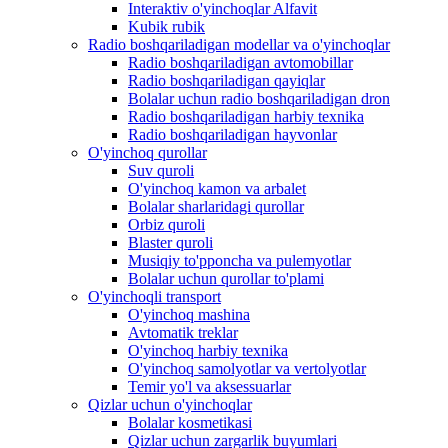
Interaktiv o'yinchoqlar Alfavit
Kubik rubik
Radio boshqariladigan modellar va o'yinchoqlar
Radio boshqariladigan avtomobillar
Radio boshqariladigan qayiqlar
Bolalar uchun radio boshqariladigan dron
Radio boshqariladigan harbiy texnika
Radio boshqariladigan hayvonlar
O'yinchoq qurollar
Suv quroli
O'yinchoq kamon va arbalet
Bolalar sharlaridagi qurollar
Orbiz quroli
Blaster quroli
Musiqiy to'pponcha va pulemyotlar
Bolalar uchun qurollar to'plami
O'yinchoqli transport
O'yinchoq mashina
Avtomatik treklar
O'yinchoq harbiy texnika
O'yinchoq samolyotlar va vertolyotlar
Temir yo'l va aksessuarlar
Qizlar uchun o'yinchoqlar
Bolalar kosmetikasi
Qizlar uchun zargarlik buyumlari