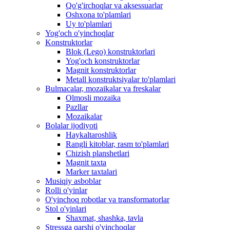
Qo'g'irchoqlar va aksessuarlar
Oshxona to'plamlari
Uy to'plamlari
Yog'och o'yinchoqlar
Konstruktorlar
Blok (Lego) konstruktorlari
Yog'och konstruktorlar
Magnit konstruktorlar
Metall konstruktsiyalar to'plamlari
Bulmacalar, mozaikalar va freskalar
Olmosli mozaika
Pazllar
Mozaikalar
Bolalar ijodiyoti
Haykaltaroshlik
Rangli kitoblar, rasm to'plamlari
Chizish planshetlari
Magnit taxta
Marker taxtalari
Musiqiy asboblar
Rolli o'yinlar
O'yinchoq robotlar va transformatorlar
Stol o'yinlari
Shaxmat, shashka, tavla
Stressga qarshi o'yinchoqlar