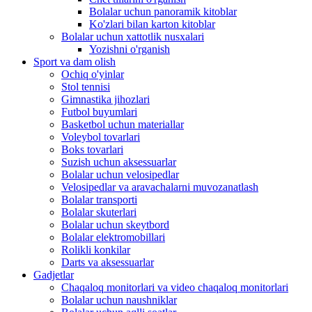
Bolalar uchun panoramik kitoblar
Ko'zlari bilan karton kitoblar
Bolalar uchun xattotlik nusxalari
Yozishni o'rganish
Sport va dam olish
Ochiq o'yinlar
Stol tennisi
Gimnastika jihozlari
Futbol buyumlari
Basketbol uchun materiallar
Voleybol tovarlari
Boks tovarlari
Suzish uchun aksessuarlar
Bolalar uchun velosipedlar
Velosipedlar va aravachalarni muvozanatlash
Bolalar transporti
Bolalar skuterlari
Bolalar uchun skeytbord
Bolalar elektromobillari
Rolikli konkilar
Darts va aksessuarlar
Gadjetlar
Chaqaloq monitorlari va video chaqaloq monitorlari
Bolalar uchun naushniklar