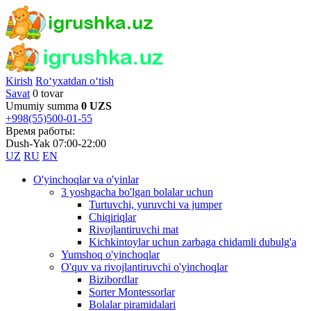
Kirish
Ro‘yxatdan o‘tish
Savat
0 tovar
Umumiy summa
0 UZS
+998(55)500-01-55
Время работы:
Dush-Yak 07:00-22:00
UZ
RU
EN
O'yinchoqlar va o'yinlar
3 yoshgacha bo'lgan bolalar uchun
Turtuvchi, yuruvchi va jumper
Chiqiriqlar
Rivojlantiruvchi mat
Kichkintoylar uchun zarbaga chidamli dubulg'a
Yumshoq o'yinchoqlar
O'quv va rivojlantiruvchi o'yinchoqlar
Bizibordlar
Sorter Montessorlar
Bolalar piramidalari