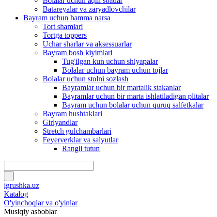
Bolalar uchun aqlli soatlar
Batareyalar va zaryadlovchilar
Bayram uchun hamma narsa
Tort shamlari
Tortga toppers
Uchar sharlar va aksessuarlar
Bayram bosh kiyimlari
Tug'ilgan kun uchun shlyapalar
Bolalar uchun bayram uchun tojlar
Bolalar uchun stolni sozlash
Bayramlar uchun bir martalik stakanlar
Bayramlar uchun bir marta ishlatiladigan plitalar
Bayram uchun bolalar uchun quruq salfetkalar
Bayram hushtaklari
Girlyandlar
Stretch gulchambarlari
Feyerverklar va salyutlar
Rangli tutun
igrushka.uz
Katalog
O'yinchoqlar va o'yinlar
Musiqiy asboblar