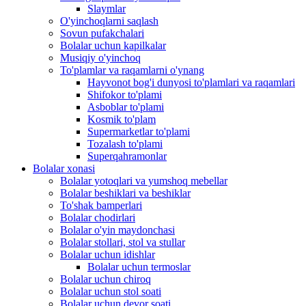
Slaymlar
O'yinchoqlarni saqlash
Sovun pufakchalari
Bolalar uchun kapilkalar
Musiqiy o'yinchoq
To'plamlar va raqamlarni o'ynang
Hayvonot bog'i dunyosi to'plamlari va raqamlari
Shifokor to'plami
Asboblar to'plami
Kosmik to'plam
Supermarketlar to'plami
Tozalash to'plami
Superqahramonlar
Bolalar xonasi
Bolalar yotoqlari va yumshoq mebellar
Bolalar beshiklari va beshiklar
To'shak bamperlari
Bolalar chodirlari
Bolalar o'yin maydonchasi
Bolalar stollari, stol va stullar
Bolalar uchun idishlar
Bolalar uchun termoslar
Bolalar uchun chiroq
Bolalar uchun stol soati
Bolalar uchun devor soati