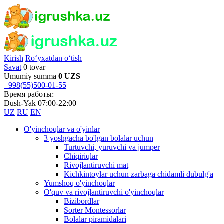
Kirish
Ro‘yxatdan o‘tish
Savat
0 tovar
Umumiy summa
0 UZS
+998(55)500-01-55
Время работы:
Dush-Yak 07:00-22:00
UZ
RU
EN
O'yinchoqlar va o'yinlar
3 yoshgacha bo'lgan bolalar uchun
Turtuvchi, yuruvchi va jumper
Chiqiriqlar
Rivojlantiruvchi mat
Kichkintoylar uchun zarbaga chidamli dubulg'a
Yumshoq o'yinchoqlar
O'quv va rivojlantiruvchi o'yinchoqlar
Bizibordlar
Sorter Montessorlar
Bolalar piramidalari