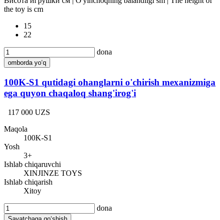
Висота игрушки см | O'yinchoqning balandligi sm | The height of
the toy is cm
15
22
dona
omborda yo‘q
100K-S1 qutidagi ohanglarni o'chirish mexanizmiga
ega quyon chaqaloq shang'irog'i
117 000 UZS
Maqola
100K-S1
Yosh
3+
Ishlab chiqaruvchi
XINJINZE TOYS
Ishlab chiqarish
Xitoy
dona
Savatchaga qo‘shish