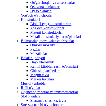
Qo'g'irchoqlar va aksessuarlar
Oshxona to'plamlari
Uy to'plamlari
Yog'och o'yinchoqlar
Konstruktorlar
Blok (Lego) konstruktorlari
Yog'och konstruktorlar
Magnit konstruktorlar
Metall konstruktsiyalar to'plamlari
Bulmacalar, mozaikalar va freskalar
Olmosli mozaika
Pazllar
Mozaikalar
Bolalar ijodiyoti
Haykaltaroshlik
Rangli kitoblar, rasm to'plamlari
Chizish planshetlari
Magnit taxta
Marker taxtalari
Musiqiy asboblar
Rolli o'yinlar
O'yinchoq robotlar va transformatorlar
Stol o'yinlari
Shaxmat, shashka, tavla
Stressga qarshi o'yinchoqlar