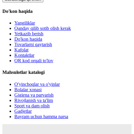
Do'kon haqida
Yangiliklar
Qanday qilib sotib olish kerak
Yetkazib berish
Do'kon haqida
Tovarlarni qaytarish
Kafolat
Kontaktlar
QR kod orqali to'lov
Mahsulotlar katalogi
O'yinchoqlar va o'yinlar
Bolalar xonasi
Gigiena va parvarish
Rivojlanish va ta'lim
Sport va dam olish
Gadjetlar
Bayram uchun hamma narsa