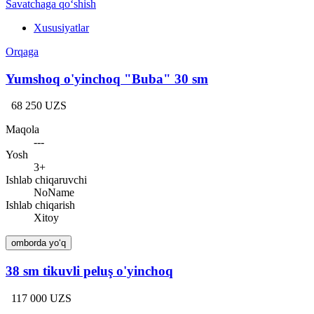
Savatchaga qo‘shish
Xususiyatlar
Orqaga
Yumshoq o'yinchoq "Buba" 30 sm
68 250 UZS
Maqola
---
Yosh
3+
Ishlab chiqaruvchi
NoName
Ishlab chiqarish
Xitoy
omborda yo‘q
38 sm tikuvli peluş o'yinchoq
117 000 UZS