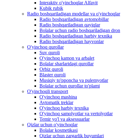
Interaktiv o'yinchoqlar Alfavit
Kubik rubik
Radio boshqariladigan modellar va o'yinchoqlar
Radio boshqariladigan avtomobillar
Radio boshqariladigan qayiqlar
Bolalar uchun radio boshqariladigan dron
Radio boshqariladigan harbiy texnika
Radio boshqariladigan hayvonlar
O'yinchoq qurollar
Suv quroli
O'yinchoq kamon va arbalet
Bolalar sharlaridagi qurollar
Orbiz quroli
Blaster quroli
Musiqiy to'pponcha va pulemyotlar
Bolalar uchun qurollar to'plami
O'yinchoqli transport
O'yinchoq mashina
Avtomatik treklar
O'yinchoq harbiy texnika
O'yinchoq samolyotlar va vertolyotlar
Temir yo'l va aksessuarlar
Qizlar uchun o'yinchoqlar
Bolalar kosmetikasi
Qizlar uchun zargarlik buyumlari