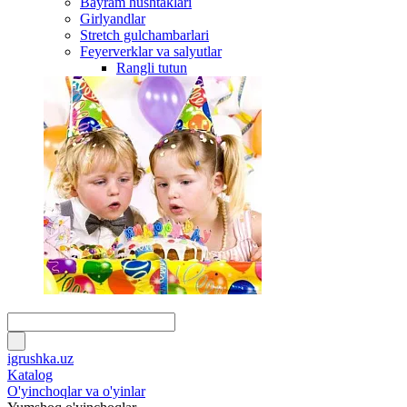
Bayram hushtaklari
Girlyandlar
Stretch gulchambarlari
Feyerverklar va salyutlar
Rangli tutun
igrushka.uz
Katalog
O'yinchoqlar va o'yinlar