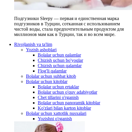
Подгузники Sleepy — первая и единственная марка
подгузников в Турции, сотканная с использованием
чистой воды, стала предпочтительным продуктом для
миллионов мам как в Турции, так и во всем мире.
Rivojlanish va ta'lim
Yozish asboblari
Bolalar uchun qalamlar
Chizish uchun bo'yoqlar
Chizish uchun qalamlar
Flog'li qalamlar
Bolalar uchun suhbat kitob
Bolalar uchun kitoblar
Bolalar uchun ertaklar
Bolalar uchun o'quv adabiyotlar
Chet tillarini o'rganish
Bolalar uchun panoramik kitoblar
Ko'zlari bilan karton kitoblar
Bolalar uchun xattotlik nusxalari
Yozishni o'rganish