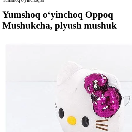
Yumshoq o'yinchoqlar
Yumshoq o‘yinchoq Oppoq
Mushukcha, plyush mushuk