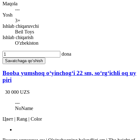
Maqola
---
Yosh
3+
Ishlab chiqaruvchi
Beil Toys
Ishlab chiqarish
O'zbekiston
dona
Savatchaga qo‘shish
Booba yumshoq o‘yinchog‘i 22 sm, so‘rg‘ichli oq uy
piri
30 000 UZS
---
NoName
Цвет | Rang | Color