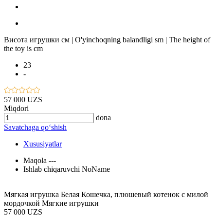
Висота игрушки см | O'yinchoqning balandligi sm | The height of
the toy is cm
23
-
57 000 UZS
Miqdori
dona
Savatchaga qo‘shish
Xususiyatlar
Maqola
---
Ishlab chiqaruvchi
NoName
Мягкая игрушка Белая Кошечка, плюшевый котенок с милой
мордочкой Мягкие игрушки
57 000 UZS