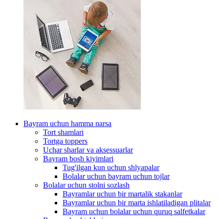
Bayram uchun hamma narsa
Tort shamlari
Tortga toppers
Uchar sharlar va aksessuarlar
Bayram bosh kiyimlari
Tug'ilgan kun uchun shlyapalar
Bolalar uchun bayram uchun tojlar
Bolalar uchun stolni sozlash
Bayramlar uchun bir martalik stakanlar
Bayramlar uchun bir marta ishlatiladigan plitalar
Bayram uchun bolalar uchun quruq salfetkalar