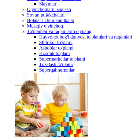
Slaymlar
O'yinchoqlarni saqlash
Sovun pufakchalari
Bolalar uchun kapilkalar
Musiqiy o'yinchoq
To'plamlar va raqamlarni o'ynang
Hayvonot bog'i dunyosi to'plamlari va raqamlari
Shifokor to'plami
Asboblar to'plami
Kosmik to'plam
Supermarketlar to'plami
Tozalash to'plami
Superqahramonlar