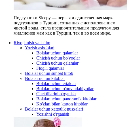
Подгузники Sleepy — первая и единственная марка
подгузников в Турции, сотканная с использованием
чистой воды, стала предпочтительным продуктом для
миллионов мам как в Турции, так и во всем мире.
Rivojlanish va ta'lim
Yozish asboblari
Bolalar uchun qalamlar
Chizish uchun bo'yoqlar
Chizish uchun qalamlar
Flog'li qalamlar
Bolalar uchun suhbat kitob
Bolalar uchun kitoblar
Bolalar uchun ertaklar
Bolalar uchun o'quv adabiyotlar
Chet tillarini o'rganish
Bolalar uchun panoramik kitoblar
Ko'zlari bilan karton kitoblar
Bolalar uchun xattotlik nusxalari
Yozishni o'rganish