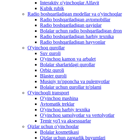
Interaktiv o'yinchoqlar Alfavit
Kubik rubik
Radio boshqariladigan modellar va o'yinchoqlar
Radio boshqariladigan avtomobillar
Radio boshqariladigan qayiqlar
Bolalar uchun radio boshqariladigan dron
Radio boshqariladigan harbiy texnika
Radio boshqariladigan hayvonlar
O'yinchoq qurollar
Suv quroli
O'yinchoq kamon va arbalet
Bolalar sharlaridagi qurollar
Orbiz quroli
Blaster quroli
Musiqiy to'pponcha va pulemyotlar
Bolalar uchun qurollar to'plami
O'yinchoqli transport
O'yinchoq mashina
Avtomatik treklar
O'yinchoq harbiy texnika
O'yinchoq samolyotlar va vertolyotlar
Temir yo'l va aksessuarlar
Qizlar uchun o'yinchoqlar
Bolalar kosmetikasi
Qizlar uchun zargarlik buyumlari