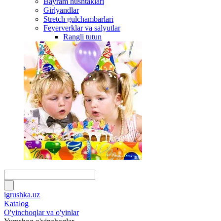
Bayram hushtaklari
Girlyandlar
Stretch gulchambarlari
Feyerverklar va salyutlar
Rangli tutun
igrushka.uz
Katalog
O'yinchoqlar va o'yinlar