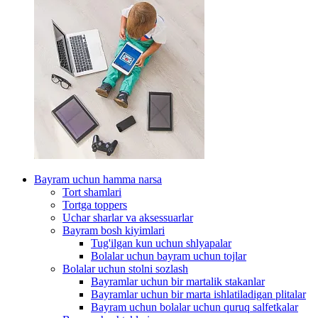
Bayram uchun hamma narsa
Tort shamlari
Tortga toppers
Uchar sharlar va aksessuarlar
Bayram bosh kiyimlari
Tug'ilgan kun uchun shlyapalar
Bolalar uchun bayram uchun tojlar
Bolalar uchun stolni sozlash
Bayramlar uchun bir martalik stakanlar
Bayramlar uchun bir marta ishlatiladigan plitalar
Bayram uchun bolalar uchun quruq salfetkalar