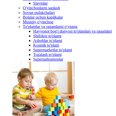
Slaymlar
O'yinchoqlarni saqlash
Sovun pufakchalari
Bolalar uchun kapilkalar
Musiqiy o'yinchoq
To'plamlar va raqamlarni o'ynang
Hayvonot bog'i dunyosi to'plamlari va raqamlari
Shifokor to'plami
Asboblar to'plami
Kosmik to'plam
Supermarketlar to'plami
Tozalash to'plami
Superqahramonlar