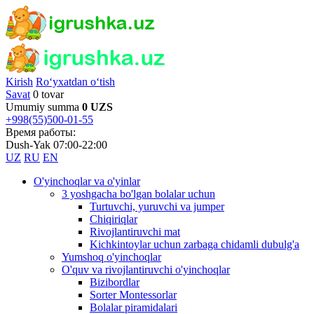
Kirish
Ro‘yxatdan o‘tish
Savat
0 tovar
Umumiy summa
0 UZS
+998(55)500-01-55
Время работы:
Dush-Yak 07:00-22:00
UZ
RU
EN
O'yinchoqlar va o'yinlar
3 yoshgacha bo'lgan bolalar uchun
Turtuvchi, yuruvchi va jumper
Chiqiriqlar
Rivojlantiruvchi mat
Kichkintoylar uchun zarbaga chidamli dubulg'a
Yumshoq o'yinchoqlar
O'quv va rivojlantiruvchi o'yinchoqlar
Bizibordlar
Sorter Montessorlar
Bolalar piramidalari