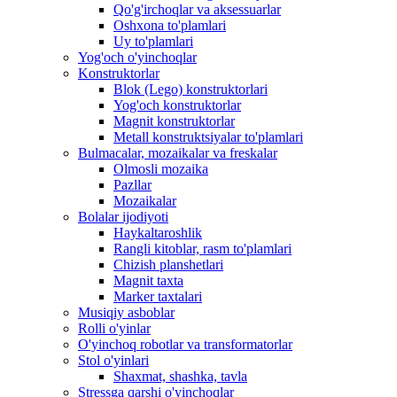
Qo'g'irchoqlar va aksessuarlar
Oshxona to'plamlari
Uy to'plamlari
Yog'och o'yinchoqlar
Konstruktorlar
Blok (Lego) konstruktorlari
Yog'och konstruktorlar
Magnit konstruktorlar
Metall konstruktsiyalar to'plamlari
Bulmacalar, mozaikalar va freskalar
Olmosli mozaika
Pazllar
Mozaikalar
Bolalar ijodiyoti
Haykaltaroshlik
Rangli kitoblar, rasm to'plamlari
Chizish planshetlari
Magnit taxta
Marker taxtalari
Musiqiy asboblar
Rolli o'yinlar
O'yinchoq robotlar va transformatorlar
Stol o'yinlari
Shaxmat, shashka, tavla
Stressga qarshi o'yinchoqlar