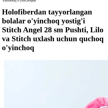
Yumshoq o'yinchoqlar
Holofiberdan tayyorlangan
bolalar o'yinchoq yostig'i
Stitch Angel 28 sm Pushti, Lilo
va Stitch uxlash uchun quchoq
o'yinchoq