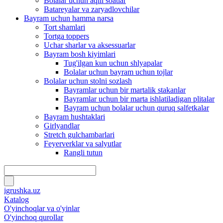
Bolalar uchun aqlli soatlar
Batareyalar va zaryadlovchilar
Bayram uchun hamma narsa
Tort shamlari
Tortga toppers
Uchar sharlar va aksessuarlar
Bayram bosh kiyimlari
Tug'ilgan kun uchun shlyapalar
Bolalar uchun bayram uchun tojlar
Bolalar uchun stolni sozlash
Bayramlar uchun bir martalik stakanlar
Bayramlar uchun bir marta ishlatiladigan plitalar
Bayram uchun bolalar uchun quruq salfetkalar
Bayram hushtaklari
Girlyandlar
Stretch gulchambarlari
Feyerverklar va salyutlar
Rangli tutun
igrushka.uz
Katalog
O'yinchoqlar va o'yinlar
O'yinchoq qurollar