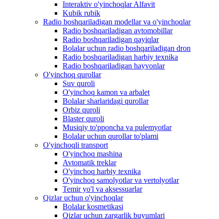
Interaktiv o'yinchoqlar Alfavit
Kubik rubik
Radio boshqariladigan modellar va o'yinchoqlar
Radio boshqariladigan avtomobillar
Radio boshqariladigan qayiqlar
Bolalar uchun radio boshqariladigan dron
Radio boshqariladigan harbiy texnika
Radio boshqariladigan hayvonlar
O'yinchoq qurollar
Suv quroli
O'yinchoq kamon va arbalet
Bolalar sharlaridagi qurollar
Orbiz quroli
Blaster quroli
Musiqiy to'pponcha va pulemyotlar
Bolalar uchun qurollar to'plami
O'yinchoqli transport
O'yinchoq mashina
Avtomatik treklar
O'yinchoq harbiy texnika
O'yinchoq samolyotlar va vertolyotlar
Temir yo'l va aksessuarlar
Qizlar uchun o'yinchoqlar
Bolalar kosmetikasi
Qizlar uchun zargarlik buyumlari