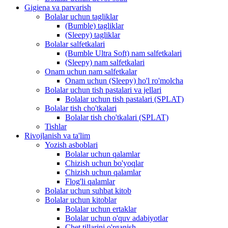
Gigiena va parvarish
Bolalar uchun tagliklar
(Bumble) tagliklar
(Sleepy) tagliklar
Bolalar salfetkalari
(Bumble Ultra Soft) nam salfetkalari
(Sleepy) nam salfetkalari
Onam uchun nam salfetkalar
Onam uchun (Sleepy) ho'l ro'molcha
Bolalar uchun tish pastalari va jellari
Bolalar uchun tish pastalari (SPLAT)
Bolalar tish cho'tkalari
Bolalar tish cho'tkalari (SPLAT)
Tishlar
Rivojlanish va ta'lim
Yozish asboblari
Bolalar uchun qalamlar
Chizish uchun bo'yoqlar
Chizish uchun qalamlar
Flog'li qalamlar
Bolalar uchun suhbat kitob
Bolalar uchun kitoblar
Bolalar uchun ertaklar
Bolalar uchun o'quv adabiyotlar
Chet tillarini o'rganish