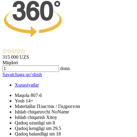
315 000 UZS
Miqdori
dona
Savatchaga qo‘shish
Xususiyatlar
Maqola
807-6
Yosh
14+
Materiallar
Пластик / Гидрогели
Ishlab chiqaruvchi
NoName
Ishlab chiqarish
Xitoy
Qadoq uzunligi sm
8
Qadoq kengligi sm
29,5
Qadoq balandligi sm
18