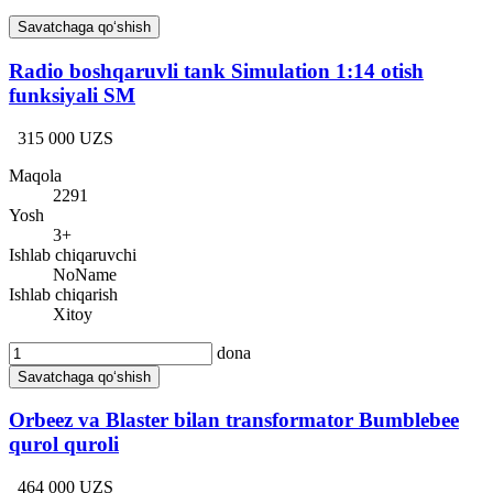
Savatchaga qo‘shish
Radio boshqaruvli tank Simulation 1:14 otish
funksiyali SM
315 000 UZS
Maqola
2291
Yosh
3+
Ishlab chiqaruvchi
NoName
Ishlab chiqarish
Xitoy
dona
Savatchaga qo‘shish
Orbeez va Blaster bilan transformator Bumblebee
qurol quroli
464 000 UZS