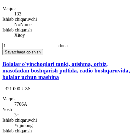
Maqola
133
Ishlab chiqaruvchi
NoName
Ishlab chiqarish
Xitoy
dona
Savatchaga qo‘shish
Bolalar o'yinchoqlari tanki, otishma, orbiz,
masofadan boshqarish pultida, radio boshqaruvida,
bolalar uchun mashina
321 000 UZS
Maqola
7706A
Yosh
3+
Ishlab chiqaruvchi
Yujinlong
Ishlab chiqarish