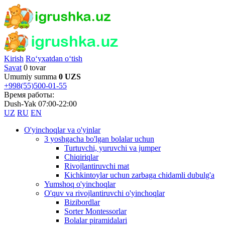
Kirish
Ro‘yxatdan o‘tish
Savat
0 tovar
Umumiy summa
0 UZS
+998(55)500-01-55
Время работы:
Dush-Yak 07:00-22:00
UZ
RU
EN
O'yinchoqlar va o'yinlar
3 yoshgacha bo'lgan bolalar uchun
Turtuvchi, yuruvchi va jumper
Chiqiriqlar
Rivojlantiruvchi mat
Kichkintoylar uchun zarbaga chidamli dubulg'a
Yumshoq o'yinchoqlar
O'quv va rivojlantiruvchi o'yinchoqlar
Bizibordlar
Sorter Montessorlar
Bolalar piramidalari