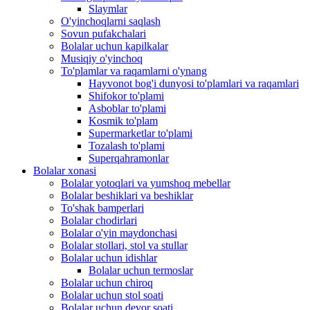
Slaymlar
O'yinchoqlarni saqlash
Sovun pufakchalari
Bolalar uchun kapilkalar
Musiqiy o'yinchoq
To'plamlar va raqamlarni o'ynang
Hayvonot bog'i dunyosi to'plamlari va raqamlari
Shifokor to'plami
Asboblar to'plami
Kosmik to'plam
Supermarketlar to'plami
Tozalash to'plami
Superqahramonlar
Bolalar xonasi
Bolalar yotoqlari va yumshoq mebellar
Bolalar beshiklari va beshiklar
To'shak bamperlari
Bolalar chodirlari
Bolalar o'yin maydonchasi
Bolalar stollari, stol va stullar
Bolalar uchun idishlar
Bolalar uchun termoslar
Bolalar uchun chiroq
Bolalar uchun stol soati
Bolalar uchun devor soati