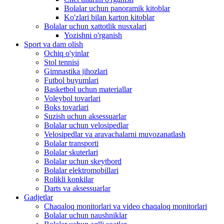
Bolalar uchun panoramik kitoblar
Ko'zlari bilan karton kitoblar
Bolalar uchun xattotlik nusxalari
Yozishni o'rganish
Sport va dam olish
Ochiq o'yinlar
Stol tennisi
Gimnastika jihozlari
Futbol buyumlari
Basketbol uchun materiallar
Voleybol tovarlari
Boks tovarlari
Suzish uchun aksessuarlar
Bolalar uchun velosipedlar
Velosipedlar va aravachalarni muvozanatlash
Bolalar transporti
Bolalar skuterlari
Bolalar uchun skeytbord
Bolalar elektromobillari
Rolikli konkilar
Darts va aksessuarlar
Gadjetlar
Chaqaloq monitorlari va video chaqaloq monitorlari
Bolalar uchun naushniklar