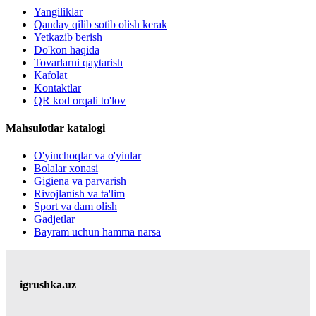
Yangiliklar
Qanday qilib sotib olish kerak
Yetkazib berish
Do'kon haqida
Tovarlarni qaytarish
Kafolat
Kontaktlar
QR kod orqali to'lov
Mahsulotlar katalogi
O'yinchoqlar va o'yinlar
Bolalar xonasi
Gigiena va parvarish
Rivojlanish va ta'lim
Sport va dam olish
Gadjetlar
Bayram uchun hamma narsa
igrushka.uz