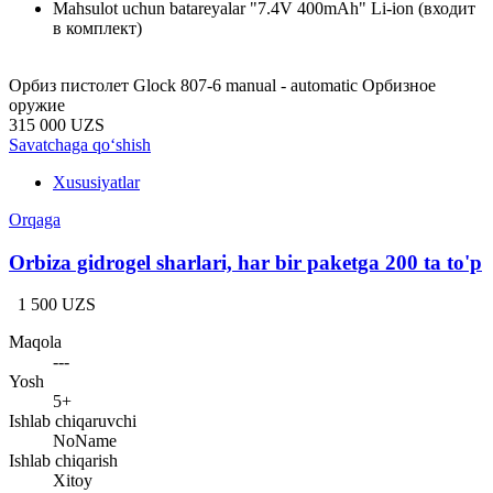
Mahsulot uchun batareyalar
"7.4V 400mAh" Li-ion (входит
в комплект)
Орбиз пистолет Glock 807-6 manual - automatic Орбизное
оружие
315 000 UZS
Savatchaga qo‘shish
Xususiyatlar
Orqaga
Orbiza gidrogel sharlari, har bir paketga 200 ta to'p
1 500 UZS
Maqola
---
Yosh
5+
Ishlab chiqaruvchi
NoName
Ishlab chiqarish
Xitoy