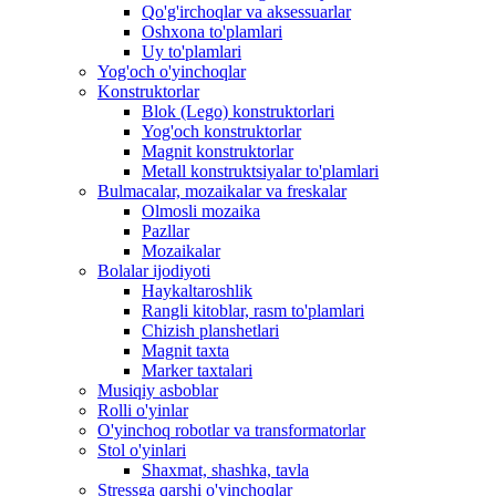
Qo'g'irchoqlar va aksessuarlar
Oshxona to'plamlari
Uy to'plamlari
Yog'och o'yinchoqlar
Konstruktorlar
Blok (Lego) konstruktorlari
Yog'och konstruktorlar
Magnit konstruktorlar
Metall konstruktsiyalar to'plamlari
Bulmacalar, mozaikalar va freskalar
Olmosli mozaika
Pazllar
Mozaikalar
Bolalar ijodiyoti
Haykaltaroshlik
Rangli kitoblar, rasm to'plamlari
Chizish planshetlari
Magnit taxta
Marker taxtalari
Musiqiy asboblar
Rolli o'yinlar
O'yinchoq robotlar va transformatorlar
Stol o'yinlari
Shaxmat, shashka, tavla
Stressga qarshi o'yinchoqlar