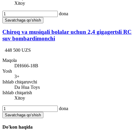
Xitoy
dona
Savatchaga qo‘shish
Chiroq va musiqali bolalar uchun 2,4 gigagertsli RC
suv bombardimonchi
448 500 UZS
Maqola
DH666-18B
Yosh
3+
Ishlab chiqaruvchi
Da Hua Toys
Ishlab chiqarish
Xitoy
dona
Savatchaga qo‘shish
Do'kon haqida