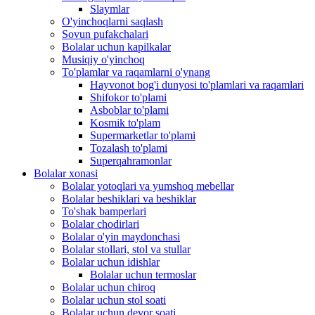
Slaymlar
O'yinchoqlarni saqlash
Sovun pufakchalari
Bolalar uchun kapilkalar
Musiqiy o'yinchoq
To'plamlar va raqamlarni o'ynang
Hayvonot bog'i dunyosi to'plamlari va raqamlari
Shifokor to'plami
Asboblar to'plami
Kosmik to'plam
Supermarketlar to'plami
Tozalash to'plami
Superqahramonlar
Bolalar xonasi
Bolalar yotoqlari va yumshoq mebellar
Bolalar beshiklari va beshiklar
To'shak bamperlari
Bolalar chodirlari
Bolalar o'yin maydonchasi
Bolalar stollari, stol va stullar
Bolalar uchun idishlar
Bolalar uchun termoslar
Bolalar uchun chiroq
Bolalar uchun stol soati
Bolalar uchun devor soati