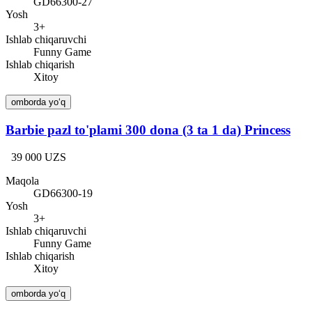
GD66300-27
Yosh
3+
Ishlab chiqaruvchi
Funny Game
Ishlab chiqarish
Xitoy
omborda yo‘q
Barbie pazl to'plami 300 dona (3 ta 1 da) Princess
39 000 UZS
Maqola
GD66300-19
Yosh
3+
Ishlab chiqaruvchi
Funny Game
Ishlab chiqarish
Xitoy
omborda yo‘q