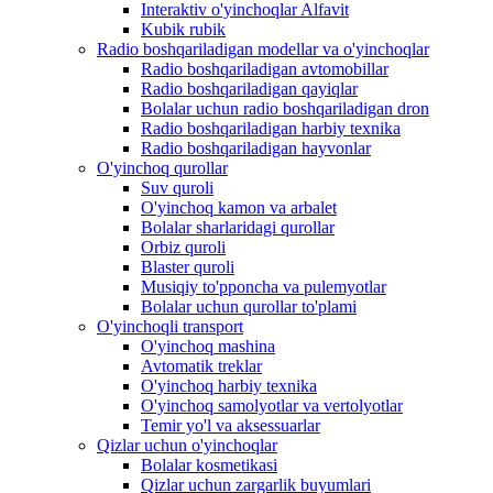
Interaktiv o'yinchoqlar Alfavit
Kubik rubik
Radio boshqariladigan modellar va o'yinchoqlar
Radio boshqariladigan avtomobillar
Radio boshqariladigan qayiqlar
Bolalar uchun radio boshqariladigan dron
Radio boshqariladigan harbiy texnika
Radio boshqariladigan hayvonlar
O'yinchoq qurollar
Suv quroli
O'yinchoq kamon va arbalet
Bolalar sharlaridagi qurollar
Orbiz quroli
Blaster quroli
Musiqiy to'pponcha va pulemyotlar
Bolalar uchun qurollar to'plami
O'yinchoqli transport
O'yinchoq mashina
Avtomatik treklar
O'yinchoq harbiy texnika
O'yinchoq samolyotlar va vertolyotlar
Temir yo'l va aksessuarlar
Qizlar uchun o'yinchoqlar
Bolalar kosmetikasi
Qizlar uchun zargarlik buyumlari