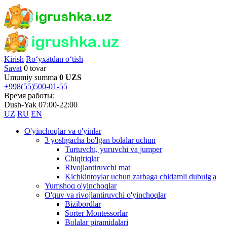
Kirish
Ro‘yxatdan o‘tish
Savat
0 tovar
Umumiy summa
0 UZS
+998(55)500-01-55
Время работы:
Dush-Yak 07:00-22:00
UZ
RU
EN
O'yinchoqlar va o'yinlar
3 yoshgacha bo'lgan bolalar uchun
Turtuvchi, yuruvchi va jumper
Chiqiriqlar
Rivojlantiruvchi mat
Kichkintoylar uchun zarbaga chidamli dubulg'a
Yumshoq o'yinchoqlar
O'quv va rivojlantiruvchi o'yinchoqlar
Bizibordlar
Sorter Montessorlar
Bolalar piramidalari