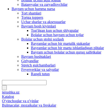
Bolalar uchun aqlli soatlar
Batareyalar va zaryadlovchilar
Bayram uchun hamma narsa
Tort shamlari
Tortga toppers
Uchar sharlar va aksessuarlar
Bayram bosh kiyimlari
Tug'ilgan kun uchun shlyapalar
Bolalar uchun bayram uchun tojlar
Bolalar uchun stolni sozlash
Bayramlar uchun bir martalik stakanlar
Bayramlar uchun bir marta ishlatiladigan plitalar
Bayram uchun bolalar uchun quruq salfetkalar
Bayram hushtaklari
Girlyandlar
Stretch gulchambarlari
Feyerverklar va salyutlar
Rangli tutun
igrushka.uz
Katalog
O'yinchoqlar va o'yinlar
Bulmacalar, mozaikalar va freskalar