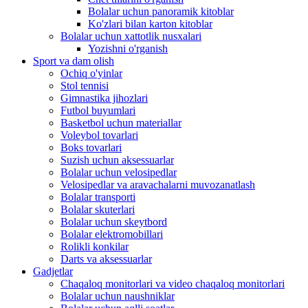
Bolalar uchun panoramik kitoblar
Ko'zlari bilan karton kitoblar
Bolalar uchun xattotlik nusxalari
Yozishni o'rganish
Sport va dam olish
Ochiq o'yinlar
Stol tennisi
Gimnastika jihozlari
Futbol buyumlari
Basketbol uchun materiallar
Voleybol tovarlari
Boks tovarlari
Suzish uchun aksessuarlar
Bolalar uchun velosipedlar
Velosipedlar va aravachalarni muvozanatlash
Bolalar transporti
Bolalar skuterlari
Bolalar uchun skeytbord
Bolalar elektromobillari
Rolikli konkilar
Darts va aksessuarlar
Gadjetlar
Chaqaloq monitorlari va video chaqaloq monitorlari
Bolalar uchun naushniklar