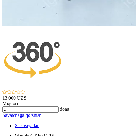
13 000 UZS
Miqdori
dona
Savatchaga qo‘shish
Xususiyatlar
Maqola
GXF024-15