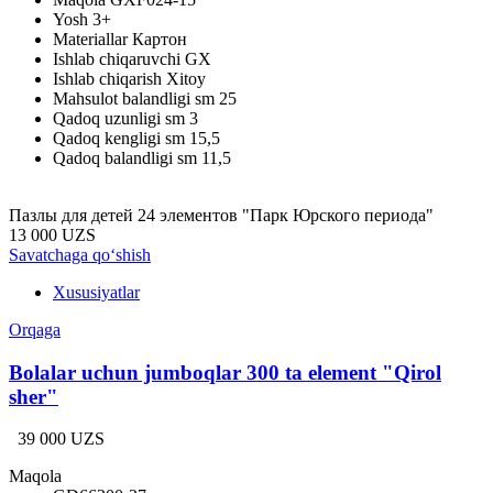
Yosh
3+
Materiallar
Картон
Ishlab chiqaruvchi
GX
Ishlab chiqarish
Xitoy
Mahsulot balandligi sm
25
Qadoq uzunligi sm
3
Qadoq kengligi sm
15,5
Qadoq balandligi sm
11,5
Пазлы для детей 24 элементов "Парк Юрского периода"
13 000 UZS
Savatchaga qo‘shish
Xususiyatlar
Orqaga
Bolalar uchun jumboqlar 300 ta element "Qirol
sher"
39 000 UZS
Maqola