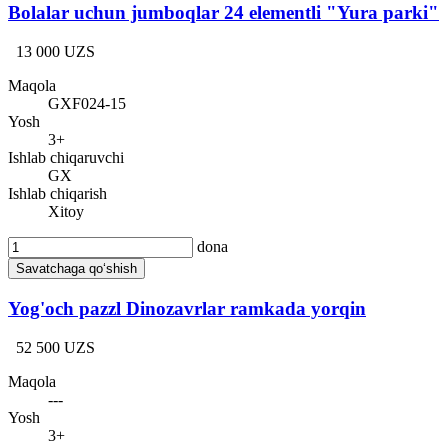
Bolalar uchun jumboqlar 24 elementli "Yura parki"
13 000 UZS
Maqola
GXF024-15
Yosh
3+
Ishlab chiqaruvchi
GX
Ishlab chiqarish
Xitoy
dona
Savatchaga qo‘shish
Yog'och pazzl Dinozavrlar ramkada yorqin
52 500 UZS
Maqola
---
Yosh
3+