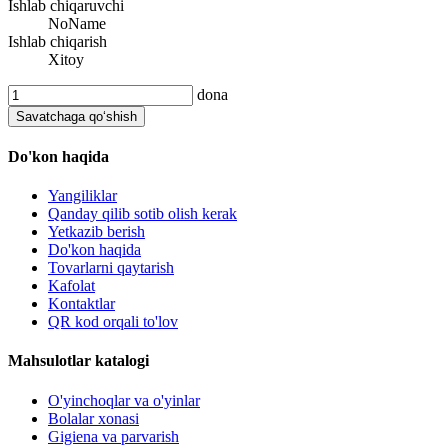
Ishlab chiqaruvchi
NoName
Ishlab chiqarish
Xitoy
dona
Savatchaga qo‘shish
Do'kon haqida
Yangiliklar
Qanday qilib sotib olish kerak
Yetkazib berish
Do'kon haqida
Tovarlarni qaytarish
Kafolat
Kontaktlar
QR kod orqali to'lov
Mahsulotlar katalogi
O'yinchoqlar va o'yinlar
Bolalar xonasi
Gigiena va parvarish