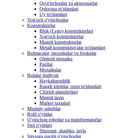
Qo'g'irchoqlar va aksessuarlar
Oshxona to'plamlari
Uy to'plamlari
Yog'och o'yinchoqlar
Konstruktorlar
Blok (Lego) konstruktorlari
Yog'och konstruktorlar
Magnit konstruktorlar
Metall konstruktsiyalar to'plamlari
Bulmacalar, mozaikalar va freskalar
Olmosli mozaika
Pazllar
Mozaikalar
Bolalar ijodiyoti
Haykaltaroshlik
Rangli kitoblar, rasm to'plamlari
Chizish planshetlari
Magnit taxta
Marker taxtalari
Musiqiy asboblar
Rolli o'yinlar
O'yinchoq robotlar va transformatorlar
Stol o'yinlari
Shaxmat, shashka, tavla
Stressga qarshi o'yinchoqlar