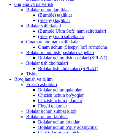
Gigiena va parvarish
Bolalar uchun tagliklar
(Bumble) tagliklar
(Sleepy) tagliklar
Bolalar salfetkalari
(Bumble Ultra Soft) nam salfetkalari
(Sleepy) nam salfetkalari
Onam uchun nam salfetkalar
Onam uchun (Sleepy) ho'l ro'molcha
Bolalar uchun tish pastalari va jellari
Bolalar uchun tish pastalari (SPLAT)
Bolalar tish cho'tkalari
Bolalar tish cho'tkalari (SPLAT)
Tishlar
Rivojlanish va ta'lim
Yozish asboblari
Bolalar uchun qalamlar
Chizish uchun bo'yoqlar
Chizish uchun qalamlar
Flog'li qalamlar
Bolalar uchun suhbat kitob
Bolalar uchun kitoblar
Bolalar uchun ertaklar
Bolalar uchun o'quv adabiyotlar
Chet tillarini o'rganish