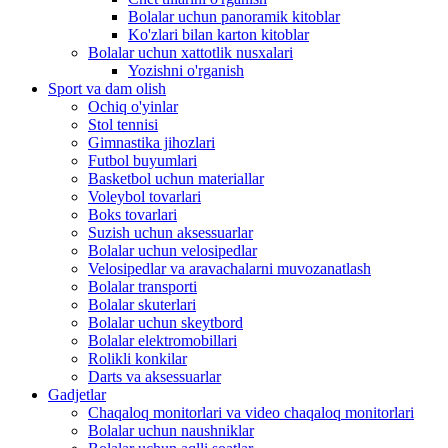
Bolalar uchun panoramik kitoblar
Ko'zlari bilan karton kitoblar
Bolalar uchun xattotlik nusxalari
Yozishni o'rganish
Sport va dam olish
Ochiq o'yinlar
Stol tennisi
Gimnastika jihozlari
Futbol buyumlari
Basketbol uchun materiallar
Voleybol tovarlari
Boks tovarlari
Suzish uchun aksessuarlar
Bolalar uchun velosipedlar
Velosipedlar va aravachalarni muvozanatlash
Bolalar transporti
Bolalar skuterlari
Bolalar uchun skeytbord
Bolalar elektromobillari
Rolikli konkilar
Darts va aksessuarlar
Gadjetlar
Chaqaloq monitorlari va video chaqaloq monitorlari
Bolalar uchun naushniklar