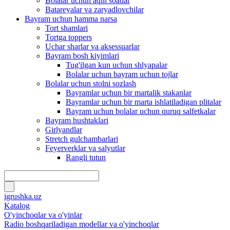
Bolalar uchun aqlli soatlar
Batareyalar va zaryadlovchilar
Bayram uchun hamma narsa
Tort shamlari
Tortga toppers
Uchar sharlar va aksessuarlar
Bayram bosh kiyimlari
Tug'ilgan kun uchun shlyapalar
Bolalar uchun bayram uchun tojlar
Bolalar uchun stolni sozlash
Bayramlar uchun bir martalik stakanlar
Bayramlar uchun bir marta ishlatiladigan plitalar
Bayram uchun bolalar uchun quruq salfetkalar
Bayram hushtaklari
Girlyandlar
Stretch gulchambarlari
Feyerverklar va salyutlar
Rangli tutun
igrushka.uz
Katalog
O'yinchoqlar va o'yinlar
Radio boshqariladigan modellar va o'yinchoqlar