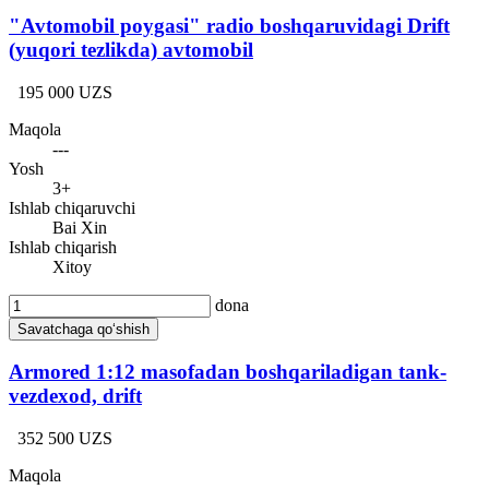
"Avtomobil poygasi" radio boshqaruvidagi Drift
(yuqori tezlikda) avtomobil
195 000 UZS
Maqola
---
Yosh
3+
Ishlab chiqaruvchi
Bai Xin
Ishlab chiqarish
Xitoy
dona
Savatchaga qo‘shish
Armored 1:12 masofadan boshqariladigan tank-
vezdexod, drift
352 500 UZS
Maqola