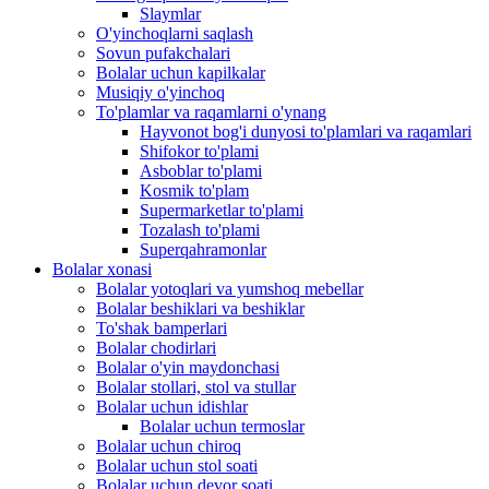
Slaymlar
O'yinchoqlarni saqlash
Sovun pufakchalari
Bolalar uchun kapilkalar
Musiqiy o'yinchoq
To'plamlar va raqamlarni o'ynang
Hayvonot bog'i dunyosi to'plamlari va raqamlari
Shifokor to'plami
Asboblar to'plami
Kosmik to'plam
Supermarketlar to'plami
Tozalash to'plami
Superqahramonlar
Bolalar xonasi
Bolalar yotoqlari va yumshoq mebellar
Bolalar beshiklari va beshiklar
To'shak bamperlari
Bolalar chodirlari
Bolalar o'yin maydonchasi
Bolalar stollari, stol va stullar
Bolalar uchun idishlar
Bolalar uchun termoslar
Bolalar uchun chiroq
Bolalar uchun stol soati
Bolalar uchun devor soati