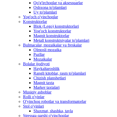
Qo'g'irchoqlar va aksessuarlar
Oshxona to'plamlari
Uy to'plamlari
Yog'och o'yinchoqlar
Konstruktorlar
Blok (Lego) konstruktorlari
Yog'och konstruktorlar
Magnit konstruktorlar
Metall konstruktsiyalar to'plamlari
Bulmacalar, mozaikalar va freskalar
Olmosli mozaika
Pazllar
Mozaikalar
Bolalar ijodiyoti
Haykaltaroshlik
Rangli kitoblar, rasm to'plamlari
Chizish planshetlari
Magnit taxta
Marker taxtalari
Musiqiy asboblar
Rolli o'yinlar
O'yinchoq robotlar va transformatorlar
Stol o'yinlari
Shaxmat, shashka, tavla
Stressga qarshi o'yinchoqlar