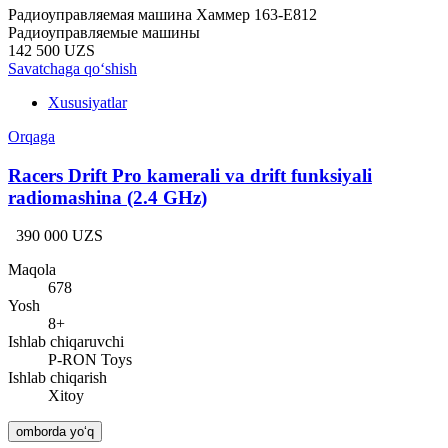
Радиоуправляемая машина Хаммер 163-E812
Радиоуправляемые машины
142 500 UZS
Savatchaga qo‘shish
Xususiyatlar
Orqaga
Racers Drift Pro kamerali va drift funksiyali
radiomashina (2.4 GHz)
390 000 UZS
Maqola
678
Yosh
8+
Ishlab chiqaruvchi
P-RON Toys
Ishlab chiqarish
Xitoy
omborda yo‘q