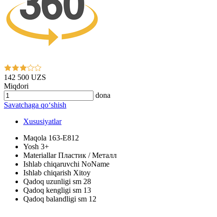
142 500 UZS
Miqdori
dona
Savatchaga qo‘shish
Xususiyatlar
Maqola
163-E812
Yosh
3+
Materiallar
Пластик / Металл
Ishlab chiqaruvchi
NoName
Ishlab chiqarish
Xitoy
Qadoq uzunligi sm
28
Qadoq kengligi sm
13
Qadoq balandligi sm
12