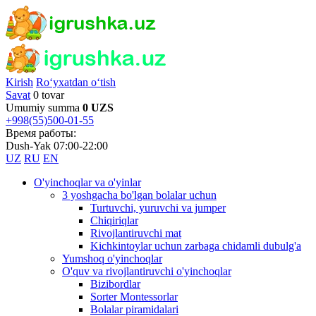
Kirish
Ro‘yxatdan o‘tish
Savat
0 tovar
Umumiy summa
0 UZS
+998(55)500-01-55
Время работы:
Dush-Yak 07:00-22:00
UZ
RU
EN
O'yinchoqlar va o'yinlar
3 yoshgacha bo'lgan bolalar uchun
Turtuvchi, yuruvchi va jumper
Chiqiriqlar
Rivojlantiruvchi mat
Kichkintoylar uchun zarbaga chidamli dubulg'a
Yumshoq o'yinchoqlar
O'quv va rivojlantiruvchi o'yinchoqlar
Bizibordlar
Sorter Montessorlar
Bolalar piramidalari