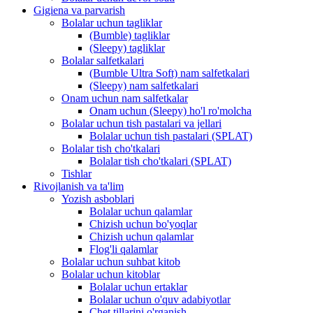
Gigiena va parvarish
Bolalar uchun tagliklar
(Bumble) tagliklar
(Sleepy) tagliklar
Bolalar salfetkalari
(Bumble Ultra Soft) nam salfetkalari
(Sleepy) nam salfetkalari
Onam uchun nam salfetkalar
Onam uchun (Sleepy) ho'l ro'molcha
Bolalar uchun tish pastalari va jellari
Bolalar uchun tish pastalari (SPLAT)
Bolalar tish cho'tkalari
Bolalar tish cho'tkalari (SPLAT)
Tishlar
Rivojlanish va ta'lim
Yozish asboblari
Bolalar uchun qalamlar
Chizish uchun bo'yoqlar
Chizish uchun qalamlar
Flog'li qalamlar
Bolalar uchun suhbat kitob
Bolalar uchun kitoblar
Bolalar uchun ertaklar
Bolalar uchun o'quv adabiyotlar
Chet tillarini o'rganish