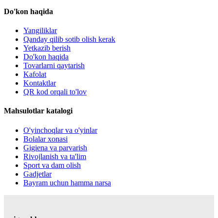
Do'kon haqida
Yangiliklar
Qanday qilib sotib olish kerak
Yetkazib berish
Do'kon haqida
Tovarlarni qaytarish
Kafolat
Kontaktlar
QR kod orqali to'lov
Mahsulotlar katalogi
O'yinchoqlar va o'yinlar
Bolalar xonasi
Gigiena va parvarish
Rivojlanish va ta'lim
Sport va dam olish
Gadjetlar
Bayram uchun hamma narsa