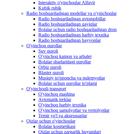
Interaktiv o'yinchoqlar Alfavit
Kubik rubik
Radio boshqariladigan modellar va o'yinchoqlar
Radio boshqariladigan avtomobillar
Radio boshqariladigan qayiqlar
Bolalar uchun radio boshqariladigan dron
Radio boshqariladigan harbiy texnika
Radio boshqariladigan hayvonlar
O'yinchoq qurollar
Suv quroli
O'yinchoq kamon va arbalet
Bolalar sharlaridagi qurollar
Orbiz quroli
Blaster quroli
Musiqiy to'pponcha va pulemyotlar
Bolalar uchun qurollar to'plami
O'yinchoqli transport
O'yinchoq mashina
Avtomatik treklar
O'yinchoq harbiy texnika
O'yinchoq samolyotlar va vertolyotlar
Temir yo'l va aksessuarlar
Qizlar uchun o'yinchoqlar
Bolalar kosmetikasi
Qizlar uchun zargarlik buyumlari