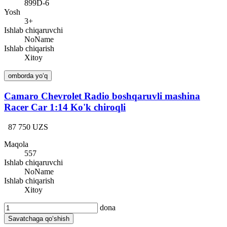
899D-6
Yosh
3+
Ishlab chiqaruvchi
NoName
Ishlab chiqarish
Xitoy
omborda yo‘q
Camaro Chevrolet Radio boshqaruvli mashina
Racer Car 1:14 Ko'k chiroqli
87 750 UZS
Maqola
557
Ishlab chiqaruvchi
NoName
Ishlab chiqarish
Xitoy
dona
Savatchaga qo‘shish