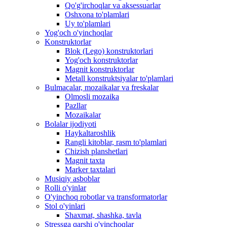
Qo'g'irchoqlar va aksessuarlar
Oshxona to'plamlari
Uy to'plamlari
Yog'och o'yinchoqlar
Konstruktorlar
Blok (Lego) konstruktorlari
Yog'och konstruktorlar
Magnit konstruktorlar
Metall konstruktsiyalar to'plamlari
Bulmacalar, mozaikalar va freskalar
Olmosli mozaika
Pazllar
Mozaikalar
Bolalar ijodiyoti
Haykaltaroshlik
Rangli kitoblar, rasm to'plamlari
Chizish planshetlari
Magnit taxta
Marker taxtalari
Musiqiy asboblar
Rolli o'yinlar
O'yinchoq robotlar va transformatorlar
Stol o'yinlari
Shaxmat, shashka, tavla
Stressga qarshi o'yinchoqlar