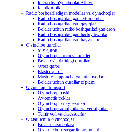
Interaktiv o'yinchoqlar Alfavit
Kubik rubik
Radio boshqariladigan modellar va o'yinchoqlar
Radio boshqariladigan avtomobillar
Radio boshqariladigan qayiqlar
Bolalar uchun radio boshqariladigan dron
Radio boshqariladigan harbiy texnika
Radio boshqariladigan hayvonlar
O'yinchoq qurollar
Suv quroli
O'yinchoq kamon va arbalet
Bolalar sharlaridagi qurollar
Orbiz quroli
Blaster quroli
Musiqiy to'pponcha va pulemyotlar
Bolalar uchun qurollar to'plami
O'yinchoqli transport
O'yinchoq mashina
Avtomatik treklar
O'yinchoq harbiy texnika
O'yinchoq samolyotlar va vertolyotlar
Temir yo'l va aksessuarlar
Qizlar uchun o'yinchoqlar
Bolalar kosmetikasi
Qizlar uchun zargarlik buyumlari