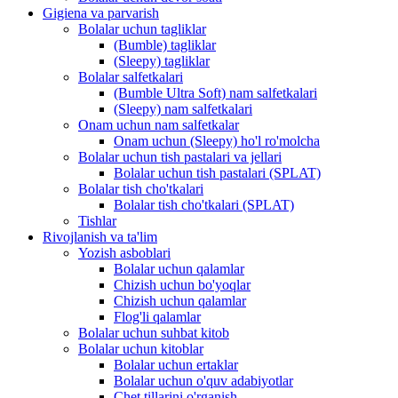
Gigiena va parvarish
Bolalar uchun tagliklar
(Bumble) tagliklar
(Sleepy) tagliklar
Bolalar salfetkalari
(Bumble Ultra Soft) nam salfetkalari
(Sleepy) nam salfetkalari
Onam uchun nam salfetkalar
Onam uchun (Sleepy) ho'l ro'molcha
Bolalar uchun tish pastalari va jellari
Bolalar uchun tish pastalari (SPLAT)
Bolalar tish cho'tkalari
Bolalar tish cho'tkalari (SPLAT)
Tishlar
Rivojlanish va ta'lim
Yozish asboblari
Bolalar uchun qalamlar
Chizish uchun bo'yoqlar
Chizish uchun qalamlar
Flog'li qalamlar
Bolalar uchun suhbat kitob
Bolalar uchun kitoblar
Bolalar uchun ertaklar
Bolalar uchun o'quv adabiyotlar
Chet tillarini o'rganish