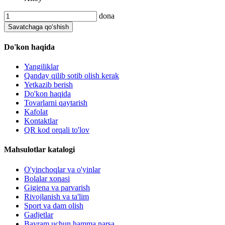
dona
Savatchaga qo‘shish
Do'kon haqida
Yangiliklar
Qanday qilib sotib olish kerak
Yetkazib berish
Do'kon haqida
Tovarlarni qaytarish
Kafolat
Kontaktlar
QR kod orqali to'lov
Mahsulotlar katalogi
O'yinchoqlar va o'yinlar
Bolalar xonasi
Gigiena va parvarish
Rivojlanish va ta'lim
Sport va dam olish
Gadjetlar
Bayram uchun hamma narsa