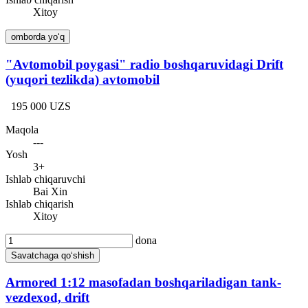
Xitoy
omborda yo‘q
"Avtomobil poygasi" radio boshqaruvidagi Drift
(yuqori tezlikda) avtomobil
195 000 UZS
Maqola
---
Yosh
3+
Ishlab chiqaruvchi
Bai Xin
Ishlab chiqarish
Xitoy
dona
Savatchaga qo‘shish
Armored 1:12 masofadan boshqariladigan tank-
vezdexod, drift