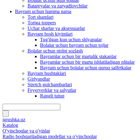
Bolalar uchun aqlli soatlar
Batareyalar va zaryadlovchilar
Bayram uchun hamma narsa
Tort shamlari
Tortga toppers
Uchar sharlar va aksessuarlar
Bayram bosh kiyimlari
Tug'ilgan kun uchun shlyapalar
Bolalar uchun bayram uchun tojlar
Bolalar uchun stolni sozlash
Bayramlar uchun bir martalik stakanlar
Bayramlar uchun bir marta ishlatiladigan plitalar
Bayram uchun bolalar uchun quruq salfetkalar
Bayram hushtaklari
Girlyandlar
Stretch gulchambarlari
Feyerverklar va salyutlar
Rangli tutun
igrushka.uz
Katalog
O'yinchoqlar va o'yinlar
Radio boshqariladigan modellar va o'yinchoqlar