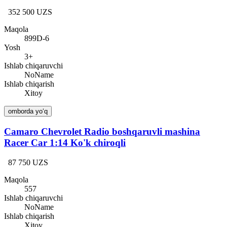
352 500 UZS
Maqola
899D-6
Yosh
3+
Ishlab chiqaruvchi
NoName
Ishlab chiqarish
Xitoy
omborda yo‘q
Camaro Chevrolet Radio boshqaruvli mashina
Racer Car 1:14 Ko'k chiroqli
87 750 UZS
Maqola
557
Ishlab chiqaruvchi
NoName
Ishlab chiqarish
Xitoy