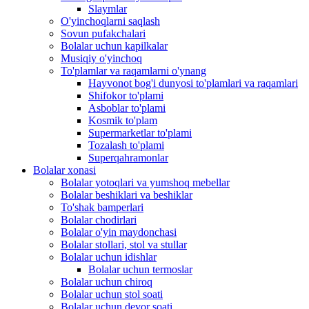
Slaymlar
O'yinchoqlarni saqlash
Sovun pufakchalari
Bolalar uchun kapilkalar
Musiqiy o'yinchoq
To'plamlar va raqamlarni o'ynang
Hayvonot bog'i dunyosi to'plamlari va raqamlari
Shifokor to'plami
Asboblar to'plami
Kosmik to'plam
Supermarketlar to'plami
Tozalash to'plami
Superqahramonlar
Bolalar xonasi
Bolalar yotoqlari va yumshoq mebellar
Bolalar beshiklari va beshiklar
To'shak bamperlari
Bolalar chodirlari
Bolalar o'yin maydonchasi
Bolalar stollari, stol va stullar
Bolalar uchun idishlar
Bolalar uchun termoslar
Bolalar uchun chiroq
Bolalar uchun stol soati
Bolalar uchun devor soati