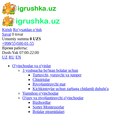
Kirish
Ro‘yxatdan o‘tish
Savat
0 tovar
Umumiy summa
0 UZS
+998(55)500-01-55
Время работы:
Dush-Yak 07:00-22:00
UZ
RU
EN
O'yinchoqlar va o'yinlar
3 yoshgacha bo'lgan bolalar uchun
Turtuvchi, yuruvchi va jumper
Chiqiriqlar
Rivojlantiruvchi mat
Kichkintoylar uchun zarbaga chidamli dubulg'a
Yumshoq o'yinchoqlar
O'quv va rivojlantiruvchi o'yinchoqlar
Bizibordlar
Sorter Montessorlar
Bolalar piramidalari