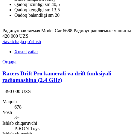
Qadoq uzunligi sm
40,5
Qadoq kengligi sm
13,5
Qadoq balandligi sm
20
Радиоуправляемая Model Car 6688 Радиоуправляемые машины
420 000 UZS
Savatchaga qo‘shish
Xususiyatlar
Orqaga
Racers Drift Pro kamerali va drift funksiyali
radiomashina (2.4 GHz)
390 000 UZS
Maqola
678
Yosh
8+
Ishlab chiqaruvchi
P-RON Toys
Ishlab chiqarish