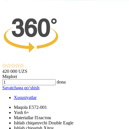
420 000 UZS
Miqdori
dona
Savatchaga qo‘shish
Xususiyatlar
Maqola
E572-001
Yosh
6+
Materiallar
Пластик
Ishlab chiqaruvchi
Double Eagle
Ishlab chiqarish
Xitoy