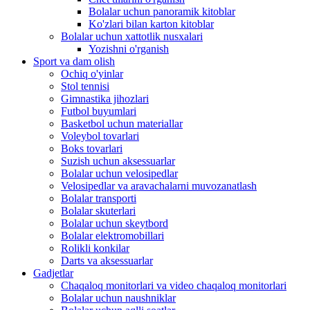
Bolalar uchun panoramik kitoblar
Ko'zlari bilan karton kitoblar
Bolalar uchun xattotlik nusxalari
Yozishni o'rganish
Sport va dam olish
Ochiq o'yinlar
Stol tennisi
Gimnastika jihozlari
Futbol buyumlari
Basketbol uchun materiallar
Voleybol tovarlari
Boks tovarlari
Suzish uchun aksessuarlar
Bolalar uchun velosipedlar
Velosipedlar va aravachalarni muvozanatlash
Bolalar transporti
Bolalar skuterlari
Bolalar uchun skeytbord
Bolalar elektromobillari
Rolikli konkilar
Darts va aksessuarlar
Gadjetlar
Chaqaloq monitorlari va video chaqaloq monitorlari
Bolalar uchun naushniklar