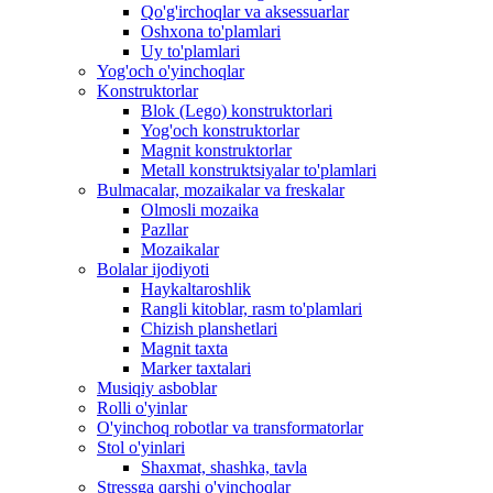
Qo'g'irchoqlar va aksessuarlar
Oshxona to'plamlari
Uy to'plamlari
Yog'och o'yinchoqlar
Konstruktorlar
Blok (Lego) konstruktorlari
Yog'och konstruktorlar
Magnit konstruktorlar
Metall konstruktsiyalar to'plamlari
Bulmacalar, mozaikalar va freskalar
Olmosli mozaika
Pazllar
Mozaikalar
Bolalar ijodiyoti
Haykaltaroshlik
Rangli kitoblar, rasm to'plamlari
Chizish planshetlari
Magnit taxta
Marker taxtalari
Musiqiy asboblar
Rolli o'yinlar
O'yinchoq robotlar va transformatorlar
Stol o'yinlari
Shaxmat, shashka, tavla
Stressga qarshi o'yinchoqlar