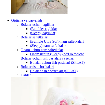
Gigiena va parvarish
Bolalar uchun tagliklar
(Bumble) tagliklar
(Sleepy) tagliklar
Bolalar salfetkalari
(Bumble Ultra Soft) nam salfetkalari
(Sleepy) nam salfetkalari
Onam uchun nam salfetkalar
Onam uchun (Sleepy) ho'l ro'molcha
Bolalar uchun tish pastalari va jellari
Bolalar uchun tish pastalari (SPLAT)
Bolalar tish cho'tkalari
Bolalar tish cho'tkalari (SPLAT)
Tishlar