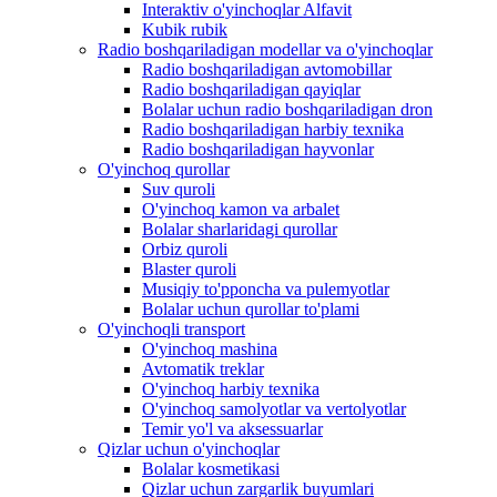
Interaktiv o'yinchoqlar Alfavit
Kubik rubik
Radio boshqariladigan modellar va o'yinchoqlar
Radio boshqariladigan avtomobillar
Radio boshqariladigan qayiqlar
Bolalar uchun radio boshqariladigan dron
Radio boshqariladigan harbiy texnika
Radio boshqariladigan hayvonlar
O'yinchoq qurollar
Suv quroli
O'yinchoq kamon va arbalet
Bolalar sharlaridagi qurollar
Orbiz quroli
Blaster quroli
Musiqiy to'pponcha va pulemyotlar
Bolalar uchun qurollar to'plami
O'yinchoqli transport
O'yinchoq mashina
Avtomatik treklar
O'yinchoq harbiy texnika
O'yinchoq samolyotlar va vertolyotlar
Temir yo'l va aksessuarlar
Qizlar uchun o'yinchoqlar
Bolalar kosmetikasi
Qizlar uchun zargarlik buyumlari