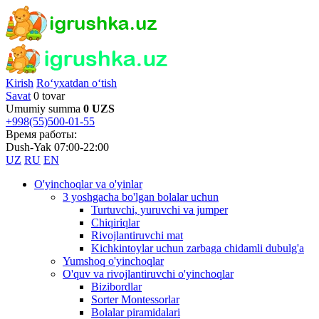
Kirish
Ro‘yxatdan o‘tish
Savat
0 tovar
Umumiy summa
0 UZS
+998(55)500-01-55
Время работы:
Dush-Yak 07:00-22:00
UZ
RU
EN
O'yinchoqlar va o'yinlar
3 yoshgacha bo'lgan bolalar uchun
Turtuvchi, yuruvchi va jumper
Chiqiriqlar
Rivojlantiruvchi mat
Kichkintoylar uchun zarbaga chidamli dubulg'a
Yumshoq o'yinchoqlar
O'quv va rivojlantiruvchi o'yinchoqlar
Bizibordlar
Sorter Montessorlar
Bolalar piramidalari