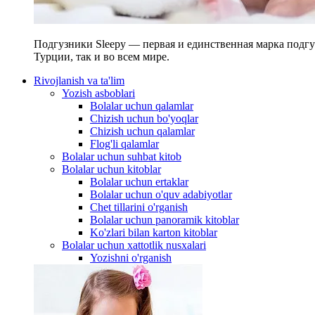
Подгузники Sleepy — первая и единственная марка подгу
Турции, так и во всем мире.
Rivojlanish va ta'lim
Yozish asboblari
Bolalar uchun qalamlar
Chizish uchun bo'yoqlar
Chizish uchun qalamlar
Flog'li qalamlar
Bolalar uchun suhbat kitob
Bolalar uchun kitoblar
Bolalar uchun ertaklar
Bolalar uchun o'quv adabiyotlar
Chet tillarini o'rganish
Bolalar uchun panoramik kitoblar
Ko'zlari bilan karton kitoblar
Bolalar uchun xattotlik nusxalari
Yozishni o'rganish