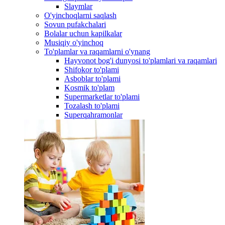
Slaymlar
O'yinchoqlarni saqlash
Sovun pufakchalari
Bolalar uchun kapilkalar
Musiqiy o'yinchoq
To'plamlar va raqamlarni o'ynang
Hayvonot bog'i dunyosi to'plamlari va raqamlari
Shifokor to'plami
Asboblar to'plami
Kosmik to'plam
Supermarketlar to'plami
Tozalash to'plami
Superqahramonlar