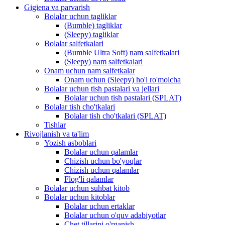
Gigiena va parvarish
Bolalar uchun tagliklar
(Bumble) tagliklar
(Sleepy) tagliklar
Bolalar salfetkalari
(Bumble Ultra Soft) nam salfetkalari
(Sleepy) nam salfetkalari
Onam uchun nam salfetkalar
Onam uchun (Sleepy) ho'l ro'molcha
Bolalar uchun tish pastalari va jellari
Bolalar uchun tish pastalari (SPLAT)
Bolalar tish cho'tkalari
Bolalar tish cho'tkalari (SPLAT)
Tishlar
Rivojlanish va ta'lim
Yozish asboblari
Bolalar uchun qalamlar
Chizish uchun bo'yoqlar
Chizish uchun qalamlar
Flog'li qalamlar
Bolalar uchun suhbat kitob
Bolalar uchun kitoblar
Bolalar uchun ertaklar
Bolalar uchun o'quv adabiyotlar
Chet tillarini o'rganish