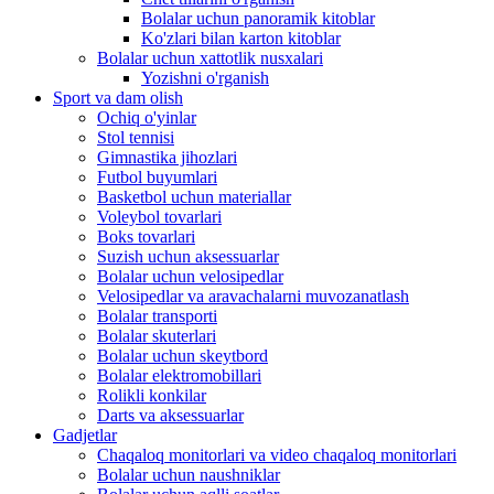
Bolalar uchun panoramik kitoblar
Ko'zlari bilan karton kitoblar
Bolalar uchun xattotlik nusxalari
Yozishni o'rganish
Sport va dam olish
Ochiq o'yinlar
Stol tennisi
Gimnastika jihozlari
Futbol buyumlari
Basketbol uchun materiallar
Voleybol tovarlari
Boks tovarlari
Suzish uchun aksessuarlar
Bolalar uchun velosipedlar
Velosipedlar va aravachalarni muvozanatlash
Bolalar transporti
Bolalar skuterlari
Bolalar uchun skeytbord
Bolalar elektromobillari
Rolikli konkilar
Darts va aksessuarlar
Gadjetlar
Chaqaloq monitorlari va video chaqaloq monitorlari
Bolalar uchun naushniklar