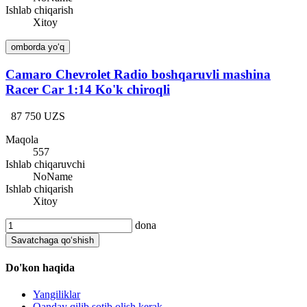
Ishlab chiqarish
Xitoy
omborda yo‘q
Camaro Chevrolet Radio boshqaruvli mashina
Racer Car 1:14 Ko'k chiroqli
87 750 UZS
Maqola
557
Ishlab chiqaruvchi
NoName
Ishlab chiqarish
Xitoy
dona
Savatchaga qo‘shish
Do'kon haqida
Yangiliklar
Qanday qilib sotib olish kerak