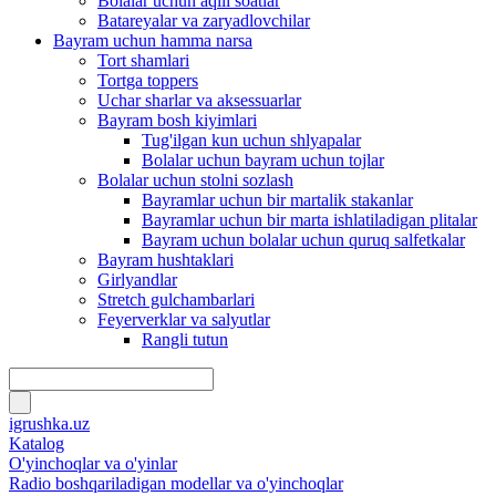
Bolalar uchun aqlli soatlar
Batareyalar va zaryadlovchilar
Bayram uchun hamma narsa
Tort shamlari
Tortga toppers
Uchar sharlar va aksessuarlar
Bayram bosh kiyimlari
Tug'ilgan kun uchun shlyapalar
Bolalar uchun bayram uchun tojlar
Bolalar uchun stolni sozlash
Bayramlar uchun bir martalik stakanlar
Bayramlar uchun bir marta ishlatiladigan plitalar
Bayram uchun bolalar uchun quruq salfetkalar
Bayram hushtaklari
Girlyandlar
Stretch gulchambarlari
Feyerverklar va salyutlar
Rangli tutun
igrushka.uz
Katalog
O'yinchoqlar va o'yinlar
Radio boshqariladigan modellar va o'yinchoqlar