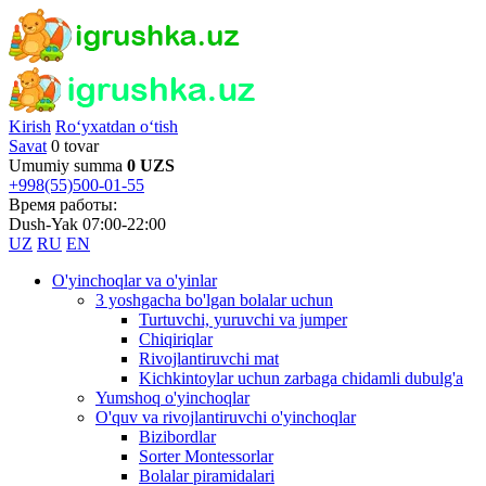
Kirish
Ro‘yxatdan o‘tish
Savat
0 tovar
Umumiy summa
0 UZS
+998(55)500-01-55
Время работы:
Dush-Yak 07:00-22:00
UZ
RU
EN
O'yinchoqlar va o'yinlar
3 yoshgacha bo'lgan bolalar uchun
Turtuvchi, yuruvchi va jumper
Chiqiriqlar
Rivojlantiruvchi mat
Kichkintoylar uchun zarbaga chidamli dubulg'a
Yumshoq o'yinchoqlar
O'quv va rivojlantiruvchi o'yinchoqlar
Bizibordlar
Sorter Montessorlar
Bolalar piramidalari