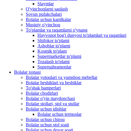
Slaymlar
O'yinchoqlarni saqlash
Sovun pufakchalari
Bolalar uchun kapilkalar
Musiqiy o'yinchoq
To'plamlar va raqamlarni o'ynang
Hayvonot bog'i dunyosi to'plamlari va raqamlari
Shifokor to'plami
Asboblar to'plami
Kosmik to'plam
Supermarketlar to'plami
Tozalash to'plami
Superqahramonlar
Bolalar xonasi
Bolalar yotoqlari va yumshoq mebellar
Bolalar beshiklari va beshiklar
To'shak bamperlari
Bolalar chodirlari
Bolalar o'yin maydonchasi
Bolalar stollari, stol va stullar
Bolalar uchun idishlar
Bolalar uchun termoslar
Bolalar uchun chiroq
Bolalar uchun stol soati
Bolalar uchun devor soati