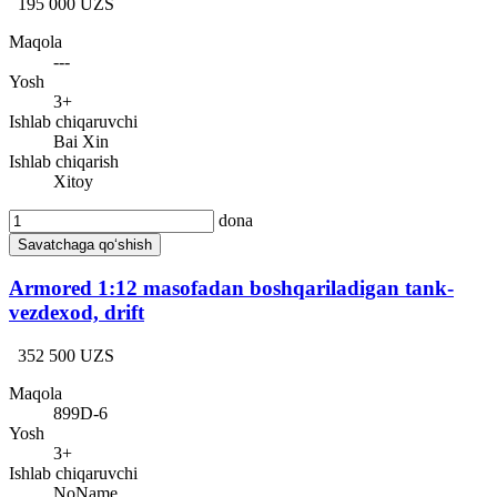
195 000 UZS
Maqola
---
Yosh
3+
Ishlab chiqaruvchi
Bai Xin
Ishlab chiqarish
Xitoy
dona
Savatchaga qo‘shish
Armored 1:12 masofadan boshqariladigan tank-
vezdexod, drift
352 500 UZS
Maqola
899D-6
Yosh
3+
Ishlab chiqaruvchi
NoName