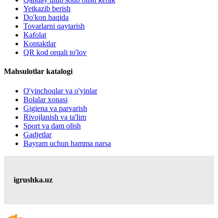
Yetkazib berish
Do'kon haqida
Tovarlarni qaytarish
Kafolat
Kontaktlar
QR kod orqali to'lov
Mahsulotlar katalogi
O'yinchoqlar va o'yinlar
Bolalar xonasi
Gigiena va parvarish
Rivojlanish va ta'lim
Sport va dam olish
Gadjetlar
Bayram uchun hamma narsa
igrushka.uz