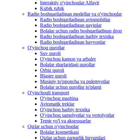
Interaktiv o'yinchoqlar Alfavit
Kubik rubik
Radio boshqariladigan modellar va o'yinchoqlar
Radio boshqariladigan avtomobillar
Radio boshqariladigan qayiqlar
Bolalar uchun radio boshqariladigan dron
Radio boshqariladigan harbiy texnika
Radio boshqariladigan hayvonlar
O'yinchoq qurollar
Suv quroli
O'yinchoq kamon va arbalet
Bolalar sharlaridagi qurollar
Orbiz quroli
Blaster quroli
Musiqiy to'pponcha va pulemyotlar
Bolalar uchun qurollar to'plami
O'yinchoqli transport
O'yinchoq mashina
Avtomatik treklar
O'yinchoq harbiy texnika
O'yinchoq samolyotlar va vertolyotlar
Temir yo'l va aksessuarlar
Qizlar uchun o'yinchoqlar
Bolalar kosmetikasi
Qizlar uchun zargarlik buyumlari