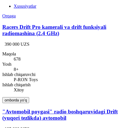
Xususiyatlar
Orqaga
Racers Drift Pro kamerali va drift funksiyali
radiomashina (2.4 GHz)
390 000 UZS
Maqola
678
Yosh
8+
Ishlab chiqaruvchi
P-RON Toys
Ishlab chiqarish
Xitoy
omborda yo‘q
"Avtomobil poygasi" radio boshqaruvidagi Drift
(yuqori tezlikda) avtomobil