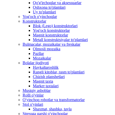
Qo'g'irchoqlar va aksessuarlar
Oshxona to'plamlari
Uy to'plamlari
Yog'och o'yinchoqlar
Konstruktorlar
Blok (Lego) konstruktorlari
Yog'och konstruktorlar
Magnit konstruktorlar
Metall konstruktsiyalar to'plamlari
Bulmacalar, mozaikalar va freskalar
Olmosli mozaika
Pazllar
Mozaikalar
Bolalar ijodiyoti
Haykaltaroshlik
Rangli kitoblar, rasm to'plamlari
Chizish planshetlari
Magnit taxta
Marker taxtalari
Musiqiy asboblar
Rolli o'yinlar
O'yinchoq robotlar va transformatorlar
Stol o'yinlari
Shaxmat, shashka, tavla
Stressga qarshi o'yinchoqlar