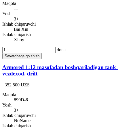
Maqola
---
Yosh
3+
Ishlab chiqaruvchi
Bai Xin
Ishlab chiqarish
Xitoy
dona
Savatchaga qo‘shish
Armored 1:12 masofadan boshqariladigan tank-
vezdexod, drift
352 500 UZS
Maqola
899D-6
Yosh
3+
Ishlab chiqaruvchi
NoName
Ishlab chiqarish