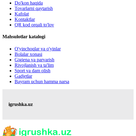
Do'kon haqida
Tovarlarni qaytarish
Kafolat
Kontaktlar
QR kod orqali to'lov
Mahsulotlar katalogi
O'yinchoqlar va o'yinlar
Bolalar xonasi
Gigiena va parvarish
Rivojlanish va ta'lim
Sport va dam olish
Gadjetlar
Bayram uchun hamma narsa
igrushka.uz