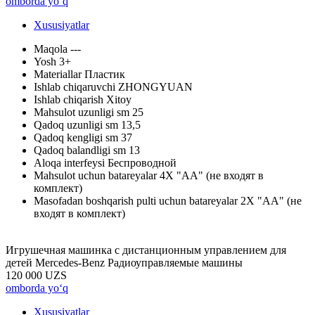
omborda yo‘q
Xususiyatlar
Maqola
---
Yosh
3+
Materiallar
Пластик
Ishlab chiqaruvchi
ZHONGYUAN
Ishlab chiqarish
Xitoy
Mahsulot uzunligi sm
25
Qadoq uzunligi sm
13,5
Qadoq kengligi sm
37
Qadoq balandligi sm
13
Aloqa interfeysi
Беспроводной
Mahsulot uchun batareyalar
4X "АА" (не входят в
комплект)
Masofadan boshqarish pulti uchun batareyalar
2X "АА" (не
входят в комплект)
Игрушечная машинка с дистанционным управлением для
детей Mercedes-Benz Радиоуправляемые машины
120 000 UZS
omborda yo‘q
Xususiyatlar