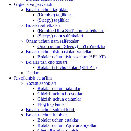
Gigiena va parvarish
Bolalar uchun tagliklar
(Bumble) tagliklar
(Sleepy) tagliklar
Bolalar salfetkalari
(Bumble Ultra Soft) nam salfetkalari
(Sleepy) nam salfetkalari
Onam uchun nam salfetkalar
Onam uchun (Sleepy) ho'l ro'molcha
Bolalar uchun tish pastalari va jellari
Bolalar uchun tish pastalari (SPLAT)
Bolalar tish cho'tkalari
Bolalar tish cho'tkalari (SPLAT)
Tishlar
Rivojlanish va ta'lim
Yozish asboblari
Bolalar uchun qalamlar
Chizish uchun bo'yoqlar
Chizish uchun qalamlar
Flog'li qalamlar
Bolalar uchun suhbat kitob
Bolalar uchun kitoblar
Bolalar uchun ertaklar
Bolalar uchun o'quv adabiyotlar
Chet tillarini o'rganish