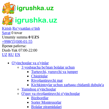
Kirish
Ro‘yxatdan o‘tish
Savat
0 tovar
Umumiy summa
0 UZS
+998(55)500-01-55
Время работы:
Dush-Yak 07:00-22:00
UZ
RU
EN
O'yinchoqlar va o'yinlar
3 yoshgacha bo'lgan bolalar uchun
Turtuvchi, yuruvchi va jumper
Chiqiriqlar
Rivojlantiruvchi mat
Kichkintoylar uchun zarbaga chidamli dubulg'a
Yumshoq o'yinchoqlar
O'quv va rivojlantiruvchi o'yinchoqlar
Bizibordlar
Sorter Montessorlar
Bolalar piramidalari