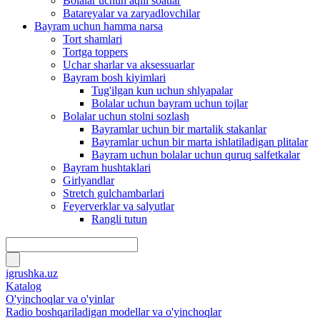
Bolalar uchun aqlli soatlar
Batareyalar va zaryadlovchilar
Bayram uchun hamma narsa
Tort shamlari
Tortga toppers
Uchar sharlar va aksessuarlar
Bayram bosh kiyimlari
Tug'ilgan kun uchun shlyapalar
Bolalar uchun bayram uchun tojlar
Bolalar uchun stolni sozlash
Bayramlar uchun bir martalik stakanlar
Bayramlar uchun bir marta ishlatiladigan plitalar
Bayram uchun bolalar uchun quruq salfetkalar
Bayram hushtaklari
Girlyandlar
Stretch gulchambarlari
Feyerverklar va salyutlar
Rangli tutun
igrushka.uz
Katalog
O'yinchoqlar va o'yinlar
Radio boshqariladigan modellar va o'yinchoqlar