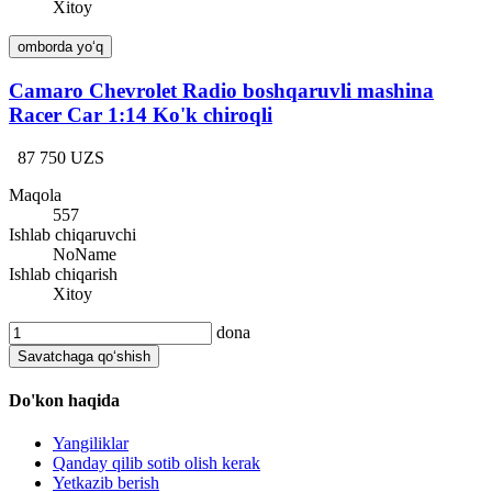
Xitoy
omborda yo‘q
Camaro Chevrolet Radio boshqaruvli mashina
Racer Car 1:14 Ko'k chiroqli
87 750 UZS
Maqola
557
Ishlab chiqaruvchi
NoName
Ishlab chiqarish
Xitoy
dona
Savatchaga qo‘shish
Do'kon haqida
Yangiliklar
Qanday qilib sotib olish kerak
Yetkazib berish