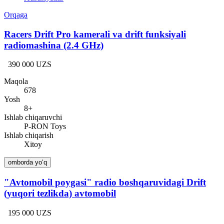
Orqaga
Racers Drift Pro kamerali va drift funksiyali
radiomashina (2.4 GHz)
390 000 UZS
Maqola
678
Yosh
8+
Ishlab chiqaruvchi
P-RON Toys
Ishlab chiqarish
Xitoy
omborda yo‘q
"Avtomobil poygasi" radio boshqaruvidagi Drift
(yuqori tezlikda) avtomobil
195 000 UZS