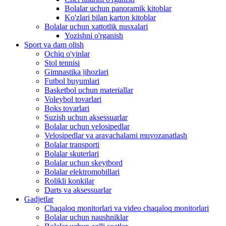
Bolalar uchun panoramik kitoblar
Ko'zlari bilan karton kitoblar
Bolalar uchun xattotlik nusxalari
Yozishni o'rganish
Sport va dam olish
Ochiq o'yinlar
Stol tennisi
Gimnastika jihozlari
Futbol buyumlari
Basketbol uchun materiallar
Voleybol tovarlari
Boks tovarlari
Suzish uchun aksessuarlar
Bolalar uchun velosipedlar
Velosipedlar va aravachalarni muvozanatlash
Bolalar transporti
Bolalar skuterlari
Bolalar uchun skeytbord
Bolalar elektromobillari
Rolikli konkilar
Darts va aksessuarlar
Gadjetlar
Chaqaloq monitorlari va video chaqaloq monitorlari
Bolalar uchun naushniklar