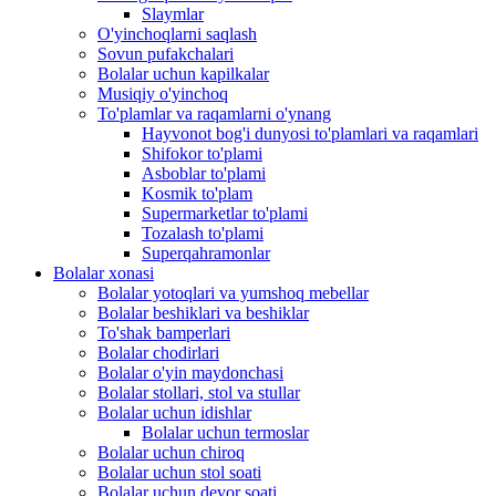
Slaymlar
O'yinchoqlarni saqlash
Sovun pufakchalari
Bolalar uchun kapilkalar
Musiqiy o'yinchoq
To'plamlar va raqamlarni o'ynang
Hayvonot bog'i dunyosi to'plamlari va raqamlari
Shifokor to'plami
Asboblar to'plami
Kosmik to'plam
Supermarketlar to'plami
Tozalash to'plami
Superqahramonlar
Bolalar xonasi
Bolalar yotoqlari va yumshoq mebellar
Bolalar beshiklari va beshiklar
To'shak bamperlari
Bolalar chodirlari
Bolalar o'yin maydonchasi
Bolalar stollari, stol va stullar
Bolalar uchun idishlar
Bolalar uchun termoslar
Bolalar uchun chiroq
Bolalar uchun stol soati
Bolalar uchun devor soati