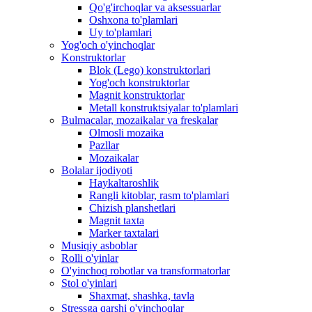
Qo'g'irchoqlar va aksessuarlar
Oshxona to'plamlari
Uy to'plamlari
Yog'och o'yinchoqlar
Konstruktorlar
Blok (Lego) konstruktorlari
Yog'och konstruktorlar
Magnit konstruktorlar
Metall konstruktsiyalar to'plamlari
Bulmacalar, mozaikalar va freskalar
Olmosli mozaika
Pazllar
Mozaikalar
Bolalar ijodiyoti
Haykaltaroshlik
Rangli kitoblar, rasm to'plamlari
Chizish planshetlari
Magnit taxta
Marker taxtalari
Musiqiy asboblar
Rolli o'yinlar
O'yinchoq robotlar va transformatorlar
Stol o'yinlari
Shaxmat, shashka, tavla
Stressga qarshi o'yinchoqlar