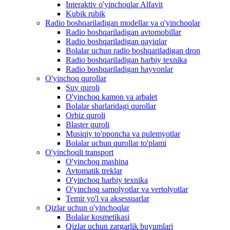
Interaktiv o'yinchoqlar Alfavit
Kubik rubik
Radio boshqariladigan modellar va o'yinchoqlar
Radio boshqariladigan avtomobillar
Radio boshqariladigan qayiqlar
Bolalar uchun radio boshqariladigan dron
Radio boshqariladigan harbiy texnika
Radio boshqariladigan hayvonlar
O'yinchoq qurollar
Suv quroli
O'yinchoq kamon va arbalet
Bolalar sharlaridagi qurollar
Orbiz quroli
Blaster quroli
Musiqiy to'pponcha va pulemyotlar
Bolalar uchun qurollar to'plami
O'yinchoqli transport
O'yinchoq mashina
Avtomatik treklar
O'yinchoq harbiy texnika
O'yinchoq samolyotlar va vertolyotlar
Temir yo'l va aksessuarlar
Qizlar uchun o'yinchoqlar
Bolalar kosmetikasi
Qizlar uchun zargarlik buyumlari