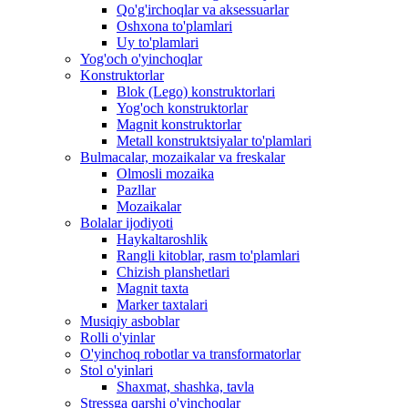
Qo'g'irchoqlar va aksessuarlar
Oshxona to'plamlari
Uy to'plamlari
Yog'och o'yinchoqlar
Konstruktorlar
Blok (Lego) konstruktorlari
Yog'och konstruktorlar
Magnit konstruktorlar
Metall konstruktsiyalar to'plamlari
Bulmacalar, mozaikalar va freskalar
Olmosli mozaika
Pazllar
Mozaikalar
Bolalar ijodiyoti
Haykaltaroshlik
Rangli kitoblar, rasm to'plamlari
Chizish planshetlari
Magnit taxta
Marker taxtalari
Musiqiy asboblar
Rolli o'yinlar
O'yinchoq robotlar va transformatorlar
Stol o'yinlari
Shaxmat, shashka, tavla
Stressga qarshi o'yinchoqlar