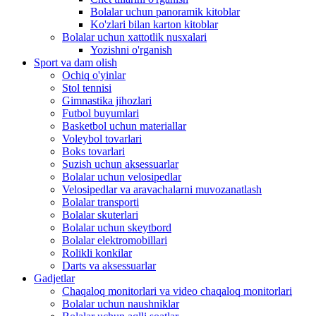
Bolalar uchun panoramik kitoblar
Ko'zlari bilan karton kitoblar
Bolalar uchun xattotlik nusxalari
Yozishni o'rganish
Sport va dam olish
Ochiq o'yinlar
Stol tennisi
Gimnastika jihozlari
Futbol buyumlari
Basketbol uchun materiallar
Voleybol tovarlari
Boks tovarlari
Suzish uchun aksessuarlar
Bolalar uchun velosipedlar
Velosipedlar va aravachalarni muvozanatlash
Bolalar transporti
Bolalar skuterlari
Bolalar uchun skeytbord
Bolalar elektromobillari
Rolikli konkilar
Darts va aksessuarlar
Gadjetlar
Chaqaloq monitorlari va video chaqaloq monitorlari
Bolalar uchun naushniklar