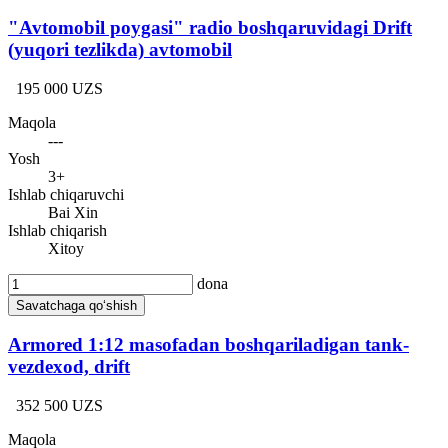
"Avtomobil poygasi" radio boshqaruvidagi Drift
(yuqori tezlikda) avtomobil
195 000 UZS
Maqola
---
Yosh
3+
Ishlab chiqaruvchi
Bai Xin
Ishlab chiqarish
Xitoy
dona
Savatchaga qo‘shish
Armored 1:12 masofadan boshqariladigan tank-
vezdexod, drift
352 500 UZS
Maqola