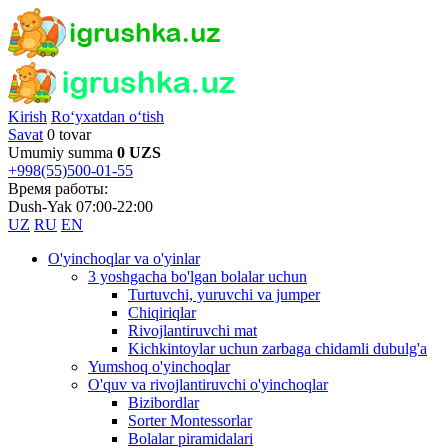
Kirish
Ro‘yxatdan o‘tish
Savat
0 tovar
Umumiy summa
0 UZS
+998(55)500-01-55
Время работы:
Dush-Yak 07:00-22:00
UZ
RU
EN
O'yinchoqlar va o'yinlar
3 yoshgacha bo'lgan bolalar uchun
Turtuvchi, yuruvchi va jumper
Chiqiriqlar
Rivojlantiruvchi mat
Kichkintoylar uchun zarbaga chidamli dubulg'a
Yumshoq o'yinchoqlar
O'quv va rivojlantiruvchi o'yinchoqlar
Bizibordlar
Sorter Montessorlar
Bolalar piramidalari