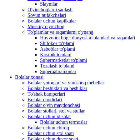
Slaymlar
O'yinchoqlarni saqlash
Sovun pufakchalari
Bolalar uchun kapilkalar
Musiqiy o'yinchoq
To'plamlar va raqamlarni o'ynang
Hayvonot bog'i dunyosi to'plamlari va raqamlari
Shifokor to'plami
Asboblar to'plami
Kosmik to'plam
Supermarketlar to'plami
Tozalash to'plami
Superqahramonlar
Bolalar xonasi
Bolalar yotoqlari va yumshoq mebellar
Bolalar beshiklari va beshiklar
To'shak bamperlari
Bolalar chodirlari
Bolalar o'yin maydonchasi
Bolalar stollari, stol va stullar
Bolalar uchun idishlar
Bolalar uchun termoslar
Bolalar uchun chiroq
Bolalar uchun stol soati
Bolalar uchun devor soati