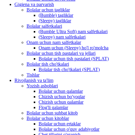
Gigiena va parvarish
Bolalar uchun tagliklar
(Bumble) tagliklar
(Sleepy) tagliklar
Bolalar salfetkalari
(Bumble Ultra Soft) nam salfetkalari
(Sleepy) nam salfetkalari
Onam uchun nam salfetkalar
Onam uchun (Sleepy) ho'l ro'molcha
Bolalar uchun tish pastalari va jellari
Bolalar uchun tish pastalari (SPLAT)
Bolalar tish cho'tkalari
Bolalar tish cho'tkalari (SPLAT)
Tishlar
Rivojlanish va ta'lim
Yozish asboblari
Bolalar uchun qalamlar
Chizish uchun bo'yoqlar
Chizish uchun qalamlar
Flog'li qalamlar
Bolalar uchun suhbat kitob
Bolalar uchun kitoblar
Bolalar uchun ertaklar
Bolalar uchun o'quv adabiyotlar
Chet tillarini o'rganish