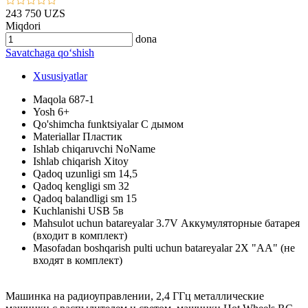
243 750 UZS
Miqdori
dona
Savatchaga qo‘shish
Xususiyatlar
Maqola
687-1
Yosh
6+
Qo'shimcha funktsiyalar
C дымом
Materiallar
Пластик
Ishlab chiqaruvchi
NoName
Ishlab chiqarish
Xitoy
Qadoq uzunligi sm
14,5
Qadoq kengligi sm
32
Qadoq balandligi sm
15
Kuchlanishi
USB 5в
Mahsulot uchun batareyalar
3.7V Аккумуляторные батарея
(входит в комплект)
Masofadan boshqarish pulti uchun batareyalar
2X "АА" (не
входят в комплект)
Машинка на радиоуправлении, 2,4 ГГц металлические