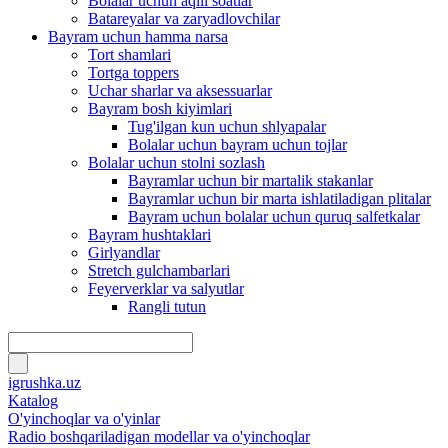
Bolalar uchun aqlli soatlar
Batareyalar va zaryadlovchilar
Bayram uchun hamma narsa
Tort shamlari
Tortga toppers
Uchar sharlar va aksessuarlar
Bayram bosh kiyimlari
Tug'ilgan kun uchun shlyapalar
Bolalar uchun bayram uchun tojlar
Bolalar uchun stolni sozlash
Bayramlar uchun bir martalik stakanlar
Bayramlar uchun bir marta ishlatiladigan plitalar
Bayram uchun bolalar uchun quruq salfetkalar
Bayram hushtaklari
Girlyandlar
Stretch gulchambarlari
Feyerverklar va salyutlar
Rangli tutun
igrushka.uz
Katalog
O'yinchoqlar va o'yinlar
Radio boshqariladigan modellar va o'yinchoqlar