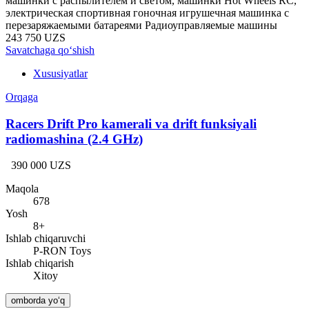
машинки с распылителем и светом, машинки Hot Wheels RC,
электрическая спортивная гоночная игрушечная машинка с
перезаряжаемыми батареями Радиоуправляемые машины
243 750 UZS
Savatchaga qo‘shish
Xususiyatlar
Orqaga
Racers Drift Pro kamerali va drift funksiyali
radiomashina (2.4 GHz)
390 000 UZS
Maqola
678
Yosh
8+
Ishlab chiqaruvchi
P-RON Toys
Ishlab chiqarish
Xitoy
omborda yo‘q