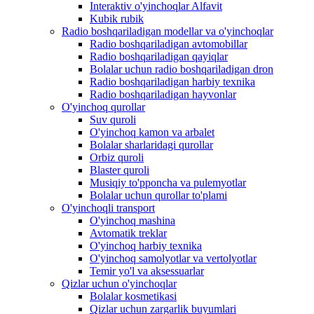
Interaktiv o'yinchoqlar Alfavit
Kubik rubik
Radio boshqariladigan modellar va o'yinchoqlar
Radio boshqariladigan avtomobillar
Radio boshqariladigan qayiqlar
Bolalar uchun radio boshqariladigan dron
Radio boshqariladigan harbiy texnika
Radio boshqariladigan hayvonlar
O'yinchoq qurollar
Suv quroli
O'yinchoq kamon va arbalet
Bolalar sharlaridagi qurollar
Orbiz quroli
Blaster quroli
Musiqiy to'pponcha va pulemyotlar
Bolalar uchun qurollar to'plami
O'yinchoqli transport
O'yinchoq mashina
Avtomatik treklar
O'yinchoq harbiy texnika
O'yinchoq samolyotlar va vertolyotlar
Temir yo'l va aksessuarlar
Qizlar uchun o'yinchoqlar
Bolalar kosmetikasi
Qizlar uchun zargarlik buyumlari