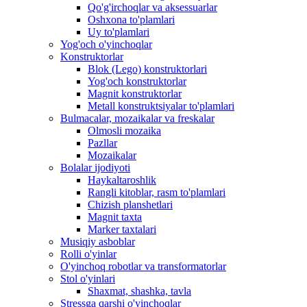
Qo'g'irchoqlar va aksessuarlar
Oshxona to'plamlari
Uy to'plamlari
Yog'och o'yinchoqlar
Konstruktorlar
Blok (Lego) konstruktorlari
Yog'och konstruktorlar
Magnit konstruktorlar
Metall konstruktsiyalar to'plamlari
Bulmacalar, mozaikalar va freskalar
Olmosli mozaika
Pazllar
Mozaikalar
Bolalar ijodiyoti
Haykaltaroshlik
Rangli kitoblar, rasm to'plamlari
Chizish planshetlari
Magnit taxta
Marker taxtalari
Musiqiy asboblar
Rolli o'yinlar
O'yinchoq robotlar va transformatorlar
Stol o'yinlari
Shaxmat, shashka, tavla
Stressga qarshi o'yinchoqlar