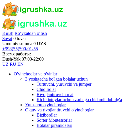
Kirish
Ro‘yxatdan o‘tish
Savat
0 tovar
Umumiy summa
0 UZS
+998(55)500-01-55
Время работы:
Dush-Yak 07:00-22:00
UZ
RU
EN
O'yinchoqlar va o'yinlar
3 yoshgacha bo'lgan bolalar uchun
Turtuvchi, yuruvchi va jumper
Chiqiriqlar
Rivojlantiruvchi mat
Kichkintoylar uchun zarbaga chidamli dubulg'a
Yumshoq o'yinchoqlar
O'quv va rivojlantiruvchi o'yinchoqlar
Bizibordlar
Sorter Montessorlar
Bolalar piramidalari