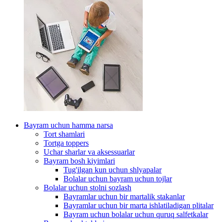
Bayram uchun hamma narsa
Tort shamlari
Tortga toppers
Uchar sharlar va aksessuarlar
Bayram bosh kiyimlari
Tug'ilgan kun uchun shlyapalar
Bolalar uchun bayram uchun tojlar
Bolalar uchun stolni sozlash
Bayramlar uchun bir martalik stakanlar
Bayramlar uchun bir marta ishlatiladigan plitalar
Bayram uchun bolalar uchun quruq salfetkalar