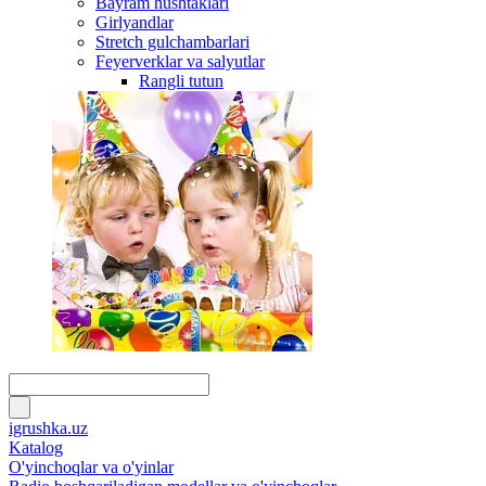
Bayram hushtaklari
Girlyandlar
Stretch gulchambarlari
Feyerverklar va salyutlar
Rangli tutun
igrushka.uz
Katalog
O'yinchoqlar va o'yinlar