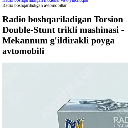
Radio boshqariladigan modellar va o'yinchoqlar
Radio boshqariladigan avtomobillar
Radio boshqariladigan Torsion
Double-Stunt trikli mashinasi -
Mekannum g'ildirakli poyga
avtomobili