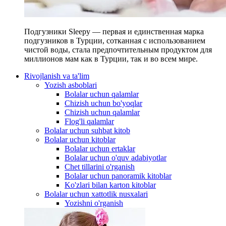
Подгузники Sleepy — первая и единственная марка
подгузников в Турции, сотканная с использованием
чистой воды, стала предпочтительным продуктом для
миллионов мам как в Турции, так и во всем мире.
Rivojlanish va ta'lim
Yozish asboblari
Bolalar uchun qalamlar
Chizish uchun bo'yoqlar
Chizish uchun qalamlar
Flog'li qalamlar
Bolalar uchun suhbat kitob
Bolalar uchun kitoblar
Bolalar uchun ertaklar
Bolalar uchun o'quv adabiyotlar
Chet tillarini o'rganish
Bolalar uchun panoramik kitoblar
Ko'zlari bilan karton kitoblar
Bolalar uchun xattotlik nusxalari
Yozishni o'rganish