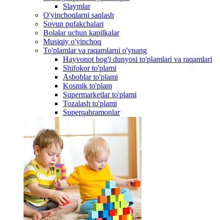
Slaymlar
O'yinchoqlarni saqlash
Sovun pufakchalari
Bolalar uchun kapilkalar
Musiqiy o'yinchoq
To'plamlar va raqamlarni o'ynang
Hayvonot bog'i dunyosi to'plamlari va raqamlari
Shifokor to'plami
Asboblar to'plami
Kosmik to'plam
Supermarketlar to'plami
Tozalash to'plami
Superqahramonlar