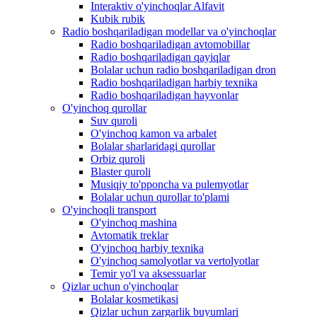
Interaktiv o'yinchoqlar Alfavit
Kubik rubik
Radio boshqariladigan modellar va o'yinchoqlar
Radio boshqariladigan avtomobillar
Radio boshqariladigan qayiqlar
Bolalar uchun radio boshqariladigan dron
Radio boshqariladigan harbiy texnika
Radio boshqariladigan hayvonlar
O'yinchoq qurollar
Suv quroli
O'yinchoq kamon va arbalet
Bolalar sharlaridagi qurollar
Orbiz quroli
Blaster quroli
Musiqiy to'pponcha va pulemyotlar
Bolalar uchun qurollar to'plami
O'yinchoqli transport
O'yinchoq mashina
Avtomatik treklar
O'yinchoq harbiy texnika
O'yinchoq samolyotlar va vertolyotlar
Temir yo'l va aksessuarlar
Qizlar uchun o'yinchoqlar
Bolalar kosmetikasi
Qizlar uchun zargarlik buyumlari