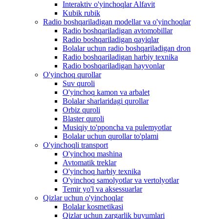
Interaktiv o'yinchoqlar Alfavit
Kubik rubik
Radio boshqariladigan modellar va o'yinchoqlar
Radio boshqariladigan avtomobillar
Radio boshqariladigan qayiqlar
Bolalar uchun radio boshqariladigan dron
Radio boshqariladigan harbiy texnika
Radio boshqariladigan hayvonlar
O'yinchoq qurollar
Suv quroli
O'yinchoq kamon va arbalet
Bolalar sharlaridagi qurollar
Orbiz quroli
Blaster quroli
Musiqiy to'pponcha va pulemyotlar
Bolalar uchun qurollar to'plami
O'yinchoqli transport
O'yinchoq mashina
Avtomatik treklar
O'yinchoq harbiy texnika
O'yinchoq samolyotlar va vertolyotlar
Temir yo'l va aksessuarlar
Qizlar uchun o'yinchoqlar
Bolalar kosmetikasi
Qizlar uchun zargarlik buyumlari