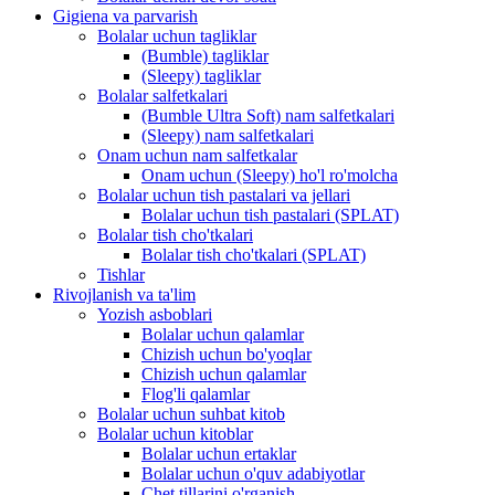
Gigiena va parvarish
Bolalar uchun tagliklar
(Bumble) tagliklar
(Sleepy) tagliklar
Bolalar salfetkalari
(Bumble Ultra Soft) nam salfetkalari
(Sleepy) nam salfetkalari
Onam uchun nam salfetkalar
Onam uchun (Sleepy) ho'l ro'molcha
Bolalar uchun tish pastalari va jellari
Bolalar uchun tish pastalari (SPLAT)
Bolalar tish cho'tkalari
Bolalar tish cho'tkalari (SPLAT)
Tishlar
Rivojlanish va ta'lim
Yozish asboblari
Bolalar uchun qalamlar
Chizish uchun bo'yoqlar
Chizish uchun qalamlar
Flog'li qalamlar
Bolalar uchun suhbat kitob
Bolalar uchun kitoblar
Bolalar uchun ertaklar
Bolalar uchun o'quv adabiyotlar
Chet tillarini o'rganish