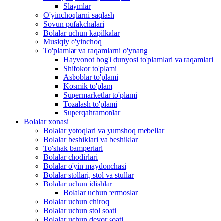
Slaymlar
O'yinchoqlarni saqlash
Sovun pufakchalari
Bolalar uchun kapilkalar
Musiqiy o'yinchoq
To'plamlar va raqamlarni o'ynang
Hayvonot bog'i dunyosi to'plamlari va raqamlari
Shifokor to'plami
Asboblar to'plami
Kosmik to'plam
Supermarketlar to'plami
Tozalash to'plami
Superqahramonlar
Bolalar xonasi
Bolalar yotoqlari va yumshoq mebellar
Bolalar beshiklari va beshiklar
To'shak bamperlari
Bolalar chodirlari
Bolalar o'yin maydonchasi
Bolalar stollari, stol va stullar
Bolalar uchun idishlar
Bolalar uchun termoslar
Bolalar uchun chiroq
Bolalar uchun stol soati
Bolalar uchun devor soati