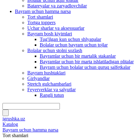
Bolalar uchun aqlli soatlar
Batareyalar va zaryadlovchilar
Bayram uchun hamma narsa
Tort shamlari
Tortga toppers
Uchar sharlar va aksessuarlar
Bayram bosh kiyimlari
Tug'ilgan kun uchun shlyapalar
Bolalar uchun bayram uchun tojlar
Bolalar uchun stolni sozlash
Bayramlar uchun bir martalik stakanlar
Bayramlar uchun bir marta ishlatiladigan plitalar
Bayram uchun bolalar uchun quruq salfetkalar
Bayram hushtaklari
Girlyandlar
Stretch gulchambarlari
Feyerverklar va salyutlar
Rangli tutun
igrushka.uz
Katalog
Bayram uchun hamma narsa
Tort shamlari