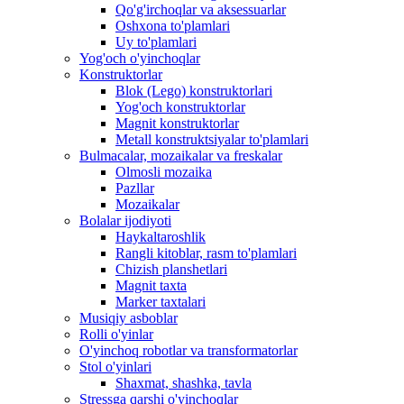
Qo'g'irchoqlar va aksessuarlar
Oshxona to'plamlari
Uy to'plamlari
Yog'och o'yinchoqlar
Konstruktorlar
Blok (Lego) konstruktorlari
Yog'och konstruktorlar
Magnit konstruktorlar
Metall konstruktsiyalar to'plamlari
Bulmacalar, mozaikalar va freskalar
Olmosli mozaika
Pazllar
Mozaikalar
Bolalar ijodiyoti
Haykaltaroshlik
Rangli kitoblar, rasm to'plamlari
Chizish planshetlari
Magnit taxta
Marker taxtalari
Musiqiy asboblar
Rolli o'yinlar
O'yinchoq robotlar va transformatorlar
Stol o'yinlari
Shaxmat, shashka, tavla
Stressga qarshi o'yinchoqlar