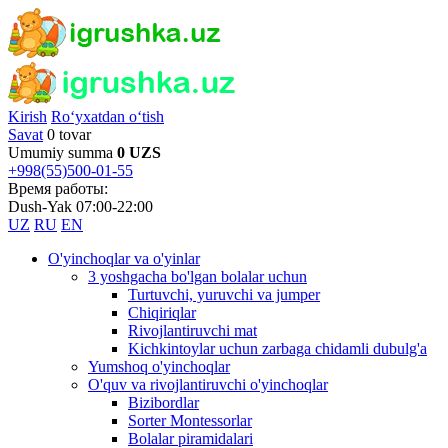
Kirish
Ro‘yxatdan o‘tish
Savat
0 tovar
Umumiy summa
0 UZS
+998(55)500-01-55
Время работы:
Dush-Yak 07:00-22:00
UZ
RU
EN
O'yinchoqlar va o'yinlar
3 yoshgacha bo'lgan bolalar uchun
Turtuvchi, yuruvchi va jumper
Chiqiriqlar
Rivojlantiruvchi mat
Kichkintoylar uchun zarbaga chidamli dubulg'a
Yumshoq o'yinchoqlar
O'quv va rivojlantiruvchi o'yinchoqlar
Bizibordlar
Sorter Montessorlar
Bolalar piramidalari