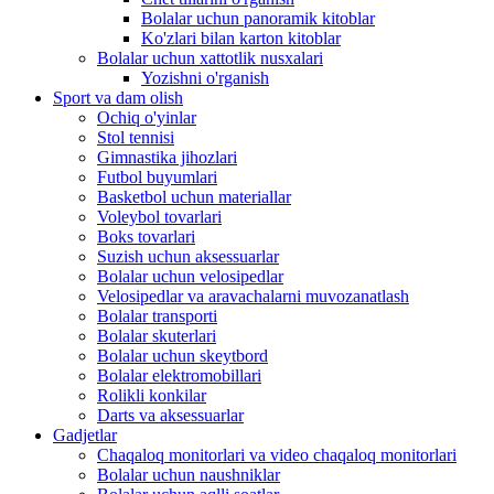
Bolalar uchun panoramik kitoblar
Ko'zlari bilan karton kitoblar
Bolalar uchun xattotlik nusxalari
Yozishni o'rganish
Sport va dam olish
Ochiq o'yinlar
Stol tennisi
Gimnastika jihozlari
Futbol buyumlari
Basketbol uchun materiallar
Voleybol tovarlari
Boks tovarlari
Suzish uchun aksessuarlar
Bolalar uchun velosipedlar
Velosipedlar va aravachalarni muvozanatlash
Bolalar transporti
Bolalar skuterlari
Bolalar uchun skeytbord
Bolalar elektromobillari
Rolikli konkilar
Darts va aksessuarlar
Gadjetlar
Chaqaloq monitorlari va video chaqaloq monitorlari
Bolalar uchun naushniklar