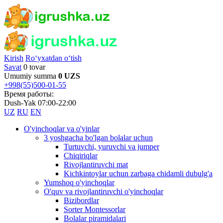
Kirish
Ro‘yxatdan o‘tish
Savat
0 tovar
Umumiy summa
0 UZS
+998(55)500-01-55
Время работы:
Dush-Yak 07:00-22:00
UZ
RU
EN
O'yinchoqlar va o'yinlar
3 yoshgacha bo'lgan bolalar uchun
Turtuvchi, yuruvchi va jumper
Chiqiriqlar
Rivojlantiruvchi mat
Kichkintoylar uchun zarbaga chidamli dubulg'a
Yumshoq o'yinchoqlar
O'quv va rivojlantiruvchi o'yinchoqlar
Bizibordlar
Sorter Montessorlar
Bolalar piramidalari