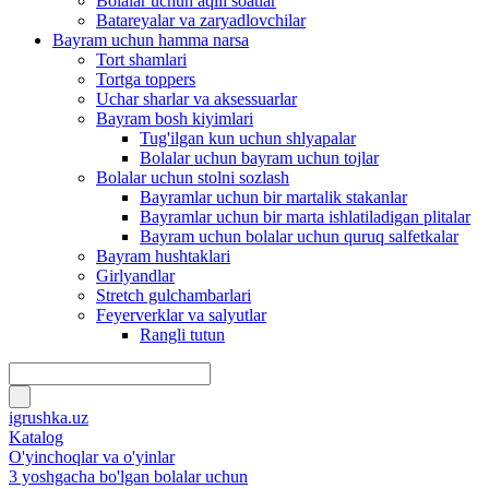
Bolalar uchun aqlli soatlar
Batareyalar va zaryadlovchilar
Bayram uchun hamma narsa
Tort shamlari
Tortga toppers
Uchar sharlar va aksessuarlar
Bayram bosh kiyimlari
Tug'ilgan kun uchun shlyapalar
Bolalar uchun bayram uchun tojlar
Bolalar uchun stolni sozlash
Bayramlar uchun bir martalik stakanlar
Bayramlar uchun bir marta ishlatiladigan plitalar
Bayram uchun bolalar uchun quruq salfetkalar
Bayram hushtaklari
Girlyandlar
Stretch gulchambarlari
Feyerverklar va salyutlar
Rangli tutun
igrushka.uz
Katalog
O'yinchoqlar va o'yinlar
3 yoshgacha bo'lgan bolalar uchun