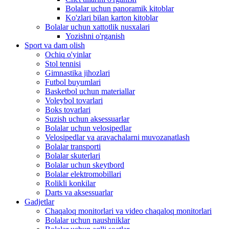
Bolalar uchun panoramik kitoblar
Ko'zlari bilan karton kitoblar
Bolalar uchun xattotlik nusxalari
Yozishni o'rganish
Sport va dam olish
Ochiq o'yinlar
Stol tennisi
Gimnastika jihozlari
Futbol buyumlari
Basketbol uchun materiallar
Voleybol tovarlari
Boks tovarlari
Suzish uchun aksessuarlar
Bolalar uchun velosipedlar
Velosipedlar va aravachalarni muvozanatlash
Bolalar transporti
Bolalar skuterlari
Bolalar uchun skeytbord
Bolalar elektromobillari
Rolikli konkilar
Darts va aksessuarlar
Gadjetlar
Chaqaloq monitorlari va video chaqaloq monitorlari
Bolalar uchun naushniklar