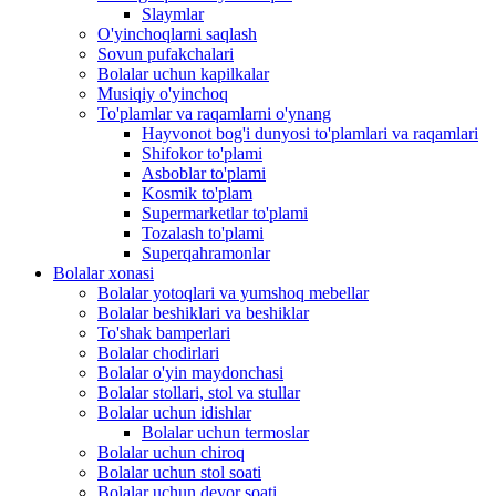
Slaymlar
O'yinchoqlarni saqlash
Sovun pufakchalari
Bolalar uchun kapilkalar
Musiqiy o'yinchoq
To'plamlar va raqamlarni o'ynang
Hayvonot bog'i dunyosi to'plamlari va raqamlari
Shifokor to'plami
Asboblar to'plami
Kosmik to'plam
Supermarketlar to'plami
Tozalash to'plami
Superqahramonlar
Bolalar xonasi
Bolalar yotoqlari va yumshoq mebellar
Bolalar beshiklari va beshiklar
To'shak bamperlari
Bolalar chodirlari
Bolalar o'yin maydonchasi
Bolalar stollari, stol va stullar
Bolalar uchun idishlar
Bolalar uchun termoslar
Bolalar uchun chiroq
Bolalar uchun stol soati
Bolalar uchun devor soati