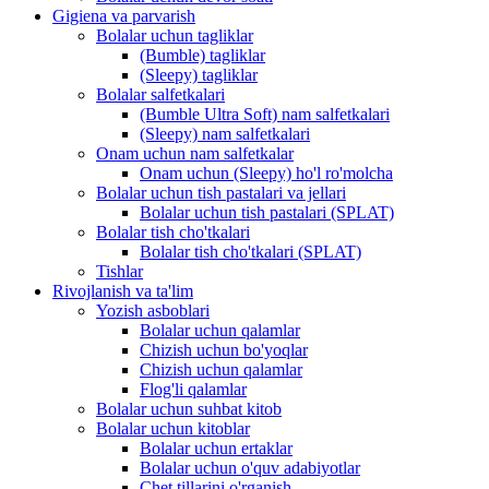
Gigiena va parvarish
Bolalar uchun tagliklar
(Bumble) tagliklar
(Sleepy) tagliklar
Bolalar salfetkalari
(Bumble Ultra Soft) nam salfetkalari
(Sleepy) nam salfetkalari
Onam uchun nam salfetkalar
Onam uchun (Sleepy) ho'l ro'molcha
Bolalar uchun tish pastalari va jellari
Bolalar uchun tish pastalari (SPLAT)
Bolalar tish cho'tkalari
Bolalar tish cho'tkalari (SPLAT)
Tishlar
Rivojlanish va ta'lim
Yozish asboblari
Bolalar uchun qalamlar
Chizish uchun bo'yoqlar
Chizish uchun qalamlar
Flog'li qalamlar
Bolalar uchun suhbat kitob
Bolalar uchun kitoblar
Bolalar uchun ertaklar
Bolalar uchun o'quv adabiyotlar
Chet tillarini o'rganish