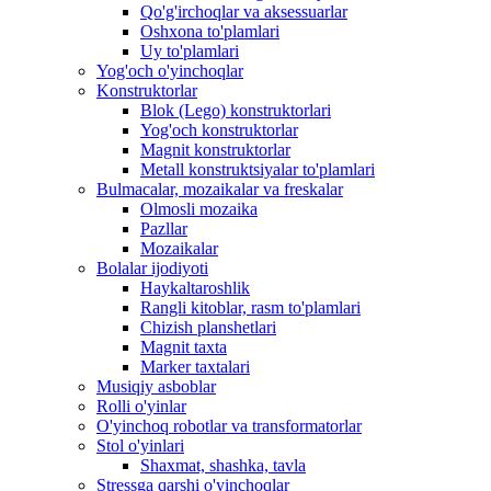
Qo'g'irchoqlar va aksessuarlar
Oshxona to'plamlari
Uy to'plamlari
Yog'och o'yinchoqlar
Konstruktorlar
Blok (Lego) konstruktorlari
Yog'och konstruktorlar
Magnit konstruktorlar
Metall konstruktsiyalar to'plamlari
Bulmacalar, mozaikalar va freskalar
Olmosli mozaika
Pazllar
Mozaikalar
Bolalar ijodiyoti
Haykaltaroshlik
Rangli kitoblar, rasm to'plamlari
Chizish planshetlari
Magnit taxta
Marker taxtalari
Musiqiy asboblar
Rolli o'yinlar
O'yinchoq robotlar va transformatorlar
Stol o'yinlari
Shaxmat, shashka, tavla
Stressga qarshi o'yinchoqlar