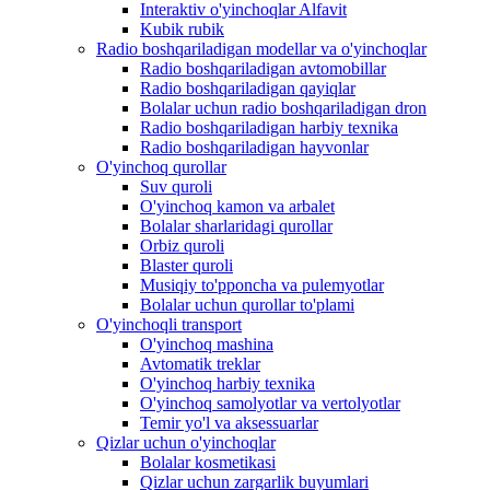
Interaktiv o'yinchoqlar Alfavit
Kubik rubik
Radio boshqariladigan modellar va o'yinchoqlar
Radio boshqariladigan avtomobillar
Radio boshqariladigan qayiqlar
Bolalar uchun radio boshqariladigan dron
Radio boshqariladigan harbiy texnika
Radio boshqariladigan hayvonlar
O'yinchoq qurollar
Suv quroli
O'yinchoq kamon va arbalet
Bolalar sharlaridagi qurollar
Orbiz quroli
Blaster quroli
Musiqiy to'pponcha va pulemyotlar
Bolalar uchun qurollar to'plami
O'yinchoqli transport
O'yinchoq mashina
Avtomatik treklar
O'yinchoq harbiy texnika
O'yinchoq samolyotlar va vertolyotlar
Temir yo'l va aksessuarlar
Qizlar uchun o'yinchoqlar
Bolalar kosmetikasi
Qizlar uchun zargarlik buyumlari