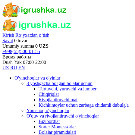
Kirish
Ro‘yxatdan o‘tish
Savat
0 tovar
Umumiy summa
0 UZS
+998(55)500-01-55
Время работы:
Dush-Yak 07:00-22:00
UZ
RU
EN
O'yinchoqlar va o'yinlar
3 yoshgacha bo'lgan bolalar uchun
Turtuvchi, yuruvchi va jumper
Chiqiriqlar
Rivojlantiruvchi mat
Kichkintoylar uchun zarbaga chidamli dubulg'a
Yumshoq o'yinchoqlar
O'quv va rivojlantiruvchi o'yinchoqlar
Bizibordlar
Sorter Montessorlar
Bolalar piramidalari