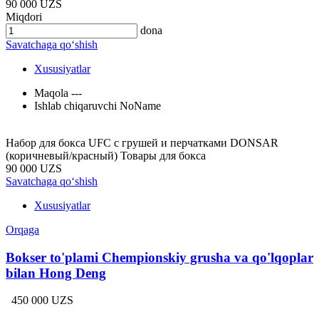
90 000 UZS
Miqdori
dona
Savatchaga qo‘shish
Xususiyatlar
Maqola
---
Ishlab chiqaruvchi
NoName
Набор для бокса UFC с грушей и перчатками DONSAR
(коричневый/красный) Товары для бокса
90 000 UZS
Savatchaga qo‘shish
Xususiyatlar
Orqaga
Bokser to'plami Chempionskiy grusha va qo'lqoplar
bilan Hong Deng
450 000 UZS