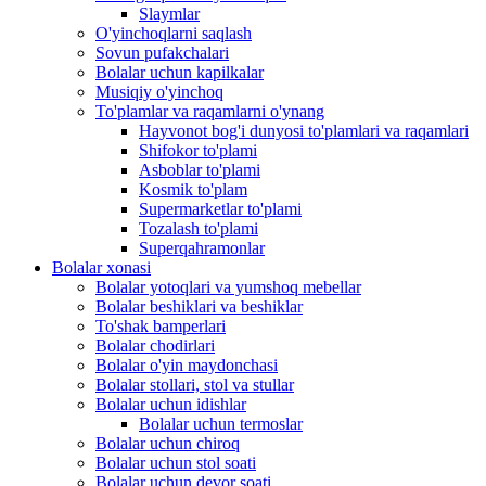
Slaymlar
O'yinchoqlarni saqlash
Sovun pufakchalari
Bolalar uchun kapilkalar
Musiqiy o'yinchoq
To'plamlar va raqamlarni o'ynang
Hayvonot bog'i dunyosi to'plamlari va raqamlari
Shifokor to'plami
Asboblar to'plami
Kosmik to'plam
Supermarketlar to'plami
Tozalash to'plami
Superqahramonlar
Bolalar xonasi
Bolalar yotoqlari va yumshoq mebellar
Bolalar beshiklari va beshiklar
To'shak bamperlari
Bolalar chodirlari
Bolalar o'yin maydonchasi
Bolalar stollari, stol va stullar
Bolalar uchun idishlar
Bolalar uchun termoslar
Bolalar uchun chiroq
Bolalar uchun stol soati
Bolalar uchun devor soati