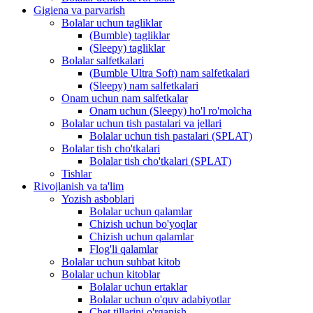
Gigiena va parvarish
Bolalar uchun tagliklar
(Bumble) tagliklar
(Sleepy) tagliklar
Bolalar salfetkalari
(Bumble Ultra Soft) nam salfetkalari
(Sleepy) nam salfetkalari
Onam uchun nam salfetkalar
Onam uchun (Sleepy) ho'l ro'molcha
Bolalar uchun tish pastalari va jellari
Bolalar uchun tish pastalari (SPLAT)
Bolalar tish cho'tkalari
Bolalar tish cho'tkalari (SPLAT)
Tishlar
Rivojlanish va ta'lim
Yozish asboblari
Bolalar uchun qalamlar
Chizish uchun bo'yoqlar
Chizish uchun qalamlar
Flog'li qalamlar
Bolalar uchun suhbat kitob
Bolalar uchun kitoblar
Bolalar uchun ertaklar
Bolalar uchun o'quv adabiyotlar
Chet tillarini o'rganish