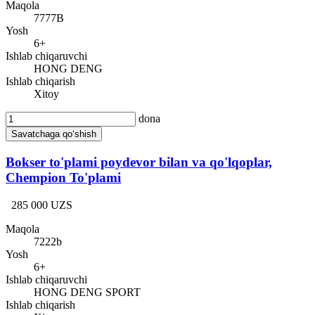
Maqola
7777B
Yosh
6+
Ishlab chiqaruvchi
HONG DENG
Ishlab chiqarish
Xitoy
dona
Savatchaga qo‘shish
Bokser to'plami poydevor bilan va qo'lqoplar,
Chempion To'plami
285 000 UZS
Maqola
7222b
Yosh
6+
Ishlab chiqaruvchi
HONG DENG SPORT
Ishlab chiqarish