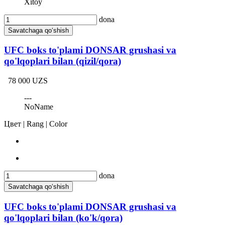
Xitoy
dona
Savatchaga qo‘shish
UFC boks to'plami DONSAR grushasi va
qo'lqoplari bilan (qizil/qora)
78 000 UZS
---
NoName
Цвет | Rang | Color
dona
Savatchaga qo‘shish
UFC boks to'plami DONSAR grushasi va
qo'lqoplari bilan (ko'k/qora)