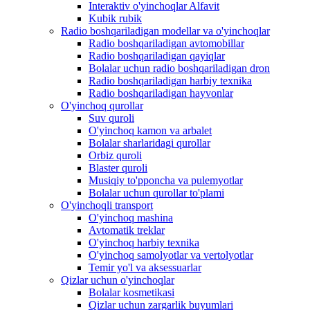
Interaktiv o'yinchoqlar Alfavit
Kubik rubik
Radio boshqariladigan modellar va o'yinchoqlar
Radio boshqariladigan avtomobillar
Radio boshqariladigan qayiqlar
Bolalar uchun radio boshqariladigan dron
Radio boshqariladigan harbiy texnika
Radio boshqariladigan hayvonlar
O'yinchoq qurollar
Suv quroli
O'yinchoq kamon va arbalet
Bolalar sharlaridagi qurollar
Orbiz quroli
Blaster quroli
Musiqiy to'pponcha va pulemyotlar
Bolalar uchun qurollar to'plami
O'yinchoqli transport
O'yinchoq mashina
Avtomatik treklar
O'yinchoq harbiy texnika
O'yinchoq samolyotlar va vertolyotlar
Temir yo'l va aksessuarlar
Qizlar uchun o'yinchoqlar
Bolalar kosmetikasi
Qizlar uchun zargarlik buyumlari