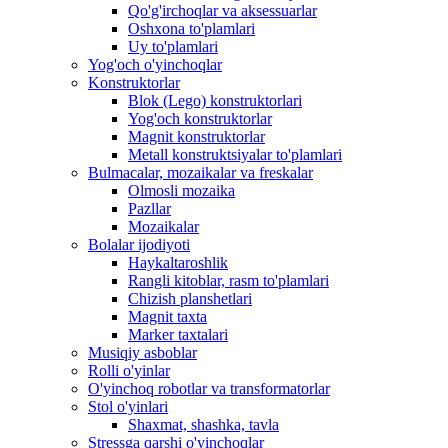
Qo'g'irchoqlar va aksessuarlar
Oshxona to'plamlari
Uy to'plamlari
Yog'och o'yinchoqlar
Konstruktorlar
Blok (Lego) konstruktorlari
Yog'och konstruktorlar
Magnit konstruktorlar
Metall konstruktsiyalar to'plamlari
Bulmacalar, mozaikalar va freskalar
Olmosli mozaika
Pazllar
Mozaikalar
Bolalar ijodiyoti
Haykaltaroshlik
Rangli kitoblar, rasm to'plamlari
Chizish planshetlari
Magnit taxta
Marker taxtalari
Musiqiy asboblar
Rolli o'yinlar
O'yinchoq robotlar va transformatorlar
Stol o'yinlari
Shaxmat, shashka, tavla
Stressga qarshi o'yinchoqlar