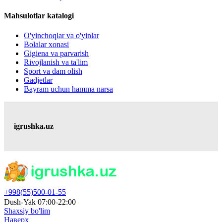
Mahsulotlar katalogi
O'yinchoqlar va o'yinlar
Bolalar xonasi
Gigiena va parvarish
Rivojlanish va ta'lim
Sport va dam olish
Gadjetlar
Bayram uchun hamma narsa
igrushka.uz
+998(55)500-01-55
Dush-Yak 07:00-22:00
Shaxsiy bo'lim
Наверх