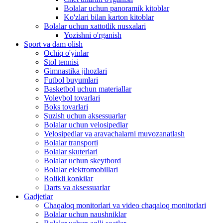
Bolalar uchun panoramik kitoblar
Ko'zlari bilan karton kitoblar
Bolalar uchun xattotlik nusxalari
Yozishni o'rganish
Sport va dam olish
Ochiq o'yinlar
Stol tennisi
Gimnastika jihozlari
Futbol buyumlari
Basketbol uchun materiallar
Voleybol tovarlari
Boks tovarlari
Suzish uchun aksessuarlar
Bolalar uchun velosipedlar
Velosipedlar va aravachalarni muvozanatlash
Bolalar transporti
Bolalar skuterlari
Bolalar uchun skeytbord
Bolalar elektromobillari
Rolikli konkilar
Darts va aksessuarlar
Gadjetlar
Chaqaloq monitorlari va video chaqaloq monitorlari
Bolalar uchun naushniklar