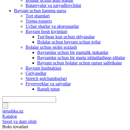
Bolalar uchun aqlli soatlar
Batareyalar va zaryadlovchilar
Bayram uchun hamma narsa
Tort shamlari
Tortga toppers
Uchar sharlar va aksessuarlar
Bayram bosh kiyimlari
Tug'ilgan kun uchun shlyapalar
Bolalar uchun bayram uchun tojlar
Bolalar uchun stolni sozlash
Bayramlar uchun bir martalik stakanlar
Bayramlar uchun bir marta ishlatiladigan plitalar
Bayram uchun bolalar uchun quruq salfetkalar
Bayram hushtaklari
Girlyandlar
Stretch gulchambarlari
Feyerverklar va salyutlar
Rangli tutun
igrushka.uz
Katalog
Sport va dam olish
Boks tovarlari