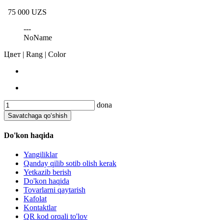
75 000 UZS
---
NoName
Цвет | Rang | Color
dona
Savatchaga qo‘shish
Do'kon haqida
Yangiliklar
Qanday qilib sotib olish kerak
Yetkazib berish
Do'kon haqida
Tovarlarni qaytarish
Kafolat
Kontaktlar
QR kod orqali to'lov