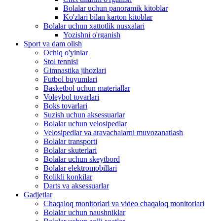
Bolalar uchun panoramik kitoblar
Ko'zlari bilan karton kitoblar
Bolalar uchun xattotlik nusxalari
Yozishni o'rganish
Sport va dam olish
Ochiq o'yinlar
Stol tennisi
Gimnastika jihozlari
Futbol buyumlari
Basketbol uchun materiallar
Voleybol tovarlari
Boks tovarlari
Suzish uchun aksessuarlar
Bolalar uchun velosipedlar
Velosipedlar va aravachalarni muvozanatlash
Bolalar transporti
Bolalar skuterlari
Bolalar uchun skeytbord
Bolalar elektromobillari
Rolikli konkilar
Darts va aksessuarlar
Gadjetlar
Chaqaloq monitorlari va video chaqaloq monitorlari
Bolalar uchun naushniklar