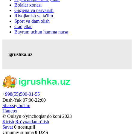
Bolalar xonasi
Gigiena va parvarish
Rivojlanish va ta'lim
Sport va dam olish
Gadjetlar
Bayram uchun hamma narsa
igrushka.uz
+998(55)500-01-55
Dush-Yak 07:00-22:00
Shaxsiy bo'lim
Наверх
© Onlayn o'yinchoqlar do'koni 2023
Kirish
Ro‘yxatdan o‘tish
Savat
0 позиций
Umumiy summa
0 UZS