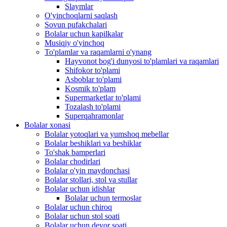
Slaymlar
O'yinchoqlarni saqlash
Sovun pufakchalari
Bolalar uchun kapilkalar
Musiqiy o'yinchoq
To'plamlar va raqamlarni o'ynang
Hayvonot bog'i dunyosi to'plamlari va raqamlari
Shifokor to'plami
Asboblar to'plami
Kosmik to'plam
Supermarketlar to'plami
Tozalash to'plami
Superqahramonlar
Bolalar xonasi
Bolalar yotoqlari va yumshoq mebellar
Bolalar beshiklari va beshiklar
To'shak bamperlari
Bolalar chodirlari
Bolalar o'yin maydonchasi
Bolalar stollari, stol va stullar
Bolalar uchun idishlar
Bolalar uchun termoslar
Bolalar uchun chiroq
Bolalar uchun stol soati
Bolalar uchun devor soati