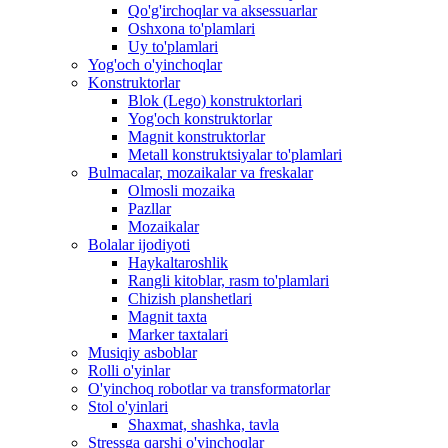
Qo'g'irchoqlar va aksessuarlar
Oshxona to'plamlari
Uy to'plamlari
Yog'och o'yinchoqlar
Konstruktorlar
Blok (Lego) konstruktorlari
Yog'och konstruktorlar
Magnit konstruktorlar
Metall konstruktsiyalar to'plamlari
Bulmacalar, mozaikalar va freskalar
Olmosli mozaika
Pazllar
Mozaikalar
Bolalar ijodiyoti
Haykaltaroshlik
Rangli kitoblar, rasm to'plamlari
Chizish planshetlari
Magnit taxta
Marker taxtalari
Musiqiy asboblar
Rolli o'yinlar
O'yinchoq robotlar va transformatorlar
Stol o'yinlari
Shaxmat, shashka, tavla
Stressga qarshi o'yinchoqlar