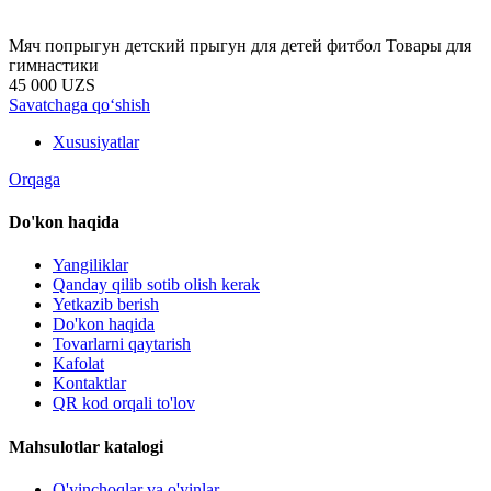
Мяч попрыгун детский прыгун для детей фитбол Товары для
гимнастики
45 000 UZS
Savatchaga qo‘shish
Xususiyatlar
Orqaga
Do'kon haqida
Yangiliklar
Qanday qilib sotib olish kerak
Yetkazib berish
Do'kon haqida
Tovarlarni qaytarish
Kafolat
Kontaktlar
QR kod orqali to'lov
Mahsulotlar katalogi
O'yinchoqlar va o'yinlar