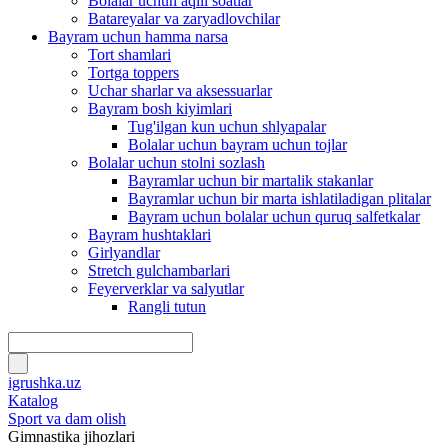
Bolalar uchun aqlli soatlar
Batareyalar va zaryadlovchilar
Bayram uchun hamma narsa
Tort shamlari
Tortga toppers
Uchar sharlar va aksessuarlar
Bayram bosh kiyimlari
Tug'ilgan kun uchun shlyapalar
Bolalar uchun bayram uchun tojlar
Bolalar uchun stolni sozlash
Bayramlar uchun bir martalik stakanlar
Bayramlar uchun bir marta ishlatiladigan plitalar
Bayram uchun bolalar uchun quruq salfetkalar
Bayram hushtaklari
Girlyandlar
Stretch gulchambarlari
Feyerverklar va salyutlar
Rangli tutun
igrushka.uz
Katalog
Sport va dam olish
Gimnastika jihozlari