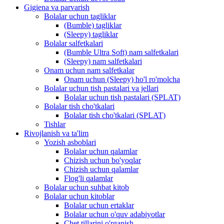
Gigiena va parvarish
Bolalar uchun tagliklar
(Bumble) tagliklar
(Sleepy) tagliklar
Bolalar salfetkalari
(Bumble Ultra Soft) nam salfetkalari
(Sleepy) nam salfetkalari
Onam uchun nam salfetkalar
Onam uchun (Sleepy) ho'l ro'molcha
Bolalar uchun tish pastalari va jellari
Bolalar uchun tish pastalari (SPLAT)
Bolalar tish cho'tkalari
Bolalar tish cho'tkalari (SPLAT)
Tishlar
Rivojlanish va ta'lim
Yozish asboblari
Bolalar uchun qalamlar
Chizish uchun bo'yoqlar
Chizish uchun qalamlar
Flog'li qalamlar
Bolalar uchun suhbat kitob
Bolalar uchun kitoblar
Bolalar uchun ertaklar
Bolalar uchun o'quv adabiyotlar
Chet tillarini o'rganish