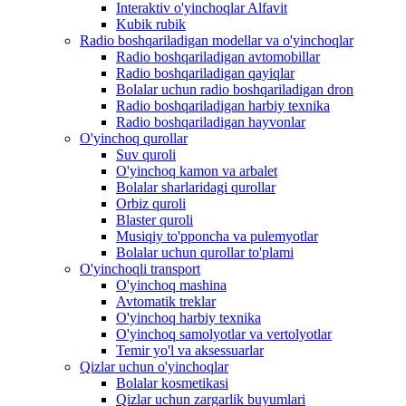
Interaktiv o'yinchoqlar Alfavit
Kubik rubik
Radio boshqariladigan modellar va o'yinchoqlar
Radio boshqariladigan avtomobillar
Radio boshqariladigan qayiqlar
Bolalar uchun radio boshqariladigan dron
Radio boshqariladigan harbiy texnika
Radio boshqariladigan hayvonlar
O'yinchoq qurollar
Suv quroli
O'yinchoq kamon va arbalet
Bolalar sharlaridagi qurollar
Orbiz quroli
Blaster quroli
Musiqiy to'pponcha va pulemyotlar
Bolalar uchun qurollar to'plami
O'yinchoqli transport
O'yinchoq mashina
Avtomatik treklar
O'yinchoq harbiy texnika
O'yinchoq samolyotlar va vertolyotlar
Temir yo'l va aksessuarlar
Qizlar uchun o'yinchoqlar
Bolalar kosmetikasi
Qizlar uchun zargarlik buyumlari