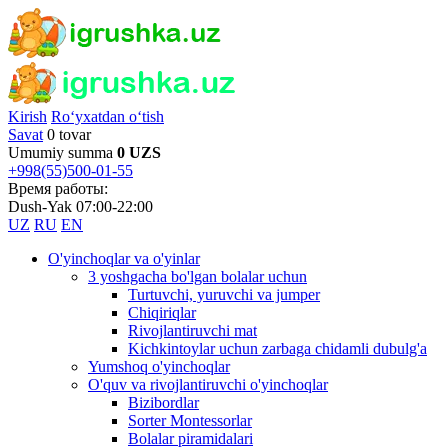
Kirish
Ro‘yxatdan o‘tish
Savat
0 tovar
Umumiy summa
0 UZS
+998(55)500-01-55
Время работы:
Dush-Yak 07:00-22:00
UZ
RU
EN
O'yinchoqlar va o'yinlar
3 yoshgacha bo'lgan bolalar uchun
Turtuvchi, yuruvchi va jumper
Chiqiriqlar
Rivojlantiruvchi mat
Kichkintoylar uchun zarbaga chidamli dubulg'a
Yumshoq o'yinchoqlar
O'quv va rivojlantiruvchi o'yinchoqlar
Bizibordlar
Sorter Montessorlar
Bolalar piramidalari