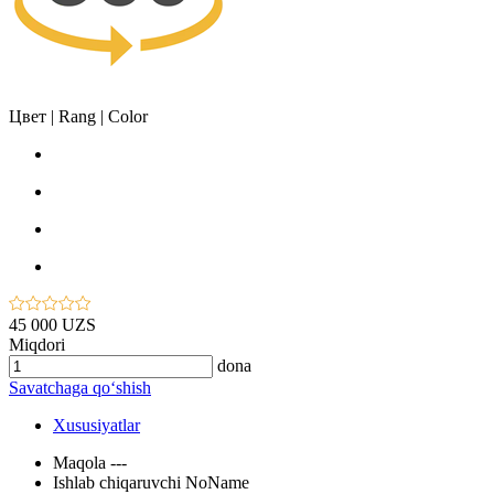
Цвет | Rang | Color
45 000 UZS
Miqdori
dona
Savatchaga qo‘shish
Xususiyatlar
Maqola
---
Ishlab chiqaruvchi
NoName