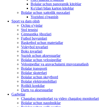
Bolalar uchun panoramik kitoblar
Ko'zlari bilan karton kitoblar
Bolalar uchun xattotlik nusxalari
Yozishni o'rganish
Sport va dam olish
Ochiq o'yinlar
Stol tennisi
Gimnastika jihozlari
Futbol buyumlari
Basketbol uchun materiallar
Voleybol tovarlari
Boks tovarlari
Suzish uchun aksessuarlar
Bolalar uchun velosipedlar
Velosipedlar va aravachalarni muvozanatlash
Bolalar transporti
Bolalar skuterlari
Bolalar uchun skeytbord
Bolalar elektromobillari
Rolikli konkilar
Darts va aksessuarlar
Gadjetlar
Chaqaloq monitorlari va video chaqaloq monitorlari
Bolalar uchun naushniklar