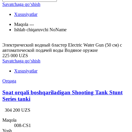
Savatchaga qo‘shish
Xususiyatlar
Maqola
---
Ishlab chiqaruvchi
NoName
Электрический водный бластер Electric Water Gun (50 см) с
автоматической подачей воды Водяное оружие
225 000 UZS
Savatchaga qo‘shish
Xususiyatlar
Orqaga
Soat orqali boshqariladigan Shooting Tank Stunt
Series tanki
304 200 UZS
Maqola
008-CS1
Yosh