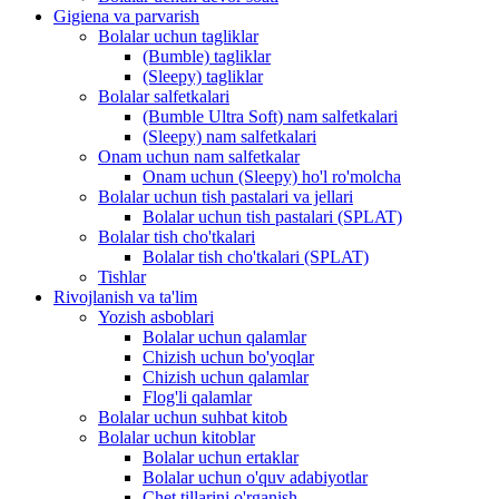
Gigiena va parvarish
Bolalar uchun tagliklar
(Bumble) tagliklar
(Sleepy) tagliklar
Bolalar salfetkalari
(Bumble Ultra Soft) nam salfetkalari
(Sleepy) nam salfetkalari
Onam uchun nam salfetkalar
Onam uchun (Sleepy) ho'l ro'molcha
Bolalar uchun tish pastalari va jellari
Bolalar uchun tish pastalari (SPLAT)
Bolalar tish cho'tkalari
Bolalar tish cho'tkalari (SPLAT)
Tishlar
Rivojlanish va ta'lim
Yozish asboblari
Bolalar uchun qalamlar
Chizish uchun bo'yoqlar
Chizish uchun qalamlar
Flog'li qalamlar
Bolalar uchun suhbat kitob
Bolalar uchun kitoblar
Bolalar uchun ertaklar
Bolalar uchun o'quv adabiyotlar
Chet tillarini o'rganish