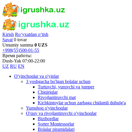
Kirish
Ro‘yxatdan o‘tish
Savat
0 tovar
Umumiy summa
0 UZS
+998(55)500-01-55
Время работы:
Dush-Yak 07:00-22:00
UZ
RU
EN
O'yinchoqlar va o'yinlar
3 yoshgacha bo'lgan bolalar uchun
Turtuvchi, yuruvchi va jumper
Chiqiriqlar
Rivojlantiruvchi mat
Kichkintoylar uchun zarbaga chidamli dubulg'a
Yumshoq o'yinchoqlar
O'quv va rivojlantiruvchi o'yinchoqlar
Bizibordlar
Sorter Montessorlar
Bolalar piramidalari