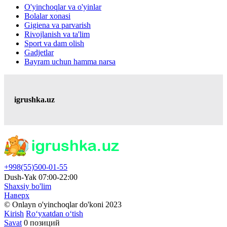
O'yinchoqlar va o'yinlar
Bolalar xonasi
Gigiena va parvarish
Rivojlanish va ta'lim
Sport va dam olish
Gadjetlar
Bayram uchun hamma narsa
igrushka.uz
+998(55)500-01-55
Dush-Yak 07:00-22:00
Shaxsiy bo'lim
Наверх
© Onlayn o'yinchoqlar do'koni 2023
Kirish
Ro‘yxatdan o‘tish
Savat
0 позиций