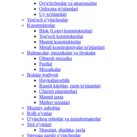
Qo'g'irchoqlar va aksessuarlar
Oshxona to'plamlari
Uy to'plamlari
Yog'och o'yinchoqlar
Konstruktorlar
Blok (Lego) konstruktorlari
Yog'och konstruktorlar
Magnit konstruktorlar
Metall konstruktsiyalar to'plamlari
Bulmacalar, mozaikalar va freskalar
Olmosli mozaika
Pazllar
Mozaikalar
Bolalar ijodiyoti
Haykaltaroshlik
Rangli kitoblar, rasm to'plamlari
Chizish planshetlari
Magnit taxta
Marker taxtalari
Musiqiy asboblar
Rolli o'yinlar
O'yinchoq robotlar va transformatorlar
Stol o'yinlari
Shaxmat, shashka, tavla
Stressga qarshi o'yinchoqlar