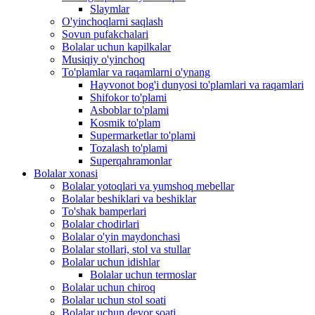
Slaymlar
O'yinchoqlarni saqlash
Sovun pufakchalari
Bolalar uchun kapilkalar
Musiqiy o'yinchoq
To'plamlar va raqamlarni o'ynang
Hayvonot bog'i dunyosi to'plamlari va raqamlari
Shifokor to'plami
Asboblar to'plami
Kosmik to'plam
Supermarketlar to'plami
Tozalash to'plami
Superqahramonlar
Bolalar xonasi
Bolalar yotoqlari va yumshoq mebellar
Bolalar beshiklari va beshiklar
To'shak bamperlari
Bolalar chodirlari
Bolalar o'yin maydonchasi
Bolalar stollari, stol va stullar
Bolalar uchun idishlar
Bolalar uchun termoslar
Bolalar uchun chiroq
Bolalar uchun stol soati
Bolalar uchun devor soati