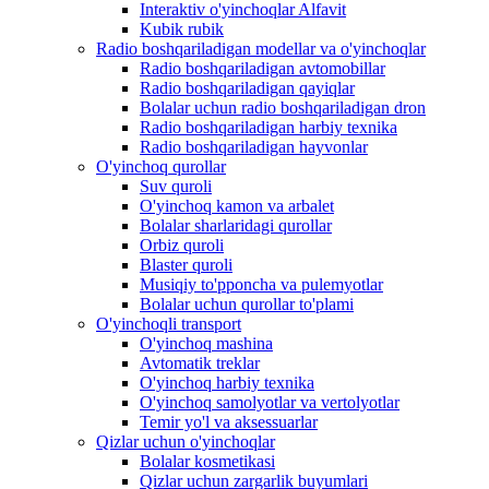
Interaktiv o'yinchoqlar Alfavit
Kubik rubik
Radio boshqariladigan modellar va o'yinchoqlar
Radio boshqariladigan avtomobillar
Radio boshqariladigan qayiqlar
Bolalar uchun radio boshqariladigan dron
Radio boshqariladigan harbiy texnika
Radio boshqariladigan hayvonlar
O'yinchoq qurollar
Suv quroli
O'yinchoq kamon va arbalet
Bolalar sharlaridagi qurollar
Orbiz quroli
Blaster quroli
Musiqiy to'pponcha va pulemyotlar
Bolalar uchun qurollar to'plami
O'yinchoqli transport
O'yinchoq mashina
Avtomatik treklar
O'yinchoq harbiy texnika
O'yinchoq samolyotlar va vertolyotlar
Temir yo'l va aksessuarlar
Qizlar uchun o'yinchoqlar
Bolalar kosmetikasi
Qizlar uchun zargarlik buyumlari