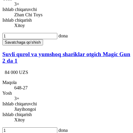
3+
Ishlab chiqaruvchi
Zhan Chi Toys
Ishlab chiqarish
Xitoy
dona
Savatchaga qo‘shish
Suvli qurol va yumshoq shariklar otgich Magic Gun
2 da 1
84 000 UZS
Maqola
648-27
Yosh
3+
Ishlab chiqaruvchi
Jiayihongoi
Ishlab chiqarish
Xitoy
dona