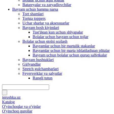
Bolalar uchun aqlli soatlar
Batareyalar va zaryadlovchilar
Bayram uchun hamma narsa
Tort shamlari
Tortga toppers
Uchar sharlar va aksessuarlar
Bayram bosh kiyimlari
Tug'ilgan kun uchun shlyapalar
Bolalar uchun bayram uchun tojlar
Bolalar uchun stolni sozlash
Bayramlar uchun bir martalik stakanlar
Bayramlar uchun bir marta ishlatiladigan plitalar
Bayram uchun bolalar uchun quruq salfetkalar
Bayram hushtaklari
Girlyandlar
Stretch gulchambarlari
Feyerverklar va salyutlar
Rangli tutun
igrushka.uz
Katalog
O'yinchoqlar va o'yinlar
O'yinchoq qurollar