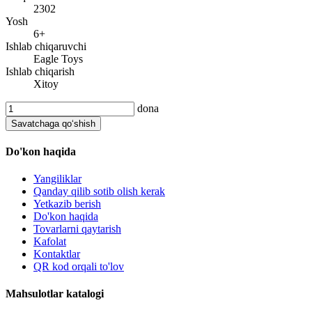
2302
Yosh
6+
Ishlab chiqaruvchi
Eagle Toys
Ishlab chiqarish
Xitoy
dona
Savatchaga qo‘shish
Do'kon haqida
Yangiliklar
Qanday qilib sotib olish kerak
Yetkazib berish
Do'kon haqida
Tovarlarni qaytarish
Kafolat
Kontaktlar
QR kod orqali to'lov
Mahsulotlar katalogi