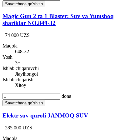
Savatchaga qo‘shish
Magic Gun 2 ta 1 Blaster: Suv va Yumshoq
shariklar NO.849-32
74 000 UZS
Maqola
648-32
Yosh
3+
Ishlab chiqaruvchi
Jiayihongoi
Ishlab chiqarish
Xitoy
dona
Savatchaga qo‘shish
Elektr suv quroli JANMOQ SUV
285 000 UZS
Maqola