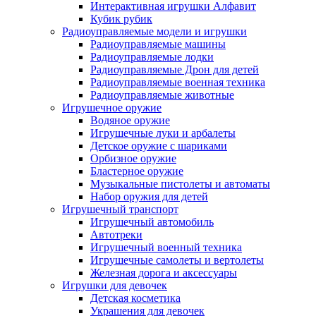
Интерактивная игрушки Алфавит
Кубик рубик
Радиоуправляемые модели и игрушки
Радиоуправляемые машины
Радиоуправляемые лодки
Радиоуправляемые Дрон для детей
Радиоуправляемые военная техника
Радиоуправляемые животные
Игрушечное оружие
Водяное оружие
Игрушечные луки и арбалеты
Детское оружие с шариками
Орбизное оружие
Бластерное оружие
Музыкальные пистолеты и автоматы
Набор оружия для детей
Игрушечный транспорт
Игрушечный автомобиль
Aвтотреки
Игрушечный военный техника
Игрушечные самолеты и вертолеты
Железная дорога и аксессуары
Игрушки для девочек
Детская косметика
Украшения для девочек