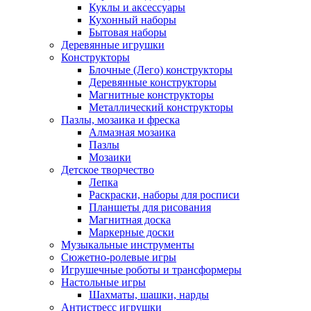
Куклы и аксессуары
Кухонный наборы
Бытовая наборы
Деревянные игрушки
Конструкторы
Блочные (Лего) конструкторы
Деревянные конструкторы
Магнитные конструкторы
Металлический конструкторы
Пазлы, мозаика и фреска
Алмазная мозаика
Пазлы
Мозаики
Детское творчество
Лепка
Раскраски, наборы для росписи
Планшеты для рисования
Магнитная доска
Маркерные доски
Музыкальные инструменты
Сюжетно-ролевые игры
Игрушечные роботы и трансформеры
Настольные игры
Шахматы, шашки, нарды
Антистресс игрушки