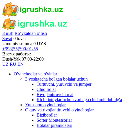
Kirish
Ro‘yxatdan o‘tish
Savat
0 tovar
Umumiy summa
0 UZS
+998(55)500-01-55
Время работы:
Dush-Yak 07:00-22:00
UZ
RU
EN
O'yinchoqlar va o'yinlar
3 yoshgacha bo'lgan bolalar uchun
Turtuvchi, yuruvchi va jumper
Chiqiriqlar
Rivojlantiruvchi mat
Kichkintoylar uchun zarbaga chidamli dubulg'a
Yumshoq o'yinchoqlar
O'quv va rivojlantiruvchi o'yinchoqlar
Bizibordlar
Sorter Montessorlar
Bolalar piramidalari