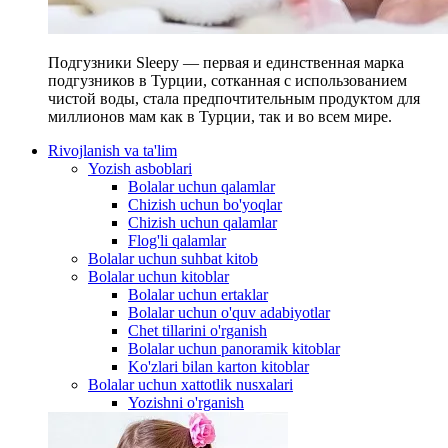
Подгузники Sleepy — первая и единственная марка
подгузников в Турции, сотканная с использованием
чистой воды, стала предпочтительным продуктом для
миллионов мам как в Турции, так и во всем мире.
Rivojlanish va ta'lim
Yozish asboblari
Bolalar uchun qalamlar
Chizish uchun bo'yoqlar
Chizish uchun qalamlar
Flog'li qalamlar
Bolalar uchun suhbat kitob
Bolalar uchun kitoblar
Bolalar uchun ertaklar
Bolalar uchun o'quv adabiyotlar
Chet tillarini o'rganish
Bolalar uchun panoramik kitoblar
Ko'zlari bilan karton kitoblar
Bolalar uchun xattotlik nusxalari
Yozishni o'rganish