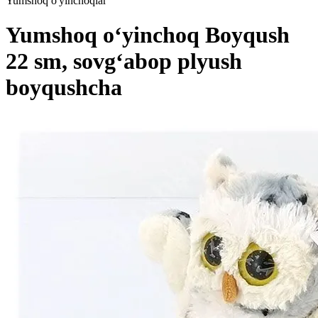
Yumshoq o'yinchoqlar
Yumshoq o‘yinchoq Boyqush
22 sm, sovg‘abop plyush
boyqushcha