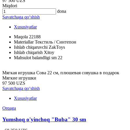
97 500 UZS
Miqdori
dona
Savatchaga qo‘shish
Xususiyatlar
Maqola
22188
Materiallar
Текстиль / Синтепон
Ishlab chiqaruvchi
ZakToys
Ishlab chiqarish
Xitoy
Mahsulot balandligi sm
22
Мягкая игрушка Сова 22 см, плюшевая совушка в подарок
Мягкие игрушки
97 500 UZS
Savatchaga qo‘shish
Xususiyatlar
Orqaga
Yumshoq o'yinchoq "Buba" 30 sm