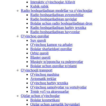
Interaktiv o'yinchoqlar Alfavit
Kubik rubik
Radio boshqariladigan modellar va o'yinchoqlar
Radio boshqariladigan avtomobillar
Radio boshqariladigan qayiqlar
Bolalar uchun radio boshqariladigan dron
Radio boshqariladigan harbiy texnika
Radio boshqariladigan hayvonlar
O'yinchoq qurollar
Suv quroli
O'yinchoq kamon va arbalet
Bolalar sharlaridagi qurollar
Orbiz quroli
Blaster quroli
Musiqiy to'pponcha va pulemyotlar
Bolalar uchun qurollar to'plami
O'yinchoqli transport
O'yinchoq mashina
Avtomatik treklar
O'yinchoq harbiy texnika
O'yinchoq samolyotlar va vertolyotlar
Temir yo'l va aksessuarlar
Qizlar uchun o'yinchoqlar
Bolalar kosmetikasi
Qizlar uchun zargarlik buyumlari