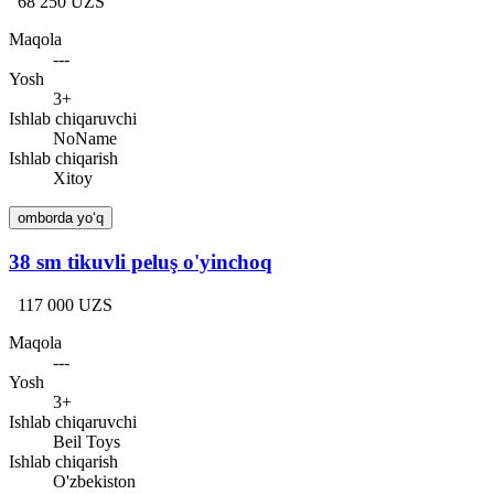
68 250 UZS
Maqola
---
Yosh
3+
Ishlab chiqaruvchi
NoName
Ishlab chiqarish
Xitoy
omborda yo‘q
38 sm tikuvli peluş o'yinchoq
117 000 UZS
Maqola
---
Yosh
3+
Ishlab chiqaruvchi
Beil Toys
Ishlab chiqarish
O'zbekiston