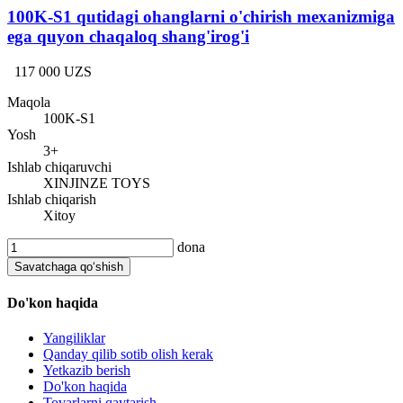
100K-S1 qutidagi ohanglarni o'chirish mexanizmiga
ega quyon chaqaloq shang'irog'i
117 000 UZS
Maqola
100K-S1
Yosh
3+
Ishlab chiqaruvchi
XINJINZE TOYS
Ishlab chiqarish
Xitoy
dona
Savatchaga qo‘shish
Do'kon haqida
Yangiliklar
Qanday qilib sotib olish kerak
Yetkazib berish
Do'kon haqida
Tovarlarni qaytarish