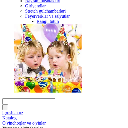
Bayram hushtaklari
Girlyandlar
Stretch gulchambarlari
Feyerverklar va salyutlar
Rangli tutun
igrushka.uz
Katalog
O'yinchoqlar va o'yinlar