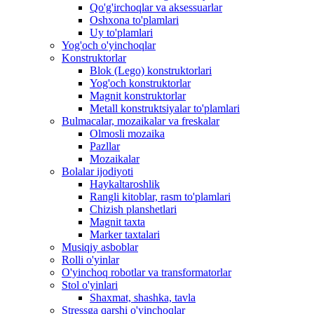
Qo'g'irchoqlar va aksessuarlar
Oshxona to'plamlari
Uy to'plamlari
Yog'och o'yinchoqlar
Konstruktorlar
Blok (Lego) konstruktorlari
Yog'och konstruktorlar
Magnit konstruktorlar
Metall konstruktsiyalar to'plamlari
Bulmacalar, mozaikalar va freskalar
Olmosli mozaika
Pazllar
Mozaikalar
Bolalar ijodiyoti
Haykaltaroshlik
Rangli kitoblar, rasm to'plamlari
Chizish planshetlari
Magnit taxta
Marker taxtalari
Musiqiy asboblar
Rolli o'yinlar
O'yinchoq robotlar va transformatorlar
Stol o'yinlari
Shaxmat, shashka, tavla
Stressga qarshi o'yinchoqlar