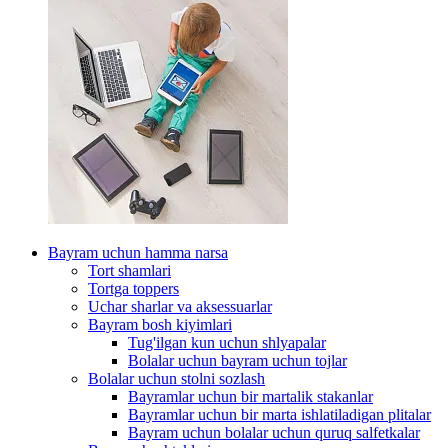
Bayram uchun hamma narsa
Tort shamlari
Tortga toppers
Uchar sharlar va aksessuarlar
Bayram bosh kiyimlari
Tug'ilgan kun uchun shlyapalar
Bolalar uchun bayram uchun tojlar
Bolalar uchun stolni sozlash
Bayramlar uchun bir martalik stakanlar
Bayramlar uchun bir marta ishlatiladigan plitalar
Bayram uchun bolalar uchun quruq salfetkalar