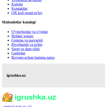
Kafolat
Kontaktlar
QR kod orqali to'lov
Mahsulotlar katalogi
O'yinchoqlar va o'yinlar
Bolalar xonasi
Gigiena va parvarish
Rivojlanish va ta'lim
Sport va dam olish
Gadjetlar
Bayram uchun hamma narsa
igrushka.uz