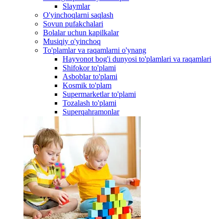
Slaymlar
O'yinchoqlarni saqlash
Sovun pufakchalari
Bolalar uchun kapilkalar
Musiqiy o'yinchoq
To'plamlar va raqamlarni o'ynang
Hayvonot bog'i dunyosi to'plamlari va raqamlari
Shifokor to'plami
Asboblar to'plami
Kosmik to'plam
Supermarketlar to'plami
Tozalash to'plami
Superqahramonlar