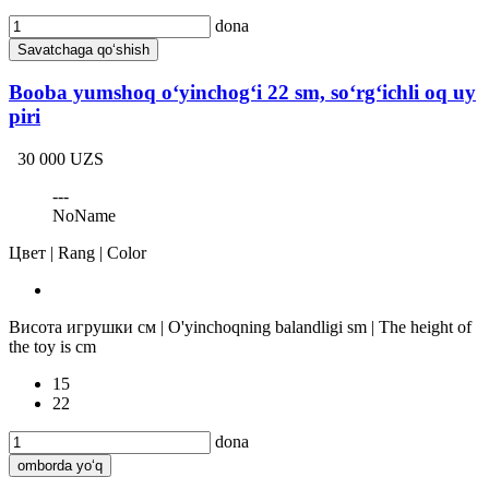
dona
Savatchaga qo‘shish
Booba yumshoq o‘yinchog‘i 22 sm, so‘rg‘ichli oq uy
piri
30 000 UZS
---
NoName
Цвет | Rang | Color
Висота игрушки см | O'yinchoqning balandligi sm | The height of
the toy is cm
15
22
dona
omborda yo‘q