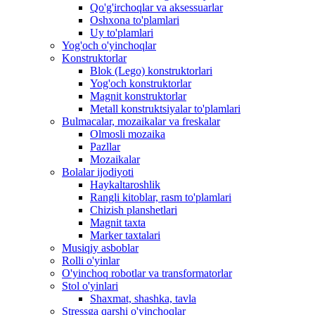
Qo'g'irchoqlar va aksessuarlar
Oshxona to'plamlari
Uy to'plamlari
Yog'och o'yinchoqlar
Konstruktorlar
Blok (Lego) konstruktorlari
Yog'och konstruktorlar
Magnit konstruktorlar
Metall konstruktsiyalar to'plamlari
Bulmacalar, mozaikalar va freskalar
Olmosli mozaika
Pazllar
Mozaikalar
Bolalar ijodiyoti
Haykaltaroshlik
Rangli kitoblar, rasm to'plamlari
Chizish planshetlari
Magnit taxta
Marker taxtalari
Musiqiy asboblar
Rolli o'yinlar
O'yinchoq robotlar va transformatorlar
Stol o'yinlari
Shaxmat, shashka, tavla
Stressga qarshi o'yinchoqlar