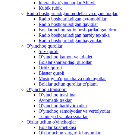
Interaktiv o'yinchoqlar Alfavit
Kubik rubik
Radio boshqariladigan modellar va o'yinchoqlar
Radio boshqariladigan avtomobillar
Radio boshqariladigan qayiqlar
Bolalar uchun radio boshqariladigan dron
Radio boshqariladigan harbiy texnika
Radio boshqariladigan hayvonlar
O'yinchoq qurollar
Suv quroli
O'yinchoq kamon va arbalet
Bolalar sharlaridagi qurollar
Orbiz quroli
Blaster quroli
Musiqiy to'pponcha va pulemyotlar
Bolalar uchun qurollar to'plami
O'yinchoqli transport
O'yinchoq mashina
Avtomatik treklar
O'yinchoq harbiy texnika
O'yinchoq samolyotlar va vertolyotlar
Temir yo'l va aksessuarlar
Qizlar uchun o'yinchoqlar
Bolalar kosmetikasi
Qizlar uchun zargarlik buyumlari