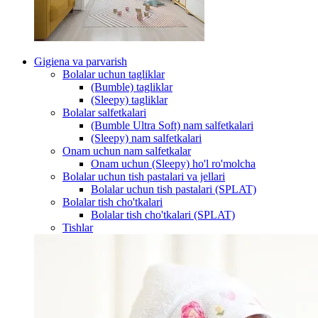
Gigiena va parvarish
Bolalar uchun tagliklar
(Bumble) tagliklar
(Sleepy) tagliklar
Bolalar salfetkalari
(Bumble Ultra Soft) nam salfetkalari
(Sleepy) nam salfetkalari
Onam uchun nam salfetkalar
Onam uchun (Sleepy) ho'l ro'molcha
Bolalar uchun tish pastalari va jellari
Bolalar uchun tish pastalari (SPLAT)
Bolalar tish cho'tkalari
Bolalar tish cho'tkalari (SPLAT)
Tishlar