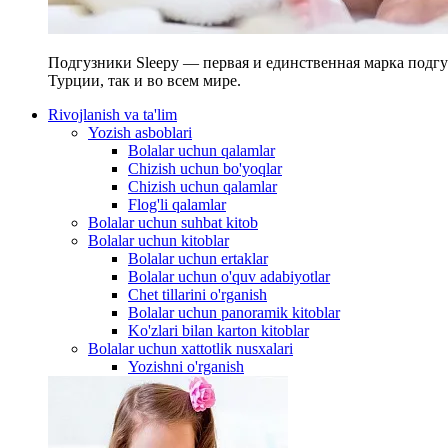
Подгузники Sleepy — первая и единственная марка подгу
Турции, так и во всем мире.
Rivojlanish va ta'lim
Yozish asboblari
Bolalar uchun qalamlar
Chizish uchun bo'yoqlar
Chizish uchun qalamlar
Flog'li qalamlar
Bolalar uchun suhbat kitob
Bolalar uchun kitoblar
Bolalar uchun ertaklar
Bolalar uchun o'quv adabiyotlar
Chet tillarini o'rganish
Bolalar uchun panoramik kitoblar
Ko'zlari bilan karton kitoblar
Bolalar uchun xattotlik nusxalari
Yozishni o'rganish