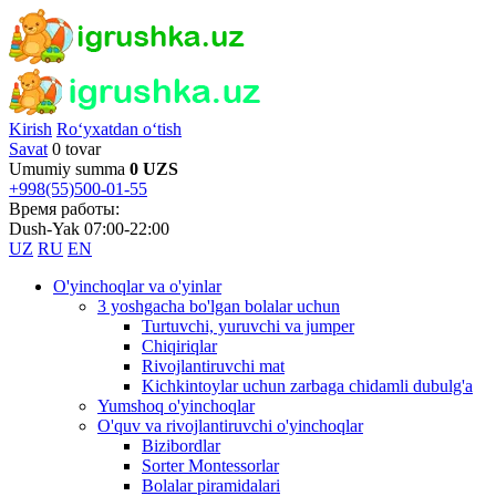
Kirish
Ro‘yxatdan o‘tish
Savat
0 tovar
Umumiy summa
0 UZS
+998(55)500-01-55
Время работы:
Dush-Yak 07:00-22:00
UZ
RU
EN
O'yinchoqlar va o'yinlar
3 yoshgacha bo'lgan bolalar uchun
Turtuvchi, yuruvchi va jumper
Chiqiriqlar
Rivojlantiruvchi mat
Kichkintoylar uchun zarbaga chidamli dubulg'a
Yumshoq o'yinchoqlar
O'quv va rivojlantiruvchi o'yinchoqlar
Bizibordlar
Sorter Montessorlar
Bolalar piramidalari