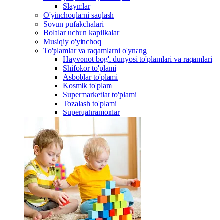
Slaymlar
O'yinchoqlarni saqlash
Sovun pufakchalari
Bolalar uchun kapilkalar
Musiqiy o'yinchoq
To'plamlar va raqamlarni o'ynang
Hayvonot bog'i dunyosi to'plamlari va raqamlari
Shifokor to'plami
Asboblar to'plami
Kosmik to'plam
Supermarketlar to'plami
Tozalash to'plami
Superqahramonlar