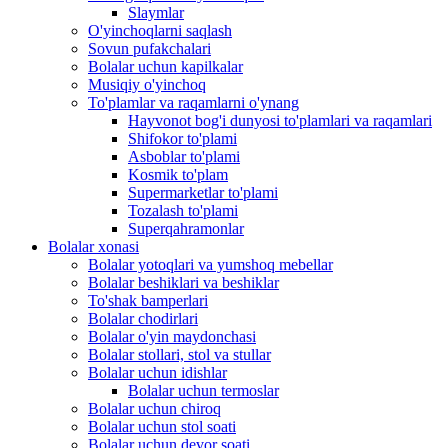
Slaymlar
O'yinchoqlarni saqlash
Sovun pufakchalari
Bolalar uchun kapilkalar
Musiqiy o'yinchoq
To'plamlar va raqamlarni o'ynang
Hayvonot bog'i dunyosi to'plamlari va raqamlari
Shifokor to'plami
Asboblar to'plami
Kosmik to'plam
Supermarketlar to'plami
Tozalash to'plami
Superqahramonlar
Bolalar xonasi
Bolalar yotoqlari va yumshoq mebellar
Bolalar beshiklari va beshiklar
To'shak bamperlari
Bolalar chodirlari
Bolalar o'yin maydonchasi
Bolalar stollari, stol va stullar
Bolalar uchun idishlar
Bolalar uchun termoslar
Bolalar uchun chiroq
Bolalar uchun stol soati
Bolalar uchun devor soati