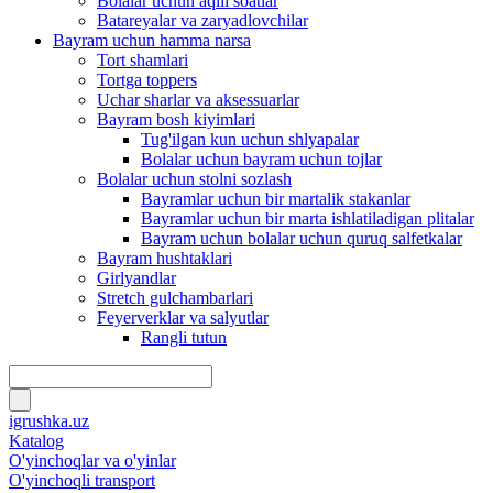
Bolalar uchun aqlli soatlar
Batareyalar va zaryadlovchilar
Bayram uchun hamma narsa
Tort shamlari
Tortga toppers
Uchar sharlar va aksessuarlar
Bayram bosh kiyimlari
Tug'ilgan kun uchun shlyapalar
Bolalar uchun bayram uchun tojlar
Bolalar uchun stolni sozlash
Bayramlar uchun bir martalik stakanlar
Bayramlar uchun bir marta ishlatiladigan plitalar
Bayram uchun bolalar uchun quruq salfetkalar
Bayram hushtaklari
Girlyandlar
Stretch gulchambarlari
Feyerverklar va salyutlar
Rangli tutun
igrushka.uz
Katalog
O'yinchoqlar va o'yinlar
O'yinchoqli transport