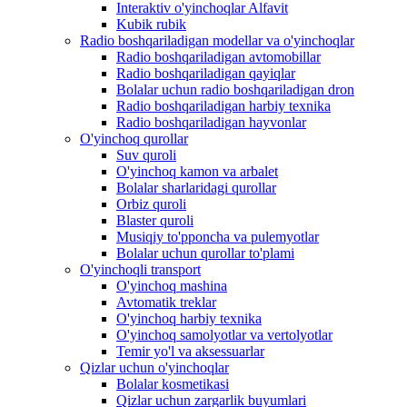
Interaktiv o'yinchoqlar Alfavit
Kubik rubik
Radio boshqariladigan modellar va o'yinchoqlar
Radio boshqariladigan avtomobillar
Radio boshqariladigan qayiqlar
Bolalar uchun radio boshqariladigan dron
Radio boshqariladigan harbiy texnika
Radio boshqariladigan hayvonlar
O'yinchoq qurollar
Suv quroli
O'yinchoq kamon va arbalet
Bolalar sharlaridagi qurollar
Orbiz quroli
Blaster quroli
Musiqiy to'pponcha va pulemyotlar
Bolalar uchun qurollar to'plami
O'yinchoqli transport
O'yinchoq mashina
Avtomatik treklar
O'yinchoq harbiy texnika
O'yinchoq samolyotlar va vertolyotlar
Temir yo'l va aksessuarlar
Qizlar uchun o'yinchoqlar
Bolalar kosmetikasi
Qizlar uchun zargarlik buyumlari