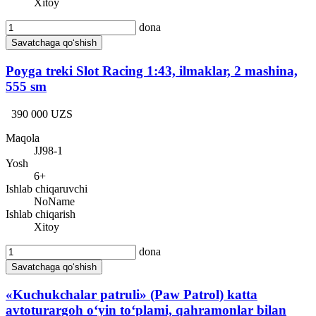
Xitoy
dona
Savatchaga qo‘shish
Poyga treki Slot Racing 1:43, ilmaklar, 2 mashina,
555 sm
390 000 UZS
Maqola
JJ98-1
Yosh
6+
Ishlab chiqaruvchi
NoName
Ishlab chiqarish
Xitoy
dona
Savatchaga qo‘shish
«Kuchukchalar patruli» (Paw Patrol) katta
avtoturargoh o‘yin to‘plami, qahramonlar bilan