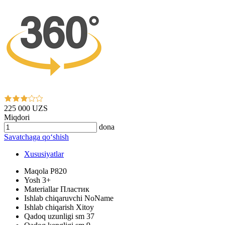
225 000 UZS
Miqdori
dona
Savatchaga qo‘shish
Xususiyatlar
Maqola
P820
Yosh
3+
Materiallar
Пластик
Ishlab chiqaruvchi
NoName
Ishlab chiqarish
Xitoy
Qadoq uzunligi sm
37