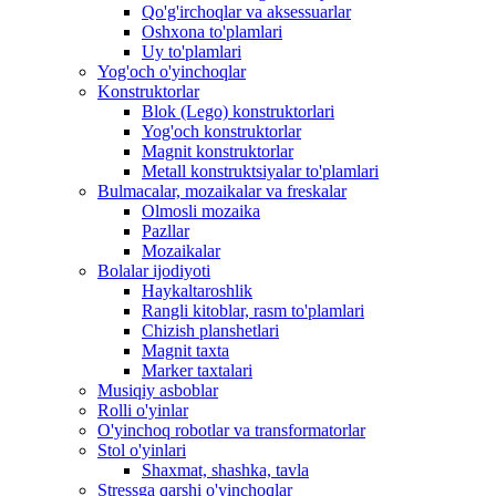
Qo'g'irchoqlar va aksessuarlar
Oshxona to'plamlari
Uy to'plamlari
Yog'och o'yinchoqlar
Konstruktorlar
Blok (Lego) konstruktorlari
Yog'och konstruktorlar
Magnit konstruktorlar
Metall konstruktsiyalar to'plamlari
Bulmacalar, mozaikalar va freskalar
Olmosli mozaika
Pazllar
Mozaikalar
Bolalar ijodiyoti
Haykaltaroshlik
Rangli kitoblar, rasm to'plamlari
Chizish planshetlari
Magnit taxta
Marker taxtalari
Musiqiy asboblar
Rolli o'yinlar
O'yinchoq robotlar va transformatorlar
Stol o'yinlari
Shaxmat, shashka, tavla
Stressga qarshi o'yinchoqlar