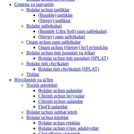
Gigiena va parvarish
Bolalar uchun tagliklar
(Bumble) tagliklar
(Sleepy) tagliklar
Bolalar salfetkalari
(Bumble Ultra Soft) nam salfetkalari
(Sleepy) nam salfetkalari
Onam uchun nam salfetkalar
Onam uchun (Sleepy) ho'l ro'molcha
Bolalar uchun tish pastalari va jellari
Bolalar uchun tish pastalari (SPLAT)
Bolalar tish cho'tkalari
Bolalar tish cho'tkalari (SPLAT)
Tishlar
Rivojlanish va ta'lim
Yozish asboblari
Bolalar uchun qalamlar
Chizish uchun bo'yoqlar
Chizish uchun qalamlar
Flog'li qalamlar
Bolalar uchun suhbat kitob
Bolalar uchun kitoblar
Bolalar uchun ertaklar
Bolalar uchun o'quv adabiyotlar
Chet tillarini o'rganish