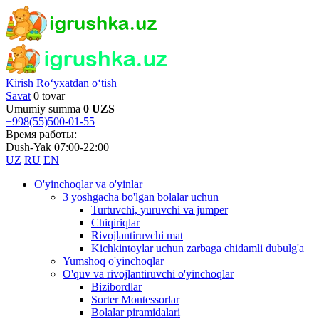
Kirish
Ro‘yxatdan o‘tish
Savat
0 tovar
Umumiy summa
0 UZS
+998(55)500-01-55
Время работы:
Dush-Yak 07:00-22:00
UZ
RU
EN
O'yinchoqlar va o'yinlar
3 yoshgacha bo'lgan bolalar uchun
Turtuvchi, yuruvchi va jumper
Chiqiriqlar
Rivojlantiruvchi mat
Kichkintoylar uchun zarbaga chidamli dubulg'a
Yumshoq o'yinchoqlar
O'quv va rivojlantiruvchi o'yinchoqlar
Bizibordlar
Sorter Montessorlar
Bolalar piramidalari