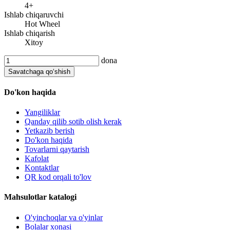
4+
Ishlab chiqaruvchi
Hot Wheel
Ishlab chiqarish
Xitoy
dona
Savatchaga qo‘shish
Do'kon haqida
Yangiliklar
Qanday qilib sotib olish kerak
Yetkazib berish
Do'kon haqida
Tovarlarni qaytarish
Kafolat
Kontaktlar
QR kod orqali to'lov
Mahsulotlar katalogi
O'yinchoqlar va o'yinlar
Bolalar xonasi