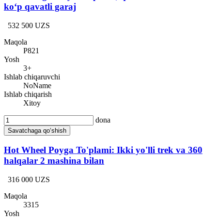
ko‘p qavatli garaj
532 500 UZS
Maqola
P821
Yosh
3+
Ishlab chiqaruvchi
NoName
Ishlab chiqarish
Xitoy
dona
Savatchaga qo‘shish
Hot Wheel Poyga To'plami: Ikki yo'lli trek va 360
halqalar 2 mashina bilan
316 000 UZS
Maqola
3315
Yosh