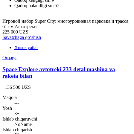
Qadoq kengligi sm
9
Qadoq balandligi sm
52
Игровой набор Super City: многоуровневая парковка и трасса,
61 см Aвтотреки
225 000 UZS
Savatchaga qo‘shish
Xususiyatlar
Orqaga
Space Explore avtotreki 233 detal mashina va
raketa bilan
136 500 UZS
Maqola
---
Yosh
3+
Ishlab chiqaruvchi
NoName
Ishlab chiqarish