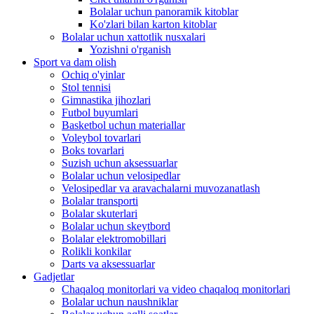
Bolalar uchun panoramik kitoblar
Ko'zlari bilan karton kitoblar
Bolalar uchun xattotlik nusxalari
Yozishni o'rganish
Sport va dam olish
Ochiq o'yinlar
Stol tennisi
Gimnastika jihozlari
Futbol buyumlari
Basketbol uchun materiallar
Voleybol tovarlari
Boks tovarlari
Suzish uchun aksessuarlar
Bolalar uchun velosipedlar
Velosipedlar va aravachalarni muvozanatlash
Bolalar transporti
Bolalar skuterlari
Bolalar uchun skeytbord
Bolalar elektromobillari
Rolikli konkilar
Darts va aksessuarlar
Gadjetlar
Chaqaloq monitorlari va video chaqaloq monitorlari
Bolalar uchun naushniklar